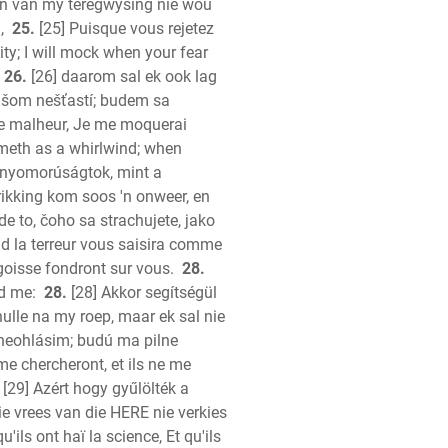
 en van my teregwysing nie wou
,
25.
[25] Puisque vous rejetez
ity; I will mock when your fear
26.
[26] daarom sal ek ook lag
vašom nešťastí; budem sa
 le malheur, Je me moquerai
meth as a whirlwind; when
 ti nyomorúságtok, mint a
krikking kom soos 'n onweer, en
de to, čoho sa strachujete, jako
d la terreur vous saisira comme
goisse fondront sur vous.
28.
nd me:
28.
[28] Akkor segítségül
hulle na my roep, maar ek sal nie
 neohlásim; budú ma pilne
 me chercheront, et ils ne me
[29] Azért hogy gyűlölték a
e vrees van die HERE nie verkies
u'ils ont haï la science, Et qu'ils