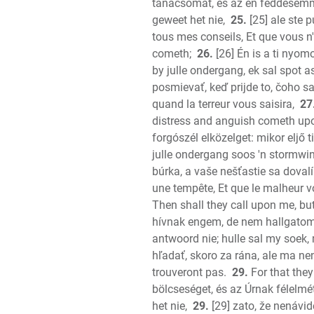
tanácsomat, és az én feddésem
geweet het nie,
25.
[25] ale ste 
tous mes conseils, Et que vous 
cometh;
26.
[26] Én is a ti nyom
by julle ondergang, ek sal spot as
posmievať, keď prijde to, čoho sa
quand la terreur vous saisira,
27
distress and anguish cometh up
forgószél elközelget: mikor eljő
julle ondergang soos 'n stormwi
búrka, a vaše nešťastie sa dovalí
une tempête, Et que le malheur v
Then shall they call upon me, but 
hívnak engem, de nem hallgatom
antwoord nie; hulle sal my soek,
hľadať, skoro za rána, ale ma ne
trouveront pas.
29.
For that they
bölcseséget, és az Úrnak félelmé
het nie,
29.
[29] zato, že nenávid