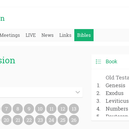
on
Meetings
LIVE
News
Links
Bibles
sion
Book
Old Test
Genesis
Exodus
Leviticus
Numbers
7
8
9
10
11
12
13
Deutero
20
21
22
23
24
25
26
Joshua