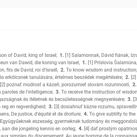
Judges
Ruth
1 Samuel
2 Samuel
1 Kings
2 Kings
1 Chronic
n of David, king of Israel;
1.
[1] Salamonnak, Dávid fiának, Izr
2 Chroni
seun van Dawid, die koning van Israel,
1.
[1] Príslovia Šalamúna
Ezra
 fils de David, roi d'Israël,
2.
To know wisdom and instruction; 
Nehemia
és erkölcsnek tanulására, értelmes beszédek megértésére;
2.
[2]
[2] poznať múdrosť a kázeň, porozumieť slovám rozumnosti,
2.
Esther
 paroles de l'intelligence;
3.
To receive the instruction of wisdo
Job
igazságnak és ítéletnek és becsületességnek megnyerésére;
3.
[3
Psalms
 reg en regverdigheid;
3.
[3] dosiahnuť kázne rozumu, spravedliv
Proverbs
ns, De justice, d'équité et de droiture;
4.
To give subtilty to th
Ecclesias
 Együgyűeknek eszesség, gyermeknek tudomány és meggondolá
S of Sol
 aan die jongeling kennis en oorleg;
4.
[4] dať prostým opatrno
Isaiah
 aux simples du discernement, Au jeune homme de la connaissanc