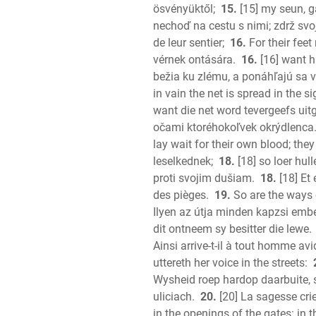
ösvényüktől;
15.
[15] my seun, g
nechoď na cestu s nimi; zdrž svo
de leur sentier;
16.
For their feet
vérnek ontására.
16.
[16] want h
bežia ku zlému, a ponáhľajú sa vy
in vain the net is spread in the si
want die net word tevergeefs uitg
očami ktoréhokoľvek okrýdlenca
lay wait for their own blood; they 
leselkednek;
18.
[18] so loer hull
proti svojim dušiam.
18.
[18] Et 
des pièges.
19.
So are the ways o
Ilyen az útja minden kapzsi embe
dit ontneem sy besitter die lewe.
Ainsi arrive-t-il à tout homme avi
uttereth her voice in the streets:
Wysheid roep hardop daarbuite, s
uliciach.
20.
[20] La sagesse crie
in the openings of the gates: in t