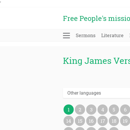
'
Free People's missi
Sermons
Literature
King James Ver
Other languages
1
2
3
4
5
6
14
15
16
17
18
19