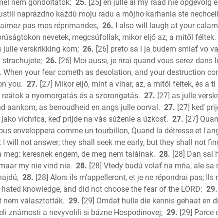
mel nem gondoltatok:
25.
[25] en julle al my raad nie opgevolg
pustili naprázdno každú moju radu a môjho karhania ste nechceli
n'aimez pas mes réprimandes,
26.
I also will laugh at your calam
orúságtokon nevetek, megcsúfollak, mikor eljő az, a mitől féltek.
 julle verskrikking kom;
26.
[26] preto sa i ja budem smiať vo 
 strachujete;
26.
[26] Moi aussi, je rirai quand vous serez dans
.
When your fear cometh as desolation, and your destruction co
on you.
27.
[27] Mikor eljő, mint a vihar, az, a mitől féltek, és a
 ti reátok a nyomorgatás és a szorongatás.
27.
[27] as julle vers
nd aankom, as benoudheid en angs julle oorval.
27.
[27] keď prij
 jako víchrica, keď prijde na vás súženie a úzkosť.
27.
[27] Quan
ous enveloppera comme un tourbillon, Quand la détresse et l'an
I will not answer; they shall seek me early, but they shall not fi
 meg: keresnek engem, de meg nem találnak.
28.
[28] Dan sal 
 maar my nie vind nie.
28.
[28] Vtedy budú volať na mňa, ale sa
najdú,
28.
[28] Alors ils m'appelleront, et je ne répondrai pas; Ils
 hated knowledge, and did not choose the fear of the LORD:
29.
t nem választották.
29.
[29] Omdat hulle die kennis gehaat en di
eli známosti a nevyvolili si bázne Hospodinovej;
29.
[29] Parce q