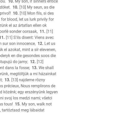
cou.
10.
My son, if sinners entice
döket.
10.
[10] My seun, as die
privoľ!
10.
[10] Mon fils, si des
for blood, let us lurk privily for
zünk el az ártatlan ellen ok
voorlê sonder oorsaak,
11.
[11]
11.
[11] S'ils disent: Viens avec
n sur son innocence,
12.
Let us
ians
k el azokat, mint a sír elevenen,
hians
doderyk en die gesondes soos die
stupujú do jamy;
12.
[12]
s
nt dans la fosse;
13.
We shall
s
rünk, megtöltjük a mi házainkat
ns
t;
13.
[13] najdeme rôzny
ns
ns précieux, Nous remplirons de
d közénk; egy erszényünk legyen
ni svoj los medzi nami; všetci
y
us tous!
15.
My son, walk not
y
l, tartóztasd meg lábaidat