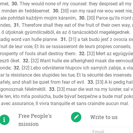
rnel,
30.
They would none of my counsel: they despised all my 
k minden én feddésemet.
30.
[30] van my raad nie wou weet nie
, ale pohŕdali každým mojím káraním,
30.
[30] Parce qu'ils n'ont
andes,
31.
Therefore shall they eat of the fruit of their own way, 
z ő útjoknak gyümölcséből, és az ő tanácsokból megelégednek.
sadig word van hulle planne.
31.
[31] a tak budú jesť z ovocia sv
fruit de leur voie, Et ils se rassasieront de leurs propres conseils,
rosperity of fools shall destroy them.
32.
[32] Mert az együgyűe
szti őket.
32.
[32] Want hulle eie afkerigheid maak die eenvoudi
ronde;
32.
[32] Lebo odvrátenie hlupcov ich samých zabije, a v
ar la résistance des stupides les tue, Et la sécurité des insensés 
fely, and shall be quiet from fear of evil.
33.
[33] A ki pedig ha
 gonosznak félelmétől.
33.
[33] maar die wat na my luister, sal 
le ten, kto mňa poslúcha, bude bývať bezpečne a bude mať poko
avec assurance, Il vivra tranquille et sans craindre aucun mal.
Free People's
Write to us
mission