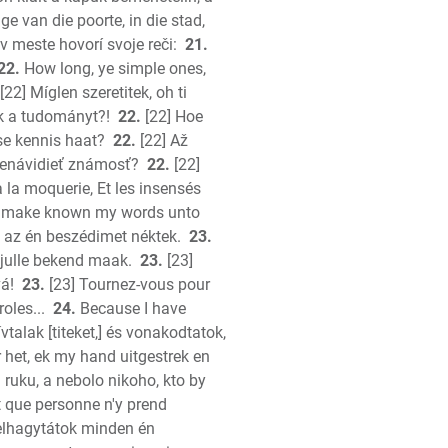
ge van die poorte, in die stad,
v meste hovorí svoje reči:
21.
22.
How long, ye simple ones,
[22] Míglen szeretitek, oh ti
k a tudományt?!
22.
[22] Hoe
ase kennis haat?
22.
[22] Až
nenávidieť známosť?
22.
[22]
 la moquerie, Et les insensés
will make known my words unto
 az én beszédimet néktek.
23.
 julle bekend maak.
23.
[23]
á!
23.
[23] Tournez-vous pour
oles...
24.
Because I have
vtalak [titeket,] és vonakodtatok,
 het, ek my hand uitgestrek en
u ruku, a nebolo nikoho, kto by
t que personne n'y prend
elhagytátok minden én