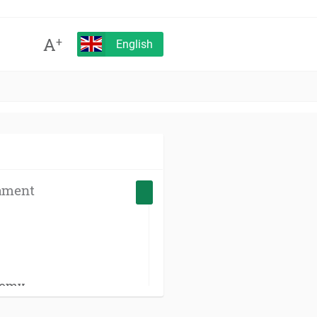
A
+
English
ament
nomy