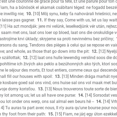
Malachi
c'est une couronne de grâce pour ta tête, Et une parure pour ton 
Fiam, ha a bűnösök el akarnak csábítani téged: ne fogadd beszé
Matthew
e inwillig nie;
10.
[10] Môj synu, keby ťa nahovárali hriešnici, ne
Mark
e laisse pas gagner.
11.
If they say, Come with us, let us lay wait 
Luke
[11] Ha azt mondják: jere mi velünk, leselkedjünk vér után, rejtez
John
 saam met ons, laat ons loer op bloed, laat ons die onskuldige 
Acts
nastrojíme krvi úklady; skryjeme sa proti nevinnému bez príčiny;
Romans
rsons du sang, Tendons des pièges à celui qui se repose en vai
1 Corinth
e; and whole, as those that go down into the pit:
12.
[12] Nyeljü
2 Corint
 szállottak;
12.
[12] laat ons hulle lewendig verslind soos die 
 pohltíme ich živých ako peklo a bezúhonných ako tých, ktorí so
Galatian
me le séjour des morts, Et tout entiers, comme ceux qui descende
Ephesian
all fill our houses with spoil:
13.
[13] Minden drága marhát nye
Phillipia
e kosbare goed sal ons vind, ons huise sal ons vol maak met bui
Colossia
voje domy korisťou.
13.
[13] Nous trouverons toute sorte de bie
1 Thess.
hy lot among us; let us all have one purse:
14.
[14] Sorsodat ves
2 Thess.
 jou lot onder ons werp, ons sal almal een beurs hê --
14.
[14] Vrh
1 Timoth
4] Tu auras ta part avec nous, Il n'y aura qu'une bourse pour no
2 Timoth
 thy foot from their path:
15.
[15] Fiam, ne járj egy úton ezekke