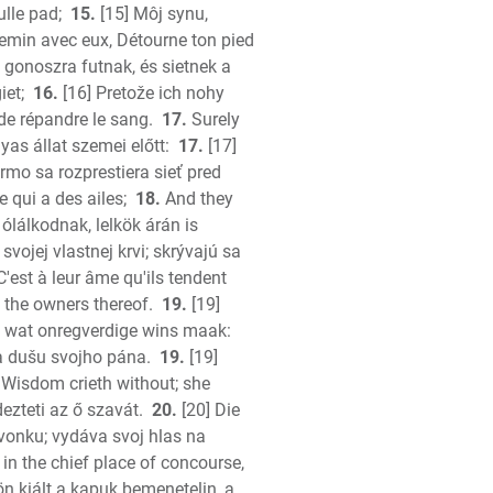
lle pad;
15.
[15] Môj synu,
hemin avec eux, Détourne ton pied
n
 gonoszra futnak, és sietnek a
iet;
16.
[16] Pretože ich nohy
 de répandre le sang.
17.
Surely
yas állat szemei előtt:
17.
[17]
mo sa rozprestiera sieť pred
e qui a des ailes;
18.
And they
ólálkodnak, lelkök árán is
 svojej vlastnej krvi; skrývajú sa
C'est à leur âme qu'ils tendent
f the owners thereof.
19.
[19]
on
l wat onregverdige wins maak:
ma dušu svojho pána.
19.
[19]
Wisdom crieth without; she
ezteti az ő szavát.
20.
[20] Die
vonku; vydáva svoj hlas na
 in the chief place of concourse,
n kiált a kapuk bemenetelin, a