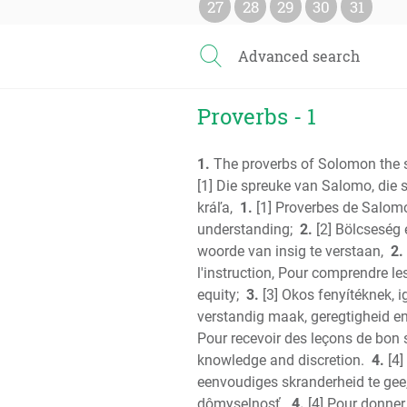
27
28
29
30
31
Advanced search
Proverbs - 1
1.
The proverbs of Solomon the so
[1] Die spreuke van Salomo, die 
kráľa,
1.
[1] Proverbes de Salomon,
understanding;
2.
[2] Bölcseség 
woorde van insig te verstaan,
2.
l'instruction, Pour comprendre les
equity;
3.
[3] Okos fenyítéknek, 
verstandig maak, geregtigheid en
Pour recevoir des leçons de bon se
knowledge and discretion.
4.
[4]
eenvoudiges skranderheid te gee,
dômyselnosť.
4.
[4] Pour donner