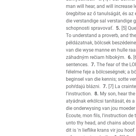
man will hear, and will increase 
öregbítse az ő tanulságát, és az 
die verstandige sal verstandige g
schopnosti spravovať.
5.
[5] Que
To understand a proverb, and the 
példázatnak, bölcsek beszédeine
van die wyse manne en hulle raai
záhadným rečiam hlbokým.
6.
[
sentences.
7.
The fear of the LO
félelme feje a bölcseségnek; a b
beginsel van die kennis; sotte ve
pohŕdajú blázni.
7.
[7] La craint
l'instruction.
8.
My son, hear the 
atyádnak erkölcsi tanítását, és 
die onderwysing van jou moeder 
Ecoute, mon fils, l'instruction de
unto thy head, and chains about 
dit is 'n lieflike krans vir jou hoof