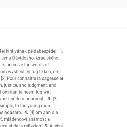
les
áel királyának példabeszédei,
1.
cles
, syna Dávidovho, izraelského
to perceive the words of
h
 om wysheid en tug te ken, om
[2] Pour connaître la sagesse et
m, justice, and judgment, and
] om aan te neem tug wat
osti, súdu a priamosti,
3.
[3]
e simple, to the young man
tes
s adására.
4.
[4] om aan die
omon
sť, mládencovi známosť a
e et de la réflexion.
5.
A wise