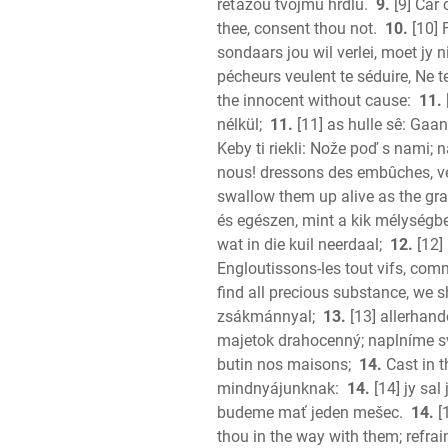
reťazou tvojmu hrdlu.
9.
[9] Car 
thee, consent thou not.
10.
[10] 
sondaars jou wil verlei, moet jy ni
pécheurs veulent te séduire, Ne t
the innocent without cause:
11.
nélkül;
11.
[11] as hulle sê: Gaan
Keby ti riekli: Nože poď s nami; 
nous! dressons des embûches, ve
swallow them up alive as the grav
és egészen, mint a kik mélységbe
wat in die kuil neerdaal;
12.
[12]
Engloutissons-les tout vifs, com
find all precious substance, we sh
zsákmánnyal;
13.
[13] allerhand
majetok drahocenný; naplníme s
butin nos maisons;
14.
Cast in t
mindnyájunknak:
14.
[14] jy sal
budeme mať jeden mešec.
14.
[1
thou in the way with them; refrain