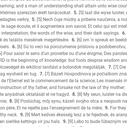
Jeremia
learning; and a man of understanding shall attain unto wise coun
értelmes szerezzen érett tanácsokat.
5.
[5] laat die wyse luister,
Lamentat
edagtes verkry,
5.
[5] Nech čuje múdry a priberie naučenia, a 
Ezekiel
 le sage écoute, et il augmentera son savoir, Et celui qui est intel
Daniel
interpretation; the words of the wise, and their dark sayings.
6.
Hosea
k és találós meséinek megértésére.
6.
[6] om 'n spreuk en beeld
Joel
sels.
6.
[6] Sú to veci na porozumenie prísloviu a podobenstvu
Amos
6] Pour saisir le sens d'un proverbe ou d'une énigme, Des paroles
Obadiah
RD is the beginning of knowledge: but fools despise wisdom and
Jonah
ölcseséget és erkölcsi tanítást a bolondok megútálják.
7.
[7] Die
rag wysheid en tug.
7.
[7] Bázeň Hospodinova je počiatkom zná
Micah
e de l'Eternel est le commencement de la science; Les insensés m
Nahum
instruction of thy father, and forsake not the law of thy mother:
Habakku
a te anyádnak oktatását el ne hagyd.
8.
[8] My seun, luister na di
Zephani
nie;
8.
[8] Poslúchaj, môj synu, kázeň svojho otca a neopusti n
Haggai
 ton père, Et ne rejette pas l'enseignement de ta mère;
9.
For they
Zecharia
thy neck.
9.
[9] Mert kedves ékesség lesz a te fejednek, és aran
New Tes
 en sierlike kettings vir jou hals.
9.
[9] Lebo to bude ľúbezným ve