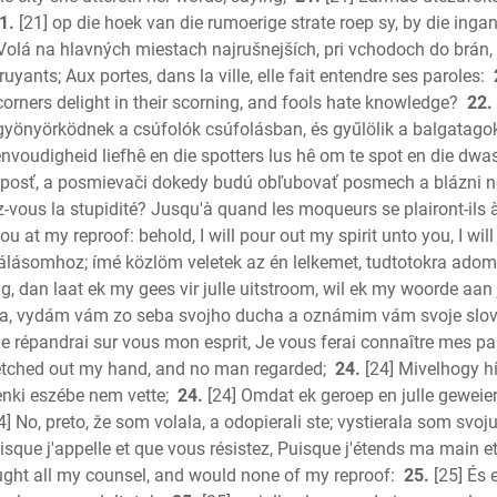
1.
[21] op die hoek van die rumoerige strate roep sy, by die ingan
Volá na hlavných miestach najrušnejších, pri vchodoch do brán, 
 bruyants; Aux portes, dans la ville, elle fait entendre ses paroles:
scorners delight in their scorning, and fools hate knowledge?
22.
yönyörködnek a csúfolók csúfolásban, és gyűlölik a balgatago
eenvoudigheid liefhê en die spotters lus hê om te spot en die dw
lúposť, a posmievači dokedy budú obľubovať posmech a blázni 
-vous la stupidité? Jusqu'à quand les moqueurs se plairont-ils à
ou at my reproof: behold, I will pour out my spirit unto you, I 
gálásomhoz; ímé közlöm veletek az én lelkemet, tudtotokra adom
g, dan laat ek my gees vir julle uitstroom, wil ek my woorde aan
ľa, vydám vám zo seba svojho ducha a oznámim vám svoje slov
e répandrai sur vous mon esprit, Je vous ferai connaître mes par
tretched out my hand, and no man regarded;
24.
[24] Mivelhogy hí
enki eszébe nem vette;
24.
[24] Omdat ek geroep en julle geweier
4] No, preto, že som volala, a odopierali ste; vystierala som svoj
isque j'appelle et que vous résistez, Puisque j'étends ma main e
ught all my counsel, and would none of my reproof:
25.
[25] És 