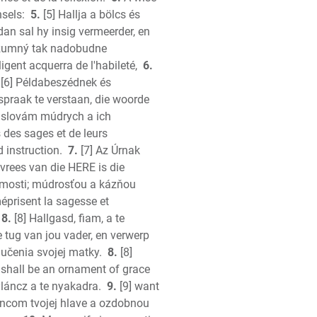
h
sels:
5.
[5] Hallja a bölcs és
 dan sal hy insig vermeerder, en
ions
rozumný tak nadobudne
ligent acquerra de l'habileté,
6.
[6] Példabeszédnek és
spraak te verstaan, die woorde
, slovám múdrych a ich
 des sages et de leurs
 instruction.
7.
[7] Az Úrnak
 vrees van die HERE is die
mosti; múdrosťou a kázňou
éprisent la sagesse et
8.
[8] Hallgasd, fiam, a te
k
e tug van jou vader, en verwerp
ah
aučenia svojej matky.
8.
[8]
 shall be an ornament of grace
h
yláncz a te nyakadra.
9.
[9] want
tament
ncom tvojej hlave a ozdobnou