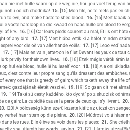
aan nie met hulle saam op die weg nie, hou jou voet terug van hu
Titus
ju nohu od ich chodníka!
15.
[15] Mon fils, ne te mets pas en c
Philemo
 run to evil, and make haste to shed blood.
16.
[16] Mert lábaik a
Hebrews
ulle voete hardloop na die kwaad en haas hulle om bloed te verg
James
liať krv.
16.
[16] Car leurs pieds courent au mal, Et ils ont hâte
1 Peter
ght of any bird.
17.
[17] Mert hiába vetik ki a hálót minden szárn
2 Peter
esprei voor die oë van allerhande voëls:
17.
[17] Lebo veď nadar
1 John
.
17.
[17] Mais en vain jette-t-on le filet Devant les yeux de tout c
2 John
lurk privily for their own lives.
18.
[18] Ezek mégis vérök árán is 
e op hul eie bloed, hulle lê hulleself voor.
18.
[18] Ale oni úkladia
3 John
eux, c'est contre leur propre sang qu'ils dressent des embûches, 
Jude
f every one that is greedy of gain; which taketh away the life o
Revelati
rnek: gazdájának életét veszi el.
19.
[19] So gaan dit met alma
19.
[19] Také sú cesty každého, kto dychtí po zisku; zisk odní
de de gain; La cupidité cause la perte de ceux qui s'y livrent.
20.
20.
[20] A bölcseség künn szerül-szerte kiált; az utczákon zenged
y verhef haar stem op die pleine,
20.
[20] Múdrosť volá hlasne 
 dans les rues, Elle élève sa voix dans les places:
21.
She crieth
he city she uttereth her words, saying,
21.
[21] Lármás utczafőkö