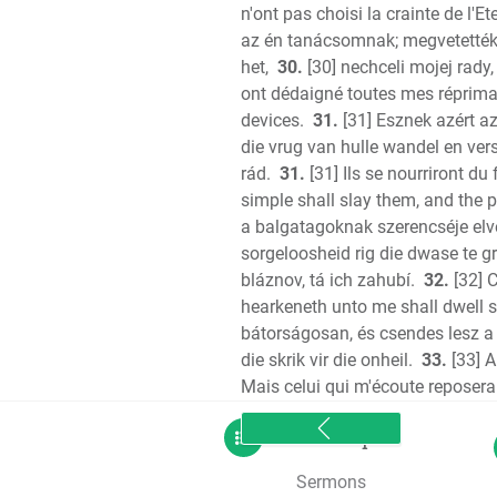
n'ont pas choisi la crainte de l'Ete
az én tanácsomnak; megvetetté
het,
30.
[30] nechceli mojej rady
ont dédaigné toutes mes réprim
devices.
31.
[31] Esznek azért a
die vrug van hulle wandel en ver
rád.
31.
[31] Ils se nourriront du 
simple shall slay them, and the p
a balgatagoknak szerencséje elve
sorgeloosheid rig die dwase te g
bláznov, tá ich zahubí.
32.
[32] C
hearkeneth unto me shall dwell sa
bátorságosan, és csendes lesz a
die skrik vir die onheil.
33.
[33] A
Mais celui qui m'écoute reposera 
sitemap
Sermons