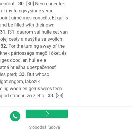
reproof.
30.
[30] Nem engedtek
, al my teregwysinge verag
 point aimé mes conseils, Et qu'ils
and be filled with their own
31.
[31] daarom sal hulle eet van
ojej cesty a nasýtia sa svojich
32.
For the turning away of the
knek pártossága megöli őket, és
ges dood, en hulle eie
lastná hriešna ubezpečenosť
les perd;
33.
But whoso
llgat engem, lakozik
veilig woon en gerus wees teen
j od strachu zo zlého.
33.
[33]
Contact
Slobodná ľudová