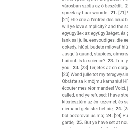
városban szólja az ő beszédit.
2
spreek sy haar woorde:
21.
[21] 
[21] Elle crie à l'entrée des lieux
will ye love simplicity? and the 
együgyűek az együgyűséget, és g
lank sal julle, eenvoudiges, die 
dokedy, hlúpi, budete milovať h
Jusqu'à quand, stupides, aimerez
haïront-ils la science?
23.
Turn y
you.
23.
[23] Térjetek az én dor
[23] Wend julle tot my teregwysin
Obráťte sa k môjmu karhaniu! H
écouter mes réprimandes! Voici, j
called, and ye refused; I have s
kiterjesztém az én kezemet, és s
niemand geluister het nie,
24.
[2
bol pozoroval ušima;
24.
[24] Pu
garde,
25.
But ye have set at no