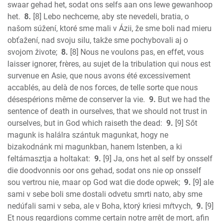
swaar gehad het, sodat ons selfs aan ons lewe gewanhoop
het.
8.
[8] Lebo nechceme, aby ste nevedeli, bratia, o
našom súžení, ktoré sme mali v Ázii, že sme boli nad mieru
obťažení, nad svoju silu, takže sme pochybovali aj o
svojom živote;
8.
[8] Nous ne voulons pas, en effet, vous
laisser ignorer, frères, au sujet de la tribulation qui nous est
survenue en Asie, que nous avons été excessivement
accablés, au delà de nos forces, de telle sorte que nous
désespérions même de conserver la vie.
9.
But we had the
sentence of death in ourselves, that we should not trust in
ourselves, but in God which raiseth the dead:
9.
[9] Sőt
magunk is halálra szántuk magunkat, hogy ne
bizakodnánk mi magunkban, hanem Istenben, a ki
feltámasztja a holtakat:
9.
[9] Ja, ons het al self by onsself
die doodvonnis oor ons gehad, sodat ons nie op onsself
sou vertrou nie, maar op God wat die dode opwek;
9.
[9] ale
sami v sebe boli sme dostali odvetu smrti nato, aby sme
nedúfali sami v seba, ale v Boha, ktorý kriesi mŕtvych,
9.
[9]
Et nous regardions comme certain notre arrêt de mort, afin