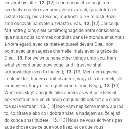
en veral by julle.
12.
[12] Lebo našou chválou je toto:
svedoctvo nášho svedomia, že v svätosti, (prostote) a v
čistote Božej, nie v telesnej múdrosti, ale v milosti Božej
sme obcovali na svete a zvlášte u vás,
12.
[12] Car ce qui
fait notre gloire, c'est ce témoignage de notre conscience,
que nous nous sommes conduits dans le monde, et surtout
à votre égard, avec sainteté et pureté devant Dieu, non
point avec une sagesse charnelle, mais avec la grâce de
Dieu.
13.
For we write none other things unto you, than
what ye read or acknowledge; and I trust ye shall
acknowledge even to the end;
13.
[13] Mert nem egyebet
írunk néktek, hanem a mit olvastok, vagy el is ismertek, sőt
reménylem, hogy el is fogtok ismerni mindvégig;
13.
[13]
Want ons skryf aan julle niks anders as wat julle lees of
ook verstaan nie, en ek hoop dat julle dit ook tot die einde
toe sal verstaan,
13.
[13] lebo vám nepíšeme iného, ale iba
to, čo čítate alebo čo i dobre znáte, a nadejem sa, že aj až
do konca znať budete,
13.
[13] Nous ne vous écrivons pas
autre chose que ce que vous lisez, et ce que vous