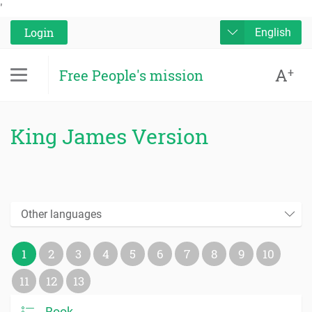
'
Login
English
A
+
Free People's mission
King James Version
Other languages
1
2
3
4
5
6
7
8
9
10
11
12
13
Book