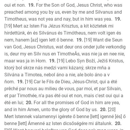
oui et non.
19.
For the Son of God, Jesus Christ, who was
preached among you by us, even by me and Silvanus and
Timotheus, was not yea and nay, but in him was yea.
19.
[19] Mert az Isten Fia Jézus Krisztus, a kit köztetek mi
hirdettünk, én és Silvánus és Timótheus, nem volt igen és
nem, hanem [az] igen lett ő benne.
19.
[19] Want die Seun
van God, Jesus Christus, wat deur ons onder julle verkondig
is, deur my en Silv nus en TimotheÂs, was nie ja en nee nie,
maar was ja in Hom.
19.
[19] Lebo Syn Boží, Ježiš Kristus,
ktorý bol skrze nás medzi vami kázaný, skrze mňa a
Silvána a Timotea, nebol áno a nie, ale bolo áno a v
ňom.
19.
[19] Car le Fils de Dieu, Jésus-Christ, qui a été
prêché par nous au milieu de vous, par moi, et par Silvain,
et par Timothée, n'a pas été oui et non, mais c'est oui qui a
été en lui;
20.
For all the promises of God in him are yea,
and in him Amen, unto the glory of God by us.
20.
[20]
Mert Istennek valamennyi igérete ő benne [lett] igenné [és] ő
benne [lett] Ámenné az Isten dicsőségére mi általunk.
20.