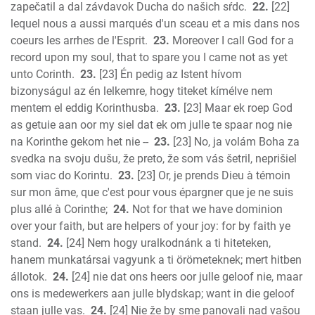
zapečatil a dal závdavok Ducha do našich sŕdc.
22.
[22]
lequel nous a aussi marqués d'un sceau et a mis dans nos
coeurs les arrhes de l'Esprit.
23.
Moreover I call God for a
record upon my soul, that to spare you I came not as yet
unto Corinth.
23.
[23] Én pedig az Istent hívom
bizonyságul az én lelkemre, hogy titeket kímélve nem
mentem el eddig Korinthusba.
23.
[23] Maar ek roep God
as getuie aan oor my siel dat ek om julle te spaar nog nie
na Korinthe gekom het nie --
23.
[23] No, ja volám Boha za
svedka na svoju dušu, že preto, že som vás šetril, neprišiel
som viac do Korintu.
23.
[23] Or, je prends Dieu à témoin
sur mon âme, que c'est pour vous épargner que je ne suis
plus allé à Corinthe;
24.
Not for that we have dominion
over your faith, but are helpers of your joy: for by faith ye
stand.
24.
[24] Nem hogy uralkodnánk a ti hiteteken,
hanem munkatársai vagyunk a ti örömeteknek; mert hitben
állotok.
24.
[24] nie dat ons heers oor julle geloof nie, maar
ons is medewerkers aan julle blydskap; want in die geloof
staan julle vas.
24.
[24] Nie že by sme panovali nad vašou