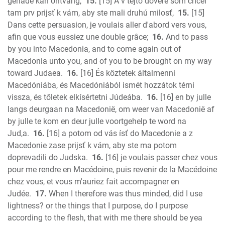
genade kan ontvang,
15.
[15] A v tejto dôvere som chcel
tam prv prijsť k vám, aby ste mali druhú milosť,
15.
[15]
Dans cette persuasion, je voulais aller d'abord vers vous,
afin que vous eussiez une double grâce;
16.
And to pass
by you into Macedonia, and to come again out of
Macedonia unto you, and of you to be brought on my way
toward Judaea.
16.
[16] És köztetek általmenni
Macedóniába, és Macedóniából ismét hozzátok térni
vissza, és tőletek elkísértetni Júdeába.
16.
[16] en by julle
langs deurgaan na Macedonië, om weer van Macedonië af
by julle te kom en deur julle voortgehelp te word na
Jud,a.
16.
[16] a potom od vás ísť do Macedonie a z
Macedonie zase prijsť k vám, aby ste ma potom
doprevadili do Judska.
16.
[16] je voulais passer chez vous
pour me rendre en Macédoine, puis revenir de la Macédoine
chez vous, et vous m'auriez fait accompagner en
Judée.
17.
When I therefore was thus minded, did I use
lightness? or the things that I purpose, do I purpose
according to the flesh, that with me there should be yea