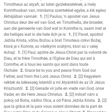
Ezra
Timótheus az atyafi, az Isten gyülekezetének, a mely
Nehemiah
Korinthusban van, mindama szentekkel egybe, a kik egész
Esther
Akhájában vannak:
1.
[1] Paulus, 'n apostel van Jesus
Christus deur die wil van God, en TimotheÂs, die broeder,
Job
aan die gemeente van God wat in Korinthe is, saam met al
Psalms
die heiliges wat in die hele Ach je is:
1.
[1] Pavel, apoštol
Proverbs
Ježiša Krista, vôľou Božou a brat Timoteus cirkvi Božej,
Ecclesiastes
ktorá je v Korinte, so všetkými svätými, ktorí sú v celej
S of Solomon
Achaji:
1.
[1] Paul, apôtre de Jésus-Christ par la volonté de
Isaiah
Dieu, et le frère Timothée, à l'Eglise de Dieu qui est à
Jeremiah
Corinthe, et à tous les saints qui sont dans toute
Lamentations
l'Achaïe:
2.
Grace be to you and peace from God our
Father, and from the Lord Jesus Christ.
2.
[2] Kegyelem
Ezekiel
néktek és békesség Istentől a mi Atyánktól és az Úr Jézus
Daniel
Krisztustól.
2.
[2] Genade vir julle en vrede van God, onse
Hosea
Vader, en die Here Jesus Christus.
2.
[2] milosť vám a
Joel
pokoj od Boha, nášho Otca, a od Pána Ježiša Krista.
2.
[2]
Amos
que la grâce et la paix vous soient données de la part de
Obadiah