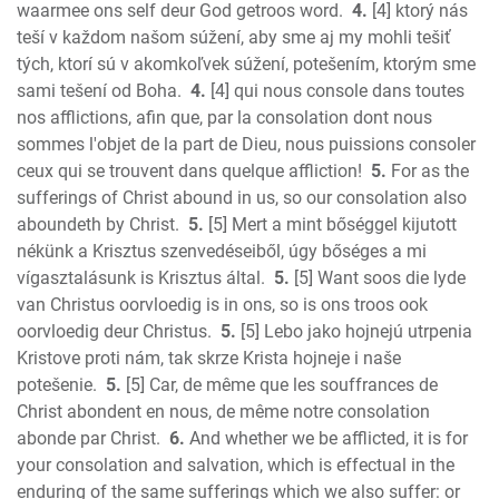
2 Corinthians
waarmee ons self deur God getroos word.
4.
[4] ktorý nás
Galatians
teší v každom našom súžení, aby sme aj my mohli tešiť
tých, ktorí sú v akomkoľvek súžení, potešením, ktorým sme
Ephesians
sami tešení od Boha.
4.
[4] qui nous console dans toutes
Phillipians
nos afflictions, afin que, par la consolation dont nous
Colossians
sommes l'objet de la part de Dieu, nous puissions consoler
1 Thess.
ceux qui se trouvent dans quelque affliction!
5.
For as the
2 Thess.
sufferings of Christ abound in us, so our consolation also
1 Timothy
aboundeth by Christ.
5.
[5] Mert a mint bőséggel kijutott
2 Timothy
nékünk a Krisztus szenvedéseiből, úgy bőséges a mi
Titus
vígasztalásunk is Krisztus által.
5.
[5] Want soos die lyde
van Christus oorvloedig is in ons, so is ons troos ook
Philemon
oorvloedig deur Christus.
5.
[5] Lebo jako hojnejú utrpenia
Hebrews
Kristove proti nám, tak skrze Krista hojneje i naše
James
potešenie.
5.
[5] Car, de même que les souffrances de
1 Peter
Christ abondent en nous, de même notre consolation
2 Peter
abonde par Christ.
6.
And whether we be afflicted, it is for
1 John
your consolation and salvation, which is effectual in the
2 John
enduring of the same sufferings which we also suffer: or