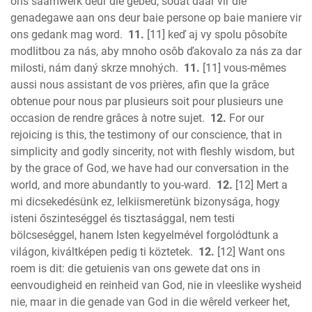
ons saamwerk deur die gebed, sodat daar vir die
genadegawe aan ons deur baie persone op baie maniere vir
ons gedank mag word.
11.
[11] keď aj vy spolu pôsobíte
modlitbou za nás, aby mnoho osôb ďakovalo za nás za dar
milosti, nám daný skrze mnohých.
11.
[11] vous-mêmes
aussi nous assistant de vos prières, afin que la grâce
obtenue pour nous par plusieurs soit pour plusieurs une
occasion de rendre grâces à notre sujet.
12.
For our
rejoicing is this, the testimony of our conscience, that in
simplicity and godly sincerity, not with fleshly wisdom, but
by the grace of God, we have had our conversation in the
world, and more abundantly to you-ward.
12.
[12] Mert a
mi dicsekedésünk ez, lelkiismeretünk bizonysága, hogy
isteni őszinteséggel és tisztasággal, nem testi
bölcseséggel, hanem Isten kegyelmével forgolódtunk a
világon, kiváltképen pedig ti köztetek.
12.
[12] Want ons
roem is dit: die getuienis van ons gewete dat ons in
eenvoudigheid en reinheid van God, nie in vleeslike wysheid
nie, maar in die genade van God in die wêreld verkeer het,