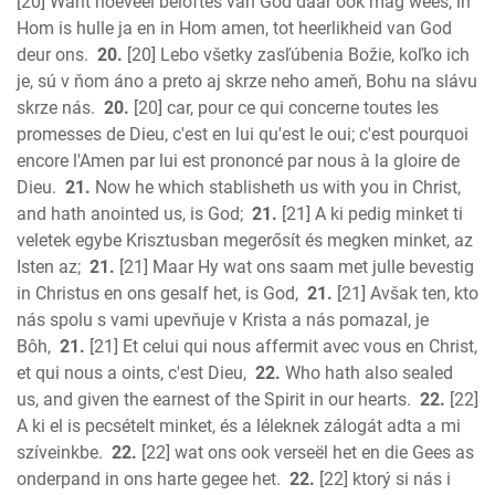
[20] Want hoeveel beloftes van God daar ook mag wees, in
Hom is hulle ja en in Hom amen, tot heerlikheid van God
deur ons.
20.
[20] Lebo všetky zasľúbenia Božie, koľko ich
je, sú v ňom áno a preto aj skrze neho ameň, Bohu na slávu
skrze nás.
20.
[20] car, pour ce qui concerne toutes les
promesses de Dieu, c'est en lui qu'est le oui; c'est pourquoi
encore l'Amen par lui est prononcé par nous à la gloire de
Dieu.
21.
Now he which stablisheth us with you in Christ,
and hath anointed us, is God;
21.
[21] A ki pedig minket ti
veletek egybe Krisztusban megerősít és megken minket, az
Isten az;
21.
[21] Maar Hy wat ons saam met julle bevestig
in Christus en ons gesalf het, is God,
21.
[21] Avšak ten, kto
nás spolu s vami upevňuje v Krista a nás pomazal, je
Bôh,
21.
[21] Et celui qui nous affermit avec vous en Christ,
et qui nous a oints, c'est Dieu,
22.
Who hath also sealed
us, and given the earnest of the Spirit in our hearts.
22.
[22]
A ki el is pecsételt minket, és a léleknek zálogát adta a mi
szíveinkbe.
22.
[22] wat ons ook verseël het en die Gees as
onderpand in ons harte gegee het.
22.
[22] ktorý si nás i