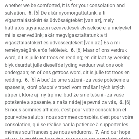
3 John
whether we be comforted, it is for your consolation and
salvation.
6.
[6] De akár nyomorgattatunk, a ti
Jude
vígasztalástokért és üdvösségtekért [van az], mely
Revelation
hathatós ugyanazon szenvedések elviselésére, a melyeket
mi is szenvedünk; akár megvígasztaltatunk a ti
vígasztalástokért és üdvösségtekért [van az.] És a mi
reménységünk erős felőletek.
6.
[6] Maar of ons verdruk
word, dit is julle tot troos en redding; en dit laat sy werking
blyk deurdat julle dieselfde lyding verduur wat ons ook
ondergaan; en of ons getroos word, dit is julle tot troos en
redding.
6.
[6] A buď že sme súžení - za vaše potešenie a
spasenie, ktoré pôsobí v trpezlivom znášaní tých istých
utrpení, ktoré aj my trpíme; buď že sme tešení - za vaše
potešenie a spasenie, a naša nádej je pevná za vás,
6.
[6]
Si nous sommes affligés, c'est pour votre consolation et
pour votre salut; si nous sommes consolés, c'est pour votre
consolation, qui se réalise par la patience à supporter les
mêmes souffrances que nous endurons.
7.
And our hope