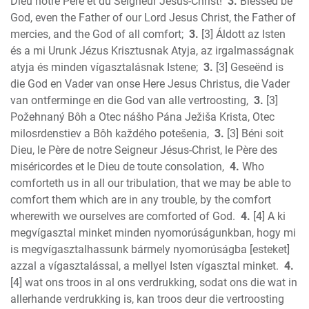
Dieu notre Père et du Seigneur Jésus-Christ!
3.
Blessed be
Jonah
God, even the Father of our Lord Jesus Christ, the Father of
Micah
mercies, and the God of all comfort;
3.
[3] Áldott az Isten
és a mi Urunk Jézus Krisztusnak Atyja, az irgalmasságnak
Nahum
atyja és minden vígasztalásnak Istene;
3.
[3] Geseënd is
Habakkuk
die God en Vader van onse Here Jesus Christus, die Vader
Zephaniah
van ontferminge en die God van alle vertroosting,
3.
[3]
Haggai
Požehnaný Bôh a Otec nášho Pána Ježiša Krista, Otec
Zechariah
milosrdenstiev a Bôh každého potešenia,
3.
[3] Béni soit
New Testament
Dieu, le Père de notre Seigneur Jésus-Christ, le Père des
Malachi
miséricordes et le Dieu de toute consolation,
4.
Who
Matthew
comforteth us in all our tribulation, that we may be able to
comfort them which are in any trouble, by the comfort
Mark
wherewith we ourselves are comforted of God.
4.
[4] A ki
Luke
megvígasztal minket minden nyomorúságunkban, hogy mi
John
is megvígasztalhassunk bármely nyomorúságba [esteket]
Acts
azzal a vígasztalással, a mellyel Isten vígasztal minket.
4.
Romans
[4] wat ons troos in al ons verdrukking, sodat ons die wat in
1 Corinthians
allerhande verdrukking is, kan troos deur die vertroosting