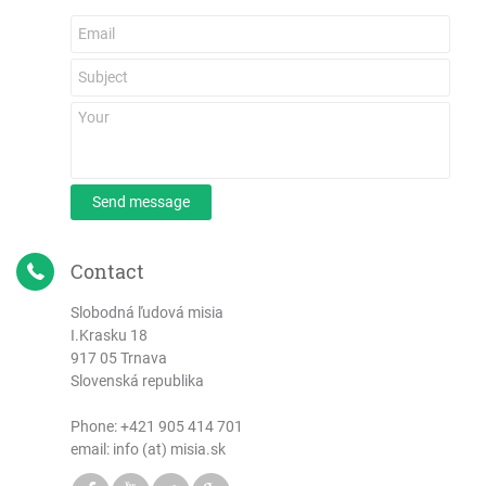
Send message
Contact
Slobodná ľudová misia
I.Krasku 18
917 05 Trnava
Slovenská republika
Phone:
+421 905 414 701
email: info (at) misia.sk