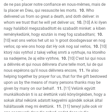
de ne pas placer notre confiance en nous-mêmes, mais de
la placer en Dieu, qui ressuscite les morts.
10.
Who
delivered us from so great a death, and doth deliver: in
whom we trust that he will yet deliver us;
10.
[10] A ki ilyen
nagy halálból megszabadított és szabadít minket: a kiben
reménykedünk, hogy ezután is meg fog szabadítani;
10.
[10] wat ons verlos het uit so 'n groot doodsgevaar en nog
verlos; op wie ons hoop dat Hy ook nog sal verlos,
10.
[10]
ktorý nás vytrhol z takej veľkej smrti a vytrhuje, na ktorého
sa nadejeme, že aj ešte vytrhne,
10.
[10] C'est lui qui nous
a délivrés et qui nous délivrera d'une telle mort, lui de qui
nous espérons qu'il nous délivrera encore,
11.
Ye also
helping together by prayer for us, that for the gift bestowed
upon us by the means of many persons thanks may be
given by many on our behalf.
11.
[11] Velünk együtt
munkálkodván ti is az érettünk való könyörgésben, hogy a
sokak által nékünk adatott kegyelmi ajándék sokak által
háláltassék meg mi érettünk.
11.
[11] terwyl julle ook vir