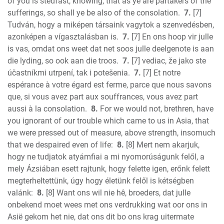
of you is stedfast, knowing, that as ye are partakers of the
sufferings, so shall ye be also of the consolation.
7.
[7]
Tudván, hogy a miképen társaink vagytok a szenvedésben,
azonképen a vígasztalásban is.
7.
[7] En ons hoop vir julle
is vas, omdat ons weet dat net soos julle deelgenote is aan
die lyding, so ook aan die troos.
7.
[7] vediac, že jako ste
účastníkmi utrpení, tak i potešenia.
7.
[7] Et notre
espérance à votre égard est ferme, parce que nous savons
que, si vous avez part aux souffrances, vous avez part
aussi à la consolation.
8.
For we would not, brethren, have
you ignorant of our trouble which came to us in Asia, that
we were pressed out of measure, above strength, insomuch
that we despaired even of life:
8.
[8] Mert nem akarjuk,
hogy ne tudjatok atyámfiai a mi nyomorúságunk felől, a
mely Ázsiában esett rajtunk, hogy felette igen, erőnk felett
megterheltettünk, úgy hogy életünk felől is kétségben
valánk:
8.
[8] Want ons wil nie hê, broeders, dat julle
onbekend moet wees met ons verdrukking wat oor ons in
Asië gekom het nie, dat ons dit bo ons krag uitermate