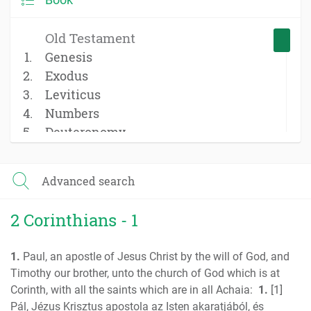
Old Testament
Genesis
Exodus
Leviticus
Numbers
Deuteronomy
Joshua
Judges
Advanced search
Ruth
1 Samuel
2 Corinthians - 1
2 Samuel
1 Kings
1.
Paul, an apostle of Jesus Christ by the will of God, and
2 Kings
Timothy our brother, unto the church of God which is at
1 Chronicles
Corinth, with all the saints which are in all Achaia:
1.
[1]
2 Chronicles
Pál, Jézus Krisztus apostola az Isten akaratjából, és