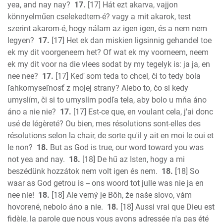
yea, and nay nay?
17.
[17] Hát ezt akarva, vajjon
könnyelműen cselekedtem-é? vagy a mit akarok, test
szerint akarom-é, hogy nálam az igen igen, és a nem nem
legyen?
17.
[17] Het ek dan miskien ligsinnig gehandel toe
ek my dit voorgeneem het? Of wat ek my voorneem, neem
ek my dit voor na die vlees sodat by my tegelyk is: ja ja, en
nee nee?
17.
[17] Keď som teda to chcel, či to tedy bola
ľahkomyseľnosť z mojej strany? Alebo to, čo si kedy
umyslím, či si to umyslím podľa tela, aby bolo u mňa áno
áno a nie nie?
17.
[17] Est-ce que, en voulant cela, j'ai donc
usé de légèreté? Ou bien, mes résolutions sont-elles des
résolutions selon la chair, de sorte qu'il y ait en moi le oui et
le non?
18.
But as God is true, our word toward you was
not yea and nay.
18.
[18] De hű az Isten, hogy a mi
beszédünk hozzátok nem volt igen és nem.
18.
[18] So
waar as God getrou is -- ons woord tot julle was nie ja en
nee nie!
18.
[18] Ale verný je Bôh, že naše slovo, vám
hovorené, nebolo áno a nie.
18.
[18] Aussi vrai que Dieu est
fidèle, la parole que nous vous avons adressée n'a pas été