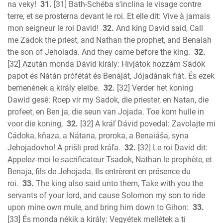
na veky!
31.
[31] Bath-Schéba s'inclina le visage contre
terre, et se prosterna devant le roi. Et elle dit: Vive à jamais
mon seigneur le roi David!
32.
And king David said, Call
me Zadok the priest, and Nathan the prophet, and Benaiah
the son of Jehoiada. And they came before the king.
32.
[32] Azután monda Dávid király: Hívjátok hozzám Sádók
papot és Nátán prófétát és Benáját, Jójadának fiát. És ezek
bemenének a király eleibe.
32.
[32] Verder het koning
Dawid gesê: Roep vir my Sadok, die priester, en Natan, die
profeet, en Ben ja, die seun van Jojada. Toe kom hulle in
voor die koning,
32.
[32] A kráľ Dávid povedal: Zavolajte mi
Cádoka, kňaza, a Nátana, proroka, a Benaiáša, syna
Jehojadovho! A prišli pred kráľa.
32.
[32] Le roi David dit:
Appelez-moi le sacrificateur Tsadok, Nathan le prophète, et
Benaja, fils de Jehojada. Ils entrèrent en présence du
roi.
33.
The king also said unto them, Take with you the
servants of your lord, and cause Solomon my son to ride
upon mine own mule, and bring him down to Gihon:
33.
[33] És monda nékik a király: Vegyétek mellétek a ti