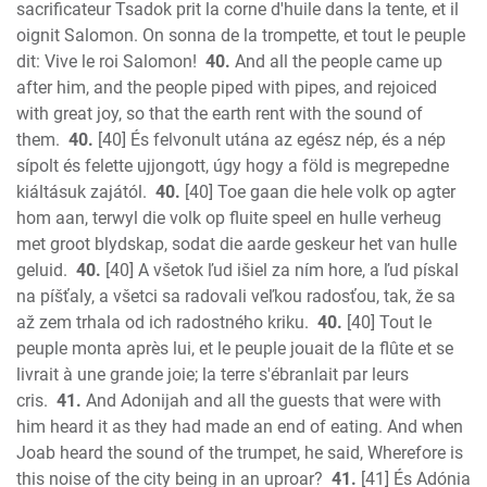
sacrificateur Tsadok prit la corne d'huile dans la tente, et il
oignit Salomon. On sonna de la trompette, et tout le peuple
dit: Vive le roi Salomon!
40.
And all the people came up
after him, and the people piped with pipes, and rejoiced
with great joy, so that the earth rent with the sound of
them.
40.
[40] És felvonult utána az egész nép, és a nép
sípolt és felette ujjongott, úgy hogy a föld is megrepedne
kiáltásuk zajától.
40.
[40] Toe gaan die hele volk op agter
hom aan, terwyl die volk op fluite speel en hulle verheug
met groot blydskap, sodat die aarde geskeur het van hulle
geluid.
40.
[40] A všetok ľud išiel za ním hore, a ľud pískal
na píšťaly, a všetci sa radovali veľkou radosťou, tak, že sa
až zem trhala od ich radostného kriku.
40.
[40] Tout le
peuple monta après lui, et le peuple jouait de la flûte et se
livrait à une grande joie; la terre s'ébranlait par leurs
cris.
41.
And Adonijah and all the guests that were with
him heard it as they had made an end of eating. And when
Joab heard the sound of the trumpet, he said, Wherefore is
this noise of the city being in an uproar?
41.
[41] És Adónia