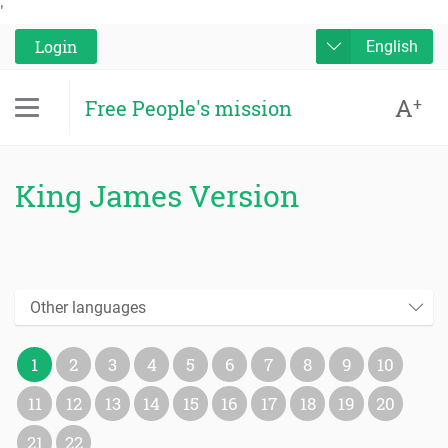
'
Login
English
A
+
Free People's mission
King James Version
Other languages
1
2
3
4
5
6
7
8
9
10
11
12
13
14
15
16
17
18
19
20
21
22