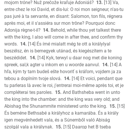
mojom tróne? Nuž prečože kraľuje Adoniáš?
13.
[13] Va,
entre chez le roi David, et dis-lui: O roi mon seigneur, n'as-tu
pas juré à ta servante, en disant: Salomon, ton fils, régnera
après moi, et il s'assiéra sur mon trône? Pourquoi donc
Adonija règne-t-il?
14.
Behold, while thou yet talkest there
with the king, I also will come in after thee, and confirm thy
words.
14.
[14] És ímé mialatt még te ott a királylyal
beszélsz, én is bemegyek utánad, és kiegészítem a te
beszédidet.
14.
[14] Kyk, terwyl u daar nog met die koning
spreek, sal,k agter u inkom en u woorde aanvul.
14.
[14] A
hľa, kým ty tam budeš ešte hovoriť s kráľom, vojdem ja za
tebou a doplním tvoje slová.
14.
[14] Et voici, pendant que
tu parleras là avec le roi, j'entrerai moi-même après toi, et je
compléterai tes paroles.
15.
And Bathsheba went in unto
the king into the chamber: and the king was very old; and
Abishag the Shunammite ministered unto the king.
15.
[15]
És beméne Bethsabé a királyhoz a kamarába. És a király
igen megvénhedett vala, és a Súnemből való Abiság
szolgál vala a királynak.
15.
[15] Daarop het B tseba