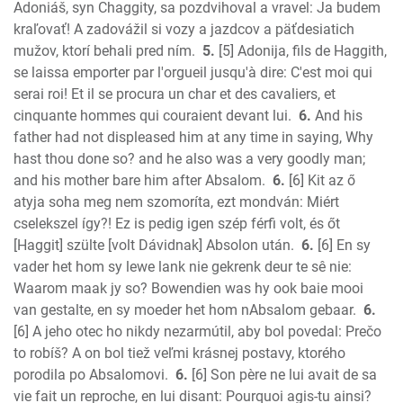
1 John
Adoniáš, syn Chaggity, sa pozdvihoval a vravel: Ja budem
2 John
kraľovať! A zadovážil si vozy a jazdcov a päťdesiatich
3 John
mužov, ktorí behali pred ním.
5.
[5] Adonija, fils de Haggith,
se laissa emporter par l'orgueil jusqu'à dire: C'est moi qui
Jude
serai roi! Et il se procura un char et des cavaliers, et
Revelation
cinquante hommes qui couraient devant lui.
6.
And his
father had not displeased him at any time in saying, Why
hast thou done so? and he also was a very goodly man;
and his mother bare him after Absalom.
6.
[6] Kit az ő
atyja soha meg nem szomoríta, ezt mondván: Miért
cselekszel így?! Ez is pedig igen szép férfi volt, és őt
[Haggit] szülte [volt Dávidnak] Absolon után.
6.
[6] En sy
vader het hom sy lewe lank nie gekrenk deur te sê nie:
Waarom maak jy so? Bowendien was hy ook baie mooi
van gestalte, en sy moeder het hom nAbsalom gebaar.
6.
[6] A jeho otec ho nikdy nezarmútil, aby bol povedal: Prečo
to robíš? A on bol tiež veľmi krásnej postavy, ktorého
porodila po Absalomovi.
6.
[6] Son père ne lui avait de sa
vie fait un reproche, en lui disant: Pourquoi agis-tu ainsi?