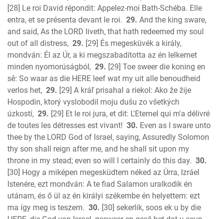
[28] Le roi David répondit: Appelez-moi Bath-Schéba. Elle
entra, et se présenta devant le roi.
29.
And the king sware,
and said, As the LORD liveth, that hath redeemed my soul
out of all distress,
29.
[29] És megesküvék a király,
mondván: Él az Úr, a ki megszabadította az én lelkemet
minden nyomorúságból,
29.
[29] Toe sweer die koning en
sê: So waar as die HERE leef wat my uit alle benoudheid
verlos het,
29.
[29] A kráľ prisahal a riekol: Ako že žije
Hospodin, ktorý vyslobodil moju dušu zo všetkých
úzkostí,
29.
[29] Et le roi jura, et dit: L'Eternel qui m'a délivré
de toutes les détresses est vivant!
30.
Even as I sware unto
thee by the LORD God of Israel, saying, Assuredly Solomon
thy son shall reign after me, and he shall sit upon my
throne in my stead; even so will I certainly do this day.
30.
[30] Hogy a miképen megesküdtem néked az Úrra, Izráel
Istenére, ezt mondván: A te fiad Salamon uralkodik én
utánam, és ő ül az én királyi székembe én helyettem: ezt
ma így meg is teszem.
30.
[30] sekerlik, soos ek u by die