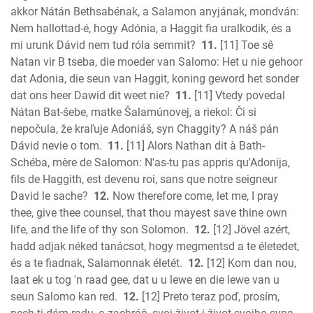
akkor Nátán Bethsabénak, a Salamon anyjának, mondván:
Nem hallottad-é, hogy Adónia, a Haggit fia uralkodik, és a
mi urunk Dávid nem tud róla semmit?
11.
[11] Toe sê
Natan vir B tseba, die moeder van Salomo: Het u nie gehoor
dat Adonia, die seun van Haggit, koning geword het sonder
dat ons heer Dawid dit weet nie?
11.
[11] Vtedy povedal
Nátan Bat-šebe, matke Šalamúnovej, a riekol: Či si
nepočula, že kraľuje Adoniáš, syn Chaggity? A náš pán
Dávid nevie o tom.
11.
[11] Alors Nathan dit à Bath-
Schéba, mère de Salomon: N'as-tu pas appris qu'Adonija,
fils de Haggith, est devenu roi, sans que notre seigneur
David le sache?
12.
Now therefore come, let me, I pray
thee, give thee counsel, that thou mayest save thine own
life, and the life of thy son Solomon.
12.
[12] Jövel azért,
hadd adjak néked tanácsot, hogy megmentsd a te életedet,
és a te fiadnak, Salamonnak életét.
12.
[12] Kom dan nou,
laat ek u tog 'n raad gee, dat u u lewe en die lewe van u
seun Salomo kan red.
12.
[12] Preto teraz poď, prosím,