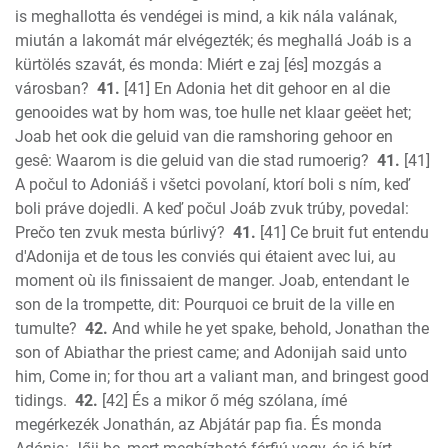
is meghallotta és vendégei is mind, a kik nála valának,
miután a lakomát már elvégezték; és meghallá Joáb is a
kürtölés szavát, és monda: Miért e zaj [és] mozgás a
városban?
41.
[41] En Adonia het dit gehoor en al die
genooides wat by hom was, toe hulle net klaar geëet het;
Joab het ook die geluid van die ramshoring gehoor en
gesê: Waarom is die geluid van die stad rumoerig?
41.
[41]
A počul to Adoniáš i všetci povolaní, ktorí boli s ním, keď
boli práve dojedli. A keď počul Joáb zvuk trúby, povedal:
Prečo ten zvuk mesta búrlivý?
41.
[41] Ce bruit fut entendu
d'Adonija et de tous les conviés qui étaient avec lui, au
moment où ils finissaient de manger. Joab, entendant le
son de la trompette, dit: Pourquoi ce bruit de la ville en
tumulte?
42.
And while he yet spake, behold, Jonathan the
son of Abiathar the priest came; and Adonijah said unto
him, Come in; for thou art a valiant man, and bringest good
tidings.
42.
[42] És a mikor ő még szólana, ímé
megérkezék Jonathán, az Abjátár pap fia. És monda