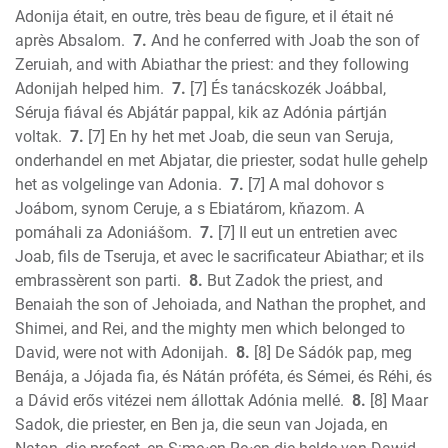
Adonija était, en outre, très beau de figure, et il était né
après Absalom.
7.
And he conferred with Joab the son of
Zeruiah, and with Abiathar the priest: and they following
Adonijah helped him.
7.
[7] És tanácskozék Joábbal,
Séruja fiával és Abjátár pappal, kik az Adónia pártján
voltak.
7.
[7] En hy het met Joab, die seun van Seruja,
onderhandel en met Abjatar, die priester, sodat hulle gehelp
het as volgelinge van Adonia.
7.
[7] A mal dohovor s
Joábom, synom Ceruje, a s Ebiatárom, kňazom. A
pomáhali za Adoniášom.
7.
[7] Il eut un entretien avec
Joab, fils de Tseruja, et avec le sacrificateur Abiathar; et ils
embrassèrent son parti.
8.
But Zadok the priest, and
Benaiah the son of Jehoiada, and Nathan the prophet, and
Shimei, and Rei, and the mighty men which belonged to
David, were not with Adonijah.
8.
[8] De Sádók pap, meg
Benája, a Jójada fia, és Nátán próféta, és Sémei, és Réhi, és
a Dávid erős vitézei nem állottak Adónia mellé.
8.
[8] Maar
Sadok, die priester, en Ben ja, die seun van Jojada, en