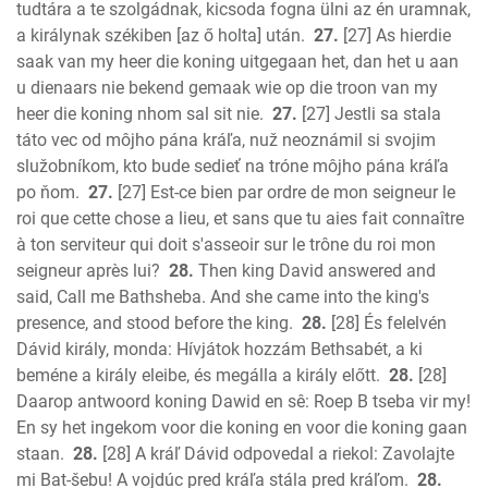
tudtára a te szolgádnak, kicsoda fogna ülni az én uramnak,
a királynak székiben [az ő holta] után.
27.
[27] As hierdie
saak van my heer die koning uitgegaan het, dan het u aan
u dienaars nie bekend gemaak wie op die troon van my
heer die koning nhom sal sit nie.
27.
[27] Jestli sa stala
táto vec od môjho pána kráľa, nuž neoznámil si svojim
služobníkom, kto bude sedieť na tróne môjho pána kráľa
po ňom.
27.
[27] Est-ce bien par ordre de mon seigneur le
roi que cette chose a lieu, et sans que tu aies fait connaître
à ton serviteur qui doit s'asseoir sur le trône du roi mon
seigneur après lui?
28.
Then king David answered and
said, Call me Bathsheba. And she came into the king's
presence, and stood before the king.
28.
[28] És felelvén
Dávid király, monda: Hívjátok hozzám Bethsabét, a ki
beméne a király eleibe, és megálla a király előtt.
28.
[28]
Daarop antwoord koning Dawid en sê: Roep B tseba vir my!
En sy het ingekom voor die koning en voor die koning gaan
staan.
28.
[28] A kráľ Dávid odpovedal a riekol: Zavolajte
mi Bat-šebu! A vojdúc pred kráľa stála pred kráľom.
28.