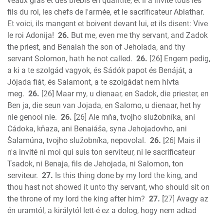
veaux gras et des brebis en quantité; et il a invité tous les
fils du roi, les chefs de l'armée, et le sacrificateur Abiathar.
Et voici, ils mangent et boivent devant lui, et ils disent: Vive
le roi Adonija!
26.
But me, even me thy servant, and Zadok
the priest, and Benaiah the son of Jehoiada, and thy
servant Solomon, hath he not called.
26.
[26] Engem pedig,
a ki a te szolgád vagyok, és Sádók papot és Benáját, a
Jójada fiát, és Salamont, a te szolgádat nem hívta
meg.
26.
[26] Maar my, u dienaar, en Sadok, die priester, en
Ben ja, die seun van Jojada, en Salomo, u dienaar, het hy
nie genooi nie.
26.
[26] Ale mňa, tvojho služobníka, ani
Cádoka, kňaza, ani Benaiáša, syna Jehojadovho, ani
Šalamúna, tvojho služobníka, nepovolal.
26.
[26] Mais il
n'a invité ni moi qui suis ton serviteur, ni le sacrificateur
Tsadok, ni Benaja, fils de Jehojada, ni Salomon, ton
serviteur.
27.
Is this thing done by my lord the king, and
thou hast not showed it unto thy servant, who should sit on
the throne of my lord the king after him?
27.
[27] Avagy az
én uramtól, a királytól lett-é ez a dolog, hogy nem adtad