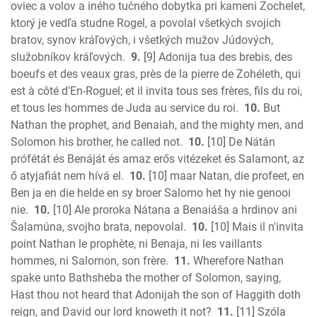
oviec a volov a iného tučného dobytka pri kameni Zochelet,
ktorý je vedľa studne Rogel, a povolal všetkých svojich
bratov, synov kráľových, i všetkých mužov Júdových,
služobníkov kráľových.
9.
[9] Adonija tua des brebis, des
boeufs et des veaux gras, près de la pierre de Zohéleth, qui
est à côté d'En-Roguel; et il invita tous ses frères, fils du roi,
et tous les hommes de Juda au service du roi.
10.
But
Nathan the prophet, and Benaiah, and the mighty men, and
Solomon his brother, he called not.
10.
[10] De Nátán
prófétát és Benáját és amaz erős vitézeket és Salamont, az
ő atyjafiát nem hívá el.
10.
[10] maar Natan, die profeet, en
Ben ja en die helde en sy broer Salomo het hy nie genooi
nie.
10.
[10] Ale proroka Nátana a Benaiáša a hrdinov ani
Šalamúna, svojho brata, nepovolal.
10.
[10] Mais il n'invita
point Nathan le prophète, ni Benaja, ni les vaillants
hommes, ni Salomon, son frère.
11.
Wherefore Nathan
spake unto Bathsheba the mother of Solomon, saying,
Hast thou not heard that Adonijah the son of Haggith doth
reign, and David our lord knoweth it not?
11.
[11] Szóla