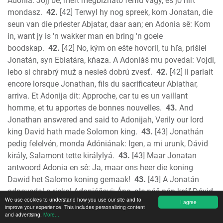
Adónia: Jőjj be, mert megbízható férfiú vagy, és jó hírt
mondasz.
42.
[42] Terwyl hy nog spreek, kom Jonatan, die
seun van die priester Abjatar, daar aan; en Adonia sê: Kom
in, want jy is 'n wakker man en bring 'n goeie
boodskap.
42.
[42] No, kým on ešte hovoril, tu hľa, prišiel
Jonatán, syn Ebiatára, kňaza. A Adoniáš mu povedal: Vojdi,
lebo si chrabrý muž a nesieš dobrú zvesť.
42.
[42] Il parlait
encore lorsque Jonathan, fils du sacrificateur Abiathar,
arriva. Et Adonija dit: Approche, car tu es un vaillant
homme, et tu apportes de bonnes nouvelles.
43.
And
Jonathan answered and said to Adonijah, Verily our lord
king David hath made Solomon king.
43.
[43] Jonathán
pedig felelvén, monda Adóniának: Igen, a mi urunk, Dávid
király, Salamont tette királylyá.
43.
[43] Maar Jonatan
antwoord Adonia en sê: Ja, maar ons heer die koning
Dawid het Salomo koning gemaak!
43.
[43] A Jonatán
odpovedal a riekol Adoniášovi: Áno, ale náš pán kráľ Dávid
We use cookies to understand how you use our site and to
I agree
ustanovil za kráľa Šalamúna.
43.
[43] Oui! répondit
improve your experience. This includes personalizing content
and advertising.
Jonathan à Adonija, notre seigneur le roi David a fait
More...