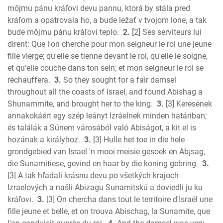
Amos
môjmu pánu kráľovi devu pannu, ktorá by stála pred
Obadiah
kráľom a opatrovala ho, a bude ležať v tvojom lone, a tak
Jonah
bude môjmu pánu kráľovi teplo.
2.
[2] Ses serviteurs lui
Micah
dirent: Que l'on cherche pour mon seigneur le roi une jeune
fille vierge; qu'elle se tienne devant le roi, qu'elle le soigne,
Nahum
et qu'elle couche dans ton sein; et mon seigneur le roi se
Habakkuk
réchauffera.
3.
So they sought for a fair damsel
Zephaniah
throughout all the coasts of Israel, and found Abishag a
Haggai
Shunammite, and brought her to the king.
3.
[3] Keresének
Zechariah
annakokáért egy szép leányt Izráelnek minden határiban;
New Testament
és találák a Súnem városából való Abiságot, a kit el is
Malachi
hozának a királyhoz.
3.
[3] Hulle het toe in die hele
Matthew
grondgebied van Israel 'n mooi meisie gesoek en Ab¡sag,
die Sunamitiese, gevind en haar by die koning gebring.
3.
Mark
[3] A tak hľadali krásnu devu po všetkých krajoch
Luke
Izraelových a našli Abizagu Sunamitskú a doviedli ju ku
John
kráľovi.
3.
[3] On chercha dans tout le territoire d'Israël une
Acts
fille jeune et belle, et on trouva Abischag, la Sunamite, que
Romans