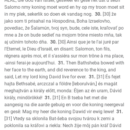
HERE, die God van Israel, gesweer en gesê het dat u seun
Salomo nmy koning moet word en hy op my troon moet sit
in my plek, sekerlik so doen ek vandag nog.
30.
[30] že
jako som ti prisahal na Hospodina, Boha Izraelovho,
povediac, že Šalamún, tvoj syn, bude, cele iste, kraľovať po
mne a že on bude sedieť na mojom tróne miesto mňa, tak
aj učiním tohoto dňa.
30.
[30] Ainsi que je te l'ai juré par
l'Eternel, le Dieu d'Israël, en disant: Salomon, ton fils,
régnera après moi, et il s'assiéra sur mon trône à ma place,
-ainsi ferai-je aujourd'hui.
31.
Then Bathsheba bowed with
her face to the earth, and did reverence to the king, and
said, Let my lord king David live for ever.
31.
[31] És fejet
hajta Bethsabé, arczczal a földre [leborulván,] és magát
meghajtván a király előtt, monda: Éljen az én uram, Dávid
király, mindörökké!
31.
[31] En B tseba het met die
aangesig na die aarde gebuig en voor die koning neergeval
en gesê: Mag my heer die koning Dawid vir ewig lewe!
31.
[31] Vtedy sa sklonila Bat-šeba svojou tvárou k zemi a
poklonila sa kráľovi a riekla: Nech žije môj pán kráľ Dávid