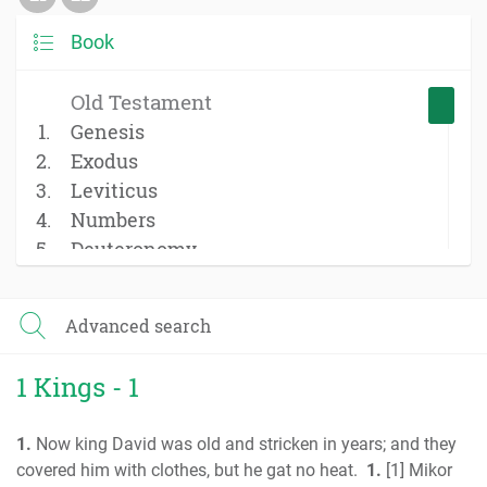
Book
Old Testament
Genesis
Exodus
Leviticus
Numbers
Deuteronomy
Joshua
Judges
Advanced search
Ruth
1 Samuel
1 Kings - 1
2 Samuel
1 Kings
1.
Now king David was old and stricken in years; and they
2 Kings
covered him with clothes, but he gat no heat.
1.
[1] Mikor
1 Chronicles