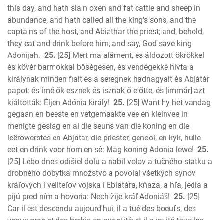
this day, and hath slain oxen and fat cattle and sheep in
abundance, and hath called all the king's sons, and the
captains of the host, and Abiathar the priest; and, behold,
they eat and drink before him, and say, God save king
Adonijah.
25.
[25] Mert ma aláment, és áldozott ökrökkel
és kövér barmokkal bőségesen, és vendégekké hívta a
királynak minden fiait és a seregnek hadnagyait és Abjátár
papot: és ímé ők esznek és isznak ő előtte, és [immár] azt
kiáltották: Éljen Adónia király!
25.
[25] Want hy het vandag
gegaan en beeste en vetgemaakte vee en kleinvee in
menigte geslag en al die seuns van die koning en die
leërowerstes en Abjatar, die priester, genooi, en kyk, hulle
eet en drink voor hom en sê: Mag koning Adonia lewe!
25.
[25] Lebo dnes odišiel dolu a nabil volov a tučného statku a
drobného dobytka množstvo a povolal všetkých synov
kráľových i veliteľov vojska i Ebiatára, kňaza, a hľa, jedia a
pijú pred ním a hovoria: Nech žije kráľ Adoniáš!
25.
[25]
Car il est descendu aujourd'hui, il a tué des boeufs, des