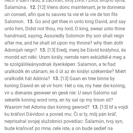
nech ti dám radu, a zachráň, svoj život i život svojho syna,
Šalamúna.
12.
[12] Viens donc maintenant, je te donnerai
un conseil, afin que tu sauves ta vie et la vie de ton fils
Salomon.
13.
Go and get thee in unto king David, and say
unto him, Didst not thou, my lord, O king, swear unto thine
handmaid, saying, Assuredly Solomon thy son shall reign
after me, and he shall sit upon my throne? why then doth
Adonijah reign?
13.
[13] Eredj, menj be Dávid királyhoz, és
mondd ezt néki: Uram király, nemde nem esküdtél-é meg a
te szolgálóleányodnak ilyenképen: Salamon, a te fiad
uralkodik én utánam, és ő ül az én királyi székembe? Miért
uralkodik hát Adónia?
13.
[13] Gaan en tree binne by
koning Dawid en sê vir hom: Het u nie, my heer die koning,
vir u dienares gesweer en gesê nie: U seun Salomo sal
sekerlik koning word nmy, en hy sal op my troon sit?
Waarom het Adonia dan koning geword?
13.
[13] Iď a vojdi
ku kráľovi Dávidovi a povieš mu: Či si ty, môj pán kráľ,
neprisahal svojej služobnici povediac: Šalamún, tvoj syn,
bude kraľovať po mne, cele iste, a on bude sedieť na