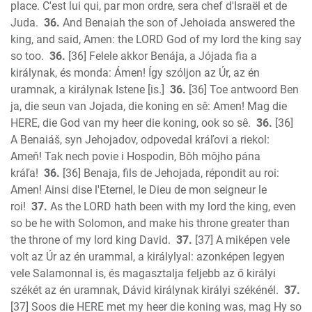
place. C'est lui qui, par mon ordre, sera chef d'Israël et de
Juda.
36.
And Benaiah the son of Jehoiada answered the
king, and said, Amen: the LORD God of my lord the king say
so too.
36.
[36] Felele akkor Benája, a Jójada fia a
királynak, és monda: Ámen! Így szóljon az Úr, az én
uramnak, a királynak Istene [is.]
36.
[36] Toe antwoord Ben
ja, die seun van Jojada, die koning en sê: Amen! Mag die
HERE, die God van my heer die koning, ook so sê.
36.
[36]
A Benaiáš, syn Jehojadov, odpovedal kráľovi a riekol:
Ameň! Tak nech povie i Hospodin, Bôh môjho pána
kráľa!
36.
[36] Benaja, fils de Jehojada, répondit au roi:
Amen! Ainsi dise l'Eternel, le Dieu de mon seigneur le
roi!
37.
As the LORD hath been with my lord the king, even
so be he with Solomon, and make his throne greater than
the throne of my lord king David.
37.
[37] A miképen vele
volt az Úr az én urammal, a királylyal: azonképen legyen
vele Salamonnal is, és magasztalja feljebb az ő királyi
székét az én uramnak, Dávid királynak királyi székénél.
37.
[37] Soos die HERE met my heer die koning was, mag Hy so