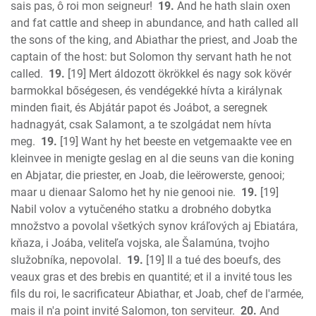
sais pas, ô roi mon seigneur!
19.
And he hath slain oxen
and fat cattle and sheep in abundance, and hath called all
the sons of the king, and Abiathar the priest, and Joab the
captain of the host: but Solomon thy servant hath he not
called.
19.
[19] Mert áldozott ökrökkel és nagy sok kövér
barmokkal bőségesen, és vendégekké hívta a királynak
minden fiait, és Abjátár papot és Joábot, a seregnek
hadnagyát, csak Salamont, a te szolgádat nem hívta
meg.
19.
[19] Want hy het beeste en vetgemaakte vee en
kleinvee in menigte geslag en al die seuns van die koning
en Abjatar, die priester, en Joab, die leërowerste, genooi;
maar u dienaar Salomo het hy nie genooi nie.
19.
[19]
Nabil volov a vytučeného statku a drobného dobytka
množstvo a povolal všetkých synov kráľových aj Ebiatára,
kňaza, i Joába, veliteľa vojska, ale Šalamúna, tvojho
služobníka, nepovolal.
19.
[19] Il a tué des boeufs, des
veaux gras et des brebis en quantité; et il a invité tous les
fils du roi, le sacrificateur Abiathar, et Joab, chef de l'armée,
mais il n'a point invité Salomon, ton serviteur.
20.
And