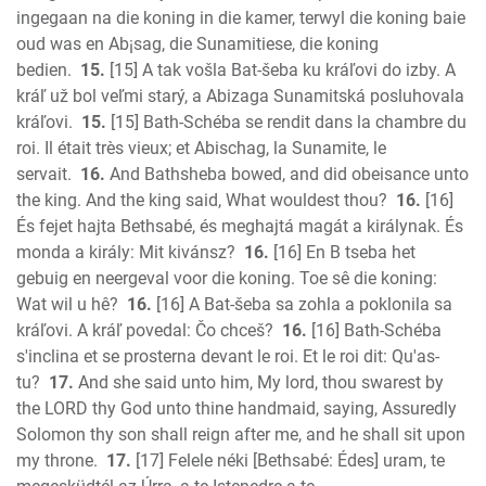
ingegaan na die koning in die kamer, terwyl die koning baie
oud was en Ab¡sag, die Sunamitiese, die koning
bedien.
15.
[15] A tak vošla Bat-šeba ku kráľovi do izby. A
kráľ už bol veľmi starý, a Abizaga Sunamitská posluhovala
kráľovi.
15.
[15] Bath-Schéba se rendit dans la chambre du
roi. Il était très vieux; et Abischag, la Sunamite, le
servait.
16.
And Bathsheba bowed, and did obeisance unto
the king. And the king said, What wouldest thou?
16.
[16]
És fejet hajta Bethsabé, és meghajtá magát a királynak. És
monda a király: Mit kivánsz?
16.
[16] En B tseba het
gebuig en neergeval voor die koning. Toe sê die koning:
Wat wil u hê?
16.
[16] A Bat-šeba sa zohla a poklonila sa
kráľovi. A kráľ povedal: Čo chceš?
16.
[16] Bath-Schéba
s'inclina et se prosterna devant le roi. Et le roi dit: Qu'as-
tu?
17.
And she said unto him, My lord, thou swarest by
the LORD thy God unto thine handmaid, saying, Assuredly
Solomon thy son shall reign after me, and he shall sit upon
my throne.
17.
[17] Felele néki [Bethsabé: Édes] uram, te