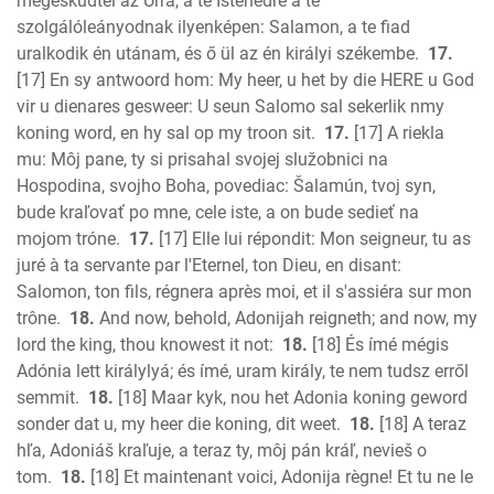
megesküdtél az Úrra, a te Istenedre a te
szolgálóleányodnak ilyenképen: Salamon, a te fiad
uralkodik én utánam, és ő ül az én királyi székembe.
17.
[17] En sy antwoord hom: My heer, u het by die HERE u God
vir u dienares gesweer: U seun Salomo sal sekerlik nmy
koning word, en hy sal op my troon sit.
17.
[17] A riekla
mu: Môj pane, ty si prisahal svojej služobnici na
Hospodina, svojho Boha, povediac: Šalamún, tvoj syn,
bude kraľovať po mne, cele iste, a on bude sedieť na
mojom tróne.
17.
[17] Elle lui répondit: Mon seigneur, tu as
juré à ta servante par l'Eternel, ton Dieu, en disant:
Salomon, ton fils, régnera après moi, et il s'assiéra sur mon
trône.
18.
And now, behold, Adonijah reigneth; and now, my
lord the king, thou knowest it not:
18.
[18] És ímé mégis
Adónia lett királylyá; és ímé, uram király, te nem tudsz erről
semmit.
18.
[18] Maar kyk, nou het Adonia koning geword
sonder dat u, my heer die koning, dit weet.
18.
[18] A teraz
hľa, Adoniáš kraľuje, a teraz ty, môj pán kráľ, nevieš o
tom.
18.
[18] Et maintenant voici, Adonija règne! Et tu ne le