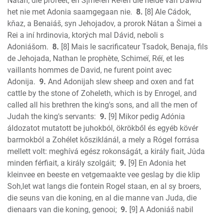
Natan, die profeet, en S¡me‹en Re‹en die helde van Dawid
het nie met Adonia saamgegaan nie.
8.
[8] Ale Cádok,
kňaz, a Benaiáš, syn Jehojadov, a prorok Nátan a Šimei a
Rei a iní hrdinovia, ktorých mal Dávid, neboli s
Adoniášom.
8.
[8] Mais le sacrificateur Tsadok, Benaja, fils
de Jehojada, Nathan le prophète, Schimeï, Réï, et les
vaillants hommes de David, ne furent point avec
Adonija.
9.
And Adonijah slew sheep and oxen and fat
cattle by the stone of Zoheleth, which is by Enrogel, and
called all his brethren the king's sons, and all the men of
Judah the king's servants:
9.
[9] Mikor pedig Adónia
áldozatot mutatott be juhokból, ökrökből és egyéb kövér
barmokból a Zohélet kősziklánál, a mely a Rógel forrása
mellett volt: meghívá egész rokonságát, a király fiait, Júda
minden férfiait, a király szolgáit;
9.
[9] En Adonia het
kleinvee en beeste en vetgemaakte vee geslag by die klip
Soh,let wat langs die fontein Rogel staan, en al sy broers,
die seuns van die koning, en al die manne van Juda, die
dienaars van die koning, genooi;
9.
[9] A Adoniáš nabil