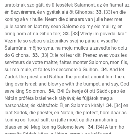
uratoknak szolgáit, és ültessétek Salamont, az én fiamat az
én öszvéremre, és vigyétek alá őt Gihonba;
33.
[33] en die
koning sê vir hulle: Neem die dienaars van julle heer met
julle saam en laat my seun Salomo op my eie muil ry, en
bring hom af na Gihon toe;
33.
[33] Vtedy im povedal kráľ:
Vezmite so sebou služobníkov svojho pána a vysaďte
Šalamúna, môjho syna, na moju mulicu a zaveďte ho dolu
do Gichona.
33.
[33] Et le roi leur dit: Prenez avec vous les
serviteurs de votre maître, faites monter Salomon, mon fils,
sur ma mule, et faites-le descendre à Guihon.
34.
And let
Zadok the priest and Nathan the prophet anoint him there
king over Israel: and blow ye with the trumpet, and say, God
save king Solomon.
34.
[34] És kenje őt ott Sádók pap és
Nátán próféta Izráelnek királyává; és fújjátok meg a
harsonákat, és kiáltsátok: Éljen Salamon király!
34.
[34] en
laat Sadok, die priester, en Natan, die profeet, hom daar as
koning oor Israel salf, en julle moet op die ramshoring
blaas en sê: Mag koning Salomo lewe!
34.
[34] A tam ho