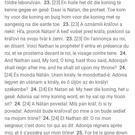
földre leborulván.
23.
[23] En hulle het dit die koning te
kenne gegee en gesê: Daar is Natan, die profeet. Toe kom
hy voor die koning en buig hom voor die koning met sy
aangesig na die aarde toe.
23.
[23] A oznámili kráľovi a
riekli: Hľa, prorok Nátan! A keď vošiel pred kráľa, poklonil sa
kráľovi na svoju tvár k zemi.
23.
[23] On l'annonça au roi,
en disant: Voici Nathan le prophète! Il entra en présence du
roi, et se prosterna devant le roi, le visage contre terre.
24.
And Nathan said, My lord, O king, hast thou said, Adonijah
shall reign after me, and he shall sit upon my throne?
24.
[24] És monda Nátán: Uram király, te mondottad-é: Adónia
legyen én utánam a király, és ő üljön az én királyi
székembe?
24.
[24] En Natan sê: My heer die koning, het u
gesê: Adonia sal nmy koning word, en hy sal op my troon
sit?
24.
[24] A Nátan povedal: Môj pán kráľ, či si ty
povedal: Adoniáš bude kraľovať po mne a on bude sedieť
na mojom tróne?
24.
[24] Et Nathan dit: O roi mon
seigneur, c'est donc toi qui as dit: Adonija régnera après
moi, et il s'assiéra sur mon trône!
25.
For he is gone down