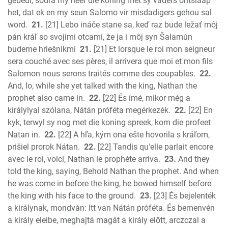
gebeur, sodra my heer die koning met sy vaders ontslaap
het, dat ek en my seun Salomo vir misdadigers gehou sal
word.
21.
[21] Lebo ináče stane sa, keď raz bude ležať môj
pán kráľ so svojimi otcami, že ja i môj syn Šalamún
budeme hriešnikmi
21.
[21] Et lorsque le roi mon seigneur
sera couché avec ses pères, il arrivera que moi et mon fils
Salomon nous serons traités comme des coupables.
22.
And, lo, while she yet talked with the king, Nathan the
prophet also came in.
22.
[22] És ímé, mikor még a
királylyal szólana, Nátán próféta megérkezék.
22.
[22] En
kyk, terwyl sy nog met die koning spreek, kom die profeet
Natan in.
22.
[22] A hľa, kým ona ešte hovorila s kráľom,
prišiel prorok Nátan.
22.
[22] Tandis qu'elle parlait encore
avec le roi, voici, Nathan le prophète arriva.
23.
And they
told the king, saying, Behold Nathan the prophet. And when
he was come in before the king, he bowed himself before
the king with his face to the ground.
23.
[23] És bejelenték
a királynak, mondván: Itt van Nátán próféta. És bemenvén
a király eleibe, meghajtá magát a király előtt, arczczal a