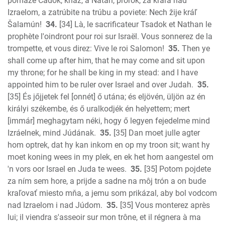
pomaže Cádok, kňaz, a Nátan, prorok, za kráľa nad
Izraelom, a zatrúbite na trúbu a poviete: Nech žije kráľ
Šalamún!
34.
[34] Là, le sacrificateur Tsadok et Nathan le
prophète l'oindront pour roi sur Israël. Vous sonnerez de la
trompette, et vous direz: Vive le roi Salomon!
35.
Then ye
shall come up after him, that he may come and sit upon
my throne; for he shall be king in my stead: and I have
appointed him to be ruler over Israel and over Judah.
35.
[35] És jőjjetek fel [onnét] ő utána; és eljövén, üljön az én
királyi székembe, és ő uralkodjék én helyettem; mert
[immár] meghagytam néki, hogy ő legyen fejedelme mind
Izráelnek, mind Júdának.
35.
[35] Dan moet julle agter
hom optrek, dat hy kan inkom en op my troon sit; want hy
moet koning wees in my plek, en ek het hom aangestel om
'n vors oor Israel en Juda te wees.
35.
[35] Potom pojdete
za ním sem hore, a prijde a sadne na môj trón a on bude
kraľovať miesto mňa, a jemu som prikázal, aby bol vodcom
nad Izraelom i nad Júdom.
35.
[35] Vous monterez après
lui; il viendra s'asseoir sur mon trône, et il régnera à ma