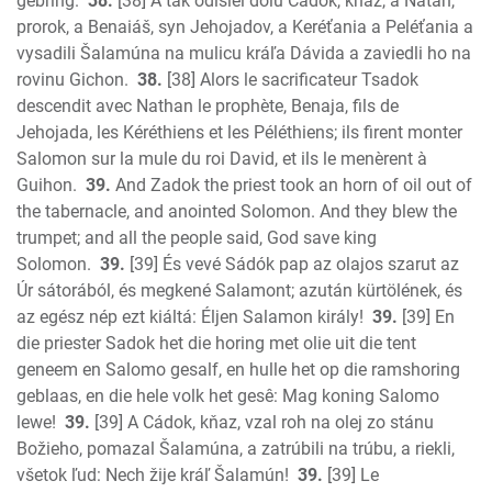
gebring.
38.
[38] A tak odišiel dolu Cádok, kňaz, a Nátan,
prorok, a Benaiáš, syn Jehojadov, a Keréťania a Peléťania a
vysadili Šalamúna na mulicu kráľa Dávida a zaviedli ho na
rovinu Gichon.
38.
[38] Alors le sacrificateur Tsadok
descendit avec Nathan le prophète, Benaja, fils de
Jehojada, les Kéréthiens et les Péléthiens; ils firent monter
Salomon sur la mule du roi David, et ils le menèrent à
Guihon.
39.
And Zadok the priest took an horn of oil out of
the tabernacle, and anointed Solomon. And they blew the
trumpet; and all the people said, God save king
Solomon.
39.
[39] És vevé Sádók pap az olajos szarut az
Úr sátorából, és megkené Salamont; azután kürtölének, és
az egész nép ezt kiáltá: Éljen Salamon király!
39.
[39] En
die priester Sadok het die horing met olie uit die tent
geneem en Salomo gesalf, en hulle het op die ramshoring
geblaas, en die hele volk het gesê: Mag koning Salomo
lewe!
39.
[39] A Cádok, kňaz, vzal roh na olej zo stánu
Božieho, pomazal Šalamúna, a zatrúbili na trúbu, a riekli,
všetok ľud: Nech žije kráľ Šalamún!
39.
[39] Le