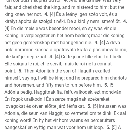
l'on conduisit auprès du roi.
4.
And the damsel was very
1 Corinthians
fair, and cherished the king, and ministered to him: but the
2 Corinthians
king knew her not.
4.
[4] És a leány igen szép volt, és a
Galatians
királyt ápolta és szolgált néki. De a király nem ismeré őt.
4.
[4] En die meisie was besonder mooi, en sy was vir die
Ephesians
koning 'n verpleegster en het hom bedien; maar die koning
Phillipians
het geen gemeenskap met haar gehad nie.
4.
[4] A deva
Colossians
bola náramne krásna a opatrovala kráľa a posluhovala mu,
1 Thess.
ale kráľ jej nepoznal.
4.
[4] Cette jeune fille était fort belle.
2 Thess.
Elle soigna le roi, et le servit; mais le roi ne la connut
1 Timothy
point.
5.
Then Adonijah the son of Haggith exalted
2 Timothy
himself, saying, I will be king: and he prepared him chariots
Titus
and horsemen, and fifty men to run before him.
5.
[5]
Adónia pedig, Haggitnak fia, felfuvalkodék, ezt mondván:
Philemon
Én fogok uralkodni! És szerze magának szekereket,
Hebrews
lovagokat és ötven előtte járó férfiakat.
5.
[5] Intussen was
James
Adonia, die seun van Haggit, so vermetel om te dink: Ek sal
1 Peter
koning word! En hy het vir hom waens en perderuiters
2 Peter
aangeskaf en vyftig man wat voor hom uit loop.
5.
[5] A