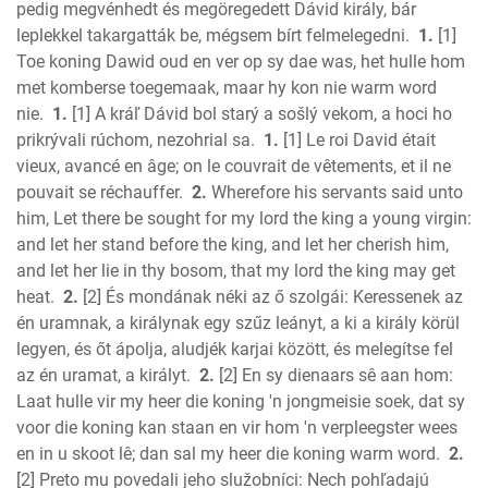
pedig megvénhedt és megöregedett Dávid király, bár
2 Chronicles
leplekkel takargatták be, mégsem bírt felmelegedni.
1.
[1]
Ezra
Toe koning Dawid oud en ver op sy dae was, het hulle hom
Nehemiah
met komberse toegemaak, maar hy kon nie warm word
Esther
nie.
1.
[1] A kráľ Dávid bol starý a sošlý vekom, a hoci ho
prikrývali rúchom, nezohrial sa.
1.
[1] Le roi David était
Job
vieux, avancé en âge; on le couvrait de vêtements, et il ne
Psalms
pouvait se réchauffer.
2.
Wherefore his servants said unto
Proverbs
him, Let there be sought for my lord the king a young virgin:
Ecclesiastes
and let her stand before the king, and let her cherish him,
S of Solomon
and let her lie in thy bosom, that my lord the king may get
Isaiah
heat.
2.
[2] És mondának néki az ő szolgái: Keressenek az
Jeremiah
én uramnak, a királynak egy szűz leányt, a ki a király körül
Lamentations
legyen, és őt ápolja, aludjék karjai között, és melegítse fel
az én uramat, a királyt.
2.
[2] En sy dienaars sê aan hom:
Ezekiel
Laat hulle vir my heer die koning 'n jongmeisie soek, dat sy
Daniel
voor die koning kan staan en vir hom 'n verpleegster wees
Hosea
en in u skoot lê; dan sal my heer die koning warm word.
2.
Joel
[2] Preto mu povedali jeho služobníci: Nech pohľadajú