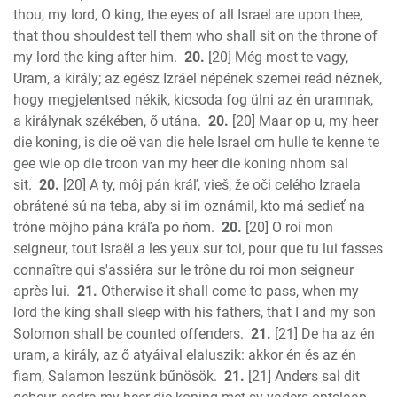
thou, my lord, O king, the eyes of all Israel are upon thee,
that thou shouldest tell them who shall sit on the throne of
my lord the king after him.
20.
[20] Még most te vagy,
Uram, a király; az egész Izráel népének szemei reád néznek,
hogy megjelentsed nékik, kicsoda fog ülni az én uramnak,
a királynak székében, ő utána.
20.
[20] Maar op u, my heer
die koning, is die oë van die hele Israel om hulle te kenne te
gee wie op die troon van my heer die koning nhom sal
sit.
20.
[20] A ty, môj pán kráľ, vieš, že oči celého Izraela
obrátené sú na teba, aby si im oznámil, kto má sedieť na
tróne môjho pána kráľa po ňom.
20.
[20] O roi mon
seigneur, tout Israël a les yeux sur toi, pour que tu lui fasses
connaître qui s'assiéra sur le trône du roi mon seigneur
après lui.
21.
Otherwise it shall come to pass, when my
lord the king shall sleep with his fathers, that I and my son
Solomon shall be counted offenders.
21.
[21] De ha az én
uram, a király, az ő atyáival elaluszik: akkor én és az én
fiam, Salamon leszünk bűnösök.
21.
[21] Anders sal dit