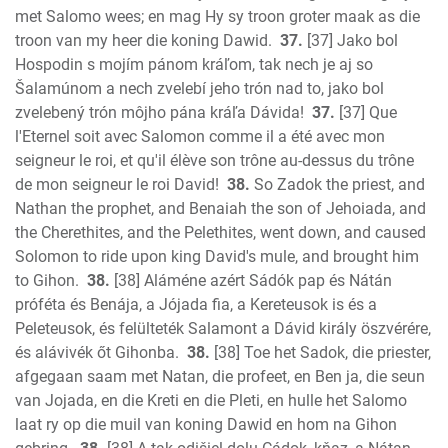
met Salomo wees; en mag Hy sy troon groter maak as die
troon van my heer die koning Dawid.
37.
[37] Jako bol
Hospodin s mojím pánom kráľom, tak nech je aj so
Šalamúnom a nech zvelebí jeho trón nad to, jako bol
zvelebený trón môjho pána kráľa Dávida!
37.
[37] Que
l'Eternel soit avec Salomon comme il a été avec mon
seigneur le roi, et qu'il élève son trône au-dessus du trône
de mon seigneur le roi David!
38.
So Zadok the priest, and
Nathan the prophet, and Benaiah the son of Jehoiada, and
the Cherethites, and the Pelethites, went down, and caused
Solomon to ride upon king David's mule, and brought him
to Gihon.
38.
[38] Aláméne azért Sádók pap és Nátán
próféta és Benája, a Jójada fia, a Kereteusok is és a
Peleteusok, és felülteték Salamont a Dávid király öszvérére,
és alávivék őt Gihonba.
38.
[38] Toe het Sadok, die priester,
afgegaan saam met Natan, die profeet, en Ben ja, die seun
van Jojada, en die Kreti en die Pleti, en hulle het Salomo
laat ry op die muil van koning Dawid en hom na Gihon