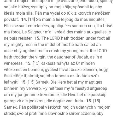
Jarmo mojich prestúpení mi je uviazané jeho rukou; splietly
sa jako húžvy; vystúpily na moju šiju; spôsobil to, aby
klesla moja sila. Pán ma vydal do rúk, z ktorých nemôžem
povstať.
14.
[14] Sa main a lié le joug de mes iniquités;
Elles se sont entrelacées, appliquées sur mon cou; Il a brisé
ma force; Le Seigneur m'a livrée à des mains auxquelles je
ne puis résister.
15.
The LORD hath trodden under foot all
my mighty men in the midst of me: he hath called an
assembly against me to crush my young men: the LORD
hath trodden the virgin, the daughter of Judah, as in a
winepress.
15.
[15] Rakásra hányta az Úr minden
vitézemet én bennem; gyűlést hívott össze ellenem, hogy
összetörje ifjaimat; sajtóba taposta az Úr Júda szűz
leányát.
15.
[15] Samek. Die Here het al my magtiges
binne-in my verwerp, Hy het teen my 'n feestyd uitgeroep
om my jongmanne te verbreek; die Here het die parskuip
getrap vir die jonkvrou, die dogter van Juda.
15.
[15]
Samek. Pán pošliapal všetkých mojich udatných v mojom
strede; svolal proti mne slávnostné shromaždenie, aby