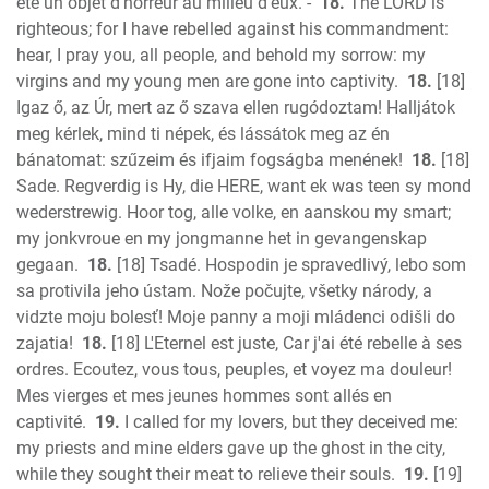
été un objet d'horreur au milieu d'eux. -
18.
The LORD is
righteous; for I have rebelled against his commandment:
hear, I pray you, all people, and behold my sorrow: my
virgins and my young men are gone into captivity.
18.
[18]
Igaz ő, az Úr, mert az ő szava ellen rugódoztam! Halljátok
meg kérlek, mind ti népek, és lássátok meg az én
bánatomat: szűzeim és ifjaim fogságba menének!
18.
[18]
Sade. Regverdig is Hy, die HERE, want ek was teen sy mond
wederstrewig. Hoor tog, alle volke, en aanskou my smart;
my jonkvroue en my jongmanne het in gevangenskap
gegaan.
18.
[18] Tsadé. Hospodin je spravedlivý, lebo som
sa protivila jeho ústam. Nože počujte, všetky národy, a
vidzte moju bolesť! Moje panny a moji mládenci odišli do
zajatia!
18.
[18] L'Eternel est juste, Car j'ai été rebelle à ses
ordres. Ecoutez, vous tous, peuples, et voyez ma douleur!
Mes vierges et mes jeunes hommes sont allés en
captivité.
19.
I called for my lovers, but they deceived me:
my priests and mine elders gave up the ghost in the city,
while they sought their meat to relieve their souls.
19.
[19]