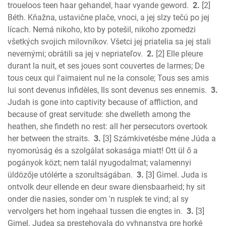
Micah
troueloos teen haar gehandel, haar vyande geword.
2.
[2]
Béth. Kňažna, ustavične plače, vnoci, a jej slzy tečú po jej
Nahum
lícach. Nemá nikoho, kto by potešil, nikoho zpomedzi
Habakkuk
všetkých svojich milovníkov. Všetci jej priatelia sa jej stali
Zephaniah
nevernými; obrátili sa jej v nepriateľov.
2.
[2] Elle pleure
Haggai
durant la nuit, et ses joues sont couvertes de larmes; De
Zechariah
tous ceux qui l'aimaient nul ne la console; Tous ses amis
New Testament
lui sont devenus infidèles, Ils sont devenus ses ennemis.
3.
Malachi
Judah is gone into captivity because of affliction, and
Matthew
because of great servitude: she dwelleth among the
heathen, she findeth no rest: all her persecutors overtook
Mark
her between the straits.
3.
[3] Számkivetésbe méne Júda a
Luke
nyomorúság és a szolgálat sokasága miatt! Ott ül ő a
John
pogányok közt; nem talál nyugodalmat; valamennyi
Acts
üldözője utólérte a szorultságában.
3.
[3] Gimel. Juda is
Romans
ontvolk deur ellende en deur sware diensbaarheid; hy sit
1 Corinthians
onder die nasies, sonder om 'n rusplek te vind; al sy
2 Corinthians
vervolgers het hom ingehaal tussen die engtes in.
3.
[3]
Galatians
Gimel. Judea sa prestehovala do vyhnanstva pre horké