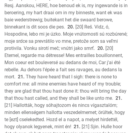
Resj. Aanskou, HERE, hoe benoud ek is, my ingewande is in
beroering, my hart draai om in my binneste, want ek was
baie wederstrewig; buitekant het die swaard berowe,
binnekant is dit soos die pes.
20.
[20] Reš. Vidz, ó,
Hospodine, lebo mi je úzko. Moje vnútornosti sú rozbúrené;
moje srdce sa prevrátilo vo mne, pretože som sa veľmi
protivila. Vonku sirotí meč; vnútri jako smrť.
20.
[20]
Eternel, regarde ma détresse! Mes entrailles bouillonnent,
Mon coeur est bouleversé au dedans de moi, Car j'ai été
rebelle. Au dehors l'épée a fait ses ravages, au dedans la
mort.
21.
They have heard that I sigh: there is none to
comfort me: all mine enemies have heard of my trouble;
they are glad that thou hast done it: thou wilt bring the day
that thou hast called, and they shall be like unto me.
21.
[21] Hallották, hogy sóhajtozom és nincs vígasztalóm;
minden ellenségem hallotta veszedelmemet; örültek, hogy
te [ezt] cselekedted. Hozd el a napot, a melyet hirdettél,
hogy olyanok legyenek, mint én!
21.
[21] Sjin. Hulle hoor