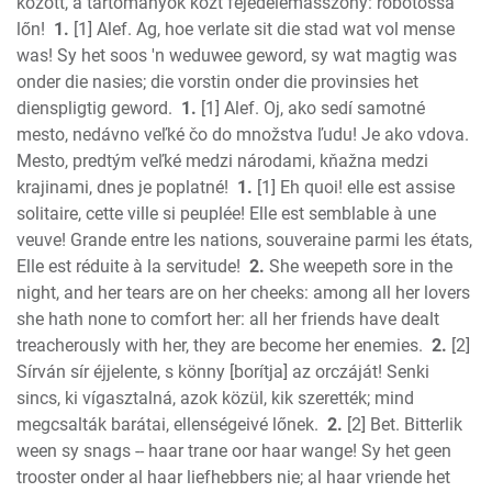
Nehemiah
között, a tartományok közt fejedelemasszony: robotossá
Esther
lőn!
1.
[1] Alef. Ag, hoe verlate sit die stad wat vol mense
was! Sy het soos 'n weduwee geword, sy wat magtig was
Job
onder die nasies; die vorstin onder die provinsies het
Psalms
dienspligtig geword.
1.
[1] Alef. Oj, ako sedí samotné
Proverbs
mesto, nedávno veľké čo do množstva ľudu! Je ako vdova.
Ecclesiastes
Mesto, predtým veľké medzi národami, kňažna medzi
S of Solomon
krajinami, dnes je poplatné!
1.
[1] Eh quoi! elle est assise
Isaiah
solitaire, cette ville si peuplée! Elle est semblable à une
Jeremiah
veuve! Grande entre les nations, souveraine parmi les états,
Lamentations
Elle est réduite à la servitude!
2.
She weepeth sore in the
night, and her tears are on her cheeks: among all her lovers
Ezekiel
she hath none to comfort her: all her friends have dealt
Daniel
treacherously with her, they are become her enemies.
2.
[2]
Hosea
Sírván sír éjjelente, s könny [borítja] az orczáját! Senki
Joel
sincs, ki vígasztalná, azok közül, kik szerették; mind
Amos
megcsalták barátai, ellenségeivé lőnek.
2.
[2] Bet. Bitterlik
Obadiah
ween sy snags -- haar trane oor haar wange! Sy het geen
Jonah
trooster onder al haar liefhebbers nie; al haar vriende het