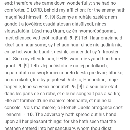
end; therefore she came down wonderfully: she had no
comforter. O LORD, behold my affliction: for the enemy hath
magnified himself.
9.
[9] Szennye a ruhája szélén; nem
gondolt a jövőjére; csudálatosan alásülyedt, nincs
vígasztalója. Lásd meg Uram, az én nyomorúságomat,
mert ellenség vett erőt [rajtam!]
9.
[9] Tet. Haar onreinheid
kleef aan haar some, sy het aan haar einde nie gedink nie,
en sy het wonderbaarlik gesink, sonder dat sy 'n trooster
het. Sien my ellende aan, HERE, want die vyand hou hom
groot.
9.
[9] Teth. Jej nečistota je na jej podolkoch;
nepamätala na svoj koniec a preto klesla predivne, hlboko;
nemá nikoho, kto by ju potešil. Vidz, ó, Hospodine, moje
trápenie, lebo sa veličí nepriateľ.
9.
[9] La souillure était
dans les pans de sa robe, et elle ne songeait pas à sa fin;
Elle est tombée d'une manière étonnante, et nul ne la
console. -Vois ma misère, ô Eternel! Quelle arrogance chez
l'ennemi! -
10.
The adversary hath spread out his hand
upon all her pleasant things: for she hath seen that the
heathen entered into her sanctuary, whom thou didst