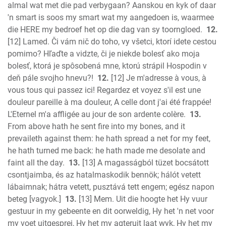
almal wat met die pad verbygaan? Aanskou en kyk of daar
'n smart is soos my smart wat my aangedoen is, waarmee
die HERE my bedroef het op die dag van sy toorngloed.
12.
[12] Lamed. Či vám nič do toho, vy všetci, ktorí idete cestou
pomimo? Hľaďte a vidzte, či je niekde bolesť ako moja
bolesť, ktorá je spôsobená mne, ktorú strápil Hospodin v
deň pále svojho hnevu?!
12.
[12] Je m'adresse à vous, à
vous tous qui passez ici! Regardez et voyez s'il est une
douleur pareille à ma douleur, A celle dont j'ai été frappée!
L'Eternel m'a affligée au jour de son ardente colère.
13.
From above hath he sent fire into my bones, and it
prevaileth against them: he hath spread a net for my feet,
he hath turned me back: he hath made me desolate and
faint all the day.
13.
[13] A magasságból tüzet bocsátott
csontjaimba, és az hatalmaskodik bennök; hálót vetett
lábaimnak; hátra vetett, pusztává tett engem; egész napon
beteg [vagyok.]
13.
[13] Mem. Uit die hoogte het Hy vuur
gestuur in my gebeente en dit oorweldig, Hy het 'n net voor
my voet uitgesprei, Hy het my agteruit laat wyk, Hy het my