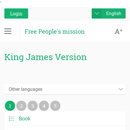
'
Login
English
A
+
Free People's mission
King James Version
Other languages
1
2
3
4
5
Book