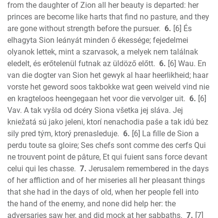
from the daughter of Zion all her beauty is departed: her
princes are become like harts that find no pasture, and they
are gone without strength before the pursuer.
6.
[6] És
elhagyta Sion leányát minden ő ékessége; fejedelmei
olyanok lettek, mint a szarvasok, a melyek nem találnak
eledelt, és erőtelenül futnak az üldöző előtt.
6.
[6] Wau. En
van die dogter van Sion het gewyk al haar heerlikheid; haar
vorste het geword soos takbokke wat geen weiveld vind nie
en kragteloos heengegaan het voor die vervolger uit.
6.
[6]
Vav. A tak vyšla od dcéry Siona všetka jej sláva. Jej
kniežatá sú jako jeleni, ktorí nenachodia paše a tak idú bez
sily pred tým, ktorý prenasleduje.
6.
[6] La fille de Sion a
perdu toute sa gloire; Ses chefs sont comme des cerfs Qui
ne trouvent point de pâture, Et qui fuient sans force devant
celui qui les chasse.
7.
Jerusalem remembered in the days
of her affliction and of her miseries all her pleasant things
that she had in the days of old, when her people fell into
the hand of the enemy, and none did help her: the
adversaries saw her, and did mock at her sabbaths.
7.
[7]