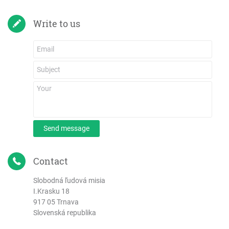
Write to us
Send message
Contact
Slobodná ľudová misia
I.Krasku 18
917 05 Trnava
Slovenská republika