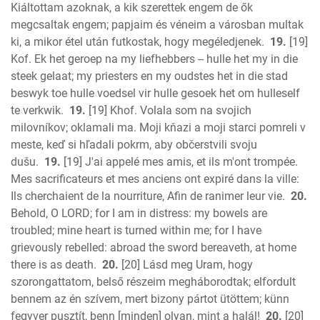
Kiáltottam azoknak, a kik szerettek engem de ők
megcsaltak engem; papjaim és véneim a városban multak
ki, a mikor étel után futkostak, hogy megéledjenek.
19.
[19]
Kof. Ek het geroep na my liefhebbers -- hulle het my in die
steek gelaat; my priesters en my oudstes het in die stad
beswyk toe hulle voedsel vir hulle gesoek het om hulleself
te verkwik.
19.
[19] Khof. Volala som na svojich
milovníkov; oklamali ma. Moji kňazi a moji starci pomreli v
meste, keď si hľadali pokrm, aby občerstvili svoju
dušu.
19.
[19] J'ai appelé mes amis, et ils m'ont trompée.
Mes sacrificateurs et mes anciens ont expiré dans la ville:
Ils cherchaient de la nourriture, Afin de ranimer leur vie.
20.
Behold, O LORD; for I am in distress: my bowels are
troubled; mine heart is turned within me; for I have
grievously rebelled: abroad the sword bereaveth, at home
there is as death.
20.
[20] Lásd meg Uram, hogy
szorongattatom, belső részeim megháborodtak; elfordult
bennem az én szívem, mert bizony pártot ütöttem; künn
fegyver pusztít, benn [minden] olyan, mint a halál!
20.
[20]