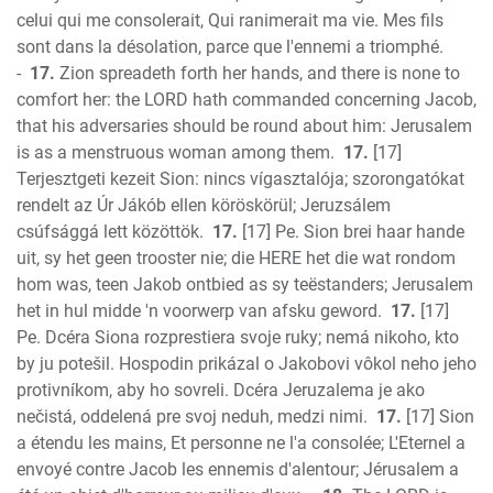
celui qui me consolerait, Qui ranimerait ma vie. Mes fils
sont dans la désolation, parce que l'ennemi a triomphé.
-
17.
Zion spreadeth forth her hands, and there is none to
comfort her: the LORD hath commanded concerning Jacob,
that his adversaries should be round about him: Jerusalem
is as a menstruous woman among them.
17.
[17]
Terjesztgeti kezeit Sion: nincs vígasztalója; szorongatókat
rendelt az Úr Jákób ellen köröskörül; Jeruzsálem
csúfsággá lett közöttök.
17.
[17] Pe. Sion brei haar hande
uit, sy het geen trooster nie; die HERE het die wat rondom
hom was, teen Jakob ontbied as sy teëstanders; Jerusalem
het in hul midde 'n voorwerp van afsku geword.
17.
[17]
Pe. Dcéra Siona rozprestiera svoje ruky; nemá nikoho, kto
by ju potešil. Hospodin prikázal o Jakobovi vôkol neho jeho
protivníkom, aby ho sovreli. Dcéra Jeruzalema je ako
nečistá, oddelená pre svoj neduh, medzi nimi.
17.
[17] Sion
a étendu les mains, Et personne ne l'a consolée; L'Eternel a
envoyé contre Jacob les ennemis d'alentour; Jérusalem a