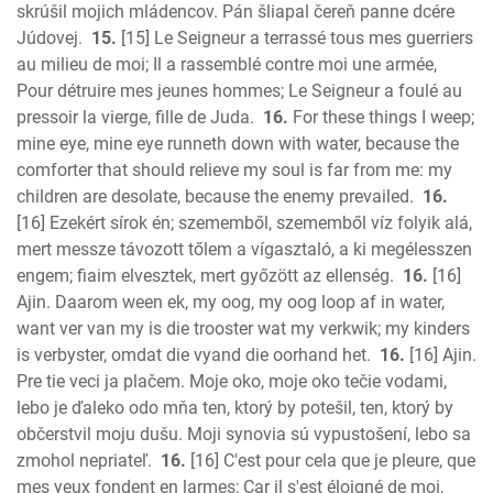
skrúšil mojich mládencov. Pán šliapal čereň panne dcére
Júdovej.
15.
[15] Le Seigneur a terrassé tous mes guerriers
au milieu de moi; Il a rassemblé contre moi une armée,
Pour détruire mes jeunes hommes; Le Seigneur a foulé au
pressoir la vierge, fille de Juda.
16.
For these things I weep;
mine eye, mine eye runneth down with water, because the
comforter that should relieve my soul is far from me: my
children are desolate, because the enemy prevailed.
16.
[16] Ezekért sírok én; szememből, szememből víz folyik alá,
mert messze távozott tőlem a vígasztaló, a ki megélesszen
engem; fiaim elvesztek, mert győzött az ellenség.
16.
[16]
Ajin. Daarom ween ek, my oog, my oog loop af in water,
want ver van my is die trooster wat my verkwik; my kinders
is verbyster, omdat die vyand die oorhand het.
16.
[16] Ajin.
Pre tie veci ja plačem. Moje oko, moje oko tečie vodami,
lebo je ďaleko odo mňa ten, ktorý by potešil, ten, ktorý by
občerstvil moju dušu. Moji synovia sú vypustošení, lebo sa
zmohol nepriateľ.
16.
[16] C'est pour cela que je pleure, que
mes yeux fondent en larmes; Car il s'est éloigné de moi,