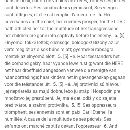
dans le deuil, car on ne va plus aux fêtes; Toutes ses portes
Jude
sont désertes, Ses sacrificateurs gémissent, Ses vierges
Revelation
sont affligées, et elle est remplie d'amertume.
5.
Her
adversaries are the chief, her enemies prosper; for the LORD
hath afflicted her for the multitude of her transgressions:
her children are gone into captivity before the enemy.
5.
[5]
Elnyomói főkké lettek; ellenségei boldogok! Bizony az Úr
verte meg őt az ő sok bűne miatt; gyermekei rabságra
mentek az elnyomó előtt.
5.
[5] He. Haar teëstanders het
die oorhand gekry, haar vyande lewe rustig; want die HERE
het haar droefheid aangedoen vanweë die menigte van
haar oortredinge; haar kinders het in gevangenskap gegaan
voor die teëstander uit.
5.
[5] Hé. Jej protivníci sú hlavou;
jej nepriatelia sa majú dobre, lebo ju strápil Hospodin pre
množstvo jej prestúpení. Jej malé deti odišly do zajatia
pred tvárou a zrakmi protivníka.
5.
[5] Ses oppresseurs
triomphent, ses ennemis sont en paix; Car l'Eternel l'a
humiliée, A cause de la multitude de ses péchés; Ses
enfants ont marché captifs devant l'oppresseur.
6.
And