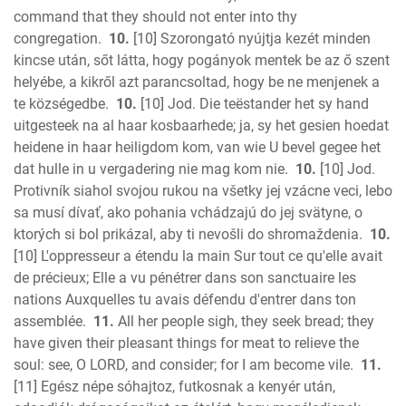
command that they should not enter into thy
congregation.
10.
[10] Szorongató nyújtja kezét minden
kincse után, sőt látta, hogy pogányok mentek be az ő szent
helyébe, a kikről azt parancsoltad, hogy be ne menjenek a
te községedbe.
10.
[10] Jod. Die teëstander het sy hand
uitgesteek na al haar kosbaarhede; ja, sy het gesien hoedat
heidene in haar heiligdom kom, van wie U bevel gegee het
dat hulle in u vergadering nie mag kom nie.
10.
[10] Jod.
Protivník siahol svojou rukou na všetky jej vzácne veci, lebo
sa musí dívať, ako pohania vchádzajú do jej svätyne, o
ktorých si bol prikázal, aby ti nevošli do shromaždenia.
10.
[10] L'oppresseur a étendu la main Sur tout ce qu'elle avait
de précieux; Elle a vu pénétrer dans son sanctuaire les
nations Auxquelles tu avais défendu d'entrer dans ton
assemblée.
11.
All her people sigh, they seek bread; they
have given their pleasant things for meat to relieve the
soul: see, O LORD, and consider; for I am become vile.
11.
[11] Egész népe sóhajtoz, futkosnak a kenyér után,