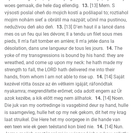
woes gemaak, die hele dag ellendig.
13.
[13] Mem. S
výsosti poslal oheň do mojich kostí a pošliapal to; roztiahol
mojim nohám sieť a obrátil ma nazpät; učinil ma pustinou,
neduživou deň ako deň.
13.
[13] D'en haut il a lancé dans
mes os un feu qui les dévore; Il a tendu un filet sous mes
pieds, Il m'a fait tomber en arrière; Il m'a jetée dans la
désolation, dans une langueur de tous les jours.
14.
The
yoke of my transgressions is bound by his hand: they are
wreathed, and come up upon my neck: he hath made my
strength to fall, the LORD hath delivered me into their
hands, from whom I am not able to rise up.
14.
[14] Saját
kezével rótta össze az én vétkeim igáját; ráfonódtak
nyakamra; megrendítette erőmet; oda adott engem az Úr
azok kezébe, a kik előtt meg nem állhatok.
14.
[14] Noen.
Die juk van my oortredinge is vasgebind deur sy hand, hulle
is saamgevleg, hulle het op my nek gekom, dit het my krag
laat struikel. Die Here het my oorgegee in die hande van
een teen wie ek geen teëstand kon bied nie.
14.
[14] Nun.