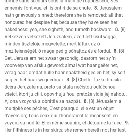
tombé sans secours sous la main de l'oppresseur; Ses
ennemis l'ont vue, et ils ont ri de sa chute.
8.
Jerusalem
hath grievously sinned; therefore she is removed: all that
honoured her despise her, because they have seen her
nakedness: yea, she sigheth, and turneth backward.
8.
[8]
Vétkezvén vétkezett Jeruzsálem, azért lett csúfsággá,
minden tisztelője megvetette, mert látták az ő
mezítelenségét, ő maga pedig sóhajtoz és elfordul.
8.
[8]
Get. Jerusalem het swaar gesondig, daarom het sy 'n
voorwerp van afsku geword; almal wat haar geëer het,
verag haar, omdat hulle haar naaktheid gesien het; sy self
sug en het haar weggedraai.
8.
[8] Cheth. Ťažko hrešila
dcéra Jeruzalema, preto sa stala nečistou odlúčenou;
všetci, ktorí ju ctili, opovrhujú ňou, pretože vidia jej nahotu.
Aj ona vzdychá a obrátila sa nazpät.
8.
[8] Jérusalem a
multiplié ses péchés, C'est pourquoi elle est un objet
d'aversion; Tous ceux qui l'honoraient la méprisent, en
voyant sa nudité; Elle-même soupire, et détourne la face.
9.
Her filthiness is in her skirts; she remembereth not her last