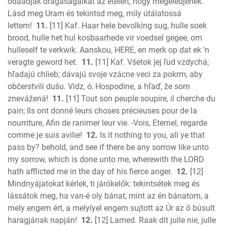
odaadják drágaságaikat az ételért, hogy megéledjenek.
Lásd meg Uram és tekintsd meg, mily útálatossá
lettem!
11.
[11] Kaf. Haar hele bevolking sug, hulle soek
brood, hulle het hul kosbaarhede vir voedsel gegee, om
hulleself te verkwik. Aanskou, HERE, en merk op dat ek 'n
veragte geword het.
11.
[11] Kaf. Všetok jej ľud vzdychá;
hľadajú chlieb; dávajú svoje vzácne veci za pokrm, aby
občerstvili dušu. Vidz, ó, Hospodine, a hľaď, že som
znevážená!
11.
[11] Tout son peuple soupire, il cherche du
pain; Ils ont donné leurs choses précieuses pour de la
nourriture, Afin de ranimer leur vie. -Vois, Eternel, regarde
comme je suis avilie!
12.
Is it nothing to you, all ye that
pass by? behold, and see if there be any sorrow like unto
my sorrow, which is done unto me, wherewith the LORD
hath afflicted me in the day of his fierce anger.
12.
[12]
Mindnyájatokat kérlek, ti járókelők: tekintsétek meg és
lássátok meg, ha van-é oly bánat, mint az én bánatom, a
mely engem ért, a melylyel engem sujtott az Úr az ő búsult
haragjának napján!
12.
[12] Lamed. Raak dit julle nie, julle