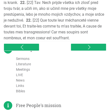
is krank.
22.
[22] Tav. Nech prijde všetka ich zlosť pred
tvoju tvár, a učiň im, ako si učinil mne pre všetky moje
prestúpenia, lebo je mnoho mojich vzdychov, a moje srdce
je neduživé.
22.
[22] Que toute leur méchanceté vienne
devant toi, Et traite-les comme tu m'as traitée, A cause de
toutes mes transgressions! Car mes soupirs sont
nombreux, et mon coeur est souffrant.
sitemap
Sermons
Literature
Meetings
LIVE
News
Links
Bibles
Free People's mission