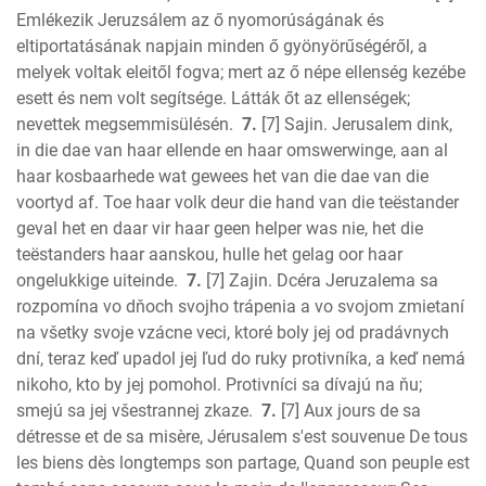
Emlékezik Jeruzsálem az ő nyomorúságának és
eltiportatásának napjain minden ő gyönyörűségéről, a
melyek voltak eleitől fogva; mert az ő népe ellenség kezébe
esett és nem volt segítsége. Látták őt az ellenségek;
nevettek megsemmisülésén.
7.
[7] Sajin. Jerusalem dink,
in die dae van haar ellende en haar omswerwinge, aan al
haar kosbaarhede wat gewees het van die dae van die
voortyd af. Toe haar volk deur die hand van die teëstander
geval het en daar vir haar geen helper was nie, het die
teëstanders haar aanskou, hulle het gelag oor haar
ongelukkige uiteinde.
7.
[7] Zajin. Dcéra Jeruzalema sa
rozpomína vo dňoch svojho trápenia a vo svojom zmietaní
na všetky svoje vzácne veci, ktoré boly jej od pradávnych
dní, teraz keď upadol jej ľud do ruky protivníka, a keď nemá
nikoho, kto by jej pomohol. Protivníci sa dívajú na ňu;
smejú sa jej všestrannej zkaze.
7.
[7] Aux jours de sa
détresse et de sa misère, Jérusalem s'est souvenue De tous
les biens dès longtemps son partage, Quand son peuple est