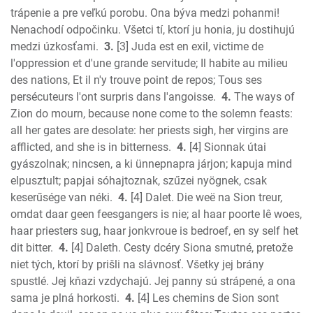
trápenie a pre veľkú porobu. Ona býva medzi pohanmi!
Ephesians
Nenachodí odpočinku. Všetci tí, ktorí ju honia, ju dostihujú
Phillipians
medzi úzkosťami.
3.
[3] Juda est en exil, victime de
Colossians
l'oppression et d'une grande servitude; Il habite au milieu
1 Thess.
des nations, Et il n'y trouve point de repos; Tous ses
2 Thess.
persécuteurs l'ont surpris dans l'angoisse.
4.
The ways of
1 Timothy
Zion do mourn, because none come to the solemn feasts:
2 Timothy
all her gates are desolate: her priests sigh, her virgins are
Titus
afflicted, and she is in bitterness.
4.
[4] Sionnak útai
gyászolnak; nincsen, a ki ünnepnapra járjon; kapuja mind
Philemon
elpusztult; papjai sóhajtoznak, szűzei nyögnek, csak
Hebrews
keserűsége van néki.
4.
[4] Dalet. Die weë na Sion treur,
James
omdat daar geen feesgangers is nie; al haar poorte lê woes,
1 Peter
haar priesters sug, haar jonkvroue is bedroef, en sy self het
2 Peter
dit bitter.
4.
[4] Daleth. Cesty dcéry Siona smutné, pretože
1 John
niet tých, ktorí by prišli na slávnosť. Všetky jej brány
2 John
spustlé. Jej kňazi vzdychajú. Jej panny sú strápené, a ona
3 John
sama je plná horkosti.
4.
[4] Les chemins de Sion sont