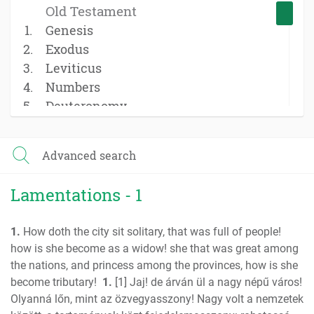
Old Testament
Genesis
Exodus
Leviticus
Numbers
Deuteronomy
Joshua
Judges
Advanced search
Ruth
1 Samuel
Lamentations - 1
2 Samuel
1 Kings
1.
How doth the city sit solitary, that was full of people!
2 Kings
how is she become as a widow! she that was great among
1 Chronicles
the nations, and princess among the provinces, how is she
2 Chronicles
become tributary!
1.
[1] Jaj! de árván ül a nagy népű város!
Ezra
Olyanná lőn, mint az özvegyasszony! Nagy volt a nemzetek