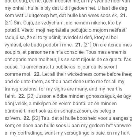
dat ek sug, ek het geen trooster nie; al my vyande hoor van
my onheil, hulle is bly dat U dit gedoen het. U laat die dag
kom wat U uitgeroep het, dat hulle kan wees soos ek,
21.
[21] Šin. Čujú, že vzdychám, ale nemám nikoho, kto by
potešil. Všetci moji nepriatelia počujúc o mojom nešťastí
radujú sa, že si to ty učinil; uviedol si deň, ktorý si bol
vyhlásil, ale budú podobní mne.
21.
[21] On a entendu mes
soupirs, et personne ne m'a consolée; Tous mes ennemis
ont appris mon malheur, Ils se sont réjouis de ce que tu l'as
causé; Tu amèneras, tu publieras le jour où ils seront
comme moi.
22.
Let all their wickedness come before thee;
and do unto them, as thou hast done unto me for all my
transgressions: for my sighs are many, and my heart is
faint.
22.
[22] Jusson elődbe minden gonoszságuk, és úgy
bánj velök, a miképen én velem bántál az én minden
bűnömért; mert sok az én sóhajtozásom, és beteg a
szívem.
22.
[22] Tau. dat al hulle boosheid voor u aangesig
kom; en doen aan hulle soos U aan my gedoen het vanweë
al my oortredinge, want my versugtinge is baie, en my hart