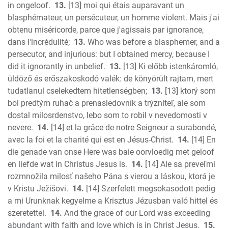
in ongeloof.
13.
[13] moi qui étais auparavant un
blasphémateur, un persécuteur, un homme violent. Mais j'ai
obtenu miséricorde, parce que j'agissais par ignorance,
dans l'incrédulité;
13.
Who was before a blasphemer, and a
persecutor, and injurious: but I obtained mercy, because I
did it ignorantly in unbelief.
13.
[13] Ki előbb istenkáromló,
üldöző és erőszakoskodó valék: de könyörült rajtam, mert
tudatlanul cselekedtem hitetlenségben;
13.
[13] ktorý som
bol predtým ruhač a prenasledovník a trýzniteľ, ale som
dostal milosrdenstvo, lebo som to robil v nevedomosti v
nevere.
14.
[14] et la grâce de notre Seigneur a surabondé,
avec la foi et la charité qui est en Jésus-Christ.
14.
[14] En
die genade van onse Here was baie oorvloedig met geloof
en liefde wat in Christus Jesus is.
14.
[14] Ale sa preveľmi
rozmnožila milosť našeho Pána s vierou a láskou, ktorá je
v Kristu Ježišovi.
14.
[14] Szerfelett megsokasodott pedig
a mi Urunknak kegyelme a Krisztus Jézusban való hittel és
szeretettel.
14.
And the grace of our Lord was exceeding
abundant with faith and love which is in Christ Jesus.
15.