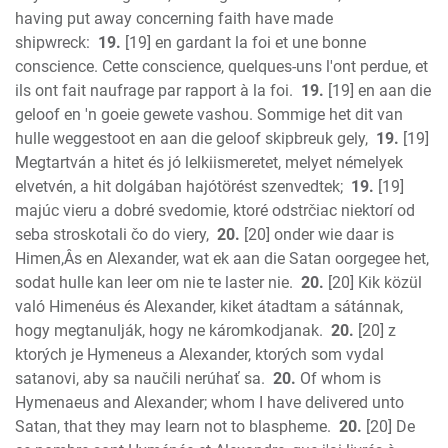
having put away concerning faith have made
shipwreck:
19.
[19] en gardant la foi et une bonne
conscience. Cette conscience, quelques-uns l'ont perdue, et
ils ont fait naufrage par rapport à la foi.
19.
[19] en aan die
geloof en 'n goeie gewete vashou. Sommige het dit van
hulle weggestoot en aan die geloof skipbreuk gely,
19.
[19]
Megtartván a hitet és jó lelkiismeretet, melyet némelyek
elvetvén, a hit dolgában hajótörést szenvedtek;
19.
[19]
majúc vieru a dobré svedomie, ktoré odstrčiac niektorí od
seba stroskotali čo do viery,
20.
[20] onder wie daar is
Himen,Âs en Alexander, wat ek aan die Satan oorgegee het,
sodat hulle kan leer om nie te laster nie.
20.
[20] Kik közül
való Himenéus és Alexander, kiket átadtam a sátánnak,
hogy megtanulják, hogy ne káromkodjanak.
20.
[20] z
ktorých je Hymeneus a Alexander, ktorých som vydal
satanovi, aby sa naučili nerúhať sa.
20.
Of whom is
Hymenaeus and Alexander; whom I have delivered unto
Satan, that they may learn not to blaspheme.
20.
[20] De