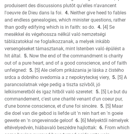
produisent des discussions plutôt qu'elles n'avancent
Ephesians
l'oeuvre de Dieu dans la foi.
4.
Neither give heed to fables
Phillipians
and endless genealogies, which minister questions, rather
Colossians
than godly edifying which is in faith: so do.
4.
[4] Se
1 Thess.
mesékkel és végehossza nélkül való nemzetségi
2 Thess.
táblázatokkal ne foglalkozzanak, a melyek inkább
1 Timothy
versengéseket támasztanak, mint Istenben való épülést a
2 Timothy
hit által.
5.
Now the end of the commandment is charity
Titus
out of a pure heart, and of a good conscience, and of faith
unfeigned:
5.
[5] Ale cieľom prikázania je láska z čistého
Philemon
srdca a dobrého svedomia a z nepokryteckej viery,
5.
[5] A
Hebrews
parancsolatnak vége pedig a tiszta szívből, jó
James
lelkiismeretből és igaz hitből való szeretet:
5.
[5] Le but du
1 Peter
commandement, c'est une charité venant d'un coeur pur,
2 Peter
d'une bonne conscience, et d'une foi sincère.
5.
[5] Maar
1 John
die doel van die gebod is liefde uit 'n rein hart en 'n goeie
2 John
gewete en 'n ongeveinsde geloof
6.
[6] Melyektől némelyek
3 John
eltévelyedvén, hiábavaló beszédre hajlottak:
6.
From which