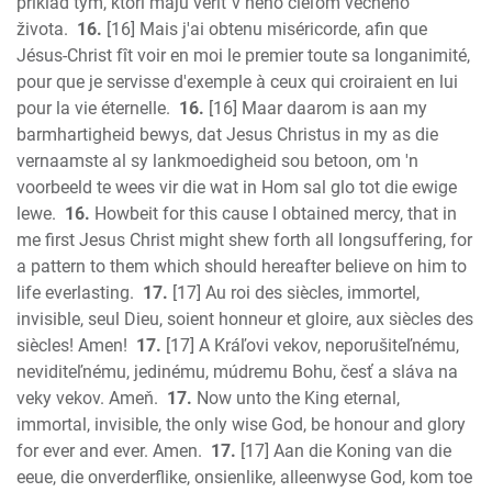
príklad tým, ktorí majú veriť v neho cieľom večného
života.
16.
[16] Mais j'ai obtenu miséricorde, afin que
Jésus-Christ fît voir en moi le premier toute sa longanimité,
pour que je servisse d'exemple à ceux qui croiraient en lui
pour la vie éternelle.
16.
[16] Maar daarom is aan my
barmhartigheid bewys, dat Jesus Christus in my as die
vernaamste al sy lankmoedigheid sou betoon, om 'n
voorbeeld te wees vir die wat in Hom sal glo tot die ewige
lewe.
16.
Howbeit for this cause I obtained mercy, that in
me first Jesus Christ might shew forth all longsuffering, for
a pattern to them which should hereafter believe on him to
life everlasting.
17.
[17] Au roi des siècles, immortel,
invisible, seul Dieu, soient honneur et gloire, aux siècles des
siècles! Amen!
17.
[17] A Kráľovi vekov, neporušiteľnému,
neviditeľnému, jedinému, múdremu Bohu, česť a sláva na
veky vekov. Ameň.
17.
Now unto the King eternal,
immortal, invisible, the only wise God, be honour and glory
for ever and ever. Amen.
17.
[17] Aan die Koning van die
eeue, die onverderflike, onsienlike, alleenwyse God, kom toe