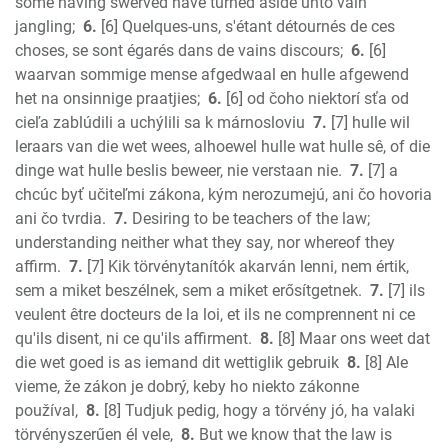
some having swerved have turned aside unto vain
Jude
jangling;
6.
[6] Quelques-uns, s'étant détournés de ces
Revelation
choses, se sont égarés dans de vains discours;
6.
[6]
waarvan sommige mense afgedwaal en hulle afgewend
het na onsinnige praatjies;
6.
[6] od čoho niektorí sťa od
cieľa zablúdili a uchýlili sa k márnosloviu
7.
[7] hulle wil
leraars van die wet wees, alhoewel hulle wat hulle sê, of die
dinge wat hulle beslis beweer, nie verstaan nie.
7.
[7] a
chcúc byť učiteľmi zákona, kým nerozumejú, ani čo hovoria
ani čo tvrdia.
7.
Desiring to be teachers of the law;
understanding neither what they say, nor whereof they
affirm.
7.
[7] Kik törvénytanítók akarván lenni, nem értik,
sem a miket beszélnek, sem a miket erősítgetnek.
7.
[7] ils
veulent être docteurs de la loi, et ils ne comprennent ni ce
qu'ils disent, ni ce qu'ils affirment.
8.
[8] Maar ons weet dat
die wet goed is as iemand dit wettiglik gebruik
8.
[8] Ale
vieme, že zákon je dobrý, keby ho niekto zákonne
používal,
8.
[8] Tudjuk pedig, hogy a törvény jó, ha valaki
törvényszerűen él vele,
8.
But we know that the law is