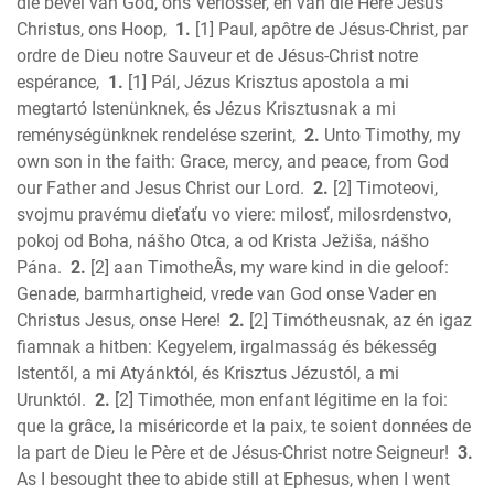
Nehemiah
die bevel van God, ons Verlosser, en van die Here Jesus
Esther
Christus, ons Hoop,
1.
[1] Paul, apôtre de Jésus-Christ, par
ordre de Dieu notre Sauveur et de Jésus-Christ notre
Job
espérance,
1.
[1] Pál, Jézus Krisztus apostola a mi
Psalms
megtartó Istenünknek, és Jézus Krisztusnak a mi
Proverbs
reménységünknek rendelése szerint,
2.
Unto Timothy, my
Ecclesiastes
own son in the faith: Grace, mercy, and peace, from God
S of Solomon
our Father and Jesus Christ our Lord.
2.
[2] Timoteovi,
Isaiah
svojmu pravému dieťaťu vo viere: milosť, milosrdenstvo,
Jeremiah
pokoj od Boha, nášho Otca, a od Krista Ježiša, nášho
Lamentations
Pána.
2.
[2] aan TimotheÂs, my ware kind in die geloof:
Genade, barmhartigheid, vrede van God onse Vader en
Ezekiel
Christus Jesus, onse Here!
2.
[2] Timótheusnak, az én igaz
Daniel
fiamnak a hitben: Kegyelem, irgalmasság és békesség
Hosea
Istentől, a mi Atyánktól, és Krisztus Jézustól, a mi
Joel
Urunktól.
2.
[2] Timothée, mon enfant légitime en la foi:
Amos
que la grâce, la miséricorde et la paix, te soient données de
Obadiah
la part de Dieu le Père et de Jésus-Christ notre Seigneur!
3.
Jonah
As I besought thee to abide still at Ephesus, when I went