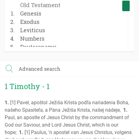
Old Testament
Genesis
Exodus
Leviticus
Numbers
Deuteronomy
Joshua
Judges
Advanced search
Ruth
1 Samuel
1 Timothy - 1
2 Samuel
1 Kings
1.
[1] Pavel, apoštol Ježiša Krista podľa nariadenia Boha,
2 Kings
našeho Spasiteľa, a Pána Ježiša Krista, našej nádeje,
1.
1 Chronicles
Paul, an apostle of Jesus Christ by the commandment of
2 Chronicles
God our Saviour, and Lord Jesus Christ, which is our
Ezra
hope;
1.
[1] Paulus, 'n apostel van Jesus Christus, volgens