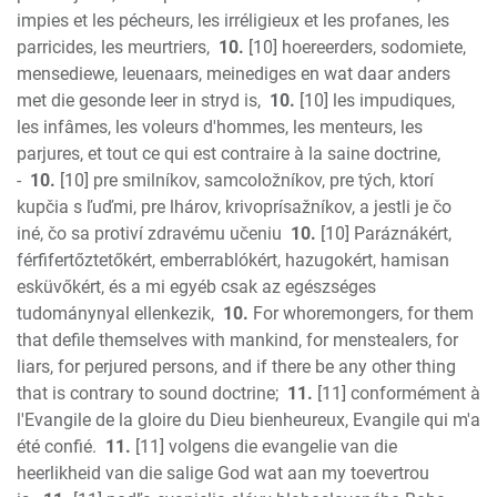
impies et les pécheurs, les irréligieux et les profanes, les
parricides, les meurtriers,
10.
[10] hoereerders, sodomiete,
mensediewe, leuenaars, meinediges en wat daar anders
met die gesonde leer in stryd is,
10.
[10] les impudiques,
les infâmes, les voleurs d'hommes, les menteurs, les
parjures, et tout ce qui est contraire à la saine doctrine,
-
10.
[10] pre smilníkov, samcoložníkov, pre tých, ktorí
kupčia s ľuďmi, pre lhárov, krivoprísažníkov, a jestli je čo
iné, čo sa protiví zdravému učeniu
10.
[10] Paráznákért,
férfifertőztetőkért, emberrablókért, hazugokért, hamisan
esküvőkért, és a mi egyéb csak az egészséges
tudománynyal ellenkezik,
10.
For whoremongers, for them
that defile themselves with mankind, for menstealers, for
liars, for perjured persons, and if there be any other thing
that is contrary to sound doctrine;
11.
[11] conformément à
l'Evangile de la gloire du Dieu bienheureux, Evangile qui m'a
été confié.
11.
[11] volgens die evangelie van die
heerlikheid van die salige God wat aan my toevertrou