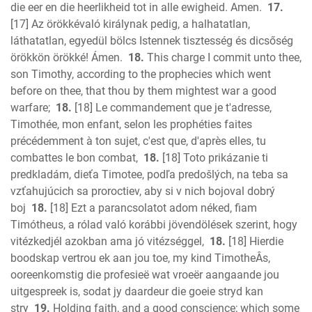
die eer en die heerlikheid tot in alle ewigheid. Amen.
17.
[17] Az örökkévaló királynak pedig, a halhatatlan,
láthatatlan, egyedül bölcs Istennek tisztesség és dicsőség
örökkön örökké! Ámen.
18.
This charge I commit unto thee,
son Timothy, according to the prophecies which went
before on thee, that thou by them mightest war a good
warfare;
18.
[18] Le commandement que je t'adresse,
Timothée, mon enfant, selon les prophéties faites
précédemment à ton sujet, c'est que, d'après elles, tu
combattes le bon combat,
18.
[18] Toto prikázanie ti
predkladám, dieťa Timotee, podľa predošlých, na teba sa
vzťahujúcich sa proroctiev, aby si v nich bojoval dobrý
boj
18.
[18] Ezt a parancsolatot adom néked, fiam
Timótheus, a rólad való korábbi jövendölések szerint, hogy
vitézkedjél azokban ama jó vitézséggel,
18.
[18] Hierdie
boodskap vertrou ek aan jou toe, my kind TimotheÂs,
ooreenkomstig die profesieë wat vroeër aangaande jou
uitgespreek is, sodat jy daardeur die goeie stryd kan
stry
19.
Holding faith, and a good conscience; which some