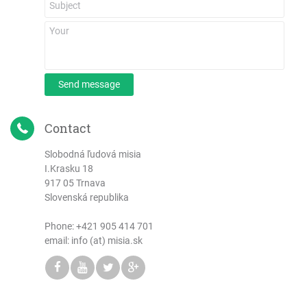
Send message
Contact
Slobodná ľudová misia
I.Krasku 18
917 05 Trnava
Slovenská republika
Phone:
+421 905 414 701
email: info (at) misia.sk