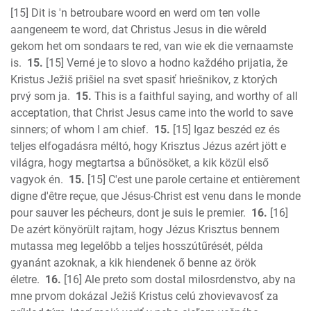
[15] Dit is 'n betroubare woord en werd om ten volle
aangeneem te word, dat Christus Jesus in die wêreld
gekom het om sondaars te red, van wie ek die vernaamste
is.
15.
[15] Verné je to slovo a hodno každého prijatia, že
Kristus Ježiš prišiel na svet spasiť hriešnikov, z ktorých
prvý som ja.
15.
This is a faithful saying, and worthy of all
acceptation, that Christ Jesus came into the world to save
sinners; of whom I am chief.
15.
[15] Igaz beszéd ez és
teljes elfogadásra méltó, hogy Krisztus Jézus azért jött e
világra, hogy megtartsa a bűnösöket, a kik közül első
vagyok én.
15.
[15] C'est une parole certaine et entièrement
digne d'être reçue, que Jésus-Christ est venu dans le monde
pour sauver les pécheurs, dont je suis le premier.
16.
[16]
De azért könyörült rajtam, hogy Jézus Krisztus bennem
mutassa meg legelőbb a teljes hosszútűrését, példa
gyanánt azoknak, a kik hiendenek ő benne az örök
életre.
16.
[16] Ale preto som dostal milosrdenstvo, aby na
mne prvom dokázal Ježiš Kristus celú zhovievavosť za