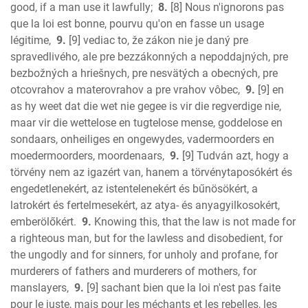
good, if a man use it lawfully;
8.
[8] Nous n'ignorons pas
que la loi est bonne, pourvu qu'on en fasse un usage
légitime,
9.
[9] vediac to, že zákon nie je daný pre
spravedlivého, ale pre bezzákonných a nepoddajných, pre
bezbožných a hriešnych, pre nesvätých a obecných, pre
otcovrahov a materovrahov a pre vrahov vôbec,
9.
[9] en
as hy weet dat die wet nie gegee is vir die regverdige nie,
maar vir die wettelose en tugtelose mense, goddelose en
sondaars, onheiliges en ongewydes, vadermoorders en
moedermoorders, moordenaars,
9.
[9] Tudván azt, hogy a
törvény nem az igazért van, hanem a törvénytaposókért és
engedetlenekért, az istentelenekért és bűnösökért, a
latrokért és fertelmesekért, az atya- és anyagyilkosokért,
emberölőkért.
9.
Knowing this, that the law is not made for
a righteous man, but for the lawless and disobedient, for
the ungodly and for sinners, for unholy and profane, for
murderers of fathers and murderers of mothers, for
manslayers,
9.
[9] sachant bien que la loi n'est pas faite
pour le juste, mais pour les méchants et les rebelles, les