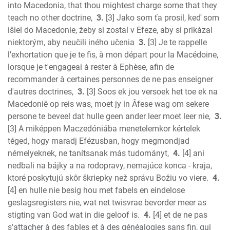
Micah
into Macedonia, that thou mightest charge some that they
teach no other doctrine,
3.
[3] Jako som ťa prosil, keď som
Nahum
išiel do Macedonie, žeby si zostal v Efeze, aby si prikázal
Habakkuk
niektorým, aby neučili iného učenia
3.
[3] Je te rappelle
Zephaniah
l'exhortation que je te fis, à mon départ pour la Macédoine,
Haggai
lorsque je t'engageai à rester à Ephèse, afin de
Zechariah
recommander à certaines personnes de ne pas enseigner
New Testament
d'autres doctrines,
3.
[3] Soos ek jou versoek het toe ek na
Malachi
Macedonië op reis was, moet jy in Âfese wag om sekere
Matthew
persone te beveel dat hulle geen ander leer moet leer nie,
3.
[3] A miképpen Maczedóniába menetelemkor kértelek
Mark
téged, hogy maradj Efézusban, hogy megmondjad
Luke
némelyeknek, ne tanítsanak más tudományt,
4.
[4] ani
John
nedbali na bájky a na rodopravy, nemajúce konca - kraja,
Acts
ktoré poskytujú skôr škriepky než správu Božiu vo viere.
4.
Romans
[4] en hulle nie besig hou met fabels en eindelose
1 Corinthians
geslagsregisters nie, wat net twisvrae bevorder meer as
2 Corinthians
stigting van God wat in die geloof is.
4.
[4] et de ne pas
Galatians
s'attacher à des fables et à des généalogies sans fin, qui