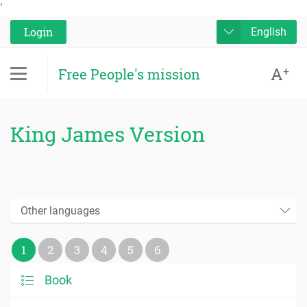
'
Login
English
A
+
Free People's mission
King James Version
Other languages
1
2
3
4
5
6
Book