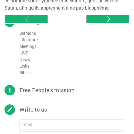
ce nombre sont Hyménée et Alexandre, que j'ai livrés à
Satan, afin qu'ils apprennent à ne pas blasphémer.
sitemap
Sermons
Literature
Meetings
LIVE
News
Links
Bibles
Free People's mission
Write to us