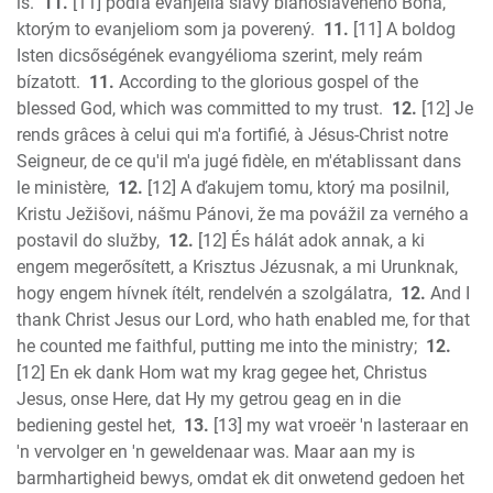
is.
11.
[11] podľa evanjelia slávy blahoslaveného Boha,
ktorým to evanjeliom som ja poverený.
11.
[11] A boldog
Isten dicsőségének evangyélioma szerint, mely reám
bízatott.
11.
According to the glorious gospel of the
blessed God, which was committed to my trust.
12.
[12] Je
rends grâces à celui qui m'a fortifié, à Jésus-Christ notre
Seigneur, de ce qu'il m'a jugé fidèle, en m'établissant dans
le ministère,
12.
[12] A ďakujem tomu, ktorý ma posilnil,
Kristu Ježišovi, nášmu Pánovi, že ma povážil za verného a
postavil do služby,
12.
[12] És hálát adok annak, a ki
engem megerősített, a Krisztus Jézusnak, a mi Urunknak,
hogy engem hívnek ítélt, rendelvén a szolgálatra,
12.
And I
thank Christ Jesus our Lord, who hath enabled me, for that
he counted me faithful, putting me into the ministry;
12.
[12] En ek dank Hom wat my krag gegee het, Christus
Jesus, onse Here, dat Hy my getrou geag en in die
bediening gestel het,
13.
[13] my wat vroeër 'n lasteraar en
'n vervolger en 'n geweldenaar was. Maar aan my is
barmhartigheid bewys, omdat ek dit onwetend gedoen het