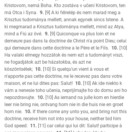
Kristovom, nemá Boha. Kto zostáva v učení Kristovom, ten
má Otca i Syna.
9.
[9] A ki félrelép és nem marad meg a
Krisztus tudománya mellett, annak egynek sincs Istene. A
ki megmarad a Krisztus tudománya mellett, mind az Atya,
mind a Fiú az övé.
9.
[9] Quiconque va plus loin et ne
demeure pas dans la doctrine de Christ n'a point Dieu; celui
qui demeure dans cette doctrine a le Père et le Fils.
10.
[10]
Ha valaki elmegy hozzátok és nem ezt a tudományt viszi,
ne fogadjátok azt be házatokba, és azt ne
köszöntsétek;
10.
[10] Si quelqu'un vient à vous et
n'apporte pas cette doctrine, ne le recevez pas dans votre
maison, et ne lui dites pas: Salut!
10.
[10] Ak ide niekto k
vám a nenesie toho učenia, neprijímajte ho do domu ani ho
nepozdravujte.
10.
[10] As iemand na julle kom en hierdie
leer nie bring nie, ontvang hom nie in die huis nie en groet
hom nie.
10.
If there come any unto you, and bring not this
doctrine, receive him not into your house, neither bid him
God speed:
11.
[11] car celui qui lui dit: Salut! participe à