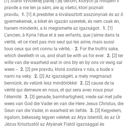
Nehemiah
[1] Starší vyvolenej panej i jej deťom, ktorých ja milujem v
Esther
pravde a nie len ja sám, ale aj všetci, ktorí poznali
pravdu,
1.
[1] A presbiter a kiválasztott asszonynak és az ő
Job
gyermekeinek, a kiket én igazán szeretek, és nem csak én,
Psalms
hanem mindenki, a ki megismerte az igazságot.
1.
[1]
Proverbs
L'ancien, à Kyria l'élue et à ses enfants, que j'aime dans la
Ecclesiastes
vérité, -et ce n'est pas moi seul qui les aime, mais aussi
S of Solomon
tous ceux qui ont connu la vérité, -
2.
For the truth's sake,
Isaiah
which dwelleth in us, and shall be with us for ever.
2.
[2] ter
Jeremiah
wille van die waarheid wat in ons bly en by ons vir ewig sal
Lamentations
wees --
2.
[2] pre pravdu, ktorá zostáva v nás, a bude s
nami na veky.
2.
[2] Az igazságért, a mely megmarad
Ezekiel
bennünk, és velünk lesz mindörökké:
2.
[2] cause de la
Daniel
vérité qui demeure en nous, et qui sera avec nous pour
Hosea
l'éternité:
3.
[3] genade, barmhartigheid, vrede sal met julle
Joel
wees van God die Vader en van die Here Jesus Christus, die
Amos
Seun van die Vader, in waarheid en liefde.
3.
[3] Kegyelem,
Obadiah
irgalom, békesség legyen veletek az Atya Istentől, és az Úr
Jonah
Jézus Krisztustól az Atyának Fiától igazsággal és