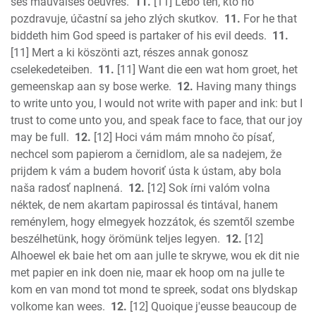
ses mauvaises oeuvres.
11.
[11] Lebo ten, kto ho
pozdravuje, účastní sa jeho zlých skutkov.
11.
For he that
biddeth him God speed is partaker of his evil deeds.
11.
[11] Mert a ki köszönti azt, részes annak gonosz
cselekedeteiben.
11.
[11] Want die een wat hom groet, het
gemeenskap aan sy bose werke.
12.
Having many things
to write unto you, I would not write with paper and ink: but I
trust to come unto you, and speak face to face, that our joy
may be full.
12.
[12] Hoci vám mám mnoho čo písať,
nechcel som papierom a černidlom, ale sa nadejem, že
prijdem k vám a budem hovoriť ústa k ústam, aby bola
naša radosť naplnená.
12.
[12] Sok írni valóm volna
néktek, de nem akartam papirossal és tintával, hanem
reménylem, hogy elmegyek hozzátok, és szemtől szembe
beszélhetünk, hogy örömünk teljes legyen.
12.
[12]
Alhoewel ek baie het om aan julle te skrywe, wou ek dit nie
met papier en ink doen nie, maar ek hoop om na julle te
kom en van mond tot mond te spreek, sodat ons blydskap
volkome kan wees.
12.
[12] Quoique j'eusse beaucoup de