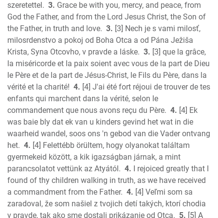
Micah
szeretettel.
3.
Grace be with you, mercy, and peace, from
God the Father, and from the Lord Jesus Christ, the Son of
Nahum
the Father, in truth and love.
3.
[3] Nech je s vami milosť,
Habakkuk
milosrdenstvo a pokoj od Boha Otca a od Pána Ježiša
Zephaniah
Krista, Syna Otcovho, v pravde a láske.
3.
[3] que la grâce,
Haggai
la miséricorde et la paix soient avec vous de la part de Dieu
Zechariah
le Père et de la part de Jésus-Christ, le Fils du Père, dans la
New Testament
vérité et la charité!
4.
[4] J'ai été fort réjoui de trouver de tes
Malachi
enfants qui marchent dans la vérité, selon le
Matthew
commandement que nous avons reçu du Père.
4.
[4] Ek
was baie bly dat ek van u kinders gevind het wat in die
Mark
waarheid wandel, soos ons 'n gebod van die Vader ontvang
Luke
het.
4.
[4] Felettébb örültem, hogy olyanokat találtam
John
gyermekeid között, a kik igazságban járnak, a mint
Acts
parancsolatot vettünk az Atyától.
4.
I rejoiced greatly that I
Romans
found of thy children walking in truth, as we have received
1 Corinthians
a commandment from the Father.
4.
[4] Veľmi som sa
2 Corinthians
zaradoval, že som našiel z tvojich detí takých, ktorí chodia
Galatians
v pravde, tak ako sme dostali prikázanie od Otca.
5.
[5] A