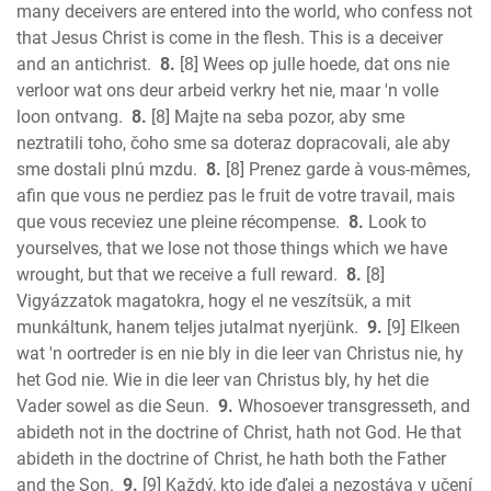
many deceivers are entered into the world, who confess not
that Jesus Christ is come in the flesh. This is a deceiver
and an antichrist.
8.
[8] Wees op julle hoede, dat ons nie
verloor wat ons deur arbeid verkry het nie, maar 'n volle
loon ontvang.
8.
[8] Majte na seba pozor, aby sme
neztratili toho, čoho sme sa doteraz dopracovali, ale aby
sme dostali plnú mzdu.
8.
[8] Prenez garde à vous-mêmes,
afin que vous ne perdiez pas le fruit de votre travail, mais
que vous receviez une pleine récompense.
8.
Look to
yourselves, that we lose not those things which we have
wrought, but that we receive a full reward.
8.
[8]
Vigyázzatok magatokra, hogy el ne veszítsük, a mit
munkáltunk, hanem teljes jutalmat nyerjünk.
9.
[9] Elkeen
wat 'n oortreder is en nie bly in die leer van Christus nie, hy
het God nie. Wie in die leer van Christus bly, hy het die
Vader sowel as die Seun.
9.
Whosoever transgresseth, and
abideth not in the doctrine of Christ, hath not God. He that
abideth in the doctrine of Christ, he hath both the Father
and the Son.
9.
[9] Každý, kto ide ďalej a nezostáva v učení