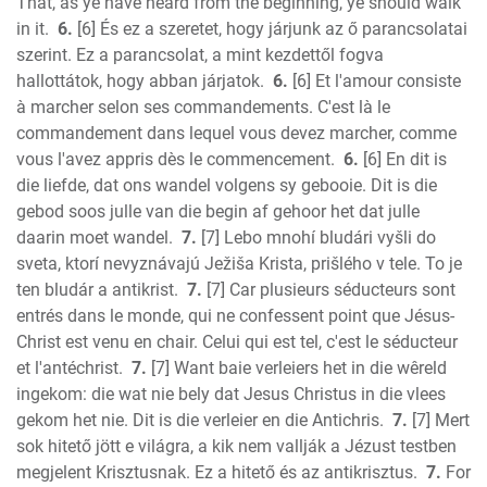
That, as ye have heard from the beginning, ye should walk
Jude
in it.
6.
[6] És ez a szeretet, hogy járjunk az ő parancsolatai
Revelation
szerint. Ez a parancsolat, a mint kezdettől fogva
hallottátok, hogy abban járjatok.
6.
[6] Et l'amour consiste
à marcher selon ses commandements. C'est là le
commandement dans lequel vous devez marcher, comme
vous l'avez appris dès le commencement.
6.
[6] En dit is
die liefde, dat ons wandel volgens sy gebooie. Dit is die
gebod soos julle van die begin af gehoor het dat julle
daarin moet wandel.
7.
[7] Lebo mnohí bludári vyšli do
sveta, ktorí nevyznávajú Ježiša Krista, prišlého v tele. To je
ten bludár a antikrist.
7.
[7] Car plusieurs séducteurs sont
entrés dans le monde, qui ne confessent point que Jésus-
Christ est venu en chair. Celui qui est tel, c'est le séducteur
et l'antéchrist.
7.
[7] Want baie verleiers het in die wêreld
ingekom: die wat nie bely dat Jesus Christus in die vlees
gekom het nie. Dit is die verleier en die Antichris.
7.
[7] Mert
sok hitető jött e világra, a kik nem vallják a Jézust testben
megjelent Krisztusnak. Ez a hitető és az antikrisztus.
7.
For