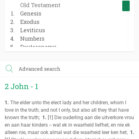
Old Testament
Genesis
Exodus
Leviticus
Numbers
Deuteronomy
Joshua
Judges
Advanced search
Ruth
1 Samuel
2 John - 1
2 Samuel
1 Kings
1.
The elder unto the elect lady and her children, whom I
2 Kings
love in the truth; and not I only, but also all they that have
1 Chronicles
known the truth;
1.
[1] Die ouderling aan die uitverkore vrou
2 Chronicles
en aan haar kinders -- wat ek in waarheid liefhet, en nie ek
Ezra
alleen nie, maar ook almal wat die waarheid leer ken het;
1.