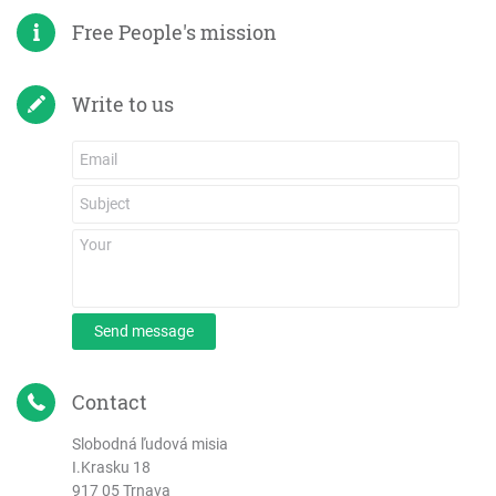
Free People's mission
Write to us
Send message
Contact
Slobodná ľudová misia
I.Krasku 18
917 05 Trnava