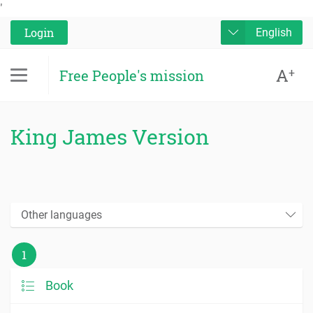
'
Login
English
A
+
Free People's mission
King James Version
Other languages
1
Book