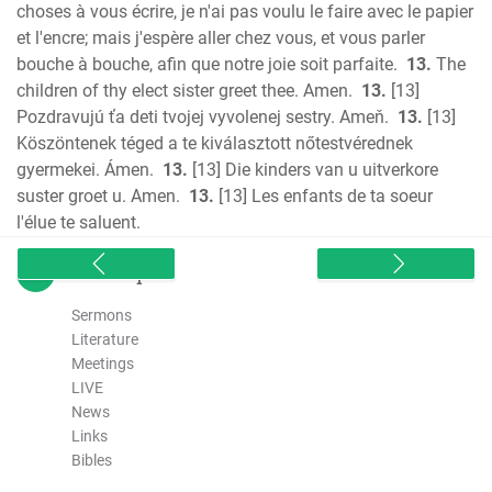
choses à vous écrire, je n'ai pas voulu le faire avec le papier
et l'encre; mais j'espère aller chez vous, et vous parler
bouche à bouche, afin que notre joie soit parfaite.
13.
The
children of thy elect sister greet thee. Amen.
13.
[13]
Pozdravujú ťa deti tvojej vyvolenej sestry. Ameň.
13.
[13]
Köszöntenek téged a te kiválasztott nőtestvérednek
gyermekei. Ámen.
13.
[13] Die kinders van u uitverkore
suster groet u. Amen.
13.
[13] Les enfants de ta soeur
l'élue te saluent.
sitemap
Sermons
Literature
Meetings
LIVE
News
Links
Bibles