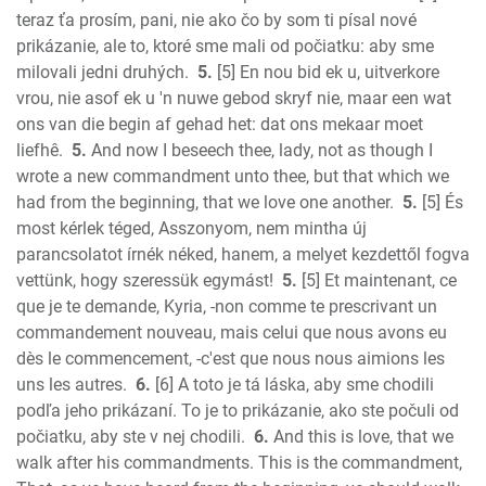
teraz ťa prosím, pani, nie ako čo by som ti písal nové
Ephesians
prikázanie, ale to, ktoré sme mali od počiatku: aby sme
Phillipians
milovali jedni druhých.
5.
[5] En nou bid ek u, uitverkore
Colossians
vrou, nie asof ek u 'n nuwe gebod skryf nie, maar een wat
1 Thess.
ons van die begin af gehad het: dat ons mekaar moet
2 Thess.
liefhê.
5.
And now I beseech thee, lady, not as though I
1 Timothy
wrote a new commandment unto thee, but that which we
2 Timothy
had from the beginning, that we love one another.
5.
[5] És
Titus
most kérlek téged, Asszonyom, nem mintha új
parancsolatot írnék néked, hanem, a melyet kezdettől fogva
Philemon
vettünk, hogy szeressük egymást!
5.
[5] Et maintenant, ce
Hebrews
que je te demande, Kyria, -non comme te prescrivant un
James
commandement nouveau, mais celui que nous avons eu
1 Peter
dès le commencement, -c'est que nous nous aimions les
2 Peter
uns les autres.
6.
[6] A toto je tá láska, aby sme chodili
1 John
podľa jeho prikázaní. To je to prikázanie, ako ste počuli od
2 John
počiatku, aby ste v nej chodili.
6.
And this is love, that we
3 John
walk after his commandments. This is the commandment,