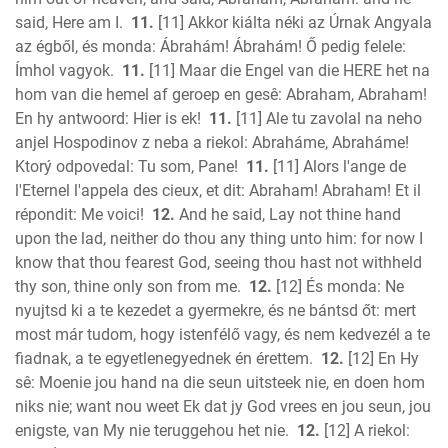
said, Here am I.
11.
[11] Akkor kiálta néki az Úrnak Angyala
az égből, és monda: Ábrahám! Ábrahám! Ő pedig felele:
Ímhol vagyok.
11.
[11] Maar die Engel van die HERE het na
hom van die hemel af geroep en gesê: Abraham, Abraham!
En hy antwoord: Hier is ek!
11.
[11] Ale tu zavolal na neho
anjel Hospodinov z neba a riekol: Abraháme, Abraháme!
Ktorý odpovedal: Tu som, Pane!
11.
[11] Alors l'ange de
l'Eternel l'appela des cieux, et dit: Abraham! Abraham! Et il
répondit: Me voici!
12.
And he said, Lay not thine hand
upon the lad, neither do thou any thing unto him: for now I
know that thou fearest God, seeing thou hast not withheld
thy son, thine only son from me.
12.
[12] És monda: Ne
nyujtsd ki a te kezedet a gyermekre, és ne bántsd őt: mert
most már tudom, hogy istenfélő vagy, és nem kedvezél a te
fiadnak, a te egyetlenegyednek én érettem.
12.
[12] En Hy
sê: Moenie jou hand na die seun uitsteek nie, en doen hom
niks nie; want nou weet Ek dat jy God vrees en jou seun, jou
enigste, van My nie teruggehou het nie.
12.
[12] A riekol: