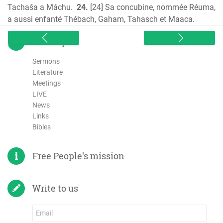
Tachaša a Máchu.
24.
[24] Sa concubine, nommée Réuma,
a aussi enfanté Thébach, Gaham, Tahasch et Maaca.
sitemap
Sermons
Literature
Meetings
LIVE
News
Links
Bibles
Free People's mission
Write to us