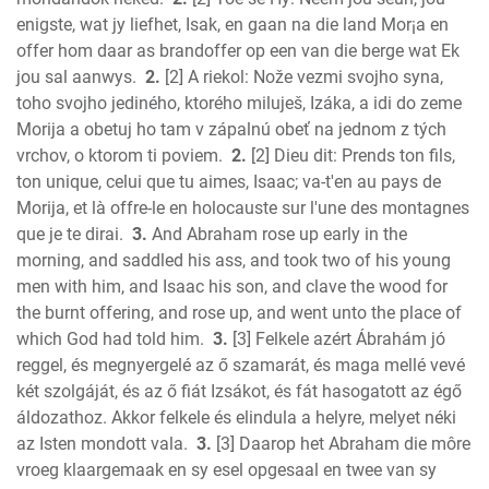
Daniel
enigste, wat jy liefhet, Isak, en gaan na die land Mor¡a en
Hosea
offer hom daar as brandoffer op een van die berge wat Ek
Joel
jou sal aanwys.
2.
[2] A riekol: Nože vezmi svojho syna,
Amos
toho svojho jediného, ktorého miluješ, Izáka, a idi do zeme
Obadiah
Morija a obetuj ho tam v zápalnú obeť na jednom z tých
Jonah
vrchov, o ktorom ti poviem.
2.
[2] Dieu dit: Prends ton fils,
Micah
ton unique, celui que tu aimes, Isaac; va-t'en au pays de
Morija, et là offre-le en holocauste sur l'une des montagnes
Nahum
que je te dirai.
3.
And Abraham rose up early in the
Habakkuk
morning, and saddled his ass, and took two of his young
Zephaniah
men with him, and Isaac his son, and clave the wood for
Haggai
the burnt offering, and rose up, and went unto the place of
Zechariah
which God had told him.
3.
[3] Felkele azért Ábrahám jó
New Testament
reggel, és megnyergelé az ő szamarát, és maga mellé vevé
Malachi
két szolgáját, és az ő fiát Izsákot, és fát hasogatott az égő
Matthew
áldozathoz. Akkor felkele és elindula a helyre, melyet néki
az Isten mondott vala.
3.
[3] Daarop het Abraham die môre
Mark
vroeg klaargemaak en sy esel opgesaal en twee van sy
Luke