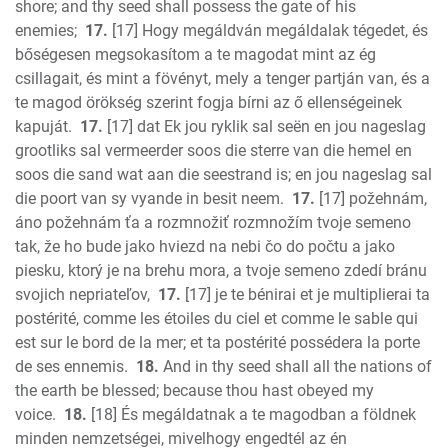
shore; and thy seed shall possess the gate of his
enemies;
17.
[17] Hogy megáldván megáldalak tégedet, és
bőségesen megsokasítom a te magodat mint az ég
csillagait, és mint a fövényt, mely a tenger partján van, és a
te magod örökség szerint fogja bírni az ő ellenségeinek
kapuját.
17.
[17] dat Ek jou ryklik sal seën en jou nageslag
grootliks sal vermeerder soos die sterre van die hemel en
soos die sand wat aan die seestrand is; en jou nageslag sal
die poort van sy vyande in besit neem.
17.
[17] požehnám,
áno požehnám ťa a rozmnožiť rozmnožím tvoje semeno
tak, že ho bude jako hviezd na nebi čo do počtu a jako
piesku, ktorý je na brehu mora, a tvoje semeno zdedí bránu
svojich nepriateľov,
17.
[17] je te bénirai et je multiplierai ta
postérité, comme les étoiles du ciel et comme le sable qui
est sur le bord de la mer; et ta postérité possédera la porte
de ses ennemis.
18.
And in thy seed shall all the nations of
the earth be blessed; because thou hast obeyed my
voice.
18.
[18] És megáldatnak a te magodban a földnek
minden nemzetségei, mivelhogy engedtél az én