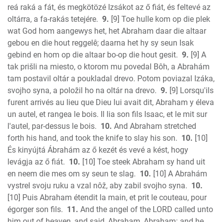
reá raká a fát, és megkötözé Izsákot az ő fiát, és feltevé az
oltárra, a fa-rakás tetejére.
9.
[9] Toe hulle kom op die plek
wat God hom aangewys het, het Abraham daar die altaar
gebou en die hout reggelê; daarna het hy sy seun Isak
gebind en hom op die altaar bo-op die hout gesit.
9.
[9] A
tak prišli na miesto, o ktorom mu povedal Bôh, a Abrahám
tam postavil oltár a poukladal drevo. Potom poviazal Izáka,
svojho syna, a položil ho na oltár na drevo.
9.
[9] Lorsqu'ils
furent arrivés au lieu que Dieu lui avait dit, Abraham y éleva
un autel, et rangea le bois. Il lia son fils Isaac, et le mit sur
l'autel, par-dessus le bois.
10.
And Abraham stretched
forth his hand, and took the knife to slay his son.
10.
[10]
És kinyújtá Ábrahám az ő kezét és vevé a kést, hogy
levágja az ő fiát.
10.
[10] Toe steek Abraham sy hand uit
en neem die mes om sy seun te slag.
10.
[10] A Abrahám
vystrel svoju ruku a vzal nôž, aby zabil svojho syna.
10.
[10] Puis Abraham étendit la main, et prit le couteau, pour
égorger son fils.
11.
And the angel of the LORD called unto
him out of heaven, and said, Abraham, Abraham: and he