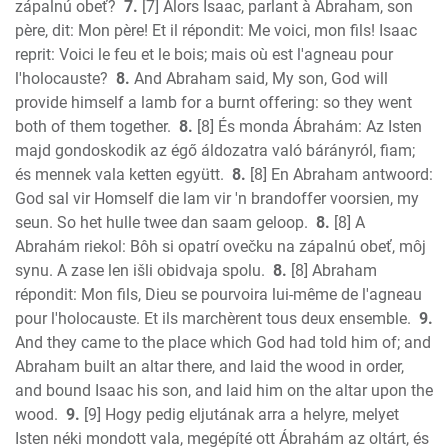
zápalnú obeť?
7.
[7] Alors Isaac, parlant à Abraham, son
père, dit: Mon père! Et il répondit: Me voici, mon fils! Isaac
reprit: Voici le feu et le bois; mais où est l'agneau pour
l'holocauste?
8.
And Abraham said, My son, God will
provide himself a lamb for a burnt offering: so they went
both of them together.
8.
[8] És monda Ábrahám: Az Isten
majd gondoskodik az égő áldozatra való bárányról, fiam;
és mennek vala ketten együtt.
8.
[8] En Abraham antwoord:
God sal vir Homself die lam vir 'n brandoffer voorsien, my
seun. So het hulle twee dan saam geloop.
8.
[8] A
Abrahám riekol: Bôh si opatrí ovečku na zápalnú obeť, môj
synu. A zase len išli obidvaja spolu.
8.
[8] Abraham
répondit: Mon fils, Dieu se pourvoira lui-même de l'agneau
pour l'holocauste. Et ils marchèrent tous deux ensemble.
9.
And they came to the place which God had told him of; and
Abraham built an altar there, and laid the wood in order,
and bound Isaac his son, and laid him on the altar upon the
wood.
9.
[9] Hogy pedig eljutának arra a helyre, melyet
Isten néki mondott vala, megépíté ott Ábrahám az oltárt, és