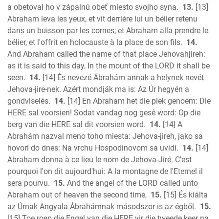
a obetoval ho v zápalnú obeť miesto svojho syna.
13.
[13]
Abraham leva les yeux, et vit derrière lui un bélier retenu
dans un buisson par les cornes; et Abraham alla prendre le
bélier, et l'offrit en holocauste à la place de son fils.
14.
And Abraham called the name of that place Jehovahjireh:
as it is said to this day, In the mount of the LORD it shall be
seen.
14.
[14] És nevezé Ábrahám annak a helynek nevét
Jehova-jire-nek. Azért mondják ma is: Az Úr hegyén a
gondviselés.
14.
[14] En Abraham het die plek genoem: Die
HERE sal voorsien! Sodat vandag nog gesê word: Op die
berg van die HERE sal dit voorsien word.
14.
[14] A
Abrahám nazval meno toho miesta: Jehova-jireh, jako sa
hovorí do dnes: Na vrchu Hospodinovom sa uvidí.
14.
[14]
Abraham donna à ce lieu le nom de Jehova-Jiré. C'est
pourquoi l'on dit aujourd'hui: A la montagne de l'Eternel il
sera pourvu.
15.
And the angel of the LORD called unto
Abraham out of heaven the second time,
15.
[15] És kiálta
az Úrnak Angyala Ábrahámnak másodszor is az égből.
15.
[15] Toe roep die Engel van die HERE vir die tweede keer na