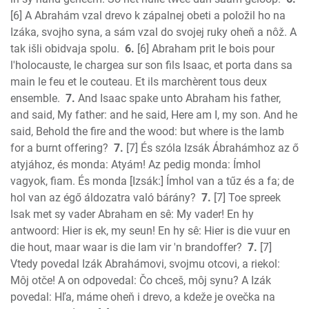
[6] A Abrahám vzal drevo k zápalnej obeti a položil ho na
Izáka, svojho syna, a sám vzal do svojej ruky oheň a nôž. A
tak išli obidvaja spolu.
6.
[6] Abraham prit le bois pour
l'holocauste, le chargea sur son fils Isaac, et porta dans sa
main le feu et le couteau. Et ils marchèrent tous deux
ensemble.
7.
And Isaac spake unto Abraham his father,
and said, My father: and he said, Here am I, my son. And he
said, Behold the fire and the wood: but where is the lamb
for a burnt offering?
7.
[7] És szóla Izsák Ábrahámhoz az ő
atyjához, és monda: Atyám! Az pedig monda: Ímhol
vagyok, fiam. És monda [Izsák:] Ímhol van a tűz és a fa; de
hol van az égő áldozatra való bárány?
7.
[7] Toe spreek
Isak met sy vader Abraham en sê: My vader! En hy
antwoord: Hier is ek, my seun! En hy sê: Hier is die vuur en
die hout, maar waar is die lam vir 'n brandoffer?
7.
[7]
Vtedy povedal Izák Abrahámovi, svojmu otcovi, a riekol:
Môj otče! A on odpovedal: Čo chceš, môj synu? A Izák
povedal: Hľa, máme oheň i drevo, a kdeže je ovečka na