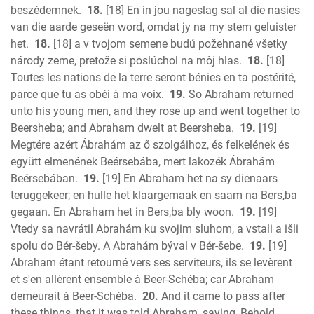
beszédemnek.
18.
[18] En in jou nageslag sal al die nasies
van die aarde geseën word, omdat jy na my stem geluister
het.
18.
[18] a v tvojom semene budú požehnané všetky
národy zeme, pretože si poslúchol na môj hlas.
18.
[18]
Toutes les nations de la terre seront bénies en ta postérité,
parce que tu as obéi à ma voix.
19.
So Abraham returned
unto his young men, and they rose up and went together to
Beersheba; and Abraham dwelt at Beersheba.
19.
[19]
Megtére azért Ábrahám az ő szolgáihoz, és felkelének és
együtt elmenének Beérsebába, mert lakozék Ábrahám
Beérsebában.
19.
[19] En Abraham het na sy dienaars
teruggekeer; en hulle het klaargemaak en saam na Bers,ba
gegaan. En Abraham het in Bers,ba bly woon.
19.
[19]
Vtedy sa navrátil Abrahám ku svojim sluhom, a vstali a išli
spolu do Bér-šeby. A Abrahám býval v Bér-šebe.
19.
[19]
Abraham étant retourné vers ses serviteurs, ils se levèrent
et s'en allèrent ensemble à Beer-Schéba; car Abraham
demeurait à Beer-Schéba.
20.
And it came to pass after
these things, that it was told Abraham, saying, Behold,