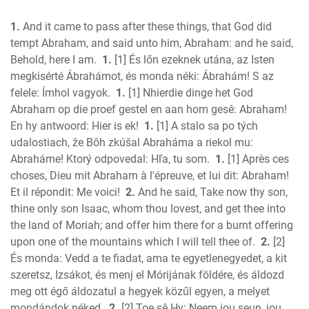
1 Kings
1.
And it came to pass after these things, that God did
2 Kings
tempt Abraham, and said unto him, Abraham: and he said,
1 Chronicles
Behold, here I am.
1.
[1] És lőn ezeknek utána, az Isten
2 Chronicles
megkisérté Ábrahámot, és monda néki: Ábrahám! S az
Ezra
felele: Ímhol vagyok.
1.
[1] Nhierdie dinge het God
Nehemiah
Abraham op die proef gestel en aan hom gesê: Abraham!
Esther
En hy antwoord: Hier is ek!
1.
[1] A stalo sa po tých
udalostiach, že Bôh zkúšal Abraháma a riekol mu:
Job
Abraháme! Ktorý odpovedal: Hľa, tu som.
1.
[1] Après ces
Psalms
choses, Dieu mit Abraham à l'épreuve, et lui dit: Abraham!
Proverbs
Et il répondit: Me voici!
2.
And he said, Take now thy son,
Ecclesiastes
thine only son Isaac, whom thou lovest, and get thee into
S of Solomon
the land of Moriah; and offer him there for a burnt offering
Isaiah
upon one of the mountains which I will tell thee of.
2.
[2]
Jeremiah
És monda: Vedd a te fiadat, ama te egyetlenegyedet, a kit
Lamentations
szeretsz, Izsákot, és menj el Mórijának földére, és áldozd
meg ott égő áldozatul a hegyek közűl egyen, a melyet
Ezekiel
mondándok néked.
2.
[2] Toe sê Hy: Neem jou seun, jou