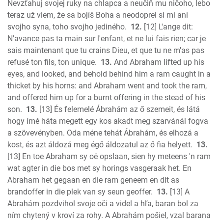
Nevzťahuj svojej ruky na chlapca a neučiň mu ničoho, lebo
teraz už viem, že sa bojíš Boha a neodoprel si mi ani
svojho syna, toho svojho jediného.
12.
[12] L'ange dit:
N'avance pas ta main sur l'enfant, et ne lui fais rien; car je
sais maintenant que tu crains Dieu, et que tu ne m'as pas
refusé ton fils, ton unique.
13.
And Abraham lifted up his
eyes, and looked, and behold behind him a ram caught in a
thicket by his horns: and Abraham went and took the ram,
and offered him up for a burnt offering in the stead of his
son.
13.
[13] És felemelé Ábrahám az ő szemeit, és látá
hogy ímé háta megett egy kos akadt meg szarvánál fogva
a szövevényben. Oda méne tehát Ábrahám, és elhozá a
kost, és azt áldozá meg égő áldozatul az ő fia helyett.
13.
[13] En toe Abraham sy oë opslaan, sien hy meteens 'n ram
wat agter in die bos met sy horings vasgeraak het. En
Abraham het gegaan en die ram geneem en dit as
brandoffer in die plek van sy seun geoffer.
13.
[13] A
Abrahám pozdvihol svoje oči a videl a hľa, baran bol za
ním chytený v kroví za rohy. A Abrahám pošiel, vzal barana