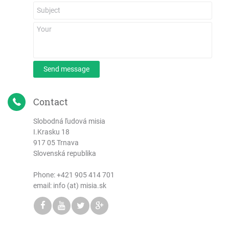
Send message
Contact
Slobodná ľudová misia
I.Krasku 18
917 05 Trnava
Slovenská republika
Phone:
+421 905 414 701
email: info (at) misia.sk