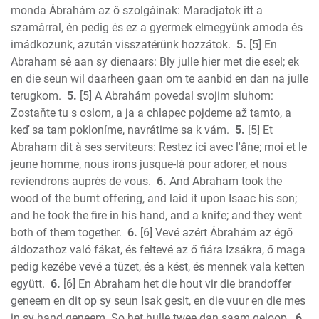
James
monda Ábrahám az ő szolgáinak: Maradjatok itt a
1 Peter
szamárral, én pedig és ez a gyermek elmegyünk amoda és
2 Peter
imádkozunk, azután visszatérünk hozzátok.
5.
[5] En
1 John
Abraham sê aan sy dienaars: Bly julle hier met die esel; ek
2 John
en die seun wil daarheen gaan om te aanbid en dan na julle
3 John
terugkom.
5.
[5] A Abrahám povedal svojim sluhom:
Zostaňte tu s oslom, a ja a chlapec pojdeme až tamto, a
Jude
keď sa tam pokloníme, navrátime sa k vám.
5.
[5] Et
Revelation
Abraham dit à ses serviteurs: Restez ici avec l'âne; moi et le
jeune homme, nous irons jusque-là pour adorer, et nous
reviendrons auprès de vous.
6.
And Abraham took the
wood of the burnt offering, and laid it upon Isaac his son;
and he took the fire in his hand, and a knife; and they went
both of them together.
6.
[6] Vevé azért Ábrahám az égő
áldozathoz való fákat, és feltevé az ő fiára Izsákra, ő maga
pedig kezébe vevé a tüzet, és a kést, és mennek vala ketten
együtt.
6.
[6] En Abraham het die hout vir die brandoffer
geneem en dit op sy seun Isak gesit, en die vuur en die mes
in sy hand geneem. So het hulle twee dan saam geloop.
6.