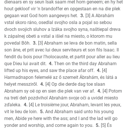
dienaars en sy seun Isak saam met hom geneem; en hy het
John
hout gekloof vir 'n brandoffer en opgestaan en na die plek
Acts
gegaan wat God hom aangewys het.
3.
[3] A Abrahám
Romans
vstal skoro ráno, osedlal svojho osla a pojal so sebou
1 Corinthians
dvoch svojich sluhov a Izáka svojho syna, naštiepal dreva
2 Corinthians
k zápalnej obeti a vstal a išiel na miesto, o ktorom mu
Galatians
povedal Bôh.
3.
[3] Abraham se leva de bon matin, sella
son âne, et prit avec lui deux serviteurs et son fils Isaac. Il
Ephesians
fendit du bois pour l'holocauste, et partit pour aller au lieu
Phillipians
que Dieu lui avait dit.
4.
Then on the third day Abraham
Colossians
lifted up his eyes, and saw the place afar off.
4.
[4]
1 Thess.
Harmadnapon felemelé az ő szemeit Ábrahám, és látá a
2 Thess.
helyet messziről.
4.
[4] Op die derde dag toe slaan
1 Timothy
Abraham sy oë op en sien die plek van ver af.
4.
[4] Potom
2 Timothy
na tretí deň pozdvihol Abrahám svoje oči a uvidel miesto
Titus
zďaleka.
4.
[4] Le troisième jour, Abraham, levant les yeux,
vit le lieu de loin.
5.
And Abraham said unto his young
Philemon
men, Abide ye here with the ass; and I and the lad will go
Hebrews
yonder and worship, and come again to you.
5.
[5] És