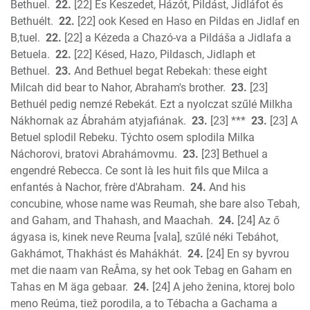
Bethuel.
22.
[22] És Keszedet, Házót, Pildást, Jidláfot és
Bethuélt.
22.
[22] ook Kesed en Haso en Pildas en Jidlaf en
B,tuel.
22.
[22] a Kézeda a Chazó-va a Pildáša a Jidlafa a
Betuela.
22.
[22] Késed, Hazo, Pildasch, Jidlaph et
Bethuel.
23.
And Bethuel begat Rebekah: these eight
Milcah did bear to Nahor, Abraham's brother.
23.
[23]
Bethuél pedig nemzé Rebekát. Ezt a nyolczat szűlé Milkha
Nákhornak az Ábrahám atyjafiának.
23.
[23] ***
23.
[23] A
Betuel splodil Rebeku. Týchto osem splodila Milka
Náchorovi, bratovi Abrahámovmu.
23.
[23] Bethuel a
engendré Rebecca. Ce sont là les huit fils que Milca a
enfantés à Nachor, frère d'Abraham.
24.
And his
concubine, whose name was Reumah, she bare also Tebah,
and Gaham, and Thahash, and Maachah.
24.
[24] Az ő
ágyasa is, kinek neve Reuma [vala], szűlé néki Tebáhot,
Gakhámot, Thakhást és Mahákhát.
24.
[24] En sy byvrou
met die naam van ReÂma, sy het ook Tebag en Gaham en
Tahas en M äga gebaar.
24.
[24] A jeho ženina, ktorej bolo
meno Reúma, tiež porodila, a to Tébacha a Gachama a