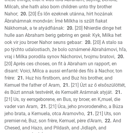
Milcah, she hath also born children unto thy brother
Nahor;
20.
[20] És lőn ezeknek utánna, hírt hozának
Ábrahámnak mondván: Ímé Milkha is szűlt fiakat
Nákhornak, a te atyádfiának:
20.
[20] Nhierdie dinge het
hulle aan Abraham berig gebring en gesê: Kyk, Milka het
ook vir jou broer Nahor seuns gebaar:
20.
[20] A stalo sa
po týchto udalostiach, že bolo oznámené Abrahámovi, hľa,
vraj i Milka porodila synov Náchorovi, tvojmu bratovi,
20.
[20] Après ces choses, on fit à Abraham un rapport, en
disant: Voici, Milca a aussi enfanté des fils à Nachor, ton
frère:
21.
Huz his firstborn, and Buz his brother, and
Kemuel the father of Aram,
21.
[21] Úzt az ő elsőszülöttét,
és Búzt annak testvérét, és Kemuélt Arámnak atyját.
21.
[21] Us, sy eersgeborene, en Bus, sy broer, en K,muel, die
vader van Aram,
21.
[21] Úca, jeho prvorodeného, a Búza
jeho brata, a Kemuela, otca Aramovho,
21.
[21] Uts, son
premier-né, Buz, son frère, Kemuel, père d'Aram,
22.
And
Chesed, and Hazo, and Pildash, and Jidlaph, and