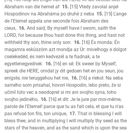
Abraham van die hemel af
15.
[15] Vtedy zavolal anjel
Hospodinov na Abraháma po druhé z neba
15.
[15] L'ange
de l'Eternel appela une seconde fois Abraham des
cieux,
16.
And said, By myself have I sworn, saith the
LORD, for because thou hast done this thing, and hast not
withheld thy son, thine only son:
16.
[16] És monda: Én
magamra esküszöm azt mondja az Úr: mivelhogy e dolgot
cselekedéd, és nem kedvezél a te fiadnak, a te
egyetlenegyednek:
16.
[16] en sê: Ek sweer by Myself,
spreek die HERE, omdat jy dit gedoen het en jou seun, jou
enigste, nie teruggehou het nie,
16.
[16] a riekol: Na seba
samého som prisahal, hovorí Hospodin, lebo preto, že si
učinil túto vec a neodoprel si mi ani svojho syna, toho
svojho jediného,
16.
[16] et dit: Je le jure par moi-même,
parole de l'Eternel! parce que tu as fait cela, et que tu n'as
pas refusé ton fils, ton unique,
17.
That in blessing I will
bless thee, and in multiplying I will multiply thy seed as the
stars of the heaven, and as the sand which is upon the sea