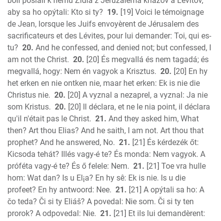
boli poslali k nemu Židia z Jeruzalema kňazov a Levitov,
aby sa ho opýtali: Kto si ty?
19.
[19] Voici le témoignage
de Jean, lorsque les Juifs envoyèrent de Jérusalem des
sacrificateurs et des Lévites, pour lui demander: Toi, qui es-
tu?
20.
And he confessed, and denied not; but confessed, I
am not the Christ.
20.
[20] És megvallá és nem tagadá; és
megvallá, hogy: Nem én vagyok a Krisztus.
20.
[20] En hy
het erken en nie ontken nie, maar het erken: Ek is nie die
Christus nie.
20.
[20] A vyznal a nezaprel, a vyznal: Ja nie
som Kristus.
20.
[20] Il déclara, et ne le nia point, il déclara
qu'il n'était pas le Christ.
21.
And they asked him, What
then? Art thou Elias? And he saith, I am not. Art thou that
prophet? And he answered, No.
21.
[21] És kérdezék őt:
Kicsoda tehát? Illés vagy-é te? És monda: Nem vagyok. A
próféta vagy-é te? És ő felele: Nem.
21.
[21] Toe vra hulle
hom: Wat dan? Is u El¡a? En hy sê: Ek is nie. Is u die
profeet? En hy antwoord: Nee.
21.
[21] A opýtali sa ho: A
čo teda? Či si ty Eliáš? A povedal: Nie som. Či si ty ten
prorok? A odpovedal: Nie.
21.
[21] Et ils lui demandèrent: