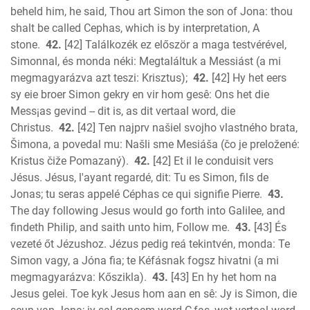
beheld him, he said, Thou art Simon the son of Jona: thou
shalt be called Cephas, which is by interpretation, A
stone.
42.
[42] Találkozék ez először a maga testvérével,
Simonnal, és monda néki: Megtaláltuk a Messiást (a mi
megmagyarázva azt teszi: Krisztus);
42.
[42] Hy het eers
sy eie broer Simon gekry en vir hom gesê: Ons het die
Mess¡as gevind -- dit is, as dit vertaal word, die
Christus.
42.
[42] Ten najprv našiel svojho vlastného brata,
Šimona, a povedal mu: Našli sme Mesiáša (čo je preložené:
Kristus čiže Pomazaný).
42.
[42] Et il le conduisit vers
Jésus. Jésus, l'ayant regardé, dit: Tu es Simon, fils de
Jonas; tu seras appelé Céphas ce qui signifie Pierre.
43.
The day following Jesus would go forth into Galilee, and
findeth Philip, and saith unto him, Follow me.
43.
[43] És
vezeté őt Jézushoz. Jézus pedig reá tekintvén, monda: Te
Simon vagy, a Jóna fia; te Kéfásnak fogsz hivatni (a mi
megmagyarázva: Kőszikla).
43.
[43] En hy het hom na
Jesus gelei. Toe kyk Jesus hom aan en sê: Jy is Simon, die