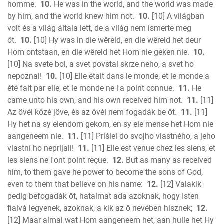
1 John
homme.
10.
He was in the world, and the world was made
2 John
by him, and the world knew him not.
10.
[10] A világban
3 John
volt és a világ általa lett, de a világ nem ismerte meg
őt.
10.
[10] Hy was in die wêreld, en die wêreld het deur
Jude
Hom ontstaan, en die wêreld het Hom nie geken nie.
10.
Revelation
[10] Na svete bol, a svet povstal skrze neho, a svet ho
nepoznal!
10.
[10] Elle était dans le monde, et le monde a
été fait par elle, et le monde ne l'a point connue.
11.
He
came unto his own, and his own received him not.
11.
[11]
Az övéi közé jöve, és az övéi nem fogadák be őt.
11.
[11]
Hy het na sy eiendom gekom, en sy eie mense het Hom nie
aangeneem nie.
11.
[11] Prišiel do svojho vlastného, a jeho
vlastní ho neprijali!
11.
[11] Elle est venue chez les siens, et
les siens ne l'ont point reçue.
12.
But as many as received
him, to them gave he power to become the sons of God,
even to them that believe on his name:
12.
[12] Valakik
pedig befogadák őt, hatalmat ada azoknak, hogy Isten
fiaivá legyenek, azoknak, a kik az ő nevében hisznek;
12.
[12] Maar almal wat Hom aangeneem het, aan hulle het Hy