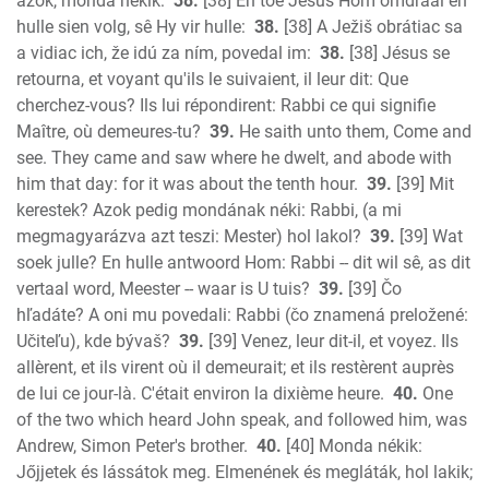
azok, monda nékik:
38.
[38] En toe Jesus Hom omdraai en
hulle sien volg, sê Hy vir hulle:
38.
[38] A Ježiš obrátiac sa
a vidiac ich, že idú za ním, povedal im:
38.
[38] Jésus se
retourna, et voyant qu'ils le suivaient, il leur dit: Que
cherchez-vous? Ils lui répondirent: Rabbi ce qui signifie
Maître, où demeures-tu?
39.
He saith unto them, Come and
see. They came and saw where he dwelt, and abode with
him that day: for it was about the tenth hour.
39.
[39] Mit
kerestek? Azok pedig mondának néki: Rabbi, (a mi
megmagyarázva azt teszi: Mester) hol lakol?
39.
[39] Wat
soek julle? En hulle antwoord Hom: Rabbi -- dit wil sê, as dit
vertaal word, Meester -- waar is U tuis?
39.
[39] Čo
hľadáte? A oni mu povedali: Rabbi (čo znamená preložené:
Učiteľu), kde bývaš?
39.
[39] Venez, leur dit-il, et voyez. Ils
allèrent, et ils virent où il demeurait; et ils restèrent auprès
de lui ce jour-là. C'était environ la dixième heure.
40.
One
of the two which heard John speak, and followed him, was
Andrew, Simon Peter's brother.
40.
[40] Monda nékik:
Jőjjetek és lássátok meg. Elmenének és megláták, hol lakik;