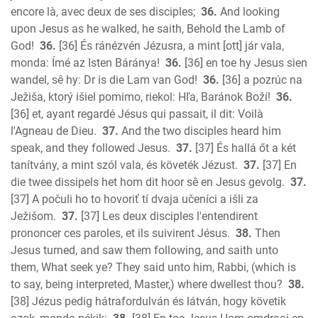
encore là, avec deux de ses disciples;
36.
And looking
upon Jesus as he walked, he saith, Behold the Lamb of
God!
36.
[36] És ránézvén Jézusra, a mint [ott] jár vala,
monda: Ímé az Isten Báránya!
36.
[36] en toe hy Jesus sien
wandel, sê hy: Dr is die Lam van God!
36.
[36] a pozrúc na
Ježiša, ktorý išiel pomimo, riekol: Hľa, Baránok Boží!
36.
[36] et, ayant regardé Jésus qui passait, il dit: Voilà
l'Agneau de Dieu.
37.
And the two disciples heard him
speak, and they followed Jesus.
37.
[37] És hallá őt a két
tanítvány, a mint szól vala, és követék Jézust.
37.
[37] En
die twee dissipels het hom dit hoor sê en Jesus gevolg.
37.
[37] A počuli ho to hovoriť tí dvaja učeníci a išli za
Ježišom.
37.
[37] Les deux disciples l'entendirent
prononcer ces paroles, et ils suivirent Jésus.
38.
Then
Jesus turned, and saw them following, and saith unto
them, What seek ye? They said unto him, Rabbi, (which is
to say, being interpreted, Master,) where dwellest thou?
38.
[38] Jézus pedig hátrafordulván és látván, hogy követik