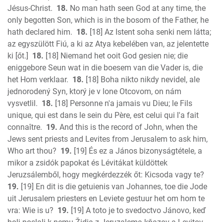
Jésus-Christ.
18.
No man hath seen God at any time, the
only begotten Son, which is in the bosom of the Father, he
hath declared him.
18.
[18] Az Istent soha senki nem látta;
az egyszülött Fiú, a ki az Atya kebelében van, az jelentette
ki [őt.]
18.
[18] Niemand het ooit God gesien nie; die
eniggebore Seun wat in die boesem van die Vader is, die
het Hom verklaar.
18.
[18] Boha nikto nikdy nevidel, ale
jednorodený Syn, ktorý je v lone Otcovom, on nám
vysvetlil.
18.
[18] Personne n'a jamais vu Dieu; le Fils
unique, qui est dans le sein du Père, est celui qui l'a fait
connaître.
19.
And this is the record of John, when the
Jews sent priests and Levites from Jerusalem to ask him,
Who art thou?
19.
[19] És ez a János bizonyságtétele, a
mikor a zsidók papokat és Lévitákat küldöttek
Jeruzsálemből, hogy megkérdezzék őt: Kicsoda vagy te?
19.
[19] En dit is die getuienis van Johannes, toe die Jode
uit Jerusalem priesters en Leviete gestuur het om hom te
vra: Wie is u?
19.
[19] A toto je to svedoctvo Jánovo, keď