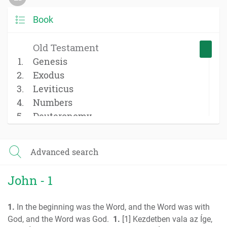
Book
Old Testament
Genesis
Exodus
Leviticus
Numbers
Deuteronomy
Joshua
Judges
Advanced search
Ruth
1 Samuel
John - 1
2 Samuel
1 Kings
1.
In the beginning was the Word, and the Word was with
2 Kings
God, and the Word was God.
1.
[1] Kezdetben vala az Íge,
1 Chronicles