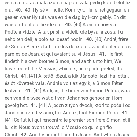
és nála maradának azon a napon: vala pedig körülbelül tíz
óra.
40.
[40] Hy sê vir hulle: Kom kyk. Hulle het gegaan en
gesien waar Hy tuis was en die dag by Hom gebly. En dit
was omtrent die tiende uur.
40.
[40] A on im povedal:
Poďte a vidzte! A tak prišli a videli, kde býva, a zostali u
neho ten deň; a bolo asi desať hodín.
40.
[40] André, frère
de Simon Pierre, était l'un des deux qui avaient entendu les
paroles de Jean, et qui avaient suivi Jésus.
41.
He first
findeth his own brother Simon, and saith unto him, We
have found the Messias, which is, being interpreted, the
Christ.
41.
[41] A kettő közül, a kik Jánostól [ezt] hallották
és őt követték vala, András volt az egyik, a Simon Péter
testvére.
41.
[41] Andr,as, die broer van Simon Petrus, was
een van die twee wat dit van Johannes gehoor en Hom
gevolg het.
41.
[41] A jeden z tých dvoch, ktorí to počuli od
Jána a išli za Ježišom, bol Andrej, brat Šimona Petra.
41.
[41] Ce fut lui qui rencontra le premier son frère Simon, et il
lui dit: Nous avons trouvé le Messie ce qui signifie
Christ.
42.
And he brought him to Jesus. And when Jesus