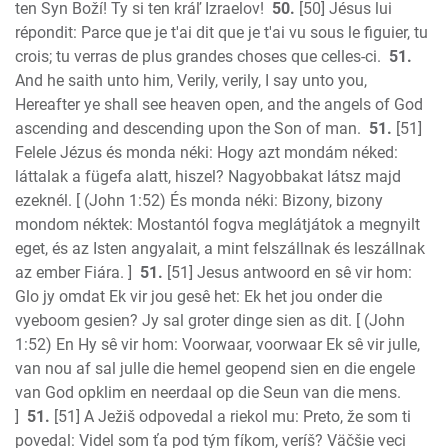
ten Syn Boží! Ty si ten kráľ Izraelov!
50.
[50] Jésus lui
répondit: Parce que je t'ai dit que je t'ai vu sous le figuier, tu
crois; tu verras de plus grandes choses que celles-ci.
51.
And he saith unto him, Verily, verily, I say unto you,
Hereafter ye shall see heaven open, and the angels of God
ascending and descending upon the Son of man.
51.
[51]
Felele Jézus és monda néki: Hogy azt mondám néked:
láttalak a fügefa alatt, hiszel? Nagyobbakat látsz majd
ezeknél. [ (John 1:52) És monda néki: Bizony, bizony
mondom néktek: Mostantól fogva meglátjátok a megnyilt
eget, és az Isten angyalait, a mint felszállnak és leszállnak
az ember Fiára. ]
51.
[51] Jesus antwoord en sê vir hom:
Glo jy omdat Ek vir jou gesê het: Ek het jou onder die
vyeboom gesien? Jy sal groter dinge sien as dit. [ (John
1:52) En Hy sê vir hom: Voorwaar, voorwaar Ek sê vir julle,
van nou af sal julle die hemel geopend sien en die engele
van God opklim en neerdaal op die Seun van die mens.
]
51.
[51] A Ježiš odpovedal a riekol mu: Preto, že som ti
povedal: Videl som ťa pod tým fíkom, veríš? Väčšie veci