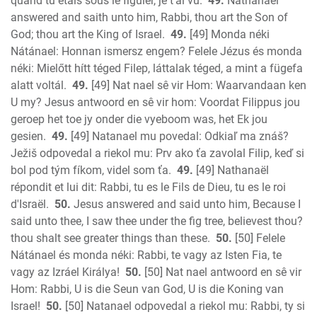
quand tu étais sous le figuier, je t'ai vu.
49.
Nathanael
answered and saith unto him, Rabbi, thou art the Son of
God; thou art the King of Israel.
49.
[49] Monda néki
Nátánael: Honnan ismersz engem? Felele Jézus és monda
néki: Mielőtt hítt téged Filep, láttalak téged, a mint a fügefa
alatt voltál.
49.
[49] Nat nael sê vir Hom: Waarvandaan ken
U my? Jesus antwoord en sê vir hom: Voordat Filippus jou
geroep het toe jy onder die vyeboom was, het Ek jou
gesien.
49.
[49] Natanael mu povedal: Odkiaľ ma znáš?
Ježiš odpovedal a riekol mu: Prv ako ťa zavolal Filip, keď si
bol pod tým fíkom, videl som ťa.
49.
[49] Nathanaël
répondit et lui dit: Rabbi, tu es le Fils de Dieu, tu es le roi
d'Israël.
50.
Jesus answered and said unto him, Because I
said unto thee, I saw thee under the fig tree, believest thou?
thou shalt see greater things than these.
50.
[50] Felele
Nátánael és monda néki: Rabbi, te vagy az Isten Fia, te
vagy az Izráel Királya!
50.
[50] Nat nael antwoord en sê vir
Hom: Rabbi, U is die Seun van God, U is die Koning van
Israel!
50.
[50] Natanael odpovedal a riekol mu: Rabbi, ty si