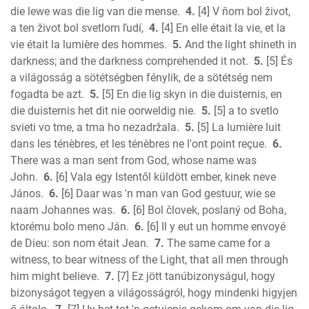
Amos
die lewe was die lig van die mense.
4.
[4] V ňom bol život,
Obadiah
a ten život bol svetlom ľudí,
4.
[4] En elle était la vie, et la
Jonah
vie était la lumière des hommes.
5.
And the light shineth in
Micah
darkness; and the darkness comprehended it not.
5.
[5] És
a világosság a sötétségben fénylik, de a sötétség nem
Nahum
fogadta be azt.
5.
[5] En die lig skyn in die duisternis, en
Habakkuk
die duisternis het dit nie oorweldig nie.
5.
[5] a to svetlo
Zephaniah
svieti vo tme, a tma ho nezadržala.
5.
[5] La lumière luit
Haggai
dans les ténèbres, et les ténèbres ne l'ont point reçue.
6.
Zechariah
There was a man sent from God, whose name was
New Testament
John.
6.
[6] Vala egy Istentől küldött ember, kinek neve
Malachi
János.
6.
[6] Daar was 'n man van God gestuur, wie se
Matthew
naam Johannes was.
6.
[6] Bol človek, poslaný od Boha,
ktorému bolo meno Ján.
6.
[6] Il y eut un homme envoyé
Mark
de Dieu: son nom était Jean.
7.
The same came for a
Luke
witness, to bear witness of the Light, that all men through
John
him might believe.
7.
[7] Ez jött tanúbizonyságul, hogy
Acts
bizonyságot tegyen a világosságról, hogy mindenki higyjen
Romans