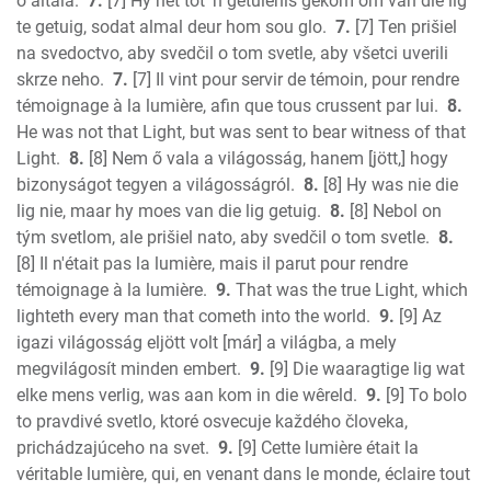
ő általa.
7.
[7] Hy het tot 'n getuienis gekom om van die lig
1 Corinthians
te getuig, sodat almal deur hom sou glo.
7.
[7] Ten prišiel
2 Corinthians
na svedoctvo, aby svedčil o tom svetle, aby všetci uverili
Galatians
skrze neho.
7.
[7] Il vint pour servir de témoin, pour rendre
témoignage à la lumière, afin que tous crussent par lui.
8.
Ephesians
He was not that Light, but was sent to bear witness of that
Phillipians
Light.
8.
[8] Nem ő vala a világosság, hanem [jött,] hogy
Colossians
bizonyságot tegyen a világosságról.
8.
[8] Hy was nie die
1 Thess.
lig nie, maar hy moes van die lig getuig.
8.
[8] Nebol on
2 Thess.
tým svetlom, ale prišiel nato, aby svedčil o tom svetle.
8.
1 Timothy
[8] Il n'était pas la lumière, mais il parut pour rendre
2 Timothy
témoignage à la lumière.
9.
That was the true Light, which
Titus
lighteth every man that cometh into the world.
9.
[9] Az
igazi világosság eljött volt [már] a világba, a mely
Philemon
megvilágosít minden embert.
9.
[9] Die waaragtige lig wat
Hebrews
elke mens verlig, was aan kom in die wêreld.
9.
[9] To bolo
James
to pravdivé svetlo, ktoré osvecuje každého človeka,
1 Peter
prichádzajúceho na svet.
9.
[9] Cette lumière était la
2 Peter
véritable lumière, qui, en venant dans le monde, éclaire tout