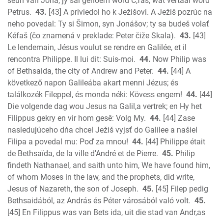
seun van Jona; jy sal genoem word C,fas, wat vertaal word
Petrus.
43.
[43] A priviedol ho k Ježišovi. A Ježiš pozrúc na
neho povedal: Ty si Šimon, syn Jonášov; ty sa budeš volať
Kéfaš (čo znamená v preklade: Peter čiže Skala).
43.
[43]
Le lendemain, Jésus voulut se rendre en Galilée, et il
rencontra Philippe. Il lui dit: Suis-moi.
44.
Now Philip was
of Bethsaida, the city of Andrew and Peter.
44.
[44] A
következő napon Galileába akart menni Jézus; és
találkozék Fileppel, és monda néki: Kövess engem!
44.
[44]
Die volgende dag wou Jesus na Galil,a vertrek; en Hy het
Filippus gekry en vir hom gesê: Volg My.
44.
[44] Zase
nasledujúceho dňa chcel Ježiš vyjsť do Galilee a našiel
Filipa a povedal mu: Poď za mnou!
44.
[44] Philippe était
de Bethsaïda, de la ville d'André et de Pierre.
45.
Philip
findeth Nathanael, and saith unto him, We have found him,
of whom Moses in the law, and the prophets, did write,
Jesus of Nazareth, the son of Joseph.
45.
[45] Filep pedig
Bethsaidából, az András és Péter városából való volt.
45.
[45] En Filippus was van Bets ida, uit die stad van Andr,as