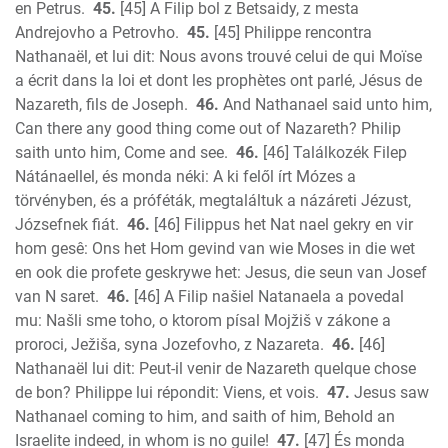
en Petrus.
45.
[45] A Filip bol z Betsaidy, z mesta
Andrejovho a Petrovho.
45.
[45] Philippe rencontra
Nathanaël, et lui dit: Nous avons trouvé celui de qui Moïse
a écrit dans la loi et dont les prophètes ont parlé, Jésus de
Nazareth, fils de Joseph.
46.
And Nathanael said unto him,
Can there any good thing come out of Nazareth? Philip
saith unto him, Come and see.
46.
[46] Találkozék Filep
Nátánaellel, és monda néki: A ki felől írt Mózes a
törvényben, és a próféták, megtaláltuk a názáreti Jézust,
Józsefnek fiát.
46.
[46] Filippus het Nat nael gekry en vir
hom gesê: Ons het Hom gevind van wie Moses in die wet
en ook die profete geskrywe het: Jesus, die seun van Josef
van N saret.
46.
[46] A Filip našiel Natanaela a povedal
mu: Našli sme toho, o ktorom písal Mojžiš v zákone a
proroci, Ježiša, syna Jozefovho, z Nazareta.
46.
[46]
Nathanaël lui dit: Peut-il venir de Nazareth quelque chose
de bon? Philippe lui répondit: Viens, et vois.
47.
Jesus saw
Nathanael coming to him, and saith of him, Behold an
Israelite indeed, in whom is no guile!
47.
[47] És monda