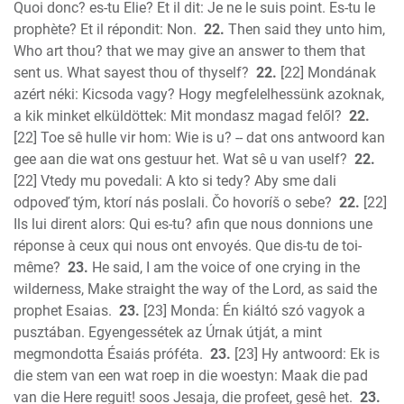
Quoi donc? es-tu Elie? Et il dit: Je ne le suis point. Es-tu le
prophète? Et il répondit: Non.
22.
Then said they unto him,
Who art thou? that we may give an answer to them that
sent us. What sayest thou of thyself?
22.
[22] Mondának
azért néki: Kicsoda vagy? Hogy megfelelhessünk azoknak,
a kik minket elküldöttek: Mit mondasz magad felől?
22.
[22] Toe sê hulle vir hom: Wie is u? -- dat ons antwoord kan
gee aan die wat ons gestuur het. Wat sê u van uself?
22.
[22] Vtedy mu povedali: A kto si tedy? Aby sme dali
odpoveď tým, ktorí nás poslali. Čo hovoríš o sebe?
22.
[22]
Ils lui dirent alors: Qui es-tu? afin que nous donnions une
réponse à ceux qui nous ont envoyés. Que dis-tu de toi-
même?
23.
He said, I am the voice of one crying in the
wilderness, Make straight the way of the Lord, as said the
prophet Esaias.
23.
[23] Monda: Én kiáltó szó vagyok a
pusztában. Egyengessétek az Úrnak útját, a mint
megmondotta Ésaiás próféta.
23.
[23] Hy antwoord: Ek is
die stem van een wat roep in die woestyn: Maak die pad
van die Here reguit! soos Jesaja, die profeet, gesê het.
23.