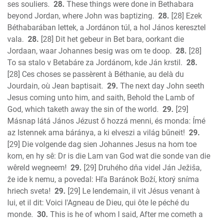
ses souliers.
28.
These things were done in Bethabara
beyond Jordan, where John was baptizing.
28.
[28] Ezek
Béthabarában lettek, a Jordánon túl, a hol János keresztel
vala.
28.
[28] Dit het gebeur in Bet bara, oorkant die
Jordaan, waar Johannes besig was om te doop.
28.
[28]
To sa stalo v Betabáre za Jordánom, kde Ján krstil.
28.
[28] Ces choses se passèrent à Béthanie, au delà du
Jourdain, où Jean baptisait.
29.
The next day John seeth
Jesus coming unto him, and saith, Behold the Lamb of
God, which taketh away the sin of the world.
29.
[29]
Másnap látá János Jézust ő hozzá menni, és monda: Ímé
az Istennek ama báránya, a ki elveszi a világ bűneit!
29.
[29] Die volgende dag sien Johannes Jesus na hom toe
kom, en hy sê: Dr is die Lam van God wat die sonde van die
wêreld wegneem!
29.
[29] Druhého dňa videl Ján Ježiša,
že ide k nemu, a povedal: Hľa Baránok Boží, ktorý sníma
hriech sveta!
29.
[29] Le lendemain, il vit Jésus venant à
lui, et il dit: Voici l'Agneau de Dieu, qui ôte le péché du
monde.
30.
This is he of whom I said, After me cometh a