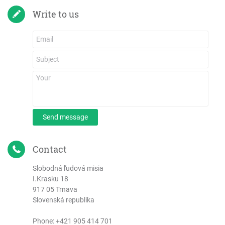
Write to us
Send message
Contact
Slobodná ľudová misia
I.Krasku 18
917 05 Trnava
Slovenská republika
Phone:
+421 905 414 701