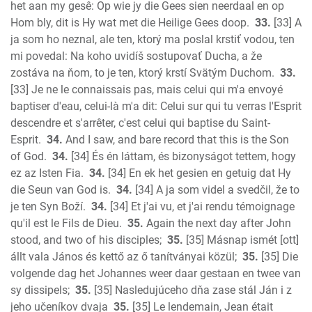
het aan my gesê: Op wie jy die Gees sien neerdaal en op
Hom bly, dit is Hy wat met die Heilige Gees doop.
33.
[33] A
ja som ho neznal, ale ten, ktorý ma poslal krstiť vodou, ten
mi povedal: Na koho uvidíš sostupovať Ducha, a že
zostáva na ňom, to je ten, ktorý krstí Svätým Duchom.
33.
[33] Je ne le connaissais pas, mais celui qui m'a envoyé
baptiser d'eau, celui-là m'a dit: Celui sur qui tu verras l'Esprit
descendre et s'arrêter, c'est celui qui baptise du Saint-
Esprit.
34.
And I saw, and bare record that this is the Son
of God.
34.
[34] És én láttam, és bizonyságot tettem, hogy
ez az Isten Fia.
34.
[34] En ek het gesien en getuig dat Hy
die Seun van God is.
34.
[34] A ja som videl a svedčil, že to
je ten Syn Boží.
34.
[34] Et j'ai vu, et j'ai rendu témoignage
qu'il est le Fils de Dieu.
35.
Again the next day after John
stood, and two of his disciples;
35.
[35] Másnap ismét [ott]
állt vala János és kettő az ő tanítványai közül;
35.
[35] Die
volgende dag het Johannes weer daar gestaan en twee van
sy dissipels;
35.
[35] Nasledujúceho dňa zase stál Ján i z
jeho učeníkov dvaja
35.
[35] Le lendemain, Jean était