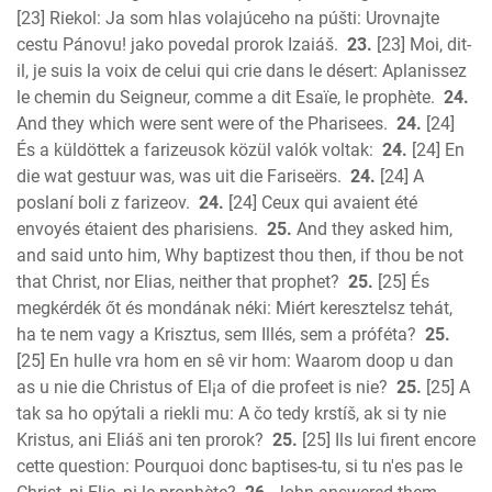
[23] Riekol: Ja som hlas volajúceho na púšti: Urovnajte
cestu Pánovu! jako povedal prorok Izaiáš.
23.
[23] Moi, dit-
il, je suis la voix de celui qui crie dans le désert: Aplanissez
le chemin du Seigneur, comme a dit Esaïe, le prophète.
24.
And they which were sent were of the Pharisees.
24.
[24]
És a küldöttek a farizeusok közül valók voltak:
24.
[24] En
die wat gestuur was, was uit die Fariseërs.
24.
[24] A
poslaní boli z farizeov.
24.
[24] Ceux qui avaient été
envoyés étaient des pharisiens.
25.
And they asked him,
and said unto him, Why baptizest thou then, if thou be not
that Christ, nor Elias, neither that prophet?
25.
[25] És
megkérdék őt és mondának néki: Miért keresztelsz tehát,
ha te nem vagy a Krisztus, sem Illés, sem a próféta?
25.
[25] En hulle vra hom en sê vir hom: Waarom doop u dan
as u nie die Christus of El¡a of die profeet is nie?
25.
[25] A
tak sa ho opýtali a riekli mu: A čo tedy krstíš, ak si ty nie
Kristus, ani Eliáš ani ten prorok?
25.
[25] Ils lui firent encore
cette question: Pourquoi donc baptises-tu, si tu n'es pas le