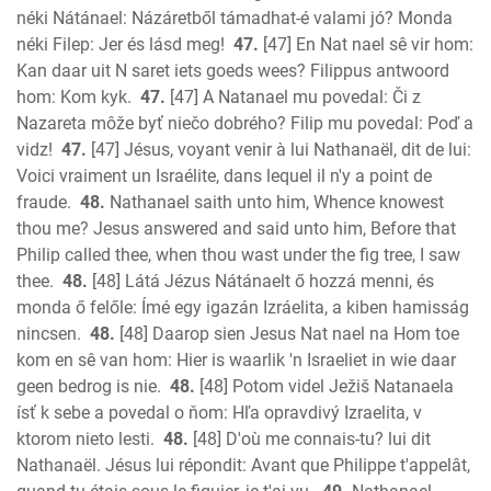
néki Nátánael: Názáretből támadhat-é valami jó? Monda
néki Filep: Jer és lásd meg!
47.
[47] En Nat nael sê vir hom:
Kan daar uit N saret iets goeds wees? Filippus antwoord
hom: Kom kyk.
47.
[47] A Natanael mu povedal: Či z
Nazareta môže byť niečo dobrého? Filip mu povedal: Poď a
vidz!
47.
[47] Jésus, voyant venir à lui Nathanaël, dit de lui:
Voici vraiment un Israélite, dans lequel il n'y a point de
fraude.
48.
Nathanael saith unto him, Whence knowest
thou me? Jesus answered and said unto him, Before that
Philip called thee, when thou wast under the fig tree, I saw
thee.
48.
[48] Látá Jézus Nátánaelt ő hozzá menni, és
monda ő felőle: Ímé egy igazán Izráelita, a kiben hamisság
nincsen.
48.
[48] Daarop sien Jesus Nat nael na Hom toe
kom en sê van hom: Hier is waarlik 'n Israeliet in wie daar
geen bedrog is nie.
48.
[48] Potom videl Ježiš Natanaela
ísť k sebe a povedal o ňom: Hľa opravdivý Izraelita, v
ktorom nieto lesti.
48.
[48] D'où me connais-tu? lui dit
Nathanaël. Jésus lui répondit: Avant que Philippe t'appelât,