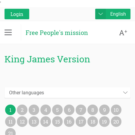
'
Login
English
A
+
Free People's mission
King James Version
Other languages
1
2
3
4
5
6
7
8
9
10
11
12
13
14
15
16
17
18
19
20
21