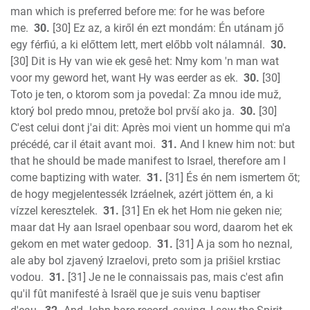
man which is preferred before me: for he was before
me.
30.
[30] Ez az, a kiről én ezt mondám: Én utánam jő
egy férfiú, a ki előttem lett, mert előbb volt nálamnál.
30.
[30] Dit is Hy van wie ek gesê het: Nmy kom 'n man wat
voor my geword het, want Hy was eerder as ek.
30.
[30]
Toto je ten, o ktorom som ja povedal: Za mnou ide muž,
ktorý bol predo mnou, pretože bol prvší ako ja.
30.
[30]
C'est celui dont j'ai dit: Après moi vient un homme qui m'a
précédé, car il était avant moi.
31.
And I knew him not: but
that he should be made manifest to Israel, therefore am I
come baptizing with water.
31.
[31] És én nem ismertem őt;
de hogy megjelentessék Izráelnek, azért jöttem én, a ki
vízzel keresztelek.
31.
[31] En ek het Hom nie geken nie;
maar dat Hy aan Israel openbaar sou word, daarom het ek
gekom en met water gedoop.
31.
[31] A ja som ho neznal,
ale aby bol zjavený Izraelovi, preto som ja prišiel krstiac
vodou.
31.
[31] Je ne le connaissais pas, mais c'est afin
qu'il fût manifesté à Israël que je suis venu baptiser