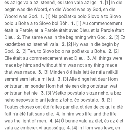
és az Íge vala az Istennél, és Isten vala az Íge.
1.
[1] In die
2 Chronicles
begin was die Woord, en die Woord was by God, en die
Ezra
Woord was God.
1.
[1] Na počiatku bolo Slovo a to Slovo
Nehemiah
bolo u Boha a to Slovo bol Bôh.
1.
[1] Au commencement
Esther
était la Parole, et la Parole était avec Dieu, et la Parole était
Dieu.
2.
The same was in the beginning with God.
2.
[2] Ez
Job
kezdetben az Istennél vala.
2.
[2] Hy was in die begin by
Psalms
God.
2.
[2] Ten, to Slovo bolo na počiatku u Boha.
2.
[2]
Proverbs
Elle était au commencement avec Dieu.
3.
All things were
Ecclesiastes
made by him; and without him was not any thing made
S of Solomon
that was made.
3.
[3] Minden ő általa lett és nála nélkül
Isaiah
semmi sem lett, a mi lett.
3.
[3] Alle dinge het deur Hom
Jeremiah
ontstaan, en sonder Hom het nie een ding ontstaan wat
Lamentations
ontstaan het nie.
3.
[3] Všetko povstalo skrze neho, a bez
neho nepovstalo ani jedno z toho, čo povstalo.
3.
[3]
Ezekiel
Toutes choses ont été faites par elle, et rien de ce qui a été
Daniel
fait n'a été fait sans elle.
4.
In him was life; and the life
Hosea
was the light of men.
4.
[4] Ő benne vala az élet, és az élet
Joel
vala az emberek világossága;
4.
[4] In Hom was lewe, en