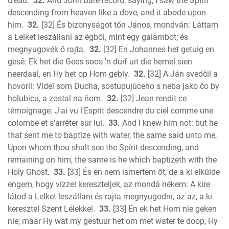
d'eau.
32.
And John bare record, saying, I saw the Spirit
descending from heaven like a dove, and it abode upon
him.
32.
[32] És bizonyságot tőn János, mondván: Láttam
a Lelket leszállani az égből, mint egy galambot; és
megnyugovék ő rajta.
32.
[32] En Johannes het getuig en
gesê: Ek het die Gees soos 'n duif uit die hemel sien
neerdaal, en Hy het op Hom gebly.
32.
[32] A Ján svedčil a
hovoril: Videl som Ducha, sostupujúceho s neba jako čo by
holubicu, a zostal na ňom.
32.
[32] Jean rendit ce
témoignage: J'ai vu l'Esprit descendre du ciel comme une
colombe et s'arrêter sur lui.
33.
And I knew him not: but he
that sent me to baptize with water, the same said unto me,
Upon whom thou shalt see the Spirit descending, and
remaining on him, the same is he which baptizeth with the
Holy Ghost.
33.
[33] És én nem ismertem őt; de a ki elkülde
engem, hogy vízzel kereszteljek, az mondá nékem: A kire
látod a Lelket leszállani és rajta megnyugodni, az az, a ki
keresztel Szent Lélekkel.
33.
[33] En ek het Hom nie geken
nie; maar Hy wat my gestuur het om met water te doop, Hy