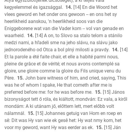
Atya egyszülöttjének dicsőségét), a ki teljes vala
kegyelemmel és igazsággal.
14.
[14] En die Woord het
vlees geword en het onder ons gewoon -- en ons het sy
heerlikheid aanskou, 'n heerlikheid soos van die
Eniggeborene wat van die Vader kom -- vol van genade en
waarheid.
14.
[14] A on, to Slovo sa stalo telom a stánilo
medzi nami, a hľadeli sme na jeho slávu, na slávu jako
jednorodeného od Otca a bol plný milosti a pravdy.
14.
[14]
Et la parole a été faite chair, et elle a habité parmi nous,
pleine de grâce et de vérité; et nous avons contemplé sa
gloire, une gloire comme la gloire du Fils unique venu du
Père.
15.
John bare witness of him, and cried, saying, This
was he of whom I spake, He that cometh after me is
preferred before me: for he was before me.
15.
[15] János
bizonyságot tett ő róla, és kiáltott, mondván: Ez vala, a kiről
mondám: A ki utánam jő, előttem lett, mert előbb volt
nálamnál.
15.
[15] Johannes getuig van Hom en roep en
sê: Dit was Hy van wie ek gesê het: Hy wat nmy kom, het
voor my geword, want Hy was eerder as ek.
15.
[15] Ján