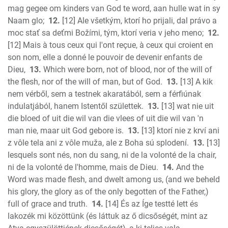
mag gegee om kinders van God te word, aan hulle wat in sy
Naam glo;
12.
[12] Ale všetkým, ktorí ho prijali, dal právo a
moc stať sa deťmi Božími, tým, ktorí veria v jeho meno;
12.
[12] Mais à tous ceux qui l'ont reçue, à ceux qui croient en
son nom, elle a donné le pouvoir de devenir enfants de
Dieu,
13.
Which were born, not of blood, nor of the will of
the flesh, nor of the will of man, but of God.
13.
[13] A kik
nem vérből, sem a testnek akaratából, sem a férfiúnak
indulatjából, hanem Istentől születtek.
13.
[13] wat nie uit
die bloed of uit die wil van die vlees of uit die wil van 'n
man nie, maar uit God gebore is.
13.
[13] ktorí nie z krví ani
z vôle tela ani z vôle muža, ale z Boha sú splodení.
13.
[13]
lesquels sont nés, non du sang, ni de la volonté de la chair,
ni de la volonté de l'homme, mais de Dieu.
14.
And the
Word was made flesh, and dwelt among us, (and we beheld
his glory, the glory as of the only begotten of the Father,)
full of grace and truth.
14.
[14] És az Íge testté lett és
lakozék mi közöttünk (és láttuk az ő dicsőségét, mint az