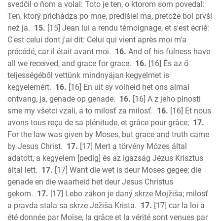
svedčil o ňom a volal: Toto je ten, o ktorom som povedal:
Ten, ktorý prichádza po mne, predišiel ma, pretože bol prvší
než ja.
15.
[15] Jean lui a rendu témoignage, et s'est écrié:
C'est celui dont j'ai dit: Celui qui vient après moi m'a
précédé, car il était avant moi.
16.
And of his fulness have
all we received, and grace for grace.
16.
[16] És az ő
teljességéből vettünk mindnyájan kegyelmet is
kegyelemért.
16.
[16] En uit sy volheid het ons almal
ontvang, ja, genade op genade.
16.
[16] A z jeho plnosti
sme my všetci vzali, a to milosť za milosť.
16.
[16] Et nous
avons tous reçu de sa plénitude, et grâce pour grâce;
17.
For the law was given by Moses, but grace and truth came
by Jesus Christ.
17.
[17] Mert a törvény Mózes által
adatott, a kegyelem [pedig] és az igazság Jézus Krisztus
által lett.
17.
[17] Want die wet is deur Moses gegee; die
genade en die waarheid het deur Jesus Christus
gekom.
17.
[17] Lebo zákon je daný skrze Mojžiša; milosť
a pravda stala sa skrze Ježiša Krista.
17.
[17] car la loi a
été donnée par Moïse, la grâce et la vérité sont venues par