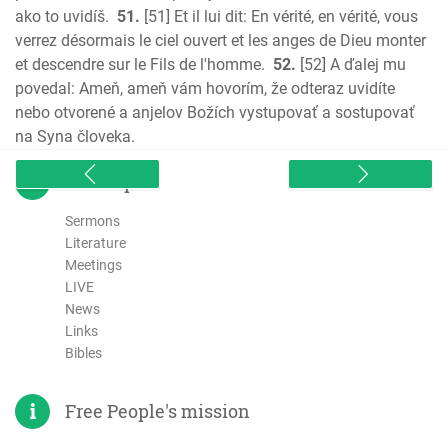
ako to uvidíš.
51.
[51] Et il lui dit: En vérité, en vérité, vous
verrez désormais le ciel ouvert et les anges de Dieu monter
et descendre sur le Fils de l'homme.
52.
[52] A ďalej mu
povedal: Ameň, ameň vám hovorím, že odteraz uvidíte
nebo otvorené a anjelov Božích vystupovať a sostupovať
na Syna človeka.
sitemap
Sermons
Literature
Meetings
LIVE
News
Links
Bibles
Free People's mission