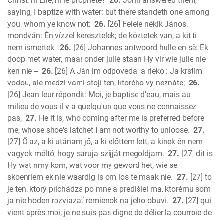
Christ, ni Elie, ni le prophète?
26.
John answered them,
saying, I baptize with water: but there standeth one among
you, whom ye know not;
26.
[26] Felele nékik János,
mondván: Én vízzel keresztelek; de köztetek van, a kit ti
nem ismertek.
26.
[26] Johannes antwoord hulle en sê: Ek
doop met water, maar onder julle staan Hy vir wie julle nie
ken nie --
26.
[26] A Ján im odpovedal a riekol: Ja krstím
vodou, ale medzi vami stojí ten, ktorého vy neznáte;
26.
[26] Jean leur répondit: Moi, je baptise d'eau, mais au
milieu de vous il y a quelqu'un que vous ne connaissez
pas,
27.
He it is, who coming after me is preferred before
me, whose shoe's latchet I am not worthy to unloose.
27.
[27] Ő az, a ki utánam jő, a ki előttem lett, a kinek én nem
vagyok méltó, hogy saruja szíjját megoldjam.
27.
[27] dit is
Hy wat nmy kom, wat voor my geword het, wie se
skoenriem ek nie waardig is om los te maak nie.
27.
[27] to
je ten, ktorý prichádza po mne a predišiel ma, ktorému som
ja nie hoden rozviazať remienok na jeho obuvi.
27.
[27] qui
vient après moi; je ne suis pas digne de délier la courroie de