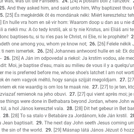
r was, was uit die Fariseërs.
24.
[24] A poslaní boli z farizeov.
25.
And they asked him, and said unto him, Why baptizest thou the
5.
[25] És megkérdék őt és mondának néki: Miért keresztelsz teh
] En hulle vra hom en sê vir hom: Waarom doop u dan as u nie die
i a riekli mu: A čo tedy krstíš, ak si ty nie Kristus, ani Eliáš ani 
nc baptises-tu, si tu n'es pas le Christ, ni Elie, ni le prophète?
2
tandeth one among you, whom ye know not;
26.
[26] Felele nékik
t ti nem ismertek.
26.
[26] Johannes antwoord hulle en sê: Ek do
-
26.
[26] A Ján im odpovedal a riekol: Ja krstím vodou, ale medz
dit: Moi, je baptise d'eau, mais au milieu de vous il y a quelqu
er me is preferred before me, whose shoe's latchet I am not wort
inek én nem vagyok méltó, hogy saruja szíjját megoldjam.
27.
[27
riem ek nie waardig is om los te maak nie.
27.
[27] to je ten, k
zviazať remienok na jeho obuvi.
27.
[27] qui vient après moi; je
e things were done in Bethabara beyond Jordan, where John w
úl, a hol János keresztel vala.
28.
[28] Dit het gebeur in Bet ba
.
28.
[28] To sa stalo v Betabáre za Jordánom, kde Ján krstil.
2
ù Jean baptisait.
29.
The next day John seeth Jesus coming unto
he sin of the world.
29.
[29] Másnap látá János Jézust ő hozz