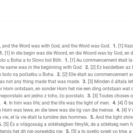
Judges
Ruth
1 Samuel
2 Samuel
1 Kings
2 Kings
, and the Word was with God, and the Word was God.
1.
[1] Kez
1 Chronic
1.
[1] In die begin was die Woord, en die Woord was by God, en
2 Chroni
olo u Boha a to Slovo bol Bôh.
1.
[1] Au commencement était la P
Ezra
e same was in the beginning with God.
2.
[2] Ez kezdetben az I
vo bolo na počiatku u Boha.
2.
[2] Elle était au commencement a
Nehemia
as not any thing made that was made.
3.
[3] Minden ő általa le
Esther
eur Hom ontstaan, en sonder Hom het nie een ding ontstaan wat o
Job
nepovstalo ani jedno z toho, čo povstalo.
3.
[3] Toutes choses ont
Psalms
.
4.
In him was life; and the life was the light of men.
4.
[4] Ő be
Proverbs
In Hom was lewe, en die lewe was die lig van die mense.
4.
[4] V 
Ecclesias
la vie, et la vie était la lumière des hommes.
5.
And the light shin
S of Sol
5.
[5] És a világosság a sötétségben fénylik, de a sötétség nem f
Isaiah
ternis het dit nie oorweldig nie.
5.
[5] a to svetlo svieti vo tme, 