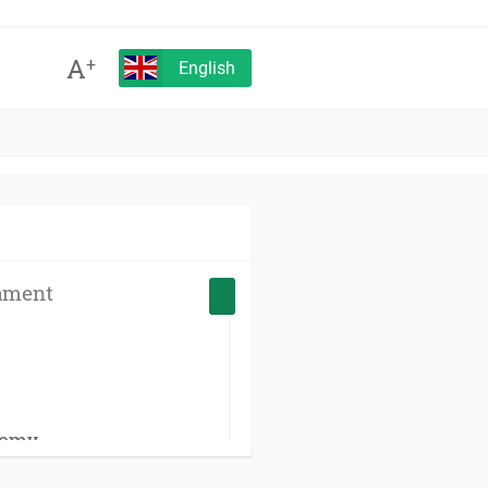
A
+
English
ament
nomy