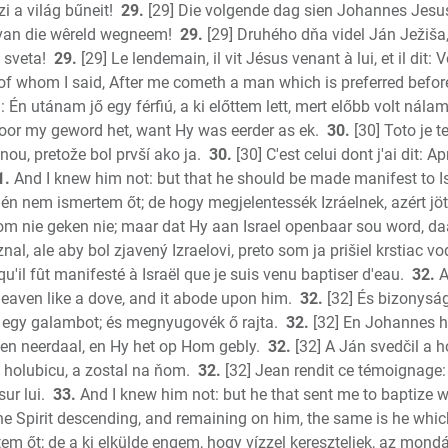
i a világ bűneit!
29.
[29] Die volgende dag sien Johannes Jesus
van die wêreld wegneem!
29.
[29] Druhého dňa videl Ján Ježiša,
 sveta!
29.
[29] Le lendemain, il vit Jésus venant à lui, et il dit: 
 of whom I said, After me cometh a man which is preferred befor
 Én utánam jő egy férfiú, a ki előttem lett, mert előbb volt nálam
or my geword het, want Hy was eerder as ek.
30.
[30] Toto je 
ou, pretože bol prvší ako ja.
30.
[30] C'est celui dont j'ai dit:
1.
And I knew him not: but that he should be made manifest to Is
 én nem ismertem őt; de hogy megjelentessék Izráelnek, azért jött
om nie geken nie; maar dat Hy aan Israel openbaar sou word, 
al, ale aby bol zjavený Izraelovi, preto som ja prišiel krstiac vo
u'il fût manifesté à Israël que je suis venu baptiser d'eau.
32.
A
eaven like a dove, and it abode upon him.
32.
[32] És bizonysá
nt egy galambot; és megnyugovék ő rajta.
32.
[32] En Johannes he
sien neerdaal, en Hy het op Hom gebly.
32.
[32] A Ján svedčil a h
 holubicu, a zostal na ňom.
32.
[32] Jean rendit ce témoignage: J
ur lui.
33.
And I knew him not: but he that sent me to baptize w
e Spirit descending, and remaining on him, the same is he which
em őt; de a ki elkülde engem, hogy vízzel kereszteljek, az mondá