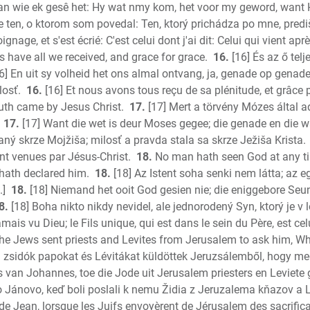
an wie ek gesê het: Hy wat nmy kom, het voor my geword, want 
Titus
e ten, o ktorom som povedal: Ten, ktorý prichádza po mne, prediš
Philemo
nage, et s'est écrié: C'est celui dont j'ai dit: Celui qui vient apr
Hebrews
s have all we received, and grace for grace.
16.
[16] És az ő tel
James
6] En uit sy volheid het ons almal ontvang, ja, genade op genade
1 Peter
losť.
16.
[16] Et nous avons tous reçu de sa plénitude, et grâce 
2 Peter
uth came by Jesus Christ.
17.
[17] Mert a törvény Mózes által ad
1 John
17.
[17] Want die wet is deur Moses gegee; die genade en die w
ný skrze Mojžiša; milosť a pravda stala sa skrze Ježiša Krista.
2 John
ont venues par Jésus-Christ.
18.
No man hath seen God at any ti
3 John
 hath declared him.
18.
[18] Az Istent soha senki nem látta; az eg
Jude
.]
18.
[18] Niemand het ooit God gesien nie; die eniggebore Seu
Revelati
8.
[18] Boha nikto nikdy nevidel, ale jednorodený Syn, ktorý je 
ais vu Dieu; le Fils unique, qui est dans le sein du Père, est celui
 the Jews sent priests and Levites from Jerusalem to ask him, W
a zsidók papokat és Lévitákat küldöttek Jeruzsálemből, hogy m
nis van Johannes, toe die Jode uit Jerusalem priesters en Leviete
o Jánovo, keď boli poslali k nemu Židia z Jeruzalema kňazov a Le
de Jean, lorsque les Juifs envoyèrent de Jérusalem des sacrificat