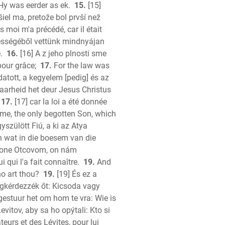
Hy was eerder as ek.
15.
[15]
iel ma, pretože bol prvší než
n
ès moi m'a précédé, car il était
jességéből vettünk mindnyájan
.
16.
[16] A z jeho plnosti sme
pour grâce;
17.
For the law was
atott, a kegyelem [pedig] és az
aarheid het deur Jesus Christus
17.
[17] car la loi a été donnée
me, the only begotten Son, which
yszülött Fiú, a ki az Atya
n wat in die boesem van die
on
v lone Otcovom, on nám
 qui l'a fait connaître.
19.
And
ho art thou?
19.
[19] És ez a
egkérdezzék őt: Kicsoda vagy
 gestuur het om hom te vra: Wie is
vitov, aby sa ho opýtali: Kto si
eurs et des Lévites, pour lui