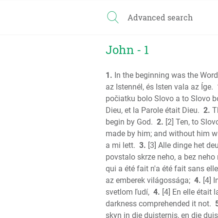
Advanced search
John - 1
1.
In the beginning was the Word
az Istennél, és Isten vala az Íge.
počiatku bolo Slovo a to Slovo b
Dieu, et la Parole était Dieu.
2.
Th
begin by God.
2.
[2] Ten, to Slo
made by him; and without him w
a mi lett.
3.
[3] Alle dinge het d
povstalo skrze neho, a bez neho 
qui a été fait n'a été fait sans elle
az emberek világossága;
4.
[4] 
svetlom ľudí,
4.
[4] En elle était 
darkness comprehended it not.
skyn in die duisternis, en die duis