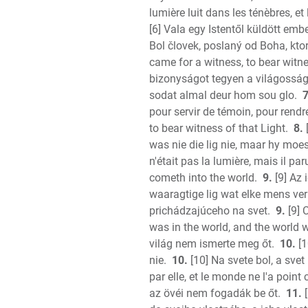
lumière luit dans les ténèbres, et 
[6] Vala egy Istentől küldött emb
Bol človek, poslaný od Boha, kt
came for a witness, to bear witne
bizonyságot tegyen a világosságr
sodat almal deur hom sou glo.
7
pour servir de témoin, pour rendr
to bear witness of that Light.
8.
was nie die lig nie, maar hy moes
n'était pas la lumière, mais il pa
cometh into the world.
9.
[9] Az 
waaragtige lig wat elke mens ver
prichádzajúceho na svet.
9.
[9] 
was in the world, and the world
világ nem ismerte meg őt.
10.
[1
nie.
10.
[10] Na svete bol, a svet
par elle, et le monde ne l'a point
az övéi nem fogadák be őt.
11.
[