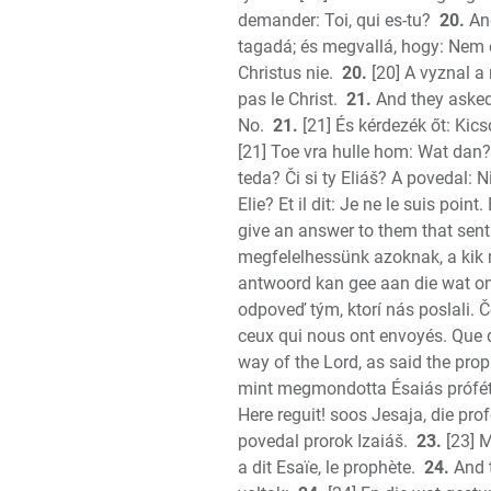
demander: Toi, qui es-tu?
20.
And
tagadá; és megvallá, hogy: Nem 
Christus nie.
20.
[20] A vyznal a 
pas le Christ.
21.
And they asked 
No.
21.
[21] És kérdezék őt: Kics
[21] Toe vra hulle hom: Wat dan? 
teda? Či si ty Eliáš? A povedal: N
Elie? Et il dit: Je ne le suis point
give an answer to them that sent
megfelelhessünk azoknak, a kik 
antwoord kan gee aan die wat on
odpoveď tým, ktorí nás poslali. 
ceux qui nous ont envoyés. Que 
way of the Lord, as said the prop
mint megmondotta Ésaiás prófét
Here reguit! soos Jesaja, die prof
povedal prorok Izaiáš.
23.
[23] M
a dit Esaïe, le prophète.
24.
And t