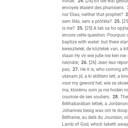
voltak:
24.
[24] En die wat gestuu
envoyés étaient des pharisiens.
nor Elias, neither that prophet?
2
sem Illés, sem a próféta?
25.
[25
is nie?
25.
[25] A tak sa ho opýtal
encore cette question: Pourquoi do
baptize with water: but there s
keresztelek; de köztetek van, a ki
staan Hy vir wie julle nie ken nie -
neznáte;
26.
[26] Jean leur répon
pas,
27.
He it is, who coming aft
utánam jő, a ki előttem lett, a k
voor my geword het, wie se skoen
ma, ktorému som ja nie hoden ro
courroie de ses souliers.
28.
Thes
Béthabarában lettek, a Jordánon t
Johannes besig was om te doop
Béthanie, au delà du Jourdain, o
Lamb of God, which taketh away t