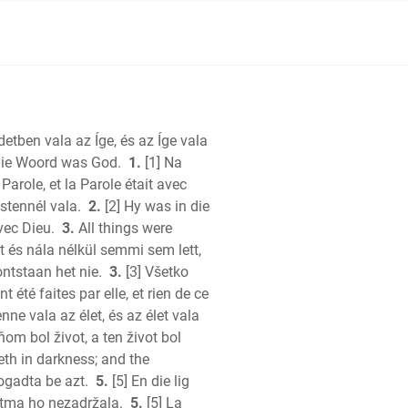
detben vala az Íge, és az Íge vala
les
 die Woord was God.
1.
[1] Na
cles
arole, et la Parole était avec
stennél vala.
2.
[2] Hy was in die
vec Dieu.
h
3.
All things were
tt és nála nélkül semmi sem lett,
ntstaan het nie.
3.
[3] Všetko
 été faites par elle, et rien de ce
nne vala az élet, és az élet vala
ňom bol život, a ten život bol
tes
eth in darkness; and the
omon
ogadta be azt.
5.
[5] En die lig
a tma ho nezadržala.
5.
[5] La