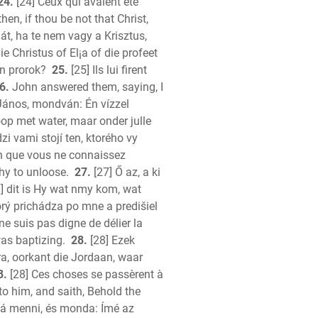
24.
[24] Ceux qui avaient été
n, if thou be not that Christ,
át, ha te nem vagy a Krisztus,
 Christus of El¡a of die profeet
ten prorok?
25.
[25] Ils lui firent
6.
John answered them, saying, I
 János, mondván: Én vízzel
op met water, maar onder julle
i vami stojí ten, ktorého vy
'un que vous ne connaissez
hy to unloose.
27.
[27] Ő az, a ki
] dit is Hy wat nmy kom, wat
torý prichádza po mne a predišiel
 ne suis pas digne de délier la
as baptizing.
28.
[28] Ezek
ra, oorkant die Jordaan, waar
8.
[28] Ces choses se passèrent à
 him, and saith, Behold the
á menni, és monda: Ímé az