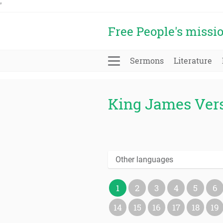
'
Free People's missi
Sermons
Literature
King James Ver
Other languages
1
2
3
4
5
6
14
15
16
17
18
19