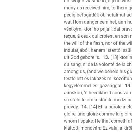
do svojho vlastného, a jeho vlastn
many as received him, to them g
pedig befogadák őt, hatalmat ada
wat Hom aangeneem het, aan hull
všetkým, ktorí ho prijali, dal prá
reçue, à ceux qui croient en son 
the will of the flesh, nor of the w
indulatjából, hanem Istentől szül
uit God gebore is.
13.
[13] ktorí 
du sang, ni de la volonté de la ch
among us, (and we beheld his glory
testté lett és lakozék mi közöttün
kegyelemmel és igazsággal.
14.
aanskou, 'n heerlikheid soos van
sa stalo telom a stánilo medzi n
pravdy.
14.
[14] Et la parole a ét
gloire, une gloire comme la gloir
whom I spake, He that cometh aft
kiáltott, mondván: Ez vala, a kir