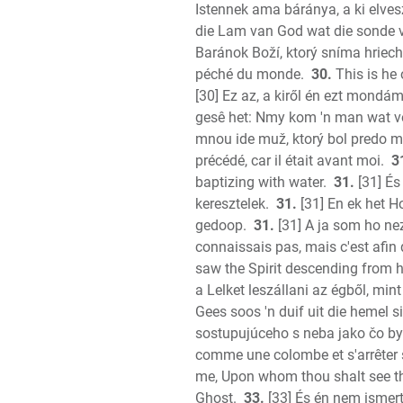
Istennek ama báránya, a ki elvesz
die Lam van God wat die sonde 
Baránok Boží, ktorý sníma hriech
péché du monde.
30.
This is he
[30] Ez az, a kiről én ezt mondám:
gesê het: Nmy kom 'n man wat vo
mnou ide muž, ktorý bol predo mn
précédé, car il était avant moi.
3
baptizing with water.
31.
[31] És
keresztelek.
31.
[31] En ek het H
gedoop.
31.
[31] A ja som ho nezn
connaissais pas, mais c'est afin q
saw the Spirit descending from h
a Lelket leszállani az égből, mi
Gees soos 'n duif uit die hemel 
sostupujúceho s neba jako čo by
comme une colombe et s'arrêter s
me, Upon whom thou shalt see th
Ghost.
33.
[33] És én nem ismert