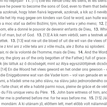
í ho neprijali!
11.
[11] Elle est venue chez les siens, et les siens
Malachi
ave he power to become the sons of God, even to them that beli
Matthew
 azoknak, hogy Isten fiaivá legyenek, azoknak, a kik az ő nevéb
Mark
e het Hy mag gegee om kinders van God te word, aan hulle wat
Luke
vo a moc stať sa deťmi Božími, tým, ktorí veria v jeho meno;
12.
[
John
nom, elle a donné le pouvoir de devenir enfants de Dieu,
13.
Whic
Acts
ill of man, but of God.
13.
[13] A kik nem vérből, sem a testnek a
Romans
ettek.
13.
[13] wat nie uit die bloed of uit die wil van die vlees o
1 Corinth
nie z krví ani z vôle tela ani z vôle muža, ale z Boha sú splodení.
air, ni de la volonté de l'homme, mais de Dieu.
14.
And the Word
2 Corint
, the glory as of the only begotten of the Father,) full of grace 
Galatian
k (és láttuk az ő dicsőségét, mint az Atya egyszülöttjének dicsősé
Ephesian
[14] En die Woord het vlees geword en het onder ons gewoon -- e
Phillipia
 die Eniggeborene wat van die Vader kom -- vol van genade en w
Colossia
ami, a hľadeli sme na jeho slávu, na slávu jako jednorodeného od
1 Thess.
é faite chair, et elle a habité parmi nous, pleine de grâce et de v
2 Thess.
e du Fils unique venu du Père.
15.
John bare witness of him, and 
1 Timoth
er me is preferred before me: for he was before me.
15.
[15] Já
ől mondám: A ki utánam jő, előttem lett, mert előbb volt nálamnál
2 Timoth