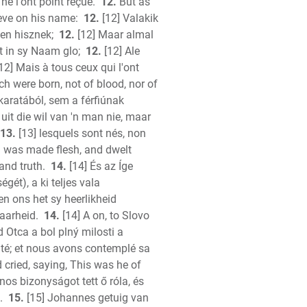
 ne l'ont point reçue.
12.
But as
eve on his name:
12.
[12] Valakik
en hisznek;
12.
[12] Maar almal
 in sy Naam glo;
12.
[12] Ale
12] Mais à tous ceux qui l'ont
h were born, not of blood, nor of
karatából, sem a férfiúnak
f uit die wil van 'n man nie, maar
ians
13.
[13] lesquels sont nés, non
 was made flesh, and dwelt
hians
and truth.
14.
[14] És az Íge
s
gét), a ki teljes vala
s
n ons het sy heerlikheid
ns
aarheid.
14.
[14] A on, to Slovo
ns
 Otca a bol plný milosti a
érité; et nous avons contemplé sa
cried, saying, This was he of
y
nos bizonyságot tett ő róla, és
.
15.
[15] Johannes getuig van
y