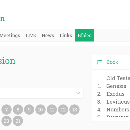
on
Meetings
LIVE
News
Links
Bibles
sion
Book
Old Test
Genesis
Exodus
Leviticus
Numbers
7
8
9
10
11
12
13
Deutero
20
21
Joshua