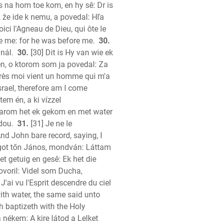
 na hom toe kom, en hy sê: Dr is
 že ide k nemu, a povedal: Hľa
Voici l'Agneau de Dieu, qui ôte le
e me: for he was before me.
30.
nál.
30.
[30] Dit is Hy van wie ek
ten, o ktorom som ja povedal: Za
 Après moi vient un homme qui m'a
rael, therefore am I come
em én, a ki vízzel
daarom het ek gekom en met water
dou.
31.
[31] Je ne le
nd John bare record, saying, I
got tőn János, mondván: Láttam
t getuig en gesê: Ek het die
ovoril: Videl som Ducha,
'ai vu l'Esprit descendre du ciel
ith water, the same said unto
 baptizeth with the Holy
 nékem: A kire látod a Lelket