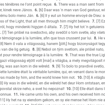
les ténèbres ne l'ont point reçue.
6.
There was a man sent from
Jeremia
er, kinek neve János.
6.
[6] Daar was 'n man van God gestuur, 
Lamentat
orému bolo meno Ján.
6.
[6] Il y eut un homme envoyé de Dieu: 
Ezekiel
ss of the Light, that all men through him might believe.
7.
[7] E
Daniel
ól, hogy mindenki higyjen ő általa.
7.
[7] Hy het tot 'n getuieni
Hosea
.
[7] Ten prišiel na svedoctvo, aby svedčil o tom svetle, aby všetc
Joel
e témoignage à la lumière, afin que tous crussent par lui.
8.
He w
Amos
[8] Nem ő vala a világosság, hanem [jött,] hogy bizonyságot tegy
Obadiah
 van die lig getuig.
8.
[8] Nebol on tým svetlom, ale prišiel nato,
rut pour rendre témoignage à la lumière.
9.
That was the true Lig
Jonah
igazi világosság eljött volt [már] a világba, a mely megvilágosít
Micah
lig, was aan kom in die wêreld.
9.
[9] To bolo to pravdivé svetlo
Nahum
Cette lumière était la véritable lumière, qui, en venant dans le m
Habakku
 was made by him, and the world knew him not.
10.
[10] A világba
Zephani
0] Hy was in die wêreld, en die wêreld het deur Hom ontstaan, e
Haggai
 povstal skrze neho, a svet ho nepoznal!
10.
[10] Elle était dans 
Zecharia
 connue.
11.
He came unto his own, and his own received him no
New Tes
11] Hy het na sy eiendom gekom, en sy eie mense het Hom nie