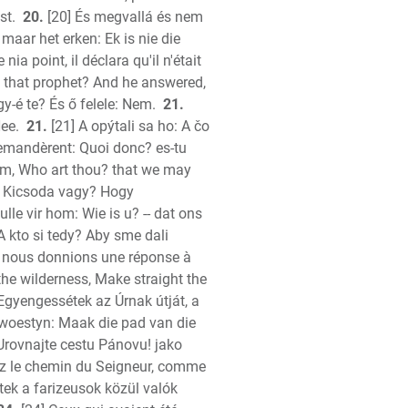
st.
20.
[20] És megvallá és nem
 maar het erken: Ek is nie die
e nia point, il déclara qu'il n'était
u that prophet? And he answered,
y-é te? És ő felele: Nem.
21.
Nee.
21.
[21] A opýtali sa ho: A čo
 demandèrent: Quoi donc? es-tu
im, Who art thou? that we may
: Kicsoda vagy? Hogy
ulle vir hom: Wie is u? -- dat ons
A kto si tedy? Aby sme dali
que nous donnions une réponse à
the wilderness, Make straight the
Egyengessétek az Úrnak útját, a
 woestyn: Maak die pad van die
 Urovnajte cestu Pánovu! jako
issez le chemin du Seigneur, comme
tek a farizeusok közül valók