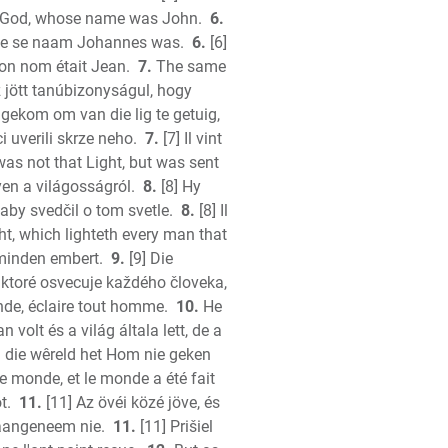
 God, whose name was John.
h
6.
wie se naam Johannes was.
6.
[6]
ions
son nom était Jean.
7.
The same
z jött tanúbizonyságul, hogy
s gekom om van die lig te getuig,
i uverili skrze neho.
7.
[7] Il vint
as not that Light, but was sent
en a világosságról.
8.
[8] Hy
 aby svedčil o tom svetle.
8.
[8] Il
ht, which lighteth every man that
 minden embert.
9.
[9] Die
, ktoré osvecuje každého človeka,
onde, éclaire tout homme.
10.
He
k
n volt és a világ általa lett, de a
ah
n die wêreld het Hom nie geken
le monde, et le monde a été fait
h
t.
11.
[11] Az övéi közé jöve, és
tament
 aangeneem nie.
11.
[11] Prišiel