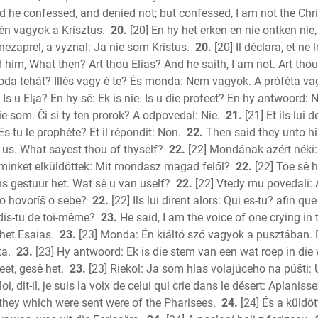
 he confessed, and denied not; but confessed, I am not the Chri
én vagyok a Krisztus.
20.
[20] En hy het erken en nie ontken nie,
nezaprel, a vyznal: Ja nie som Kristus.
20.
[20] Il déclara, et ne l
him, What then? Art thou Elias? And he saith, I am not. Art tho
oda tehát? Illés vagy-é te? És monda: Nem vagyok. A próféta vag
Is u El¡a? En hy sê: Ek is nie. Is u die profeet? En hy antwoord: 
ie som. Či si ty ten prorok? A odpovedal: Nie.
21.
[21] Et ils lui
. Es-tu le prophète? Et il répondit: Non.
22.
Then said they unto h
 us. What sayest thou of thyself?
22.
[22] Mondának azért néki
minket elküldöttek: Mit mondasz magad felől?
22.
[22] Toe sê h
s gestuur het. Wat sê u van uself?
22.
[22] Vtedy mu povedali: 
Čo hovoríš o sebe?
22.
[22] Ils lui dirent alors: Qui es-tu? afin 
dis-tu de toi-même?
23.
He said, I am the voice of one crying in 
het Esaias.
23.
[23] Monda: Én kiáltó szó vagyok a pusztában. 
a.
23.
[23] Hy antwoord: Ek is die stem van een wat roep in die
eet, gesê het.
23.
[23] Riekol: Ja som hlas volajúceho na púšti:
oi, dit-il, je suis la voix de celui qui crie dans le désert: Aplan
hey which were sent were of the Pharisees.
24.
[24] És a küldöt