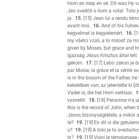
Hom en roep en sê: Dit was Hy v
Ján svedčil o ňom a volal: Toto j
ja.
15.
[15] Jean lui a rendu témoig
avant moi.
16.
And of his fulnes
kegyelmet is kegyelemért.
16.
[1
my všetci vzali, a to milosť za mi
given by Moses, but grace and tr
igazság Jézus Krisztus által lett.
gekom.
17.
[17] Lebo zákon je da
par Moïse, la grâce et la vérité s
is in the bosom of the Father, he
kebelében van, az jelentette ki [őt
Vader is, die het Hom verklaar.
1
vysvetlil.
18.
[18] Personne n'a jam
this is the record of John, when
János bizonyságtétele, a mikor 
te?
19.
[19] En dit is die getuie
u?
19.
[19] A toto je to svedoctv
ty?
19.
[19] Voici le témoignage 