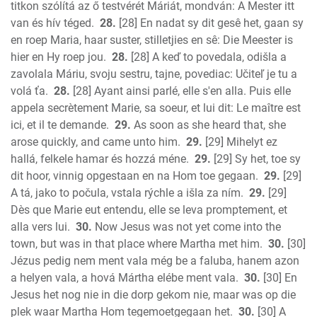
titkon szólítá az ő testvérét Máriát, mondván: A Mester itt
van és hív téged.
28.
[28] En nadat sy dit gesê het, gaan sy
en roep Maria, haar suster, stilletjies en sê: Die Meester is
hier en Hy roep jou.
28.
[28] A keď to povedala, odišla a
zavolala Máriu, svoju sestru, tajne, povediac: Učiteľ je tu a
volá ťa.
28.
[28] Ayant ainsi parlé, elle s'en alla. Puis elle
appela secrètement Marie, sa soeur, et lui dit: Le maître est
ici, et il te demande.
29.
As soon as she heard that, she
arose quickly, and came unto him.
29.
[29] Mihelyt ez
hallá, felkele hamar és hozzá méne.
29.
[29] Sy het, toe sy
dit hoor, vinnig opgestaan en na Hom toe gegaan.
29.
[29]
A tá, jako to počula, vstala rýchle a išla za ním.
29.
[29]
Dès que Marie eut entendu, elle se leva promptement, et
alla vers lui.
30.
Now Jesus was not yet come into the
town, but was in that place where Martha met him.
30.
[30]
Jézus pedig nem ment vala még be a faluba, hanem azon
a helyen vala, a hová Mártha elébe ment vala.
30.
[30] En
Jesus het nog nie in die dorp gekom nie, maar was op die
plek waar Martha Hom tegemoetgegaan het.
30.
[30] A