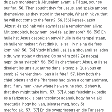
du pays montèrent à Jérusalem avant la Pâque, pour se
purifier.
56.
Then sought they for Jesus, and spake among
themselves, as they stood in the temple, What think ye, that
he will not come to the feast?
56.
[56] Keresék azért
Jézust, és szólnak vala egymással a templomban állva:
Mit gondoltok, hogy nem jön-é fel az ünnepre?
56.
[56] En
hulle het Jesus gesoek; en terwyl hulle in die tempel staan,
sê hulle vir mekaar: Wat dink julle, sal Hy nie na die fees
kom nie?
56.
[56] Vtedy hľadali Ježiša a shovárali sa jeden
s druhým stojac v chráme: Čo sa vám zdá? Že naozaj
neprijde na sviatok?
56.
[56] Ils cherchaient Jésus, et ils se
disaient les uns aux autres dans le temple: Que vous en
semble? Ne viendra-t-il pas à la fête?
57.
Now both the
chief priests and the Pharisees had given a commandment,
that, if any man knew where he were, he should shew it,
that they might take him.
57.
[57] A papi fejedelmek pedig
és a farizeusok is parancsolatot adának, hogy ha valaki
megtudja, hogy hol van, jelentse meg, hogy őt
megfogják.
57.
[57] En die owerpriesters en die Fariseërs