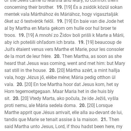
of the Jews came to Martha and Mary, to comfort them
concerning their brother.
19.
[19] És a zsidók közül sokan
mentek vala Márthához és Máriához, hogy vigasztalják
őket az ő testvérök felől.
19.
[19] En baie van die Jode het
al by Martha en Maria gekom om hulle oor hul broer te
troos.
19.
[19] A mnohí zo Židov boli prišli k Marte a Márii,
aby ich potešili ohľadom ich brata.
19.
[19] beaucoup de
Juifs étaient venus vers Marthe et Marie, pour les consoler
de la mort de leur frère.
20.
Then Martha, as soon as she
heard that Jesus was coming, went and met him: but Mary
sat still in the house.
20.
[20] Mártha azért, a mint hallja
vala, hogy Jézus jő, elébe méne; Mária pedig otthon ül
vala.
20.
[20] En toe Martha hoor dat Jesus kom, het sy
Hom tegemoetgegaan. Maar Maria het in die huis bly
sit.
20.
[20] Vtedy Marta, ako počula, že ide Ježiš, vyšla
proti nemu, ale Mária sedela doma.
20.
[20] Lorsque
Marthe apprit que Jésus arrivait, elle alla au-devant de lui,
tandis que Marie se tenait assise à la maison.
21.
Then
said Martha unto Jesus, Lord, if thou hadst been here, my