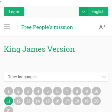
'
Login
English
A
+
Free People's mission
King James Version
Other languages
1
2
3
4
5
6
7
8
9
10
11
12
13
14
15
16
17
18
19
20
21