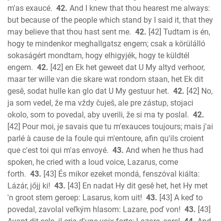
m'as exaucé.
42.
And I knew that thou hearest me always:
but because of the people which stand by I said it, that they
may believe that thou hast sent me.
42.
[42] Tudtam is én,
hogy te mindenkor meghallgatsz engem; csak a körülálló
sokaságért mondtam, hogy elhigyjék, hogy te küldtél
engem.
42.
[42] en Ek het geweet dat U My altyd verhoor,
maar ter wille van die skare wat rondom staan, het Ek dit
gesê, sodat hulle kan glo dat U My gestuur het.
42.
[42] No,
ja som vedel, že ma vždy čuješ, ale pre zástup, stojaci
okolo, som to povedal, aby uverili, že si ma ty poslal.
42.
[42] Pour moi, je savais que tu m'exauces toujours; mais j'ai
parlé à cause de la foule qui m'entoure, afin qu'ils croient
que c'est toi qui m'as envoyé.
43.
And when he thus had
spoken, he cried with a loud voice, Lazarus, come
forth.
43.
[43] És mikor ezeket mondá, fenszóval kiálta:
Lázár, jőjj ki!
43.
[43] En nadat Hy dit gesê het, het Hy met
'n groot stem geroep: Lasarus, kom uit!
43.
[43] A keď to
povedal, zavolal veľkým hlasom: Lazare, poď von!
43.
[43]