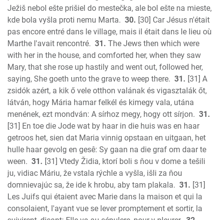
Ježiš nebol ešte prišiel do mestečka, ale bol ešte na mieste,
kde bola vyšla proti nemu Marta.
30.
[30] Car Jésus n'était
pas encore entré dans le village, mais il était dans le lieu où
Marthe l'avait rencontré.
31.
The Jews then which were
with her in the house, and comforted her, when they saw
Mary, that she rose up hastily and went out, followed her,
saying, She goeth unto the grave to weep there.
31.
[31] A
zsidók azért, a kik ő vele otthon valának és vigasztalák őt,
látván, hogy Mária hamar felkél és kimegy vala, utána
menének, ezt mondván: A sírhoz megy, hogy ott sírjon.
31.
[31] En toe die Jode wat by haar in die huis was en haar
getroos het, sien dat Maria vinnig opstaan en uitgaan, het
hulle haar gevolg en gesê: Sy gaan na die graf om daar te
ween.
31.
[31] Vtedy Židia, ktorí boli s ňou v dome a tešili
ju, vidiac Máriu, že vstala rýchle a vyšla, išli za ňou
domnievajúc sa, že ide k hrobu, aby tam plakala.
31.
[31]
Les Juifs qui étaient avec Marie dans la maison et qui la
consolaient, l'ayant vue se lever promptement et sortir, la