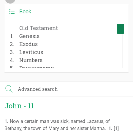
Book
Old Testament
Genesis
Exodus
Leviticus
Numbers
Deuteronomy
Joshua
Judges
Advanced search
Ruth
1 Samuel
John - 11
2 Samuel
1 Kings
1.
Now a certain man was sick, named Lazarus, of
2 Kings
Bethany, the town of Mary and her sister Martha.
1.
[1]
1 Chronicles