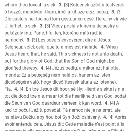
Amos
whom thou lovest is sick.
3.
[3] Küldének azért a testvérek
Obadiah
ő hozzá, mondván: Uram, ímé, a kit szeretsz, beteg.
3.
[3]
Jonah
Die susters het toe na Hom gestuur en gesê: Here, hy vir wie
Micah
U liefhet, is siek.
3.
[3] Vtedy poslaly k nemu tie sestry a
odkázaly mu: Pane, hľa, ten, ktorého máš rád, je
Nahum
nemocný.
3.
[3] Les soeurs envoyèrent dire à Jésus:
Habakkuk
Seigneur, voici, celui que tu aimes est malade.
4.
When
Zephaniah
Jesus heard that, he said, This sickness is not unto death,
Haggai
but for the glory of God, that the Son of God might be
Zechariah
glorified thereby.
4.
[4] Jézus pedig, a mikor ezt hallotta,
New Testament
monda: Ez a betegség nem halálos, hanem az Isten
Malachi
dicsőségére való, hogy dicsőíttessék általa az Istennek
Matthew
Fia.
4.
[4] En toe Jesus dit hoor, sê Hy: Hierdie siekte is nie
tot die dood toe nie, maar tot die heerlikheid van God, sodat
Mark
die Seun van God daardeur verheerlik kan word.
4.
[4] A
Luke
keď to počul Ježiš, povedal: Tá nemoc nie je na smrť, ale
John
na slávu Božiu, aby ňou bol Syn Boží oslávený.
4.
[4] Après
Acts
avoir entendu cela, Jésus dit: Cette maladie n'est point à la
Romans