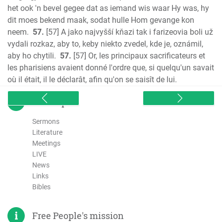
het ook 'n bevel gegee dat as iemand wis waar Hy was, hy
dit moes bekend maak, sodat hulle Hom gevange kon
neem.
57.
[57] A jako najvyšší kňazi tak i farizeovia boli už
vydali rozkaz, aby to, keby niekto zvedel, kde je, oznámil,
aby ho chytili.
57.
[57] Or, les principaux sacrificateurs et
les pharisiens avaient donné l'ordre que, si quelqu'un savait
où il était, il le déclarât, afin qu'on se saisît de lui.
sitemap
Sermons
Literature
Meetings
LIVE
News
Links
Bibles
Free People's mission