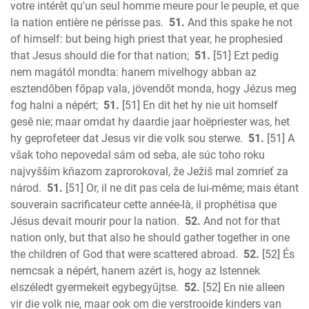
votre intérêt qu'un seul homme meure pour le peuple, et que
la nation entière ne périsse pas.
51.
And this spake he not
of himself: but being high priest that year, he prophesied
that Jesus should die for that nation;
51.
[51] Ezt pedig
nem magától mondta: hanem mivelhogy abban az
esztendőben főpap vala, jövendőt monda, hogy Jézus meg
fog halni a népért;
51.
[51] En dit het hy nie uit homself
gesê nie; maar omdat hy daardie jaar hoëpriester was, het
hy geprofeteer dat Jesus vir die volk sou sterwe.
51.
[51] A
však toho nepovedal sám od seba, ale súc toho roku
najvyšším kňazom zaprorokoval, že Ježiš mal zomrieť za
národ.
51.
[51] Or, il ne dit pas cela de lui-même; mais étant
souverain sacrificateur cette année-là, il prophétisa que
Jésus devait mourir pour la nation.
52.
And not for that
nation only, but that also he should gather together in one
the children of God that were scattered abroad.
52.
[52] És
nemcsak a népért, hanem azért is, hogy az Istennek
elszéledt gyermekeit egybegyűjtse.
52.
[52] En nie alleen
vir die volk nie, maar ook om die verstrooide kinders van