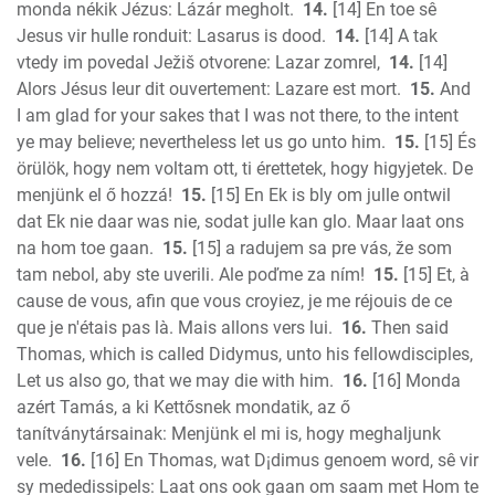
monda nékik Jézus: Lázár megholt.
14.
[14] En toe sê
Jesus vir hulle ronduit: Lasarus is dood.
14.
[14] A tak
vtedy im povedal Ježiš otvorene: Lazar zomrel,
14.
[14]
Alors Jésus leur dit ouvertement: Lazare est mort.
15.
And
I am glad for your sakes that I was not there, to the intent
ye may believe; nevertheless let us go unto him.
15.
[15] És
örülök, hogy nem voltam ott, ti érettetek, hogy higyjetek. De
menjünk el ő hozzá!
15.
[15] En Ek is bly om julle ontwil
dat Ek nie daar was nie, sodat julle kan glo. Maar laat ons
na hom toe gaan.
15.
[15] a radujem sa pre vás, že som
tam nebol, aby ste uverili. Ale poďme za ním!
15.
[15] Et, à
cause de vous, afin que vous croyiez, je me réjouis de ce
que je n'étais pas là. Mais allons vers lui.
16.
Then said
Thomas, which is called Didymus, unto his fellowdisciples,
Let us also go, that we may die with him.
16.
[16] Monda
azért Tamás, a ki Kettősnek mondatik, az ő
tanítványtársainak: Menjünk el mi is, hogy meghaljunk
vele.
16.
[16] En Thomas, wat D¡dimus genoem word, sê vir
sy mededissipels: Laat ons ook gaan om saam met Hom te