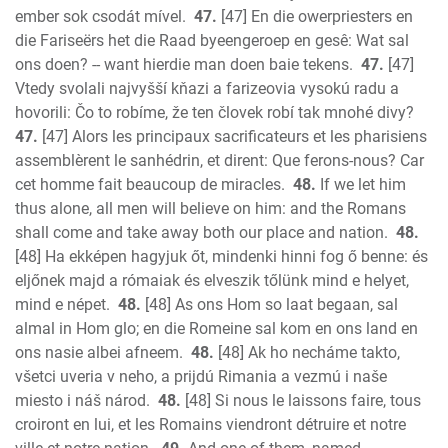
ember sok csodát mível.
47.
[47] En die owerpriesters en
die Fariseërs het die Raad byeengeroep en gesê: Wat sal
ons doen? -- want hierdie man doen baie tekens.
47.
[47]
Vtedy svolali najvyšší kňazi a farizeovia vysokú radu a
hovorili: Čo to robíme, že ten človek robí tak mnohé divy?
47.
[47] Alors les principaux sacrificateurs et les pharisiens
assemblèrent le sanhédrin, et dirent: Que ferons-nous? Car
cet homme fait beaucoup de miracles.
48.
If we let him
thus alone, all men will believe on him: and the Romans
shall come and take away both our place and nation.
48.
[48] Ha ekképen hagyjuk őt, mindenki hinni fog ő benne: és
eljőnek majd a rómaiak és elveszik tőlünk mind e helyet,
mind e népet.
48.
[48] As ons Hom so laat begaan, sal
almal in Hom glo; en die Romeine sal kom en ons land en
ons nasie albei afneem.
48.
[48] Ak ho necháme takto,
všetci uveria v neho, a prijdú Rimania a vezmú i naše
miesto i náš národ.
48.
[48] Si nous le laissons faire, tous
croiront en lui, et les Romains viendront détruire et notre