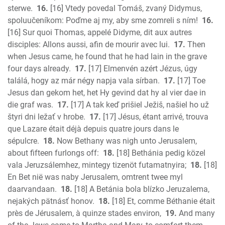
sterwe.
16.
[16] Vtedy povedal Tomáš, zvaný Didymus,
spoluučeníkom: Poďme aj my, aby sme zomreli s ním!
16.
[16] Sur quoi Thomas, appelé Didyme, dit aux autres
disciples: Allons aussi, afin de mourir avec lui.
17.
Then
when Jesus came, he found that he had lain in the grave
four days already.
17.
[17] Elmenvén azért Jézus, úgy
találá, hogy az már négy napja vala sírban.
17.
[17] Toe
Jesus dan gekom het, het Hy gevind dat hy al vier dae in
die graf was.
17.
[17] A tak keď prišiel Ježiš, našiel ho už
štyri dni ležať v hrobe.
17.
[17] Jésus, étant arrivé, trouva
que Lazare était déjà depuis quatre jours dans le
sépulcre.
18.
Now Bethany was nigh unto Jerusalem,
about fifteen furlongs off:
18.
[18] Bethánia pedig közel
vala Jeruzsálemhez, mintegy tizenöt futamatnyira;
18.
[18]
En Bet nië was naby Jerusalem, omtrent twee myl
daarvandaan.
18.
[18] A Betánia bola blízko Jeruzalema,
nejakých pätnásť honov.
18.
[18] Et, comme Béthanie était
près de Jérusalem, à quinze stades environ,
19.
And many