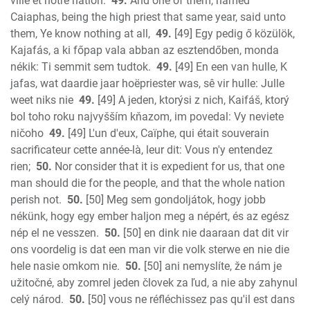
ville et notre nation.
49.
And one of them, named
Caiaphas, being the high priest that same year, said unto
them, Ye know nothing at all,
49.
[49] Egy pedig ő közülök,
Kajafás, a ki főpap vala abban az esztendőben, monda
nékik: Ti semmit sem tudtok.
49.
[49] En een van hulle, K
jafas, wat daardie jaar hoëpriester was, sê vir hulle: Julle
weet niks nie
49.
[49] A jeden, ktorýsi z nich, Kaifáš, ktorý
bol toho roku najvyšším kňazom, im povedal: Vy neviete
ničoho
49.
[49] L'un d'eux, Caïphe, qui était souverain
sacrificateur cette année-là, leur dit: Vous n'y entendez
rien;
50.
Nor consider that it is expedient for us, that one
man should die for the people, and that the whole nation
perish not.
50.
[50] Meg sem gondoljátok, hogy jobb
nékünk, hogy egy ember haljon meg a népért, és az egész
nép el ne vesszen.
50.
[50] en dink nie daaraan dat dit vir
ons voordelig is dat een man vir die volk sterwe en nie die
hele nasie omkom nie.
50.
[50] ani nemyslíte, že nám je
užitočné, aby zomrel jeden človek za ľud, a nie aby zahynul
celý národ.
50.
[50] vous ne réfléchissez pas qu'il est dans