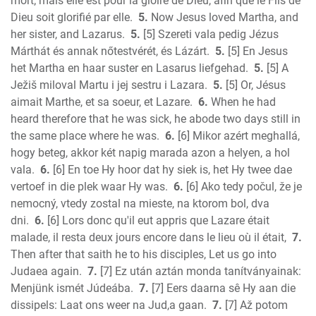
mort; mais elle est pour la gloire de Dieu, afin que le Fils de
1 Corinthians
Dieu soit glorifié par elle.
5.
Now Jesus loved Martha, and
2 Corinthians
her sister, and Lazarus.
5.
[5] Szereti vala pedig Jézus
Galatians
Márthát és annak nőtestvérét, és Lázárt.
5.
[5] En Jesus
het Martha en haar suster en Lasarus liefgehad.
5.
[5] A
Ephesians
Ježiš miloval Martu i jej sestru i Lazara.
5.
[5] Or, Jésus
Phillipians
aimait Marthe, et sa soeur, et Lazare.
6.
When he had
Colossians
heard therefore that he was sick, he abode two days still in
1 Thess.
the same place where he was.
6.
[6] Mikor azért meghallá,
2 Thess.
hogy beteg, akkor két napig marada azon a helyen, a hol
1 Timothy
vala.
6.
[6] En toe Hy hoor dat hy siek is, het Hy twee dae
2 Timothy
vertoef in die plek waar Hy was.
6.
[6] Ako tedy počul, že je
Titus
nemocný, vtedy zostal na mieste, na ktorom bol, dva
dni.
6.
[6] Lors donc qu'il eut appris que Lazare était
Philemon
malade, il resta deux jours encore dans le lieu où il était,
7.
Hebrews
Then after that saith he to his disciples, Let us go into
James
Judaea again.
7.
[7] Ez után aztán monda tanítványainak:
1 Peter
Menjünk ismét Júdeába.
7.
[7] Eers daarna sê Hy aan die
2 Peter
dissipels: Laat ons weer na Jud,a gaan.
7.
[7] Až potom