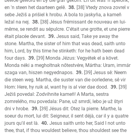
bewoë geword en by die graf gekom. En dit was 'n spelonk,
en 'n steen het daarteen gelê.
38.
[38] Vtedy znova zovrel v
sebe Ježiš a prišiel k hrobu. A bola to jaskyňa, a kameň
ležal na nej.
38.
[38] Jésus frémissant de nouveau en lui-
même, se rendit au sépulcre. C'était une grotte, et une pierre
était placée devant.
39.
Jesus said, Take ye away the
stone. Martha, the sister of him that was dead, saith unto
him, Lord, by this time he stinketh: for he hath been dead
four days.
39.
[39] Monda Jézus: Vegyétek el a követ.
Monda néki a megholtnak nőtestvére, Mártha: Uram, immár
szaga van, hiszen negyednapos.
39.
[39] Jesus sê: Neem
die steen weg. Martha, die suster van die oorledene, sê vir
Hom: Here, hy ruik al, want hy is al vier dae dood.
39.
[39]
Ježiš povedal: Zodvihnite kameň! A Marta, sestra
zomrelého, mu povedala: Pane, už smrdí, lebo je už štyri
dni v hrobe.
39.
[39] Jésus dit: Otez la pierre. Marthe, la
soeur du mort, lui dit: Seigneur, il sent déjà, car il y a quatre
jours qu'il est là.
40.
Jesus saith unto her, Said I not unto
thee, that, if thou wouldest believe, thou shouldest see the