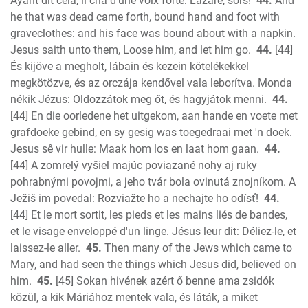
Ayant dit cela, il cria d'une voix forte: Lazare, sors!
44.
And
he that was dead came forth, bound hand and foot with
graveclothes: and his face was bound about with a napkin.
Jesus saith unto them, Loose him, and let him go.
44.
[44]
És kijöve a megholt, lábain és kezein kötelékekkel
megkötözve, és az orczája kendővel vala leborítva. Monda
nékik Jézus: Oldozzátok meg őt, és hagyjátok menni.
44.
[44] En die oorledene het uitgekom, aan hande en voete met
grafdoeke gebind, en sy gesig was toegedraai met 'n doek.
Jesus sê vir hulle: Maak hom los en laat hom gaan.
44.
[44] A zomrelý vyšiel majúc poviazané nohy aj ruky
pohrabnými povojmi, a jeho tvár bola ovinutá znojníkom. A
Ježiš im povedal: Rozviažte ho a nechajte ho odísť!
44.
[44] Et le mort sortit, les pieds et les mains liés de bandes,
et le visage enveloppé d'un linge. Jésus leur dit: Déliez-le, et
laissez-le aller.
45.
Then many of the Jews which came to
Mary, and had seen the things which Jesus did, believed on
him.
45.
[45] Sokan hivének azért ő benne ama zsidók
közül, a kik Máriához mentek vala, és láták, a miket