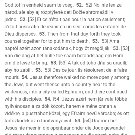
God tot 'n eenheid saam te voeg.
52.
[52] No, nie len za
národ, ale aby aj rozptýlené deti Božie shromaždil v
jedno.
52.
[52] Et ce n'était pas pour la nation seulement;
c'était aussi afin de réunir en un seul corps les enfants de
Dieu dispersés.
53.
Then from that day forth they took
counsel together for to put him to death.
53.
[53] Ama
naptól azért azon tanakodának, hogy őt megöljék.
53.
[53]
Van die dag af het hulle toe saam beraadslaag om Hom
om die lewe te bring.
53.
[53] A tak od toho dňa sa uradili,
aby ho zabili.
53.
[53] Dès ce jour, ils résolurent de le faire
mourir.
54.
Jesus therefore walked no more openly among
the Jews; but went thence unto a country near to the
wilderness, into a city called Ephraim, and there continued
with his disciples.
54.
[54] Jézus azért nem jár vala többé
nyilvánosan a zsidók között, hanem elméne onnan a
vidékre, a pusztához közel, egy Efraim nevű városba; és ott
tartózkodék az ő tanítványaival.
54.
[54] Daarom het
Jesus nie meer in die openbaar onder die Jode gewandel