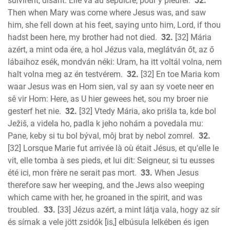
suivirent, disant: Elle va au sépulcre, pour y pleurer.
32.
Then when Mary was come where Jesus was, and saw
him, she fell down at his feet, saying unto him, Lord, if thou
hadst been here, my brother had not died.
32.
[32] Mária
azért, a mint oda ére, a hol Jézus vala, meglátván őt, az ő
lábaihoz esék, mondván néki: Uram, ha itt voltál volna, nem
halt volna meg az én testvérem.
32.
[32] En toe Maria kom
waar Jesus was en Hom sien, val sy aan sy voete neer en
sê vir Hom: Here, as U hier gewees het, sou my broer nie
gesterf het nie.
32.
[32] Vtedy Mária, ako prišla ta, kde bol
Ježiš, a videla ho, padla k jeho nohám a povedala mu:
Pane, keby si tu bol býval, môj brat by nebol zomrel.
32.
[32] Lorsque Marie fut arrivée là où était Jésus, et qu'elle le
vit, elle tomba à ses pieds, et lui dit: Seigneur, si tu eusses
été ici, mon frère ne serait pas mort.
33.
When Jesus
therefore saw her weeping, and the Jews also weeping
which came with her, he groaned in the spirit, and was
troubled.
33.
[33] Jézus azért, a mint látja vala, hogy az sír
és sírnak a vele jött zsidók [is,] elbúsula lelkében és igen