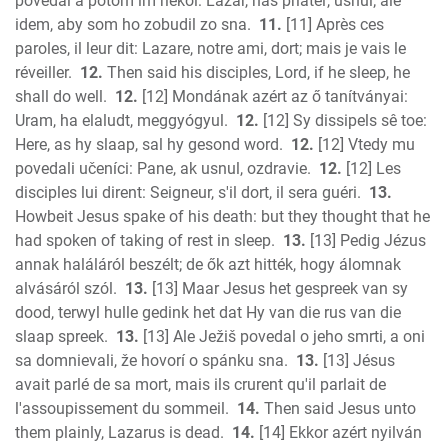
povedal a potom im riekol: Lazar, náš priateľ, usnul; ale
idem, aby som ho zobudil zo sna.
11.
[11] Après ces
paroles, il leur dit: Lazare, notre ami, dort; mais je vais le
réveiller.
12.
Then said his disciples, Lord, if he sleep, he
shall do well.
12.
[12] Mondának azért az ő tanítványai:
Uram, ha elaludt, meggyógyul.
12.
[12] Sy dissipels sê toe:
Here, as hy slaap, sal hy gesond word.
12.
[12] Vtedy mu
povedali učeníci: Pane, ak usnul, ozdravie.
12.
[12] Les
disciples lui dirent: Seigneur, s'il dort, il sera guéri.
13.
Howbeit Jesus spake of his death: but they thought that he
had spoken of taking of rest in sleep.
13.
[13] Pedig Jézus
annak haláláról beszélt; de ők azt hitték, hogy álomnak
alvásáról szól.
13.
[13] Maar Jesus het gespreek van sy
dood, terwyl hulle gedink het dat Hy van die rus van die
slaap spreek.
13.
[13] Ale Ježiš povedal o jeho smrti, a oni
sa domnievali, že hovorí o spánku sna.
13.
[13] Jésus
avait parlé de sa mort, mais ils crurent qu'il parlait de
l'assoupissement du sommeil.
14.
Then said Jesus unto
them plainly, Lazarus is dead.
14.
[14] Ekkor azért nyilván