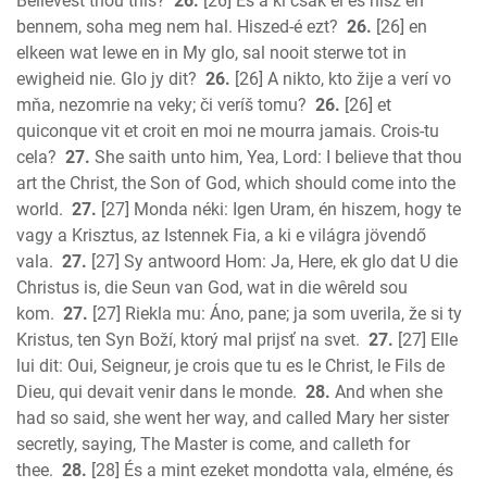
Believest thou this?
26.
[26] És a ki csak él és hisz én
bennem, soha meg nem hal. Hiszed-é ezt?
26.
[26] en
elkeen wat lewe en in My glo, sal nooit sterwe tot in
ewigheid nie. Glo jy dit?
26.
[26] A nikto, kto žije a verí vo
mňa, nezomrie na veky; či veríš tomu?
26.
[26] et
quiconque vit et croit en moi ne mourra jamais. Crois-tu
cela?
27.
She saith unto him, Yea, Lord: I believe that thou
art the Christ, the Son of God, which should come into the
world.
27.
[27] Monda néki: Igen Uram, én hiszem, hogy te
vagy a Krisztus, az Istennek Fia, a ki e világra jövendő
vala.
27.
[27] Sy antwoord Hom: Ja, Here, ek glo dat U die
Christus is, die Seun van God, wat in die wêreld sou
kom.
27.
[27] Riekla mu: Áno, pane; ja som uverila, že si ty
Kristus, ten Syn Boží, ktorý mal prijsť na svet.
27.
[27] Elle
lui dit: Oui, Seigneur, je crois que tu es le Christ, le Fils de
Dieu, qui devait venir dans le monde.
28.
And when she
had so said, she went her way, and called Mary her sister
secretly, saying, The Master is come, and calleth for
thee.
28.
[28] És a mint ezeket mondotta vala, elméne, és