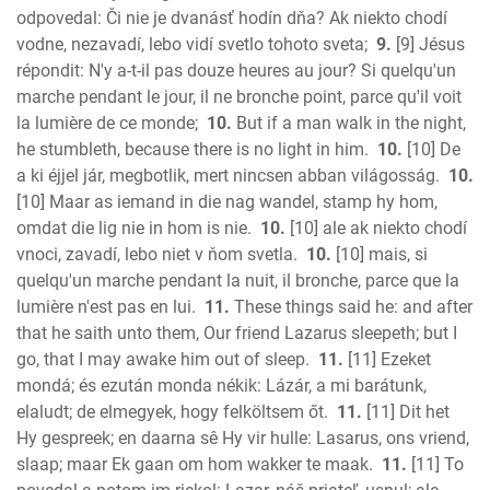
odpovedal: Či nie je dvanásť hodín dňa? Ak niekto chodí
vodne, nezavadí, lebo vidí svetlo tohoto sveta;
9.
[9] Jésus
répondit: N'y a-t-il pas douze heures au jour? Si quelqu'un
marche pendant le jour, il ne bronche point, parce qu'il voit
la lumière de ce monde;
10.
But if a man walk in the night,
he stumbleth, because there is no light in him.
10.
[10] De
a ki éjjel jár, megbotlik, mert nincsen abban világosság.
10.
[10] Maar as iemand in die nag wandel, stamp hy hom,
omdat die lig nie in hom is nie.
10.
[10] ale ak niekto chodí
vnoci, zavadí, lebo niet v ňom svetla.
10.
[10] mais, si
quelqu'un marche pendant la nuit, il bronche, parce que la
lumière n'est pas en lui.
11.
These things said he: and after
that he saith unto them, Our friend Lazarus sleepeth; but I
go, that I may awake him out of sleep.
11.
[11] Ezeket
mondá; és ezután monda nékik: Lázár, a mi barátunk,
elaludt; de elmegyek, hogy felköltsem őt.
11.
[11] Dit het
Hy gespreek; en daarna sê Hy vir hulle: Lasarus, ons vriend,
slaap; maar Ek gaan om hom wakker te maak.
11.
[11] To