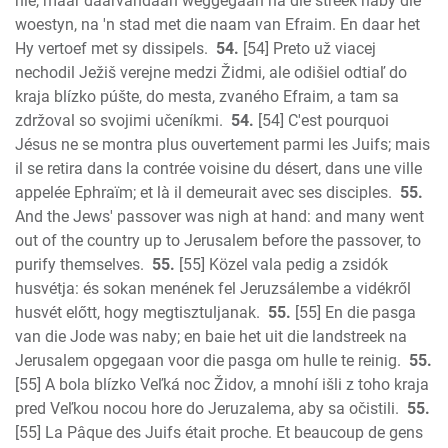
nie, maar daarvandaan weggegaan na die streek naby die
woestyn, na 'n stad met die naam van Efraim. En daar het
Hy vertoef met sy dissipels.
54.
[54] Preto už viacej
nechodil Ježiš verejne medzi Židmi, ale odišiel odtiaľ do
kraja blízko púšte, do mesta, zvaného Efraim, a tam sa
zdržoval so svojimi učeníkmi.
54.
[54] C'est pourquoi
Jésus ne se montra plus ouvertement parmi les Juifs; mais
il se retira dans la contrée voisine du désert, dans une ville
appelée Ephraïm; et là il demeurait avec ses disciples.
55.
And the Jews' passover was nigh at hand: and many went
out of the country up to Jerusalem before the passover, to
purify themselves.
55.
[55] Közel vala pedig a zsidók
husvétja: és sokan menének fel Jeruzsálembe a vidékről
husvét előtt, hogy megtisztuljanak.
55.
[55] En die pasga
van die Jode was naby; en baie het uit die landstreek na
Jerusalem opgegaan voor die pasga om hulle te reinig.
55.
[55] A bola blízko Veľká noc Židov, a mnohí išli z toho kraja
pred Veľkou nocou hore do Jeruzalema, aby sa očistili.
55.
[55] La Pâque des Juifs était proche. Et beaucoup de gens