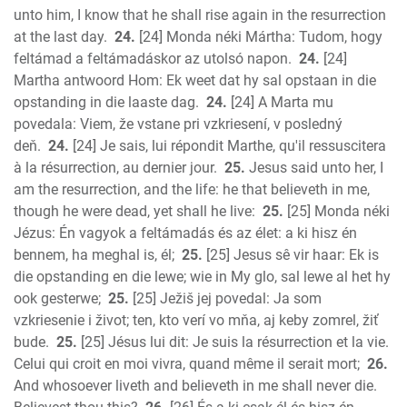
unto him, I know that he shall rise again in the resurrection
at the last day.
24.
[24] Monda néki Mártha: Tudom, hogy
feltámad a feltámadáskor az utolsó napon.
24.
[24]
Martha antwoord Hom: Ek weet dat hy sal opstaan in die
opstanding in die laaste dag.
24.
[24] A Marta mu
povedala: Viem, že vstane pri vzkriesení, v posledný
deň.
24.
[24] Je sais, lui répondit Marthe, qu'il ressuscitera
à la résurrection, au dernier jour.
25.
Jesus said unto her, I
am the resurrection, and the life: he that believeth in me,
though he were dead, yet shall he live:
25.
[25] Monda néki
Jézus: Én vagyok a feltámadás és az élet: a ki hisz én
bennem, ha meghal is, él;
25.
[25] Jesus sê vir haar: Ek is
die opstanding en die lewe; wie in My glo, sal lewe al het hy
ook gesterwe;
25.
[25] Ježiš jej povedal: Ja som
vzkriesenie i život; ten, kto verí vo mňa, aj keby zomrel, žiť
bude.
25.
[25] Jésus lui dit: Je suis la résurrection et la vie.
Celui qui croit en moi vivra, quand même il serait mort;
26.
And whosoever liveth and believeth in me shall never die.