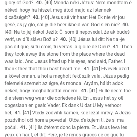
glory of God?
40.
[40] Monda néki Jézus: Nem mondtam-é
néked, hogy ha hiszel, meglátod majd az Istennek
dicsőségét?
40.
[40] Jesus sê vir haar: Het Ek nie vir jou
gesê, as jy glo, sal jy die heerlikheid van God sien nie?
40.
[40] Na to jej riekol Ježiš: Či som ti nepovedal, že ak budeš
veriť, uvidíš slávu Božiu?
40.
[40] Jésus lui dit: Ne t'ai-je
pas dit que, si tu crois, tu verras la gloire de Dieu?
41.
Then
they took away the stone from the place where the dead
was laid. And Jesus lifted up his eyes, and said, Father, I
thank thee that thou hast heard me.
41.
[41] Elvevék azért
a követ onnan, a hol a megholt feküszik vala. Jézus pedig
felemelé szemeit az égre, és monda: Atyám, hálát adok
néked, hogy meghallgattál engem.
41.
[41] Hulle neem toe
die steen weg waar die oorledene lê. En Jesus het sy oë
opgeslaan en gesê: Vader, Ek dank U dat U My verhoor
het;
41.
[41] Vtedy zodvihli kameň, kde ležal mŕtvy. A Ježiš
pozdvihol oči hore a povedal: Otče, ďakujem ti, že si ma
počul.
41.
[41] Ils ôtèrent donc la pierre. Et Jésus leva les
yeux en haut, et dit: Père, je te rends grâces de ce que tu