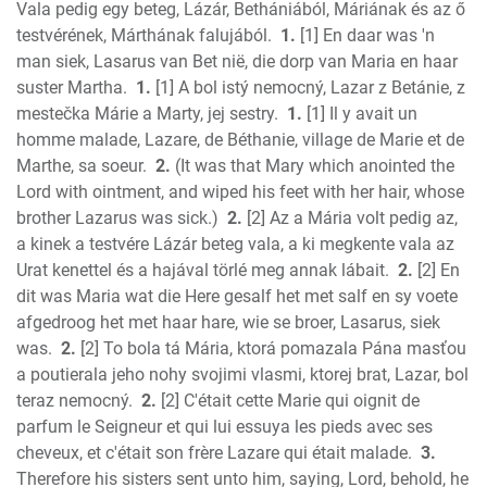
Vala pedig egy beteg, Lázár, Bethániából, Máriának és az ő
2 Chronicles
testvérének, Márthának falujából.
1.
[1] En daar was 'n
Ezra
man siek, Lasarus van Bet nië, die dorp van Maria en haar
Nehemiah
suster Martha.
1.
[1] A bol istý nemocný, Lazar z Betánie, z
Esther
mestečka Márie a Marty, jej sestry.
1.
[1] Il y avait un
homme malade, Lazare, de Béthanie, village de Marie et de
Job
Marthe, sa soeur.
2.
(It was that Mary which anointed the
Psalms
Lord with ointment, and wiped his feet with her hair, whose
Proverbs
brother Lazarus was sick.)
2.
[2] Az a Mária volt pedig az,
Ecclesiastes
a kinek a testvére Lázár beteg vala, a ki megkente vala az
S of Solomon
Urat kenettel és a hajával törlé meg annak lábait.
2.
[2] En
Isaiah
dit was Maria wat die Here gesalf het met salf en sy voete
Jeremiah
afgedroog het met haar hare, wie se broer, Lasarus, siek
Lamentations
was.
2.
[2] To bola tá Mária, ktorá pomazala Pána masťou
a poutierala jeho nohy svojimi vlasmi, ktorej brat, Lazar, bol
Ezekiel
teraz nemocný.
2.
[2] C'était cette Marie qui oignit de
Daniel
parfum le Seigneur et qui lui essuya les pieds avec ses
Hosea
cheveux, et c'était son frère Lazare qui était malade.
3.
Joel
Therefore his sisters sent unto him, saying, Lord, behold, he