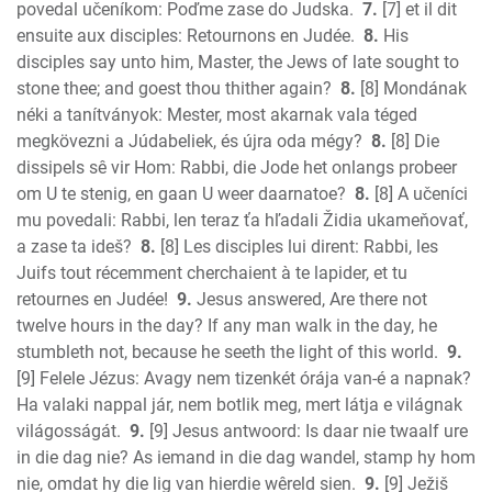
1 John
povedal učeníkom: Poďme zase do Judska.
7.
[7] et il dit
2 John
ensuite aux disciples: Retournons en Judée.
8.
His
3 John
disciples say unto him, Master, the Jews of late sought to
stone thee; and goest thou thither again?
8.
[8] Mondának
Jude
néki a tanítványok: Mester, most akarnak vala téged
Revelation
megkövezni a Júdabeliek, és újra oda mégy?
8.
[8] Die
dissipels sê vir Hom: Rabbi, die Jode het onlangs probeer
om U te stenig, en gaan U weer daarnatoe?
8.
[8] A učeníci
mu povedali: Rabbi, len teraz ťa hľadali Židia ukameňovať,
a zase ta ideš?
8.
[8] Les disciples lui dirent: Rabbi, les
Juifs tout récemment cherchaient à te lapider, et tu
retournes en Judée!
9.
Jesus answered, Are there not
twelve hours in the day? If any man walk in the day, he
stumbleth not, because he seeth the light of this world.
9.
[9] Felele Jézus: Avagy nem tizenkét órája van-é a napnak?
Ha valaki nappal jár, nem botlik meg, mert látja e világnak
világosságát.
9.
[9] Jesus antwoord: Is daar nie twaalf ure
in die dag nie? As iemand in die dag wandel, stamp hy hom
nie, omdat hy die lig van hierdie wêreld sien.
9.
[9] Ježiš