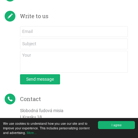
Write to us
Send message
Contact
Slobodná ľudová misia
I.Krasku 18
We use cookies to understand how you use our site and to
917 05 Trnava
I agree
improve your experience. This includes personalizing content
Slovenská republika
and advertising.
More...