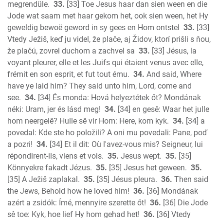
megrendüle.
33.
[33] Toe Jesus haar dan sien ween en die
Jode wat saam met haar gekom het, ook sien ween, het Hy
geweldig bewoë geword in sy gees en Hom ontstel
33.
[33]
Vtedy Ježiš, keď ju videl, že plače, aj Židov, ktorí prišli s ňou,
že plačú, zovrel duchom a zachvel sa
33.
[33] Jésus, la
voyant pleurer, elle et les Juifs qui étaient venus avec elle,
frémit en son esprit, et fut tout ému.
34.
And said, Where
have ye laid him? They said unto him, Lord, come and
see.
34.
[34] És monda: Hová helyeztétek őt? Mondának
néki: Uram, jer és lásd meg!
34.
[34] en gesê: Waar het julle
hom neergelê? Hulle sê vir Hom: Here, kom kyk.
34.
[34] a
povedal: Kde ste ho položili? A oni mu povedali: Pane, poď
a pozri!
34.
[34] Et il dit: Où l'avez-vous mis? Seigneur, lui
répondirent-ils, viens et vois.
35.
Jesus wept.
35.
[35]
Könnyekre fakadt Jézus.
35.
[35] Jesus het geween.
35.
[35] A Ježiš zaplakal.
35.
[35] Jésus pleura.
36.
Then said
the Jews, Behold how he loved him!
36.
[36] Mondának
azért a zsidók: Ímé, mennyire szerette őt!
36.
[36] Die Jode
sê toe: Kyk, hoe lief Hy hom gehad het!
36.
[36] Vtedy