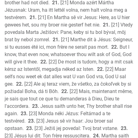
brother had not died.
21.
[21] Monda azért Mártha
Jézusnak: Uram, ha itt lettél volna, nem halt volna meg a
testvérem.
21.
[21] En Martha sê vir Jesus: Here, as U hier
gewees het, sou my broer nie gesterf het nie.
21.
[21] Vtedy
povedala Marta Ježišovi: Pane, keby si tu bol býval, môj
brat by nebol zomrel.
21.
[21] Marthe dit à Jésus: Seigneur,
si tu eusses été ici, mon frère ne serait pas mort.
22.
But I
know, that even now, whatsoever thou wilt ask of God, God
will give it thee.
22.
[22] De most is tudom, hogy a mit csak
kérsz az Istentől, megadja néked az Isten.
22.
[22] Maar
selfs nou weet ek dat alles wat U van God vra, God U sal
gee.
22.
[22] Ale aj teraz viem, že všetko, za čokoľvek by si
požiadal Boha, dá ti Bôh.
22.
[22] Mais, maintenant même,
je sais que tout ce que tu demanderas à Dieu, Dieu te
l'accordera.
23.
Jesus saith unto her, Thy brother shall rise
again.
23.
[23] Monda néki Jézus: Feltámad a te
testvéred.
23.
[23] Jesus sê vir haar: Jou broer sal
opstaan.
23.
[23] Ježiš jej povedal: Tvoj brat vstane.
23.
[23] Jésus lui dit: Ton frère ressuscitera.
24.
Martha saith