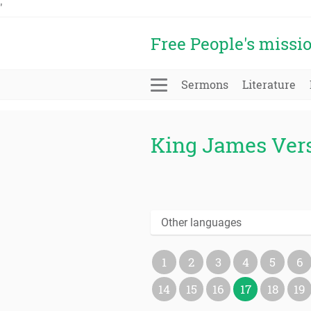
'
Free People's missi
Sermons
Literature
King James Ver
Other languages
1
2
3
4
5
6
14
15
16
17
18
19