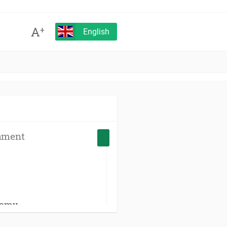
A
+
English
ament
nomy