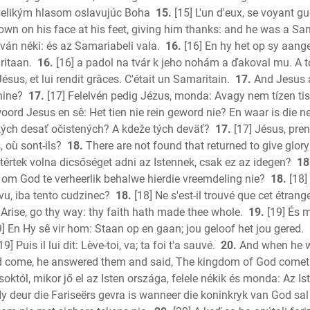
a velikým hlasom oslavujúc Boha
15.
[15] L'un d'eux, se voyant gué
own on his face at his feet, giving him thanks: and he was a Sa
ván néki: és az Samariabeli vala.
16.
[16] En hy het op sy aange
itaan.
16.
[16] a padol na tvár k jeho nohám a ďakoval mu. A t
sus, et lui rendit grâces. C'était un Samaritain.
17.
And Jesus a
nine?
17.
[17] Felelvén pedig Jézus, monda: Avagy nem tízen ti
oord Jesus en sê: Het tien nie rein geword nie? En waar is die n
etkých desať očistených? A kdeže tých deväť?
17.
[17] Jésus, prena
, où sont-ils?
18.
There are not found that returned to give glory
atértek volna dicsőséget adni az Istennek, csak ez az idegen?
18
 om God te verheerlik behalwe hierdie vreemdeling nie?
18.
[18] 
ávu, iba tento cudzinec?
18.
[18] Ne s'est-il trouvé que cet étrang
Arise, go thy way: thy faith hath made thee whole.
19.
[19] És m
] En Hy sê vir hom: Staan op en gaan; jou geloof het jou gered.
19] Puis il lui dit: Lève-toi, va; ta foi t'a sauvé.
20.
And when he w
 come, he answered them and said, The kingdom of God cometh
októl, mikor jő el az Isten országa, felele nékik és monda: Az
Hy deur die Fariseërs gevra is wanneer die koninkryk van God sa