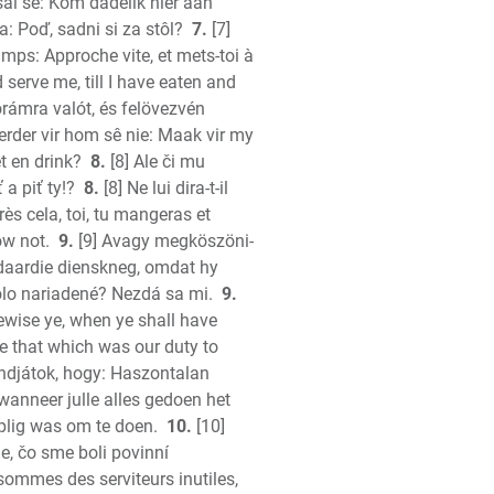
sal sê: Kom dadelik hier aan
a: Poď, sadni si za stôl?
7.
[7]
amps: Approche vite, et mets-toi à
serve me, till I have eaten and
rámra valót, és felövezvén
eerder vir hom sê nie: Maak vir my
t en drink?
8.
[8] Ale či mu
a piť ty!?
8.
[8] Ne lui dira-t-il
ians
rès cela, toi, tu mangeras et
ow not.
9.
[9] Avagy megköszöni-
hians
daardie dienskneg, omdat hy
s
bolo nariadené? Nezdá sa mi.
9.
s
ewise ye, when ye shall have
ns
e that which was our duty to
ns
ondjátok, hogy: Haszontalan
 wanneer julle alles gedoen het
rplig was om te doen.
10.
[10]
y
me, čo sme boli povinní
sommes des serviteurs inutiles,
y