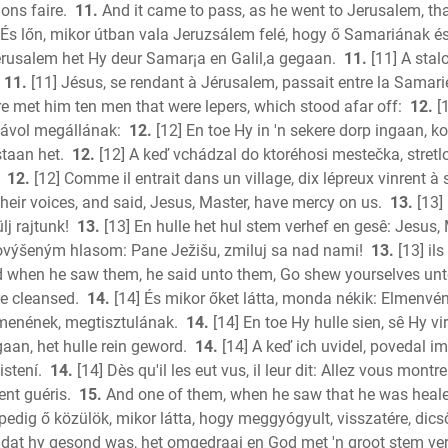
ons faire.
11.
And it came to pass, as he went to Jerusalem, th
Titus
 És lőn, mikor útban vala Jeruzsálem felé, hogy ő Samariának é
Philemo
erusalem het Hy deur Samar¡a en Galil,a gegaan.
11.
[11] A stal
Hebrews
11.
[11] Jésus, se rendant à Jérusalem, passait entre la Samarie 
James
here met him ten men that were lepers, which stood afar off:
12.
[1
1 Peter
k távol megállának:
12.
[12] En toe Hy in 'n sekere dorp ingaan,
2 Peter
staan het.
12.
[12] A keď vchádzal do ktoréhosi mestečka, stre
1 John
12.
[12] Comme il entrait dans un village, dix lépreux vinrent à 
their voices, and said, Jesus, Master, have mercy on us.
13.
[13]
2 John
j rajtunk!
13.
[13] En hulle het hul stem verhef en gesê: Jesus,
3 John
povýšeným hlasom: Pane Ježišu, zmiluj sa nad nami!
13.
[13] ils
Jude
 when he saw them, he said unto them, Go shew yourselves unto 
Revelati
re cleansed.
14.
[14] És mikor őket látta, monda nékik: Elmen
menének, megtisztulának.
14.
[14] En toe Hy hulle sien, sê Hy vi
aan, het hulle rein geword.
14.
[14] A keď ich uvidel, povedal i
istení.
14.
[14] Dès qu'il les eut vus, il leur dit: Allez vous montr
rent guéris.
15.
And one of them, when he saw that he was healed
pedig ő közülök, mikor látta, hogy meggyógyult, visszatére, dics
en dat hy gesond was, het omgedraai en God met 'n groot stem ver