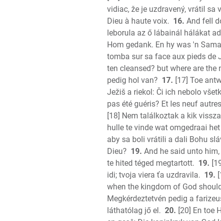
vidiac, že je uzdravený, vrátil s
Dieu à haute voix.
16.
And fell d
leborula az ő lábainál hálákat ad
Hom gedank. En hy was 'n Samar
tomba sur sa face aux pieds de Jé
ten cleansed? but where are the 
pedig hol van?
17.
[17] Toe antw
Ježiš a riekol: Či ich nebolo vš
pas été guéris? Et les neuf autres
[18] Nem találkoztak a kik vissz
hulle te vinde wat omgedraai het
aby sa boli vrátili a dali Bohu sl
Dieu?
19.
And he said unto him, 
te hited téged megtartott.
19.
[19
idi; tvoja viera ťa uzdravila.
19.
[
when the kingdom of God should
Megkérdeztetvén pedig a farizeus
láthatólag jő el.
20.
[20] En toe 