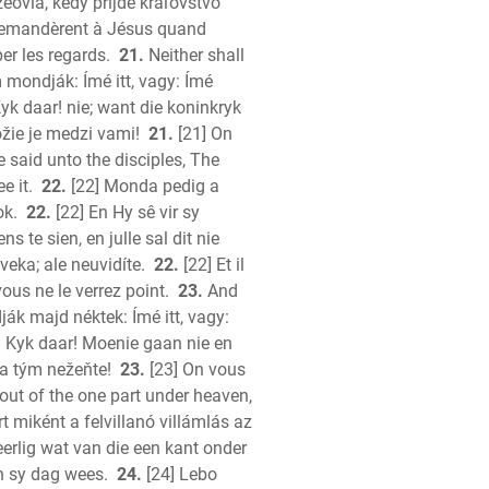
zeovia, kedy prijde kráľovstvo
demandèrent à Jésus quand
er les regards.
21.
Neither shall
mondják: Ímé itt, vagy: Ímé
 Kyk daar! nie; want die koninkryk
ožie je medzi vami!
21.
[21] On
 said unto the disciples, The
e it.
22.
[22] Monda pedig a
ok.
22.
[22] En Hy sê vir sy
 te sien, en julle sal dit nie
veka; ale neuvidíte.
22.
[22] Et il
vous ne le verrez point.
23.
And
ák majd néktek: Ímé itt, vagy:
 of: Kyk daar! Moenie gaan nie en
za tým nežeňte!
23.
[23] On vous
 out of the one part under heaven,
t miként a felvillanó villámlás az
erlig wat van die een kant onder
in sy dag wees.
24.
[24] Lebo