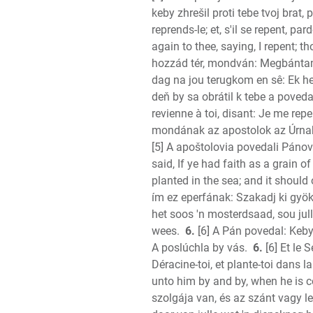
keby zhrešil proti tebe tvoj brat, 
reprends-le; et, s'il se repent, par
again to thee, saying, I repent; t
hozzád tér, mondván: Megbánta
dag na jou terugkom en sê: Ek he
deň by sa obrátil k tebe a poved
revienne à toi, disant: Je me repe
mondának az apostolok az Úrnak:
[5] A apoštolovia povedali Pánovi
said, If ye had faith as a grain 
planted in the sea; and it should
ím ez eperfának: Szakadj ki gyöke
het soos 'n mosterdsaad, sou jul
wees.
6.
[6] A Pán povedal: Keby 
A poslúchla by vás.
6.
[6] Et le 
Déracine-toi, et plante-toi dans la
unto him by and by, when he is c
szolgája van, és az szánt vagy le