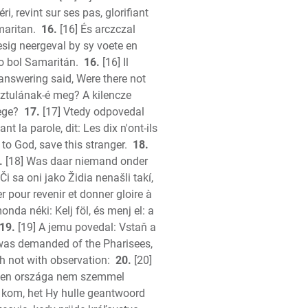
ri, revint sur ses pas, glorifiant
maritan.
16.
[16] És arczczal
sig neergeval by sy voete en
o bol Samaritán.
16.
[16] Il
nswering said, Were there not
sztulának-é meg? A kilencze
ege?
17.
[17] Vtedy odpovedal
nt la parole, dit: Les dix n'ont-ils
 to God, save this stranger.
18.
.
[18] Was daar niemand onder
Či sa oni jako Židia nenašli takí,
er pour revenir et donner gloire à
onda néki: Kelj föl, és menj el: a
19.
[19] A jemu povedal: Vstaň a
as demanded of the Pharisees,
 not with observation:
20.
[20]
 Isten országa nem szemmel
l kom, het Hy hulle geantwoord