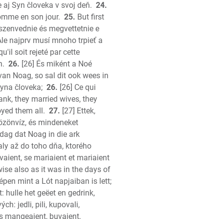
 aj Syn človeka v svoj deň.
24.
'homme en son jour.
25.
But first
 szenvednie és megvettetnie e
Ale najprv musí mnoho trpieť a
'il soit rejeté par cette
n.
26.
[26] És miként a Noé
 van Noag, so sal dit ook wees in
yna človeka;
26.
[26] Ce qui
ank, they married wives, they
oyed them all.
27.
[27] Ettek,
özönvíz, és mindeneket
e dag dat Noag in die ark
ávaly až do toho dňa, ktorého
ient, se mariaient et mariaient
ise also as it was in the days of
pen mint a Lót napjaiban is lett;
: hulle het geëet en gedrink,
h: jedli, pili, kupovali,
s mangeaient, buvaient,