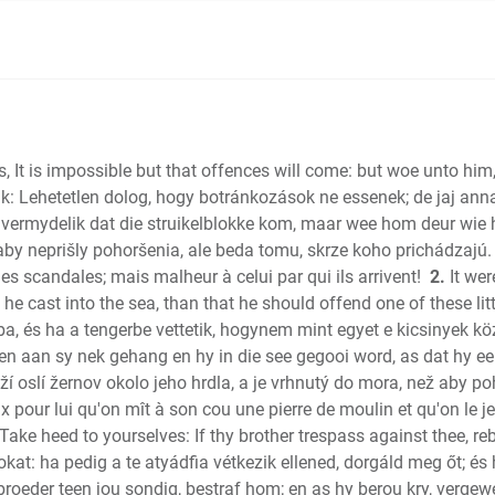
Judges
Ruth
1 Samuel
2 Samuel
1 Kings
2 Kings
s, It is impossible but that offences will come: but woe unto h
1 Chronic
: Lehetetlen dolog, hogy botránkozások ne essenek; de jaj annak
2 Chroni
 onvermydelik dat die struikelblokke kom, maar wee hom deur wie 
Ezra
by neprišly pohoršenia, ale beda tomu, skrze koho prichádzajú.
des scandales; mais malheur à celui par qui ils arrivent!
Nehemia
2.
It wer
e cast into the sea, than that he should offend one of these litt
Esther
, és ha a tengerbe vettetik, hogynem mint egyet e kicsinyek k
Job
een aan sy nek gehang en hy in die see gegooi word, as dat hy een
Psalms
eží oslí žernov okolo jeho hrdla, a je vrhnutý do mora, než aby po
Proverbs
ux pour lui qu'on mît à son cou une pierre de moulin et qu'on le je
Ecclesias
Take heed to yourselves: If thy brother trespass against thee, reb
S of Sol
at: ha pedig a te atyádfia vétkezik ellened, dorgáld meg őt; és
Isaiah
ou broeder teen jou sondig, bestraf hom; en as hy berou kry, verge