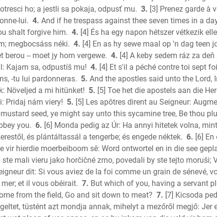
potresci ho; a jestli sa pokaja, odpusť mu.
3.
[3] Prenez garde à v
Jeremia
donne-lui.
4.
And if he trespass against thee seven times in a day
Lamentat
hou shalt forgive him.
4.
[4] És ha egy napon hétszer vétkezik ell
Ezekiel
m; megbocsáss néki.
4.
[4] En as hy sewe maal op 'n dag teen 
Daniel
t berou -- moet jy hom vergewe.
4.
[4] A keby sedem ráz za deň z
Hosea
al: Kajam sa, odpustíš mu!
4.
[4] Et s'il a péché contre toi sept fo
Joel
ns, -tu lui pardonneras.
5.
And the apostles said unto the Lord, I
Amos
 Növeljed a mi hitünket!
5.
[5] Toe het die apostels aan die He
Obadiah
: Pridaj nám viery!
5.
[5] Les apôtres dirent au Seigneur: Augme
of mustard seed, ye might say unto this sycamine tree, Be thou pl
Jonah
 obey you.
6.
[6] Monda pedig az Úr: Ha annyi hitetek volna, m
Micah
restől, és plántáltassál a tengerbe; és engede néktek.
6.
[6] En 
Nahum
le vir hierdie moerbeiboom sê: Word ontwortel en in die see gepl
Habakku
ste mali vieru jako horčičné zrno, povedali by ste tejto moruši;
Zephani
Seigneur dit: Si vous aviez de la foi comme un grain de sénevé, v
Haggai
 mer; et il vous obéirait.
7.
But which of you, having a servant plo
Zecharia
ome from the field, Go and sit down to meat?
7.
[7] Kicsoda pedi
New Tes
geltet, tüstént azt mondja annak, mihelyt a mezőről megjő: Jer e