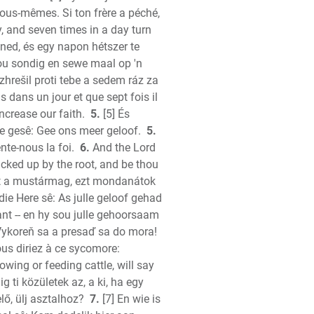
ous-mêmes. Si ton frère a péché,
h
, and seven times in a day turn
ions
ened, és egy napon hétszer te
jou sondig en sewe maal op 'n
hrešil proti tebe a sedem ráz za
is dans un jour et que sept fois il
ncrease our faith.
5.
[5] És
re gesê: Gee ons meer geloof.
5.
nte-nous la foi.
6.
And the Lord
ucked up by the root, and be thou
int a mustármag, ezt mondanátok
die Here sê: As julle geloof gehad
ant -- en hy sou julle gehoorsaam
k
 Vykoreň sa a presaď sa do mora!
ah
ous diriez à ce sycomore:
wing or feeding cattle, will say
h
g ti közületek az, a ki, ha egy
tament
lő, ülj asztalhoz?
7.
[7] En wie is