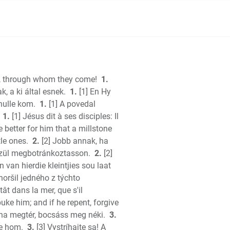
im, through whom they come!
1.
les
, a ki által esnek.
1.
[1] En Hy
cles
hulle kom.
1.
[1] A povedal
1.
[1] Jésus dit à ses disciples: Il
h
e better for him that a millstone
le ones.
2.
[2] Jobb annak, ha
özül megbotránkoztasson.
2.
[2]
 van hierdie kleintjies sou laat
horšil jedného z týchto
tât dans la mer, que s'il
tes
uke him; and if he repent, forgive
omon
 ha megtér, bocsáss meg néki.
3.
we hom.
3.
[3] Vystríhajte sa! A