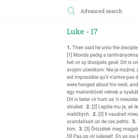
Advanced search
Luke - 17
1.
Then said he unto the disciple
[1] Monda pedig a tanítványoknak
het vir sy dissipels gesê: Dit is
svojim učeníkom: Nie je možné, a
est impossible qu'il n'arrive pas 
were hanged about his neck, and h
egy malomkövet vetnek a nyakába
Dit is beter vir hom as 'n meulst
struikel.
2.
[2] Lepšie mu je, ak l
maličkých.
2.
[2] Il vaudrait mie
scandalisait un de ces petits.
3.
him.
3.
[3] Őrizzétek meg magatok
[3] Pas op vir julleself. En as j