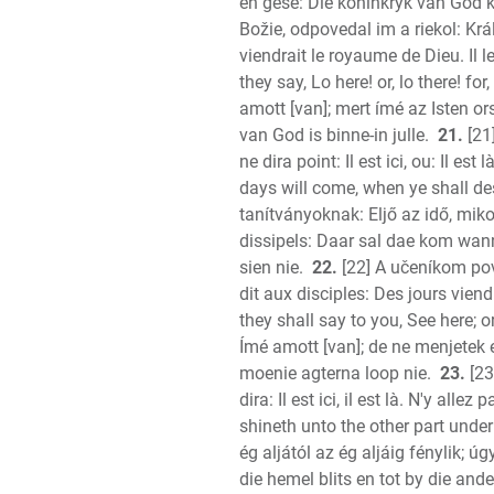
en gesê: Die koninkryk van God k
Božie, odpovedal im a riekol: Kr
viendrait le royaume de Dieu. Il 
they say, Lo here! or, lo there! f
amott [van]; mert ímé az Isten or
van God is binne-in julle.
21.
[21
ne dira point: Il est ici, ou: Il es
days will come, when ye shall des
tanítványoknak: Eljő az idő, miko
dissipels: Daar sal dae kom wanne
sien nie.
22.
[22] A učeníkom pove
dit aux disciples: Des jours viend
they shall say to you, See here; o
Ímé amott [van]; de ne menjetek e
moenie agterna loop nie.
23.
[23
dira: Il est ici, il est là. N'y alle
shineth unto the other part under
ég aljától az ég aljáig fénylik; ú
die hemel blits en tot by die an