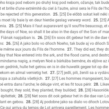
ného kraja pod nebom po druhý kraj pod nebom, ožaruje, tak bude
 et brille d'une extrémité du ciel à l'autre, ainsi sera le Fils de l
e rejected of this generation.
25.
[25] De előbb sokat kell néki
 moet Hy baie ly en deur hierdie geslag verwerp word.
25.
[25] 
nia.
25.
[25] Mais il faut auparavant qu'il souffre beaucoup, et qu
the days of Noe, so shall it be also in the days of the Son of ma
 Fiának napjaiban is.
26.
[26] En soos dit gebeur het in die dae
ns:
26.
[26] A jako bolo vo dňoch Noeho, tak bude aj vo dňoch S
 de même aux jours du Fils de l'homme.
27.
They did eat, they dr
 day that Noe entered into the ark, and the flood came, and destr
k mindama napig, a melyen Noé a bárkába beméne, és eljöve az 
 en gedrink, hulle het getrou en is in die huwelik gegee tot op di
ekom en almal vernietig het.
27.
[27] jedli, pili, ženili sa a vyd
otopa a zahubila všetkých.
27.
[27] Les hommes mangeaient, buva
 entra dans l'arche; le déluge vint, et les fit tous périr.
28.
Likew
y bought, they sold, they planted, they builded;
28.
[28] Hasonlóké
 építettek;
28.
[28] Net soos dit ook gebeur het in die dae van Lot
lant en gebou.
28.
[28] Aj podobne jako sa dialo vo dňoch Lotovýc
 Ce qui arriva du temps de Lot arrivera pareillement. Les homme