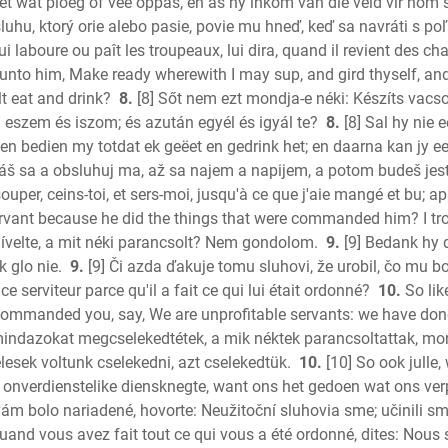
het wat ploeg of vee oppas, en as hy inkom van die veld vir hom 
Malachi
sluhu, ktorý orie alebo pasie, povie mu hneď, keď sa navráti s poľ
Matthew
i laboure ou paît les troupeaux, lui dira, quand il revient des ch
Mark
 unto him, Make ready wherewith I may sup, and gird thyself, and 
Luke
t eat and drink?
8.
[8] Sőt nem ezt mondja-e néki: Készíts vacso
John
 eszem és iszom; és azután egyél és igyál te?
8.
[8] Sal hy nie 
Acts
en bedien my totdat ek geëet en gedrink het; en daarna kan jy ee
Romans
áš sa a obsluhuj ma, až sa najem a napijem, a potom budeš jesť 
1 Corinth
uper, ceins-toi, et sers-moi, jusqu'à ce que j'aie mangé et bu; ap
rvant because he did the things that were commanded him? I tr
2 Corint
ívelte, a mit néki parancsolt? Nem gondolom.
9.
[9] Bedank hy 
Galatian
 glo nie.
9.
[9] Či azda ďakuje tomu sluhovi, že urobil, čo mu 
Ephesian
ce serviteur parce qu'il a fait ce qui lui était ordonné?
10.
So lik
Phillipia
 commanded you, say, We are unprofitable servants: we have don
Colossia
 mindazokat megcselekedtétek, a mik néktek parancsoltattak, m
1 Thess.
lesek voltunk cselekedni, azt cselekedtük.
10.
[10] So ook julle,
2 Thess.
 is onverdienstelike diensknegte, want ons het gedoen wat ons ve
1 Timoth
 vám bolo nariadené, hovorte: Neužitoční sluhovia sme; učinili s
and vous avez fait tout ce qui vous a été ordonné, dites: Nous 
2 Timoth