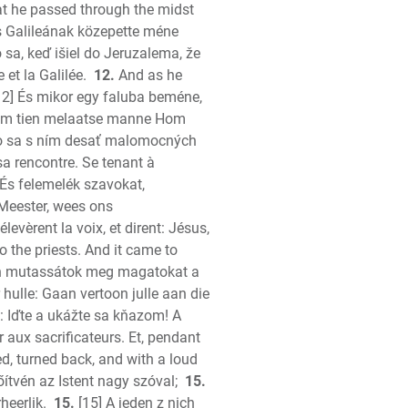
at he passed through the midst
s Galileának közepette méne
n
o sa, keď išiel do Jeruzalema, že
et la Galilée.
12.
And as he
2] És mikor egy faluba beméne,
 kom tien melaatse manne Hom
tlo sa s ním desať malomocných
sa rencontre. Se tenant à
 És felemelék szavokat,
 Meester, wees ons
 élevèrent la voix, et dirent: Jésus,
the priests. And it came to
on
vén mutassátok meg magatokat a
r hulle: Gaan vertoon julle aan die
m: Iďte a ukážte sa kňazom! A
er aux sacrificateurs. Et, pendant
, turned back, and with a loud
őítvén az Istent nagy szóval;
15.
heerlik.
15.
[15] A jeden z nich