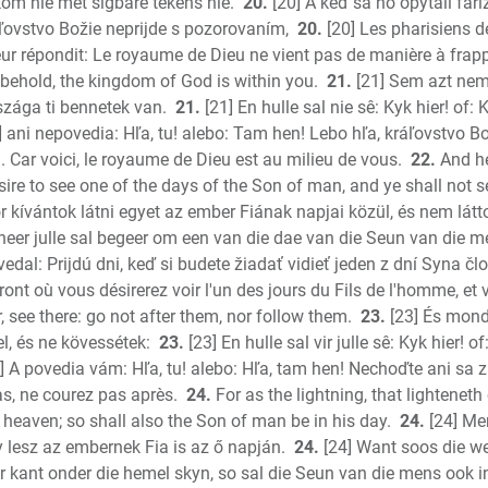
om nie met sigbare tekens nie.
20.
[20] A keď sa ho opýtali fari
áľovstvo Božie neprijde s pozorovaním,
20.
[20] Les pharisiens 
leur répondit: Le royaume de Dieu ne vient pas de manière à frapp
or, behold, the kingdom of God is within you.
21.
[21] Sem azt nem 
szága ti bennetek van.
21.
[21] En hulle sal nie sê: Kyk hier! of:
] ani nepovedia: Hľa, tu! alebo: Tam hen! Lebo hľa, kráľovstvo B
t là. Car voici, le royaume de Dieu est au milieu de vous.
22.
And he
ire to see one of the days of the Son of man, and ye shall not se
r kívántok látni egyet az ember Fiának napjai közül, és nem látt
er julle sal begeer om een van die dae van die Seun van die mens
dal: Prijdú dni, keď si budete žiadať vidieť jeden z dní Syna člo
ront où vous désirerez voir l'un des jours du Fils de l'homme, et 
r, see there: go not after them, nor follow them.
23.
[23] És mondj
l, és ne kövessétek:
23.
[23] En hulle sal vir julle sê: Kyk hier!
] A povedia vám: Hľa, tu! alebo: Hľa, tam hen! Nechoďte ani sa 
z pas, ne courez pas après.
24.
For as the lightning, that lighteneth
 heaven; so shall also the Son of man be in his day.
24.
[24] Mer
gy lesz az embernek Fia is az ő napján.
24.
[24] Want soos die we
der kant onder die hemel skyn, so sal die Seun van die mens ook 