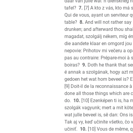
daar van julle wat 'n dienskneg 
tafel?
7.
[7] A kto z vás, kto má 
Qui de vous, ayant un serviteur qu
table?
8.
And will not rather say
drunken; and afterward thou shal
magadat, szolgálj nékem, míg én
die aandete klaar en omgord jou 
nepovie: Prihotov mi večeru a op
pas au contraire: Prépare-moi à so
boiras?
9.
Doth he thank that se
é annak a szolgának, hogy azt m
gedoen het wat hom beveel is? Ek
[9] Doit-il de la reconnaissance à 
done all those things which are
do.
10.
[10] Ezenképen ti is, ha
szolgák vagyunk; mert a mit köte
wat julle beveel is, sê dan: Ons
Tak aj vy, keď učiníte všetko, čo
učiniť.
10.
[10] Vous de même, qu