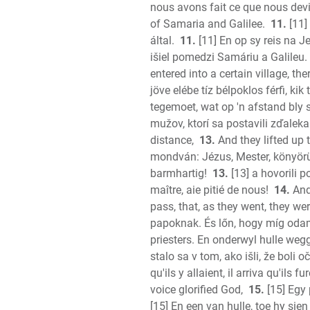
nous avons fait ce que nous devi
of Samaria and Galilee.
11.
[11]
által.
11.
[11] En op sy reis na J
išiel pomedzi Samáriu a Galileu.
entered into a certain village, t
jöve elébe tíz bélpoklos férfi, ki
tegemoet, wat op 'n afstand bly 
mužov, ktorí sa postavili zďaleka
distance,
13.
And they lifted up 
mondván: Jézus, Mester, könyörül
barmhartig!
13.
[13] a hovorili 
maître, aie pitié de nous!
14.
And
pass, that, as they went, they we
papoknak. És lőn, hogy míg oda
priesters. En onderwyl hulle wegg
stalo sa v tom, ako išli, že boli oč
qu'ils y allaient, il arriva qu'ils fu
voice glorified God,
15.
[15] Egy 
[15] En een van hulle, toe hy si