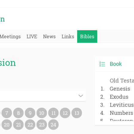
on
Meetings
LIVE
News
Links
Bibles
sion
Book
Old Test
Genesis
Exodus
Leviticus
Numbers
7
8
9
10
11
12
13
Deutero
20
21
22
23
24
Joshua