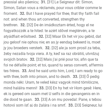
preosial ako pšenicu;
31.
[31] Le Seigneur dit: Simon,
Simon, Satan vous a réclamés, pour vous cribler comme le
froment.
32.
But I have prayed for thee, that thy faith fail
not: and when thou art converted, strengthen thy
brethren.
32.
[32] De én imádkoztam érted, hogy el ne
fogyatkozzék a te hited: te azért idővel megtérvén, a te
atyádfiait erősítsed.
32.
[32] Maar Ek het vir jou gebid, dat
jou geloof nie ophou nie; en as jy eendag bekeerd is, moet
jy jou broeders versterk.
32.
[32] ale ja som prosil za teba,
žeby nezašla tvoja viera. A ty, keď sa raz obrátiš, utvrdzuj
svojich bratov.
32.
[32] Mais j'ai prié pour toi, afin que ta
foi ne défaille point; et toi, quand tu seras converti, affermis
tes frères.
33.
And he said unto him, Lord, I am ready to go
with thee, both into prison, and to death.
33.
[33] Ő pedig
monda néki: Uram, te veled kész vagyok mind tömlöczre,
mind halálra menni!
33.
[33] En hy het vir Hom gesê: Here,
ek is gereed om saam met U selfs in die gevangenis en in
die dood te gaan.
33.
[33] A on mu povedal: Pane, s tebou
hotový som ísť aj do žalára i na smrť.
33.
[33] Seigneur, lui