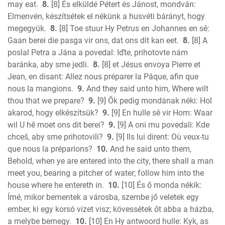
1 John
may eat.
8.
[8] És elküldé Pétert és Jánost, mondván:
2 John
Elmenvén, készítsétek el nékünk a husvéti bárányt, hogy
3 John
megegyük.
8.
[8] Toe stuur Hy Petrus en Johannes en sê:
Gaan berei die pasga vir ons, dat ons dit kan eet.
8.
[8] A
Jude
poslal Petra a Jána a povedal: Iďte, prihotovte nám
Revelation
baránka, aby sme jedli.
8.
[8] et Jésus envoya Pierre et
Jean, en disant: Allez nous préparer la Pâque, afin que
nous la mangions.
9.
And they said unto him, Where wilt
thou that we prepare?
9.
[9] Ők pedig mondának néki: Hol
akarod, hogy elkészítsük?
9.
[9] En hulle sê vir Hom: Waar
wil U hê moet ons dit berei?
9.
[9] A oni mu povedali: Kde
chceš, aby sme prihotovili?
9.
[9] Ils lui dirent: Où veux-tu
que nous la préparions?
10.
And he said unto them,
Behold, when ye are entered into the city, there shall a man
meet you, bearing a pitcher of water; follow him into the
house where he entereth in.
10.
[10] És ő monda nékik:
Ímé, mikor bementek a városba, szembe jő veletek egy
ember, ki egy korsó vizet visz; kövessétek őt abba a házba,
a melybe bemegy.
10.
[10] En Hy antwoord hulle: Kyk, as