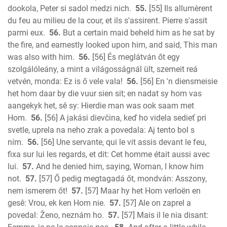
dookola, Peter si sadol medzi nich.
55.
[55] Ils allumèrent
du feu au milieu de la cour, et ils s'assirent. Pierre s'assit
parmi eux.
56.
But a certain maid beheld him as he sat by
the fire, and earnestly looked upon him, and said, This man
was also with him.
56.
[56] És meglátván őt egy
szolgálóleány, a mint a világosságnál ült, szemeit reá
vetvén, monda: Ez is ő vele vala!
56.
[56] En 'n diensmeisie
het hom daar by die vuur sien sit; en nadat sy hom vas
aangekyk het, sê sy: Hierdie man was ook saam met
Hom.
56.
[56] A jakási dievčina, keď ho videla sedieť pri
svetle, uprela na neho zrak a povedala: Aj tento bol s
ním.
56.
[56] Une servante, qui le vit assis devant le feu,
fixa sur lui les regards, et dit: Cet homme était aussi avec
lui.
57.
And he denied him, saying, Woman, I know him
not.
57.
[57] Ő pedig megtagadá őt, mondván: Asszony,
nem ismerem őt!
57.
[57] Maar hy het Hom verloën en
gesê: Vrou, ek ken Hom nie.
57.
[57] Ale on zaprel a
povedal: Ženo, neznám ho.
57.
[57] Mais il le nia disant: