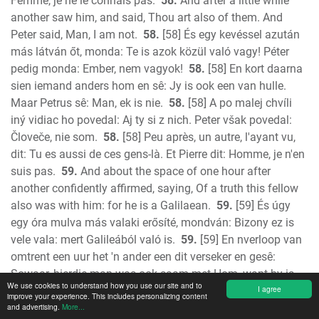
Femme, je ne le connais pas.
58.
And after a little while
another saw him, and said, Thou art also of them. And
Peter said, Man, I am not.
58.
[58] És egy kevéssel azután
más látván őt, monda: Te is azok közül való vagy! Péter
pedig monda: Ember, nem vagyok!
58.
[58] En kort daarna
sien iemand anders hom en sê: Jy is ook een van hulle.
Maar Petrus sê: Man, ek is nie.
58.
[58] A po malej chvíli
iný vidiac ho povedal: Aj ty si z nich. Peter však povedal:
Človeče, nie som.
58.
[58] Peu après, un autre, l'ayant vu,
dit: Tu es aussi de ces gens-là. Et Pierre dit: Homme, je n'en
suis pas.
59.
And about the space of one hour after
another confidently affirmed, saying, Of a truth this fellow
also was with him: for he is a Galilaean.
59.
[59] És úgy
egy óra mulva más valaki erősíté, mondván: Bizony ez is
vele vala: mert Galileából való is.
59.
[59] En nverloop van
omtrent een uur het 'n ander een dit verseker en gesê:
Sowaar, hierdie man was ook saam met Hom, want hy is
We use cookies to understand how you use our site and to
I agree
ook 'n Galil,ër.
59.
[59] A po čase tak asi jednej hodiny,
improve your experience. This includes personalizing content
and advertising.
ktorýsi iný tvrdil a hovoril: Ba, je pravda, i tento bol s ním,
More...