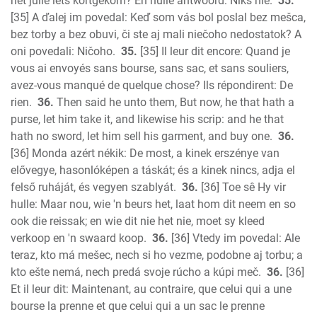
het julle iets kortgekom? En hulle antwoord: Niks nie.
35.
[35] A ďalej im povedal: Keď som vás bol poslal bez mešca,
bez torby a bez obuvi, či ste aj mali niečoho nedostatok? A
oni povedali: Ničoho.
35.
[35] Il leur dit encore: Quand je
vous ai envoyés sans bourse, sans sac, et sans souliers,
avez-vous manqué de quelque chose? Ils répondirent: De
rien.
36.
Then said he unto them, But now, he that hath a
purse, let him take it, and likewise his scrip: and he that
hath no sword, let him sell his garment, and buy one.
36.
[36] Monda azért nékik: De most, a kinek erszénye van
elővegye, hasonlóképen a táskát; és a kinek nincs, adja el
felső ruháját, és vegyen szablyát.
36.
[36] Toe sê Hy vir
hulle: Maar nou, wie 'n beurs het, laat hom dit neem en so
ook die reissak; en wie dit nie het nie, moet sy kleed
verkoop en 'n swaard koop.
36.
[36] Vtedy im povedal: Ale
teraz, kto má mešec, nech si ho vezme, podobne aj torbu; a
kto ešte nemá, nech predá svoje rúcho a kúpi meč.
36.
[36]
Et il leur dit: Maintenant, au contraire, que celui qui a une
bourse la prenne et que celui qui a un sac le prenne