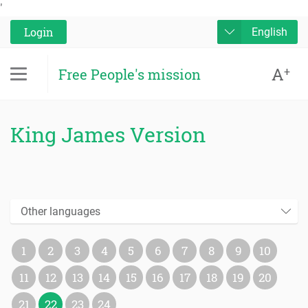
'
Login
English
A
+
Free People's mission
King James Version
Other languages
1
2
3
4
5
6
7
8
9
10
11
12
13
14
15
16
17
18
19
20
21
22
23
24