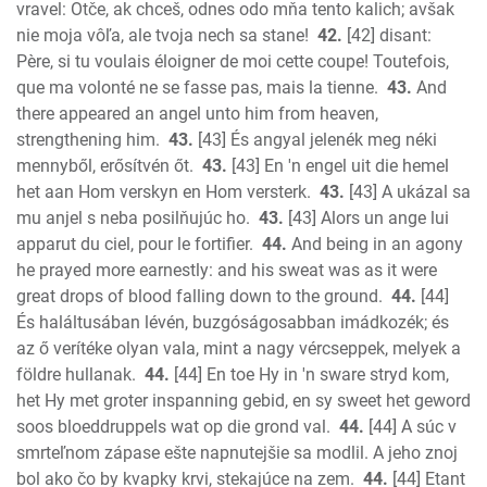
vravel: Otče, ak chceš, odnes odo mňa tento kalich; avšak
nie moja vôľa, ale tvoja nech sa stane!
42.
[42] disant:
Père, si tu voulais éloigner de moi cette coupe! Toutefois,
que ma volonté ne se fasse pas, mais la tienne.
43.
And
there appeared an angel unto him from heaven,
strengthening him.
43.
[43] És angyal jelenék meg néki
mennyből, erősítvén őt.
43.
[43] En 'n engel uit die hemel
het aan Hom verskyn en Hom versterk.
43.
[43] A ukázal sa
mu anjel s neba posilňujúc ho.
43.
[43] Alors un ange lui
apparut du ciel, pour le fortifier.
44.
And being in an agony
he prayed more earnestly: and his sweat was as it were
great drops of blood falling down to the ground.
44.
[44]
És haláltusában lévén, buzgóságosabban imádkozék; és
az ő verítéke olyan vala, mint a nagy vércseppek, melyek a
földre hullanak.
44.
[44] En toe Hy in 'n sware stryd kom,
het Hy met groter inspanning gebid, en sy sweet het geword
soos bloeddruppels wat op die grond val.
44.
[44] A súc v
smrteľnom zápase ešte napnutejšie sa modlil. A jeho znoj
bol ako čo by kvapky krvi, stekajúce na zem.
44.
[44] Etant