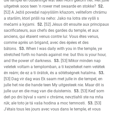
die tempel en ouderlinge wat teen Hom gekom het: Het julle
uitgetrek soos teen 'n rower met swaarde en stokke?
52.
[52] A Ježiš povedal najvyšším kňazom, veliteľom chrámu
a starším, ktorí prišli na neho: Jako na lotra ste vyšli s
mečami a kyjami.
52.
[52] Jésus dit ensuite aux principaux
sacrificateurs, aux chefs des gardes du temple, et aux
anciens, qui étaient venus contre lui: Vous êtes venus,
comme après un brigand, avec des épées et des
bâtons.
53.
When I was daily with you in the temple, ye
stretched forth no hands against me: but this is your hour,
and the power of darkness.
53.
[53] Mikor minden nap
veletek voltam a templomban, a ti kezeiteket nem vetétek
én reám; de ez a ti órátok, és a sötétségnek hatalma.
53.
[53] Dag vir dag was Ek saam met julle in die tempel, en
julle het nie die hande teen My uitgesteek nie. Maar dit is
julle uur en die mag van die duisternis.
53.
[53] Keď som
deň po dni býval s vami v chráme, nevztiahli ste na mňa
rúk; ale toto je tá vaša hodina a moc temnosti.
53.
[53]
J'étais tous les jours avec vous dans le temple, et vous