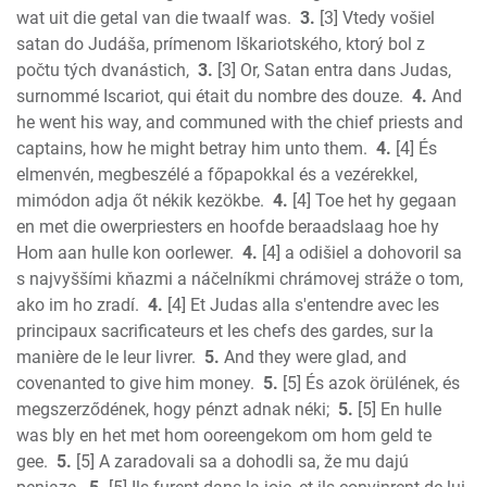
Amos
wat uit die getal van die twaalf was.
3.
[3] Vtedy vošiel
Obadiah
satan do Judáša, prímenom Iškariotského, ktorý bol z
Jonah
počtu tých dvanástich,
3.
[3] Or, Satan entra dans Judas,
Micah
surnommé Iscariot, qui était du nombre des douze.
4.
And
he went his way, and communed with the chief priests and
Nahum
captains, how he might betray him unto them.
4.
[4] És
Habakkuk
elmenvén, megbeszélé a főpapokkal és a vezérekkel,
Zephaniah
mimódon adja őt nékik kezökbe.
4.
[4] Toe het hy gegaan
Haggai
en met die owerpriesters en hoofde beraadslaag hoe hy
Zechariah
Hom aan hulle kon oorlewer.
4.
[4] a odišiel a dohovoril sa
New Testament
s najvyššími kňazmi a náčelníkmi chrámovej stráže o tom,
Malachi
ako im ho zradí.
4.
[4] Et Judas alla s'entendre avec les
Matthew
principaux sacrificateurs et les chefs des gardes, sur la
manière de le leur livrer.
5.
And they were glad, and
Mark
covenanted to give him money.
5.
[5] És azok örülének, és
Luke
megszerződének, hogy pénzt adnak néki;
5.
[5] En hulle
John
was bly en het met hom ooreengekom om hom geld te
Acts
gee.
5.
[5] A zaradovali sa a dohodli sa, že mu dajú
Romans