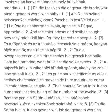
kovásztalan kenyerek ünnepe, mely husvétnak
2 Chronicles
mondatik.
1.
[1] En die fees van die ongesuurde brode, wat
Ezra
pasga genoem word, was naby.
1.
[1] A blížil sa sviatok
Nehemiah
nekvasených chlebov, zvaný Pascha, to jest Veľká noc.
1.
Esther
[1] La fête des pains sans levain, appelée la Pâque,
approchait.
2.
And the chief priests and scribes sought
Job
how they might kill him; for they feared the people.
2.
[2]
Psalms
És a főpapok és az írástudók keresnek vala módot, hogyan
Proverbs
öljék meg őt; mert féltek a néptől.
2.
[2] En die
Ecclesiastes
owerpriesters en die skrifgeleerdes het gesoek hoe hulle
S of Solomon
Hom kon ombring, want hulle het die volk gevrees.
2.
[2] A
Isaiah
najvyšší kňazi a zákonníci hľadali spôsob, ako by ho zabili,
Jeremiah
lebo sa báli ľudu.
2.
[2] Les principaux sacrificateurs et les
Lamentations
scribes cherchaient les moyens de faire mourir Jésus; car
ils craignaient le peuple.
3.
Then entered Satan into Judas
Ezekiel
surnamed Iscariot, being of the number of the twelve.
3.
[3]
Daniel
Beméne pedig a Sátán Júdásba, ki Iskáriótesnek
Hosea
neveztetik, és a tizenkettőnek számából vala;
3.
[3] En die
Joel
Satan het in Judas gevaar, wat Isk riot genoem word en