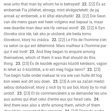
woe unto that man by whom he is betrayed!
22.
[22] És az
embernek Fia jóllehet, elmegy, mint elvégeztetett: de jaj
annak az embernek, a ki által elárultatik!
22.
[22] Die Seun
van die mens gaan wel heen volgens wat bepaal is, maar
wee daardie man deur wie Hy verraai word!
22.
[22] A Syn
človeka síce ide, tak ako je uložené, ale beda tomu
človekovi, ktorý ho zrádza.
22.
[22] Le Fils de l'homme s'en
va selon ce qui est déterminé. Mais malheur à l'homme par
qui il est livré!
23.
And they began to enquire among
themselves, which of them it was that should do this
thing.
23.
[23] És ők kezdék egymás között kérdezni, vajjon
ki lehet az ő közöttük, a ki ezt meg fogja tenni?
23.
[23]
Toe begin hulle onder mekaar te vra wie van hulle dit tog
kon wees wat dit sou doen.
23.
[23] A oni sa začali medzi
sebou dohadovať, ktorý z nich by to asi bol, ktorý by to mal
urobiť.
23.
[23] Et ils commencèrent à se demander les uns
aux autres qui était celui d'entre eux qui ferait cela.
24.
And there was also a strife among them, which of them