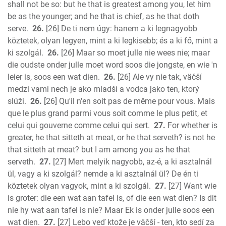
shall not be so: but he that is greatest among you, let him
be as the younger; and he that is chief, as he that doth
serve.
26.
[26] De ti nem úgy: hanem a ki legnagyobb
köztetek, olyan legyen, mint a ki legkisebb; és a ki fő, mint a
ki szolgál.
26.
[26] Maar so moet julle nie wees nie; maar
die oudste onder julle moet word soos die jongste, en wie 'n
leier is, soos een wat dien.
26.
[26] Ale vy nie tak, väčší
medzi vami nech je ako mladší a vodca jako ten, ktorý
slúži.
26.
[26] Qu'il n'en soit pas de même pour vous. Mais
que le plus grand parmi vous soit comme le plus petit, et
celui qui gouverne comme celui qui sert.
27.
For whether is
greater, he that sitteth at meat, or he that serveth? is not he
that sitteth at meat? but I am among you as he that
serveth.
27.
[27] Mert melyik nagyobb, az-é, a ki asztalnál
ül, vagy a ki szolgál? nemde a ki asztalnál ül? De én ti
köztetek olyan vagyok, mint a ki szolgál.
27.
[27] Want wie
is groter: die een wat aan tafel is, of die een wat dien? Is dit
nie hy wat aan tafel is nie? Maar Ek is onder julle soos een
wat dien.
27.
[27] Lebo veď ktože je väčší - ten, kto sedí za