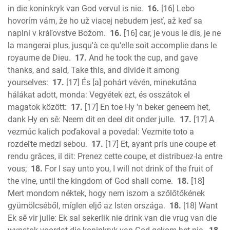
in die koninkryk van God vervul is nie.
16.
[16] Lebo
hovorím vám, že ho už viacej nebudem jesť, až keď sa
naplní v kráľovstve Božom.
16.
[16] car, je vous le dis, je ne
la mangerai plus, jusqu'à ce qu'elle soit accomplie dans le
royaume de Dieu.
17.
And he took the cup, and gave
thanks, and said, Take this, and divide it among
yourselves:
17.
[17] És [a] pohárt vévén, minekutána
hálákat adott, monda: Vegyétek ezt, és osszátok el
magatok között:
17.
[17] En toe Hy 'n beker geneem het,
dank Hy en sê: Neem dit en deel dit onder julle.
17.
[17] A
vezmúc kalich poďakoval a povedal: Vezmite toto a
rozdeľte medzi sebou.
17.
[17] Et, ayant pris une coupe et
rendu grâces, il dit: Prenez cette coupe, et distribuez-la entre
vous;
18.
For I say unto you, I will not drink of the fruit of
the vine, until the kingdom of God shall come.
18.
[18]
Mert mondom néktek, hogy nem iszom a szőlőtőkének
gyümölcséből, míglen eljő az Isten országa.
18.
[18] Want
Ek sê vir julle: Ek sal sekerlik nie drink van die vrug van die