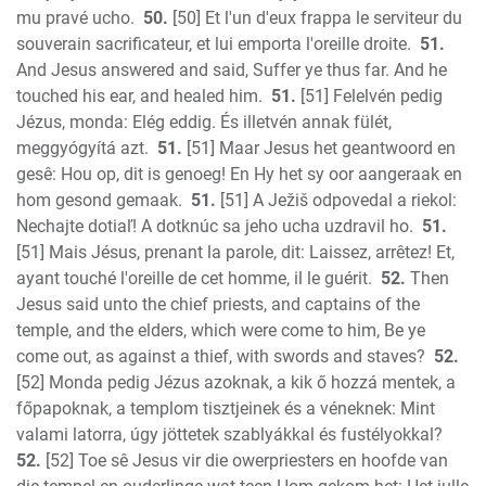
mu pravé ucho.
50.
[50] Et l'un d'eux frappa le serviteur du
souverain sacrificateur, et lui emporta l'oreille droite.
51.
And Jesus answered and said, Suffer ye thus far. And he
touched his ear, and healed him.
51.
[51] Felelvén pedig
Jézus, monda: Elég eddig. És illetvén annak fülét,
meggyógyítá azt.
51.
[51] Maar Jesus het geantwoord en
gesê: Hou op, dit is genoeg! En Hy het sy oor aangeraak en
hom gesond gemaak.
51.
[51] A Ježiš odpovedal a riekol:
Nechajte dotiaľ! A dotknúc sa jeho ucha uzdravil ho.
51.
[51] Mais Jésus, prenant la parole, dit: Laissez, arrêtez! Et,
ayant touché l'oreille de cet homme, il le guérit.
52.
Then
Jesus said unto the chief priests, and captains of the
temple, and the elders, which were come to him, Be ye
come out, as against a thief, with swords and staves?
52.
[52] Monda pedig Jézus azoknak, a kik ő hozzá mentek, a
főpapoknak, a templom tisztjeinek és a véneknek: Mint
valami latorra, úgy jöttetek szablyákkal és fustélyokkal?
52.
[52] Toe sê Jesus vir die owerpriesters en hoofde van