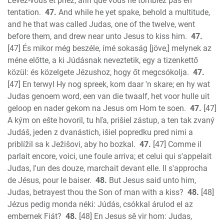
Levez-vous et priez, afin que vous ne tombiez pas en
tentation.
47.
And while he yet spake, behold a multitude,
and he that was called Judas, one of the twelve, went
before them, and drew near unto Jesus to kiss him.
47.
[47] És mikor még beszéle, ímé sokaság [jöve,] melynek az
méne előtte, a ki Júdásnak neveztetik, egy a tizenkettő
közül: és közelgete Jézushoz, hogy őt megcsókolja.
47.
[47] En terwyl Hy nog spreek, kom daar 'n skare; en hy wat
Judas genoem word, een van die twaalf, het voor hulle uit
geloop en nader gekom na Jesus om Hom te soen.
47.
[47]
A kým on ešte hovoril, tu hľa, prišiel zástup, a ten tak zvaný
Judáš, jeden z dvanástich, išiel popredku pred nimi a
priblížil sa k Ježišovi, aby ho bozkal.
47.
[47] Comme il
parlait encore, voici, une foule arriva; et celui qui s'appelait
Judas, l'un des douze, marchait devant elle. Il s'approcha
de Jésus, pour le baiser.
48.
But Jesus said unto him,
Judas, betrayest thou the Son of man with a kiss?
48.
[48]
Jézus pedig monda néki: Júdás, csókkal árulod el az
embernek Fiát?
48.
[48] En Jesus sê vir hom: Judas,