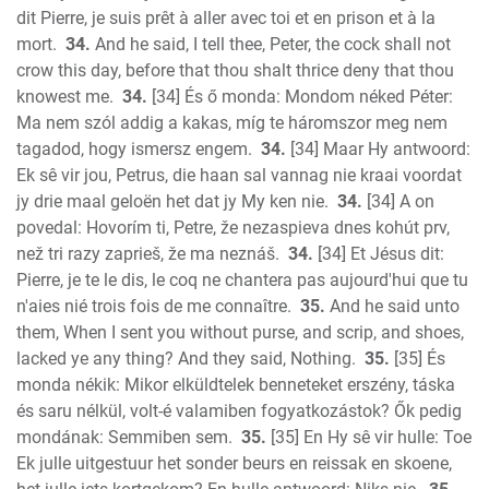
dit Pierre, je suis prêt à aller avec toi et en prison et à la
mort.
34.
And he said, I tell thee, Peter, the cock shall not
crow this day, before that thou shalt thrice deny that thou
knowest me.
34.
[34] És ő monda: Mondom néked Péter:
Ma nem szól addig a kakas, míg te háromszor meg nem
tagadod, hogy ismersz engem.
34.
[34] Maar Hy antwoord:
Ek sê vir jou, Petrus, die haan sal vannag nie kraai voordat
jy drie maal geloën het dat jy My ken nie.
34.
[34] A on
povedal: Hovorím ti, Petre, že nezaspieva dnes kohút prv,
než tri razy zaprieš, že ma neznáš.
34.
[34] Et Jésus dit:
Pierre, je te le dis, le coq ne chantera pas aujourd'hui que tu
n'aies nié trois fois de me connaître.
35.
And he said unto
them, When I sent you without purse, and scrip, and shoes,
lacked ye any thing? And they said, Nothing.
35.
[35] És
monda nékik: Mikor elküldtelek benneteket erszény, táska
és saru nélkül, volt-é valamiben fogyatkozástok? Ők pedig
mondának: Semmiben sem.
35.
[35] En Hy sê vir hulle: Toe
Ek julle uitgestuur het sonder beurs en reissak en skoene,