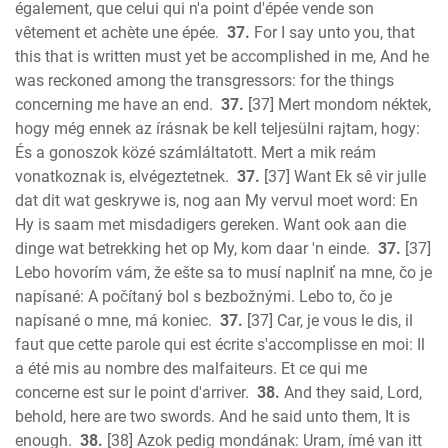
également, que celui qui n'a point d'épée vende son
vêtement et achète une épée.
37.
For I say unto you, that
this that is written must yet be accomplished in me, And he
was reckoned among the transgressors: for the things
concerning me have an end.
37.
[37] Mert mondom néktek,
hogy még ennek az írásnak be kell teljesülni rajtam, hogy:
És a gonoszok közé számláltatott. Mert a mik reám
vonatkoznak is, elvégeztetnek.
37.
[37] Want Ek sê vir julle
dat dit wat geskrywe is, nog aan My vervul moet word: En
Hy is saam met misdadigers gereken. Want ook aan die
dinge wat betrekking het op My, kom daar 'n einde.
37.
[37]
Lebo hovorím vám, že ešte sa to musí naplniť na mne, čo je
napísané: A počítaný bol s bezbožnými. Lebo to, čo je
napísané o mne, má koniec.
37.
[37] Car, je vous le dis, il
faut que cette parole qui est écrite s'accomplisse en moi: Il
a été mis au nombre des malfaiteurs. Et ce qui me
concerne est sur le point d'arriver.
38.
And they said, Lord,
behold, here are two swords. And he said unto them, It is
enough.
38.
[38] Azok pedig mondának: Uram, ímé van itt