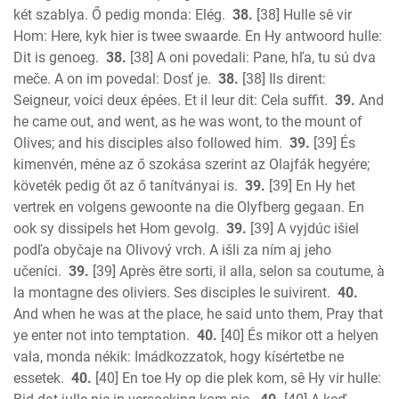
két szablya. Ő pedig monda: Elég.
38.
[38] Hulle sê vir
Hom: Here, kyk hier is twee swaarde. En Hy antwoord hulle:
Dit is genoeg.
38.
[38] A oni povedali: Pane, hľa, tu sú dva
meče. A on im povedal: Dosť je.
38.
[38] Ils dirent:
Seigneur, voici deux épées. Et il leur dit: Cela suffit.
39.
And
he came out, and went, as he was wont, to the mount of
Olives; and his disciples also followed him.
39.
[39] És
kimenvén, méne az ő szokása szerint az Olajfák hegyére;
követék pedig őt az ő tanítványai is.
39.
[39] En Hy het
vertrek en volgens gewoonte na die Olyfberg gegaan. En
ook sy dissipels het Hom gevolg.
39.
[39] A vyjdúc išiel
podľa obyčaje na Olivový vrch. A išli za ním aj jeho
učeníci.
39.
[39] Après être sorti, il alla, selon sa coutume, à
la montagne des oliviers. Ses disciples le suivirent.
40.
And when he was at the place, he said unto them, Pray that
ye enter not into temptation.
40.
[40] És mikor ott a helyen
vala, monda nékik: Imádkozzatok, hogy kísértetbe ne
essetek.
40.
[40] En toe Hy op die plek kom, sê Hy vir hulle: