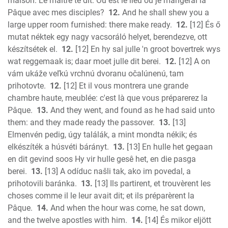
maison: Le maître te dit: Où est le lieu où je mangerai la
Pâque avec mes disciples?
12.
And he shall shew you a
large upper room furnished: there make ready.
12.
[12] És ő
mutat néktek egy nagy vacsoráló helyet, berendezve, ott
készítsétek el.
12.
[12] En hy sal julle 'n groot bovertrek wys
wat reggemaak is; daar moet julle dit berei.
12.
[12] A on
vám ukáže veľkú vrchnú dvoranu očalúnenú, tam
prihotovte.
12.
[12] Et il vous montrera une grande
chambre haute, meublée: c'est là que vous préparerez la
Pâque.
13.
And they went, and found as he had said unto
them: and they made ready the passover.
13.
[13]
Elmenvén pedig, úgy találák, a mint mondta nékik; és
elkészíték a húsvéti bárányt.
13.
[13] En hulle het gegaan
en dit gevind soos Hy vir hulle gesê het, en die pasga
berei.
13.
[13] A odíduc našli tak, ako im povedal, a
prihotovili baránka.
13.
[13] Ils partirent, et trouvèrent les
choses comme il le leur avait dit; et ils préparèrent la
Pâque.
14.
And when the hour was come, he sat down,
and the twelve apostles with him.
14.
[14] És mikor eljött