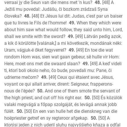
verraai jy die Seun van die mens met 'n kus?
48.
[48] A
Ježiš mu povedal: Judášu, či bozkom zrádzaš Syna
človeka?
48.
[48] Et Jésus lui dit: Judas, c'est par un baiser
que tu livres le Fils de l'homme!
49.
When they which were
about him saw what would follow, they said unto him, Lord,
shall we smite with the sword?
49.
[49] Látván pedig azok,
a kik ő körülötte [valának,] a mi következik, mondának néki:
Uram, vágjuk-é őket fegyverrel?
49.
[49] En toe die wat
rondom Hom was, sien wat gaan gebeur, sê hulle vir Hom:
Here, moet ons met die swaard slaan?
49.
[49] A keď videli
tí, ktorí boli okolo neho, čo bude, povedali mu: Pane, či
udrieme mečom?
49.
[49] Ceux qui étaient avec Jésus,
voyant ce qui allait arriver, dirent: Seigneur, frapperons-
nous de l'épée?
50.
And one of them smote the servant of
the high priest, and cut off his right ear.
50.
[50] És közülök
valaki megvágá a főpap szolgáját, és levágá annak jobb
fülét.
50.
[50] En een van hulle het die dienskneg van die
hoëpriester getref en sy regteroor afgekap.
50.
[50] A
ktorýsi jeden z nich uderil sluhu najvyššieho kňaza a odťal