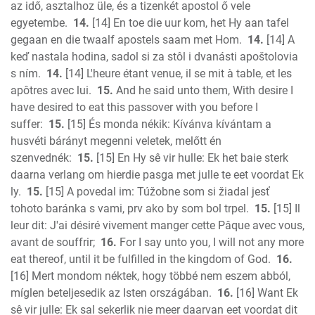
az idő, asztalhoz üle, és a tizenkét apostol ő vele
egyetembe.
14.
[14] En toe die uur kom, het Hy aan tafel
gegaan en die twaalf apostels saam met Hom.
14.
[14] A
keď nastala hodina, sadol si za stôl i dvanásti apoštolovia
s ním.
14.
[14] L'heure étant venue, il se mit à table, et les
apôtres avec lui.
15.
And he said unto them, With desire I
have desired to eat this passover with you before I
suffer:
15.
[15] És monda nékik: Kívánva kívántam a
husvéti bárányt megenni veletek, melőtt én
szenvednék:
15.
[15] En Hy sê vir hulle: Ek het baie sterk
daarna verlang om hierdie pasga met julle te eet voordat Ek
ly.
15.
[15] A povedal im: Túžobne som si žiadal jesť
tohoto baránka s vami, prv ako by som bol trpel.
15.
[15] Il
leur dit: J'ai désiré vivement manger cette Pâque avec vous,
avant de souffrir;
16.
For I say unto you, I will not any more
eat thereof, until it be fulfilled in the kingdom of God.
16.
[16] Mert mondom néktek, hogy többé nem eszem abból,
míglen beteljesedik az Isten országában.
16.
[16] Want Ek
sê vir julle: Ek sal sekerlik nie meer daarvan eet voordat dit