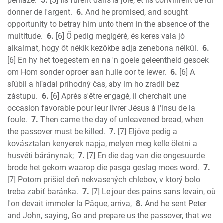
peniaze.
5.
[5] Ils furent dans la joie, et ils convinrent de lui
1 Corinthians
donner de l'argent.
6.
And he promised, and sought
2 Corinthians
opportunity to betray him unto them in the absence of the
Galatians
multitude.
6.
[6] Ő pedig megigéré, és keres vala jó
alkalmat, hogy őt nékik kezökbe adja zenebona nélkül.
6.
Ephesians
[6] En hy het toegestem en na 'n goeie geleentheid gesoek
Phillipians
om Hom sonder oproer aan hulle oor te lewer.
6.
[6] A
Colossians
sľúbil a hľadal príhodný čas, aby im ho zradil bez
1 Thess.
zástupu.
6.
[6] Après s'être engagé, il cherchait une
2 Thess.
occasion favorable pour leur livrer Jésus à l'insu de la
1 Timothy
foule.
7.
Then came the day of unleavened bread, when
2 Timothy
the passover must be killed.
7.
[7] Eljöve pedig a
Titus
kovásztalan kenyerek napja, melyen meg kelle öletni a
husvéti báránynak;
7.
[7] En die dag van die ongesuurde
Philemon
brode het gekom waarop die pasga geslag moes word.
7.
Hebrews
[7] Potom prišiel deň nekvasených chlebov, v ktorý bolo
James
treba zabiť baránka.
7.
[7] Le jour des pains sans levain, où
1 Peter
l'on devait immoler la Pâque, arriva,
8.
And he sent Peter
2 Peter
and John, saying, Go and prepare us the passover, that we