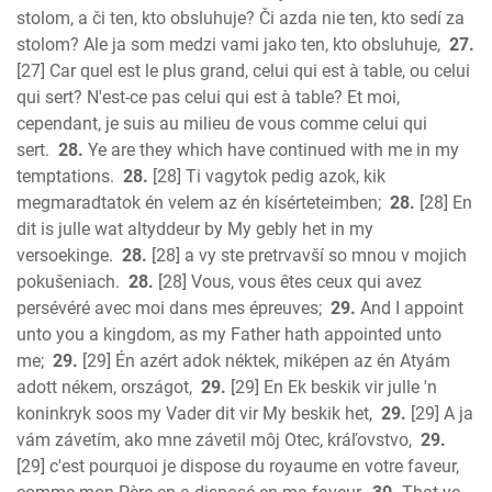
stolom, a či ten, kto obsluhuje? Či azda nie ten, kto sedí za
stolom? Ale ja som medzi vami jako ten, kto obsluhuje,
27.
[27] Car quel est le plus grand, celui qui est à table, ou celui
qui sert? N'est-ce pas celui qui est à table? Et moi,
cependant, je suis au milieu de vous comme celui qui
sert.
28.
Ye are they which have continued with me in my
temptations.
28.
[28] Ti vagytok pedig azok, kik
megmaradtatok én velem az én kísérteteimben;
28.
[28] En
dit is julle wat altyddeur by My gebly het in my
versoekinge.
28.
[28] a vy ste pretrvavší so mnou v mojich
pokušeniach.
28.
[28] Vous, vous êtes ceux qui avez
persévéré avec moi dans mes épreuves;
29.
And I appoint
unto you a kingdom, as my Father hath appointed unto
me;
29.
[29] Én azért adok néktek, miképen az én Atyám
adott nékem, országot,
29.
[29] En Ek beskik vir julle 'n
koninkryk soos my Vader dit vir My beskik het,
29.
[29] A ja
vám závetím, ako mne závetil môj Otec, kráľovstvo,
29.
[29] c'est pourquoi je dispose du royaume en votre faveur,