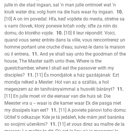
julle in die stad ingaan, sal 'n man julle ontmoet wat 'n
kruik water dra; volg hom na die huis waar hy ingaan.
10.
[10] A on im povedal: Hľa, keď vojdete do mesta, stretne sa
s vami človek, ktorý ponesie krčah vody; iďte za ním do
domu, do ktorého vojde.
10.
[10] Il leur répondit: Voici,
quand vous serez entrés dans la ville, vous rencontrerez un
homme portant une cruche d'eau; suivez-le dans la maison
où il entrera,
11.
And ye shall say unto the goodman of the
house, The Master saith unto thee, Where is the
guestchamber, where I shall eat the passover with my
disciples?
11.
[11] És mondjátok a ház gazdájának: Ezt
mondja néked a Mester: Hol van az a szállás, a hol
megeszem az én tanítványaimmal a husvéti bárányt?
11.
[11] En julle moet vir die eienaar van die huis sê: Die
Meester vra u -- waar is die kamer waar Ek die pasga met
my dissipels kan eet?
11.
[11] A poviete pánovi toho domu:
Učiteľ ti odkazuje: Kde je tá jedáleň, kde mám jesť baránka
so svojimi učeníkmi?
11.
[11] et vous direz au maître de la