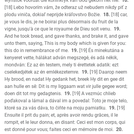
wynstok voordat die koninkryk van God gekom het nie.
18.
[18] Lebo hovorím vám, že odteraz už nebudem nikdy piť z
plodu viniča, dokiaľ neprijde kráľovstvo Božie.
18.
[18] car,
je vous le dis, je ne boirai plus désormais du fruit de la
vigne, jusqu'à ce que le royaume de Dieu soit venu.
19.
And he took bread, and gave thanks, and brake it, and gave
unto them, saying, This is my body which is given for you:
this do in remembrance of me.
19.
[19] És minekutána a
kenyeret vette, hálákat adván megszegé, és adá nékik,
mondván: Ez az én testem, mely ti érettetek adatik: ezt
cselekedjétek az én emlékezetemre.
19.
[19] Daarop neem
Hy brood, en nadat Hy gedank het, breek Hy dit en gee dit
aan hulle en sê: Dit is my liggaam wat vir julle gegee word;
doen dit tot my gedagtenis.
19.
[19] A vezmúc chlieb
poďakoval a lámal a dával im a povedal: Toto je moje telo,
ktoré sa za vás dáva, to čiňte na moju pamiatku.
19.
[19]
Ensuite il prit du pain; et, après avoir rendu grâces, il le
rompit, et le leur donna, en disant: Ceci est mon corps, qui
est donné pour vous; faites ceci en mémoire de moi.
20.