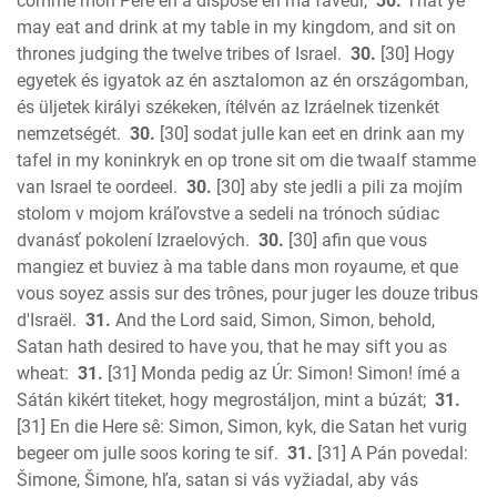
comme mon Père en a disposé en ma faveur,
30.
That ye
may eat and drink at my table in my kingdom, and sit on
thrones judging the twelve tribes of Israel.
30.
[30] Hogy
egyetek és igyatok az én asztalomon az én országomban,
és üljetek királyi székeken, ítélvén az Izráelnek tizenkét
nemzetségét.
30.
[30] sodat julle kan eet en drink aan my
tafel in my koninkryk en op trone sit om die twaalf stamme
van Israel te oordeel.
30.
[30] aby ste jedli a pili za mojím
stolom v mojom kráľovstve a sedeli na trónoch súdiac
dvanásť pokolení Izraelových.
30.
[30] afin que vous
mangiez et buviez à ma table dans mon royaume, et que
vous soyez assis sur des trônes, pour juger les douze tribus
d'Israël.
31.
And the Lord said, Simon, Simon, behold,
Satan hath desired to have you, that he may sift you as
wheat:
31.
[31] Monda pedig az Úr: Simon! Simon! ímé a
Sátán kikért titeket, hogy megrostáljon, mint a búzát;
31.
[31] En die Here sê: Simon, Simon, kyk, die Satan het vurig
begeer om julle soos koring te sif.
31.
[31] A Pán povedal:
Šimone, Šimone, hľa, satan si vás vyžiadal, aby vás