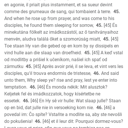
en agonie, il priait plus instamment, et sa sueur devint
comme des grumeaux de sang, qui tombaient à terre.
45.
And when he rose up from prayer, and was come to his
disciples, he found them sleeping for sorrow,
45.
[45] És
minekutána fölkelt az imádkozástól, az ő tanítványaihoz
menvén, aludva találá őket a szomorúság miatt,
45.
[45]
Toe staan Hy van die gebed op en kom by sy dissipels en
vind hulle aan die slaap van droefheid.
45.
[45] A keď vstal
od modlitby a prišiel k učeníkom, našiel ich spať od
zármutku
45.
[45] Après avoir prié, il se leva, et vint vers les
disciples, qu'il trouva endormis de tristesse,
46.
And said
unto them, Why sleep ye? rise and pray, lest ye enter into
temptation.
46.
[46] És monda nékik: Mit alusztok?
Keljetek fel és imádkozzatok, hogy kísértetbe ne
essetek.
46.
[46] En Hy sê vir hulle: Wat slaap julle? Staan
op en bid, dat julle nie in versoeking kom nie.
46.
[46] a
povedal im: Čo spíte? Vstaňte a modlite sa, aby ste nevošli
do pokušenia!
46.
[46] et il leur dit: Pourquoi dormez-vous?