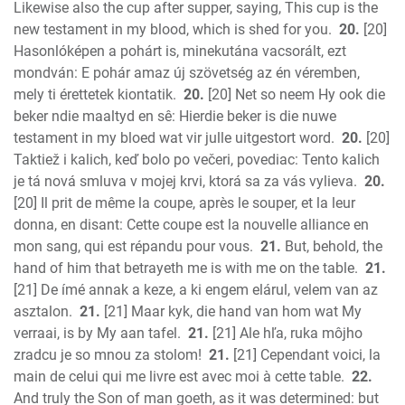
Likewise also the cup after supper, saying, This cup is the
new testament in my blood, which is shed for you.
20.
[20]
Hasonlóképen a pohárt is, minekutána vacsorált, ezt
mondván: E pohár amaz új szövetség az én véremben,
mely ti érettetek kiontatik.
20.
[20] Net so neem Hy ook die
beker ndie maaltyd en sê: Hierdie beker is die nuwe
testament in my bloed wat vir julle uitgestort word.
20.
[20]
Taktiež i kalich, keď bolo po večeri, povediac: Tento kalich
je tá nová smluva v mojej krvi, ktorá sa za vás vylieva.
20.
[20] Il prit de même la coupe, après le souper, et la leur
donna, en disant: Cette coupe est la nouvelle alliance en
mon sang, qui est répandu pour vous.
21.
But, behold, the
hand of him that betrayeth me is with me on the table.
21.
[21] De ímé annak a keze, a ki engem elárul, velem van az
asztalon.
21.
[21] Maar kyk, die hand van hom wat My
verraai, is by My aan tafel.
21.
[21] Ale hľa, ruka môjho
zradcu je so mnou za stolom!
21.
[21] Cependant voici, la
main de celui qui me livre est avec moi à cette table.
22.
And truly the Son of man goeth, as it was determined: but