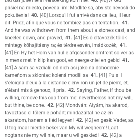
Bid dat julle nie in versoeking kom nie.
40.
[40] A keď
prišiel na miesto, povedal im: Modlite sa, aby ste nevošli do
pokušenia!
40.
[40] Lorsqu'il fut arrivé dans ce lieu, il leur
dit: Priez, afin que vous ne tombiez pas en tentation.
41.
And he was withdrawn from them about a stone's cast, and
kneeled down, and prayed,
41.
[41] És ő eltávozék tőlök
mintegy kőhajításnyira; és térdre esvén, imádkozék,
41.
[41] En Hy het Hom van hulle afgesonder omtrent so ver as
'n mens met 'n klip kan gooi, en neergekniel en gebid
41.
[41] A sám sa vzdialil od nich asi jako na dohodenie
kameňom a skloniac kolená modlil sa
41.
[41] Puis il
s'éloigna d'eux à la distance d'environ un jet de pierre, et,
s'étant mis à genoux, il pria,
42.
Saying, Father, if thou be
willing, remove this cup from me: nevertheless not my will,
but thine, be done.
42.
[42] Mondván: Atyám, ha akarod,
távoztasd el tőlem e pohárt; mindazáltal ne az én
akaratom, hanem a tiéd legyen!
42.
[42] en gesê: Vader, as
U tog maar hierdie beker van My wil wegneem! Laat
nogtans nie my wil nie, maar u wil geskied!
42.
[42] a