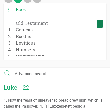
Book
Old Testament
Genesis
Exodus
Leviticus
Numbers
Deuteronomy
Joshua
Judges
Advanced search
Ruth
1 Samuel
Luke - 22
2 Samuel
1 Kings
1.
Now the feast of unleavened bread drew nigh, which is
2 Kings
called the Passover.
1.
[1] Elközelgetett pedig a
1 Chronicles