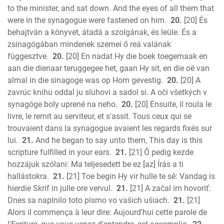
to the minister, and sat down. And the eyes of all them that
were in the synagogue were fastened on him.
20.
[20] És
behajtván a könyvet, átadá a szolgának, és leüle. És a
zsinagógában mindenek szemei ő reá valának
függesztve.
20.
[20] En nadat Hy die boek toegemaak en
aan die dienaar teruggegee het, gaan Hy sit, en die oë van
almal in die sinagoge was op Hom gevestig.
20.
[20] A
zavrúc knihu oddal ju sluhovi a sadol si. A oči všetkých v
synagóge boly uprené na neho.
20.
[20] Ensuite, il roula le
livre, le remit au serviteur, et s'assit. Tous ceux qui se
trouvaient dans la synagogue avaient les regards fixés sur
lui.
21.
And he began to say unto them, This day is this
scripture fulfilled in your ears.
21.
[21] Ő pedig kezde
hozzájuk szólani: Ma teljesedett be ez [az] Írás a ti
hallástokra.
21.
[21] Toe begin Hy vir hulle te sê: Vandag is
hierdie Skrif in julle ore vervul.
21.
[21] A začal im hovoriť:
Dnes sa naplnilo toto písmo vo vašich ušiach.
21.
[21]
Alors il commença à leur dire: Aujourd'hui cette parole de