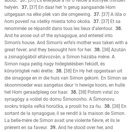
about.
37.
[37] És elterjede a hír ő felőle a környék minden
helyén.
37.
[37] En daar het 'n gerug aangaande Hom
uitgegaan na elke plek van die omgewing.
37.
[37] A išla o
ňom povesť na všetky miesta toho okolia.
37.
[37] Et sa
renommée se répandit dans tous les lieux d'alentour.
38.
And he arose out of the synagogue, and entered into
Simon's house. And Simon's wife's mother was taken with a
great fever; and they besought him for her.
38.
[38] Azután
a zsinagógából eltávozván, a Simon házába méne. A
Simon napa pedig nagy hideglelésben feküdt, és
könyörögtek neki érette.
38.
[38] En Hy het opgestaan uit
die sinagoge en in die huis van Simon gekom. En Simon se
skoonmoeder was aangetas deur 'n hewige koors, en hulle
het Hom geraadpleeg oor haar.
38.
[38] Potom vstal zo
synagógy a vošiel do domu Šimonovho. A Šimonovu
svokru trápila veľká horúčka, a prosili ho za ňu.
38.
[38] En
sortant de la synagogue, il se rendit à la maison de Simon.
La belle-mère de Simon avait une violente fièvre, et ils le
prièrent en sa faveur.
39.
And he stood over her, and