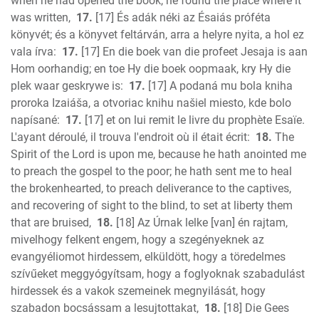
when he had opened the book, he found the place where it
was written,
17.
[17] És adák néki az Ésaiás próféta
könyvét; és a könyvet feltárván, arra a helyre nyita, a hol ez
vala írva:
17.
[17] En die boek van die profeet Jesaja is aan
Hom oorhandig; en toe Hy die boek oopmaak, kry Hy die
plek waar geskrywe is:
17.
[17] A podaná mu bola kniha
proroka Izaiáša, a otvoriac knihu našiel miesto, kde bolo
napísané:
17.
[17] et on lui remit le livre du prophète Esaïe.
L'ayant déroulé, il trouva l'endroit où il était écrit:
18.
The
Spirit of the Lord is upon me, because he hath anointed me
to preach the gospel to the poor; he hath sent me to heal
the brokenhearted, to preach deliverance to the captives,
and recovering of sight to the blind, to set at liberty them
that are bruised,
18.
[18] Az Úrnak lelke [van] én rajtam,
mivelhogy felkent engem, hogy a szegényeknek az
evangyéliomot hirdessem, elküldött, hogy a töredelmes
szívűeket meggyógyítsam, hogy a foglyoknak szabadulást
hirdessek és a vakok szemeinek megnyilását, hogy
szabadon bocsássam a lesujtottakat,
18.
[18] Die Gees