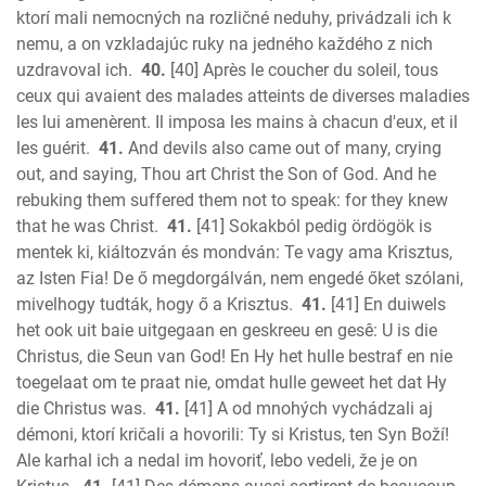
ktorí mali nemocných na rozličné neduhy, privádzali ich k
nemu, a on vzkladajúc ruky na jedného každého z nich
uzdravoval ich.
40.
[40] Après le coucher du soleil, tous
ceux qui avaient des malades atteints de diverses maladies
les lui amenèrent. Il imposa les mains à chacun d'eux, et il
les guérit.
41.
And devils also came out of many, crying
out, and saying, Thou art Christ the Son of God. And he
rebuking them suffered them not to speak: for they knew
that he was Christ.
41.
[41] Sokakból pedig ördögök is
mentek ki, kiáltozván és mondván: Te vagy ama Krisztus,
az Isten Fia! De ő megdorgálván, nem engedé őket szólani,
mivelhogy tudták, hogy ő a Krisztus.
41.
[41] En duiwels
het ook uit baie uitgegaan en geskreeu en gesê: U is die
Christus, die Seun van God! En Hy het hulle bestraf en nie
toegelaat om te praat nie, omdat hulle geweet het dat Hy
die Christus was.
41.
[41] A od mnohých vychádzali aj
démoni, ktorí kričali a hovorili: Ty si Kristus, ten Syn Boží!
Ale karhal ich a nedal im hovoriť, lebo vedeli, že je on