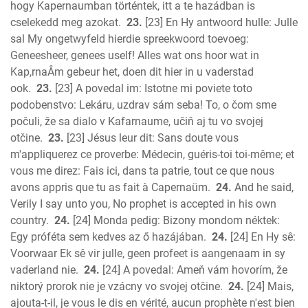
hogy Kapernaumban történtek, itt a te hazádban is
cselekedd meg azokat.
23.
[23] En Hy antwoord hulle: Julle
sal My ongetwyfeld hierdie spreekwoord toevoeg:
Geneesheer, genees uself! Alles wat ons hoor wat in
Kap,rnaÂm gebeur het, doen dit hier in u vaderstad
ook.
23.
[23] A povedal im: Istotne mi poviete toto
podobenstvo: Lekáru, uzdrav sám seba! To, o čom sme
počuli, že sa dialo v Kafarnaume, učiň aj tu vo svojej
otčine.
23.
[23] Jésus leur dit: Sans doute vous
m'appliquerez ce proverbe: Médecin, guéris-toi toi-même; et
vous me direz: Fais ici, dans ta patrie, tout ce que nous
avons appris que tu as fait à Capernaüm.
24.
And he said,
Verily I say unto you, No prophet is accepted in his own
country.
24.
[24] Monda pedig: Bizony mondom néktek:
Egy próféta sem kedves az ő hazájában.
24.
[24] En Hy sê:
Voorwaar Ek sê vir julle, geen profeet is aangenaam in sy
vaderland nie.
24.
[24] A povedal: Ameň vám hovorím, že
niktorý prorok nie je vzácny vo svojej otčine.
24.
[24] Mais,
ajouta-t-il, je vous le dis en vérité, aucun prophète n'est bien