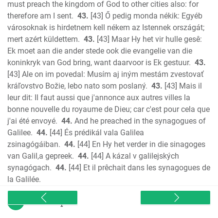
must preach the kingdom of God to other cities also: for
therefore am I sent.
43.
[43] Ő pedig monda nékik: Egyéb
városoknak is hirdetnem kell nékem az Istennek országát;
mert azért küldettem.
43.
[43] Maar Hy het vir hulle gesê:
Ek moet aan die ander stede ook die evangelie van die
koninkryk van God bring, want daarvoor is Ek gestuur.
43.
[43] Ale on im povedal: Musím aj iným mestám zvestovať
kráľovstvo Božie, lebo nato som poslaný.
43.
[43] Mais il
leur dit: Il faut aussi que j'annonce aux autres villes la
bonne nouvelle du royaume de Dieu; car c'est pour cela que
j'ai été envoyé.
44.
And he preached in the synagogues of
Galilee.
44.
[44] És prédikál vala Galilea
zsinagógáiban.
44.
[44] En Hy het verder in die sinagoges
van Galil,a gepreek.
44.
[44] A kázal v galilejských
synagógach.
44.
[44] Et il prêchait dans les synagogues de
la Galilée.
sitemap