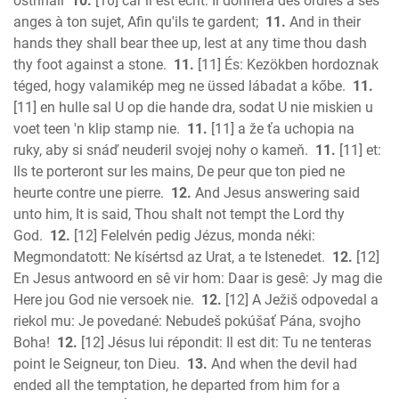
ostríhali
10.
[10] car il est écrit: Il donnera des ordres à ses
anges à ton sujet, Afin qu'ils te gardent;
11.
And in their
hands they shall bear thee up, lest at any time thou dash
thy foot against a stone.
11.
[11] És: Kezökben hordoznak
téged, hogy valamikép meg ne üssed lábadat a kőbe.
11.
[11] en hulle sal U op die hande dra, sodat U nie miskien u
voet teen 'n klip stamp nie.
11.
[11] a že ťa uchopia na
ruky, aby si snáď neuderil svojej nohy o kameň.
11.
[11] et:
Ils te porteront sur les mains, De peur que ton pied ne
heurte contre une pierre.
12.
And Jesus answering said
unto him, It is said, Thou shalt not tempt the Lord thy
God.
12.
[12] Felelvén pedig Jézus, monda néki:
Megmondatott: Ne kísértsd az Urat, a te Istenedet.
12.
[12]
En Jesus antwoord en sê vir hom: Daar is gesê: Jy mag die
Here jou God nie versoek nie.
12.
[12] A Ježiš odpovedal a
riekol mu: Je povedané: Nebudeš pokúšať Pána, svojho
Boha!
12.
[12] Jésus lui répondit: Il est dit: Tu ne tenteras
point le Seigneur, ton Dieu.
13.
And when the devil had
ended all the temptation, he departed from him for a