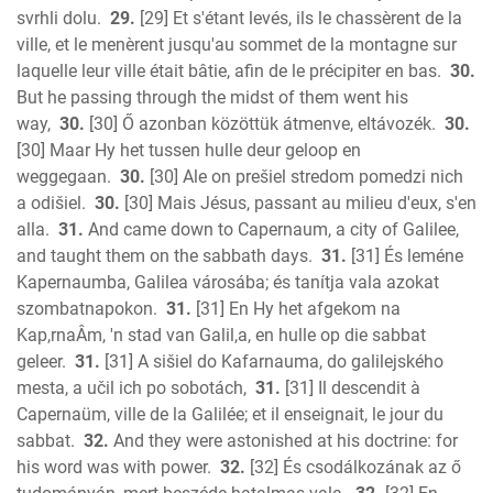
svrhli dolu.
29.
[29] Et s'étant levés, ils le chassèrent de la
ville, et le menèrent jusqu'au sommet de la montagne sur
laquelle leur ville était bâtie, afin de le précipiter en bas.
30.
But he passing through the midst of them went his
way,
30.
[30] Ő azonban közöttük átmenve, eltávozék.
30.
[30] Maar Hy het tussen hulle deur geloop en
weggegaan.
30.
[30] Ale on prešiel stredom pomedzi nich
a odišiel.
30.
[30] Mais Jésus, passant au milieu d'eux, s'en
alla.
31.
And came down to Capernaum, a city of Galilee,
and taught them on the sabbath days.
31.
[31] És leméne
Kapernaumba, Galilea városába; és tanítja vala azokat
szombatnapokon.
31.
[31] En Hy het afgekom na
Kap,rnaÂm, 'n stad van Galil,a, en hulle op die sabbat
geleer.
31.
[31] A sišiel do Kafarnauma, do galilejského
mesta, a učil ich po sobotách,
31.
[31] Il descendit à
Capernaüm, ville de la Galilée; et il enseignait, le jour du
sabbat.
32.
And they were astonished at his doctrine: for
his word was with power.
32.
[32] És csodálkozának az ő