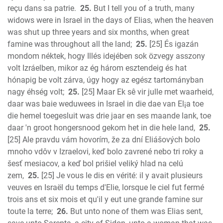
reçu dans sa patrie.
25.
But I tell you of a truth, many
widows were in Israel in the days of Elias, when the heaven
was shut up three years and six months, when great
famine was throughout all the land;
25.
[25] És igazán
mondom néktek, hogy Illés idejében sok özvegy asszony
volt Izráelben, mikor az ég három esztendeig és hat
hónapig be volt zárva, úgy hogy az egész tartományban
nagy éhség volt;
25.
[25] Maar Ek sê vir julle met waarheid,
daar was baie weduwees in Israel in die dae van El¡a toe
die hemel toegesluit was drie jaar en ses maande lank, toe
daar 'n groot hongersnood gekom het in die hele land,
25.
[25] Ale pravdu vám hovorím, že za dní Eliášových bolo
mnoho vdôv v Izraelovi, keď bolo zavrené nebo tri roky a
šesť mesiacov, a keď bol prišiel veliký hlad na celú
zem,
25.
[25] Je vous le dis en vérité: il y avait plusieurs
veuves en Israël du temps d'Elie, lorsque le ciel fut fermé
trois ans et six mois et qu'il y eut une grande famine sur
toute la terre;
26.
But unto none of them was Elias sent,