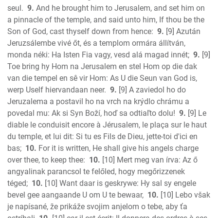
seul.
9.
And he brought him to Jerusalem, and set him on
a pinnacle of the temple, and said unto him, If thou be the
Son of God, cast thyself down from hence:
9.
[9] Azután
Jeruzsálembe vivé őt, és a templom ormára állítván,
monda néki: Ha Isten Fia vagy, vesd alá magad innét;
9.
[9]
Toe bring hy Hom na Jerusalem en stel Hom op die dak
van die tempel en sê vir Hom: As U die Seun van God is,
werp Uself hiervandaan neer.
9.
[9] A zaviedol ho do
Jeruzalema a postavil ho na vrch na krýdlo chrámu a
povedal mu: Ak si Syn Boží, hoď sa odtiaľto dolu!
9.
[9] Le
diable le conduisit encore à Jérusalem, le plaça sur le haut
du temple, et lui dit: Si tu es Fils de Dieu, jette-toi d'ici en
bas;
10.
For it is written, He shall give his angels charge
over thee, to keep thee:
10.
[10] Mert meg van írva: Az ő
angyalinak parancsol te felőled, hogy megőrizzenek
téged;
10.
[10] Want daar is geskrywe: Hy sal sy engele
bevel gee aangaande U om U te bewaar,
10.
[10] Lebo však
je napísané, že prikáže svojim anjelom o tebe, aby ťa