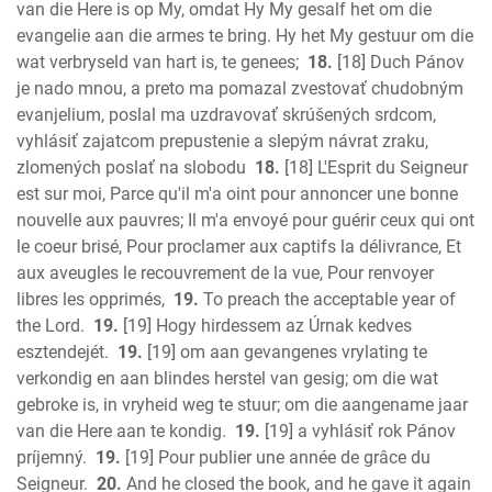
van die Here is op My, omdat Hy My gesalf het om die
evangelie aan die armes te bring. Hy het My gestuur om die
wat verbryseld van hart is, te genees;
18.
[18] Duch Pánov
je nado mnou, a preto ma pomazal zvestovať chudobným
evanjelium, poslal ma uzdravovať skrúšených srdcom,
vyhlásiť zajatcom prepustenie a slepým návrat zraku,
zlomených poslať na slobodu
18.
[18] L'Esprit du Seigneur
est sur moi, Parce qu'il m'a oint pour annoncer une bonne
nouvelle aux pauvres; Il m'a envoyé pour guérir ceux qui ont
le coeur brisé, Pour proclamer aux captifs la délivrance, Et
aux aveugles le recouvrement de la vue, Pour renvoyer
libres les opprimés,
19.
To preach the acceptable year of
the Lord.
19.
[19] Hogy hirdessem az Úrnak kedves
esztendejét.
19.
[19] om aan gevangenes vrylating te
verkondig en aan blindes herstel van gesig; om die wat
gebroke is, in vryheid weg te stuur; om die aangename jaar
van die Here aan te kondig.
19.
[19] a vyhlásiť rok Pánov
príjemný.
19.
[19] Pour publier une année de grâce du
Seigneur.
20.
And he closed the book, and he gave it again