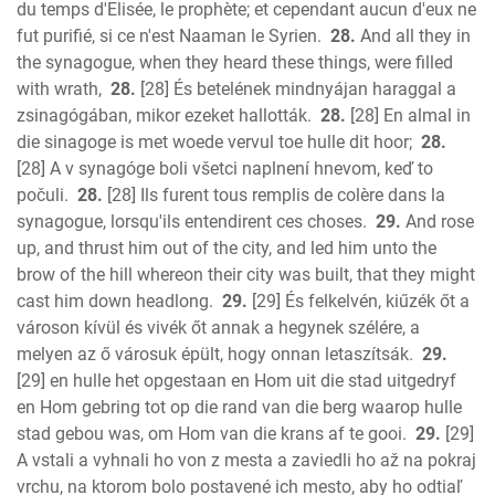
du temps d'Elisée, le prophète; et cependant aucun d'eux ne
fut purifié, si ce n'est Naaman le Syrien.
28.
And all they in
the synagogue, when they heard these things, were filled
with wrath,
28.
[28] És betelének mindnyájan haraggal a
zsinagógában, mikor ezeket hallották.
28.
[28] En almal in
die sinagoge is met woede vervul toe hulle dit hoor;
28.
[28] A v synagóge boli všetci naplnení hnevom, keď to
počuli.
28.
[28] Ils furent tous remplis de colère dans la
synagogue, lorsqu'ils entendirent ces choses.
29.
And rose
up, and thrust him out of the city, and led him unto the
brow of the hill whereon their city was built, that they might
cast him down headlong.
29.
[29] És felkelvén, kiűzék őt a
városon kívül és vivék őt annak a hegynek szélére, a
melyen az ő városuk épült, hogy onnan letaszítsák.
29.
[29] en hulle het opgestaan en Hom uit die stad uitgedryf
en Hom gebring tot op die rand van die berg waarop hulle
stad gebou was, om Hom van die krans af te gooi.
29.
[29]
A vstali a vyhnali ho von z mesta a zaviedli ho až na pokraj
vrchu, na ktorom bolo postavené ich mesto, aby ho odtiaľ