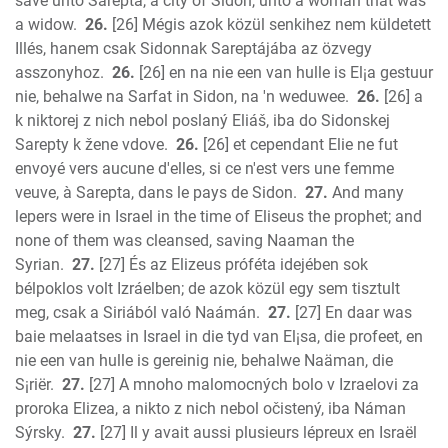
save unto Sarepta, a city of Sidon, unto a woman that was
a widow.
26.
[26] Mégis azok közül senkihez nem küldetett
Illés, hanem csak Sidonnak Sareptájába az özvegy
asszonyhoz.
26.
[26] en na nie een van hulle is El¡a gestuur
nie, behalwe na Sarfat in Sidon, na 'n weduwee.
26.
[26] a
k niktorej z nich nebol poslaný Eliáš, iba do Sidonskej
Sarepty k žene vdove.
26.
[26] et cependant Elie ne fut
envoyé vers aucune d'elles, si ce n'est vers une femme
veuve, à Sarepta, dans le pays de Sidon.
27.
And many
lepers were in Israel in the time of Eliseus the prophet; and
none of them was cleansed, saving Naaman the
Syrian.
27.
[27] És az Elizeus próféta idejében sok
bélpoklos volt Izráelben; de azok közül egy sem tisztult
meg, csak a Siriából való Naámán.
27.
[27] En daar was
baie melaatses in Israel in die tyd van El¡sa, die profeet, en
nie een van hulle is gereinig nie, behalwe Naäman, die
S¡riër.
27.
[27] A mnoho malomocných bolo v Izraelovi za
proroka Elizea, a nikto z nich nebol očistený, iba Náman
Sýrsky.
27.
[27] Il y avait aussi plusieurs lépreux en Israël