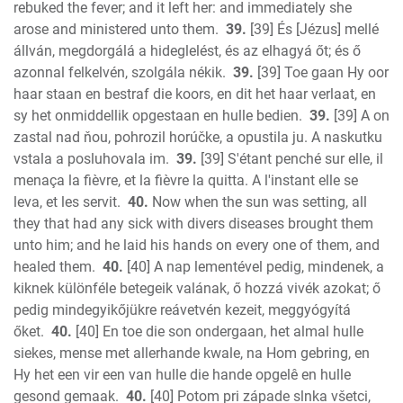
rebuked the fever; and it left her: and immediately she
arose and ministered unto them.
39.
[39] És [Jézus] mellé
állván, megdorgálá a hideglelést, és az elhagyá őt; és ő
azonnal felkelvén, szolgála nékik.
39.
[39] Toe gaan Hy oor
haar staan en bestraf die koors, en dit het haar verlaat, en
sy het onmiddellik opgestaan en hulle bedien.
39.
[39] A on
zastal nad ňou, pohrozil horúčke, a opustila ju. A naskutku
vstala a posluhovala im.
39.
[39] S'étant penché sur elle, il
menaça la fièvre, et la fièvre la quitta. A l'instant elle se
leva, et les servit.
40.
Now when the sun was setting, all
they that had any sick with divers diseases brought them
unto him; and he laid his hands on every one of them, and
healed them.
40.
[40] A nap lementével pedig, mindenek, a
kiknek különféle betegeik valának, ő hozzá vivék azokat; ő
pedig mindegyikőjükre reávetvén kezeit, meggyógyítá
őket.
40.
[40] En toe die son ondergaan, het almal hulle
siekes, mense met allerhande kwale, na Hom gebring, en
Hy het een vir een van hulle die hande opgelê en hulle
gesond gemaak.
40.
[40] Potom pri západe slnka všetci,