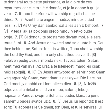
1 John
te donnerai toute cette puissance, et la gloire de ces
2 John
royaumes; car elle m'a été donnée, et je la donne à qui je
3 John
veux.
7.
If thou therefore wilt worship me, all shall be
thine.
7.
[7] Azért ha te engem imádsz, mindez a tied
Jude
lesz.
7.
[7] As U my dan aanbid, sal alles aan U behoort.
7.
Revelation
[7] Ty teda, ak sa pokloníš predo mnou, všetko bude
tvoje.
7.
[7] Si donc tu te prosternes devant moi, elle sera
toute à toi.
8.
And Jesus answered and said unto him, Get
thee behind me, Satan: for it is written, Thou shalt worship
the Lord thy God, and him only shalt thou serve.
8.
[8]
Felelvén pedig Jézus, monda néki: Távozz tőlem, Sátán;
mert meg van írva: Az Urat, a te Istenedet imádd, és csak
néki szolgálj.
8.
[8] En Jesus antwoord en sê vir hom: Gaan
weg agter My, Satan, want daar is geskrywe: Die Here jou
God moet jy aanbid en Hom alleen dien.
8.
[8] A Ježiš
odpovedal a riekol mu: Iď za mnou, satane, lebo je
napísané: Pánovi, svojmu Bohu, sa budeš klaňať a jemu
samému budeš svätoslúžiť.
8.
[8] Jésus lui répondit: Il est
écrit: Tu adoreras le Seigneur, ton Dieu, et tu le serviras lui