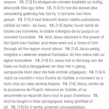
season.
13.
[13] És elvégezvén minden kísértést az ördög,
eltávozék tőle egy időre.
13.
[13] En toe die duiwel elke
versoeking geëindig het, het hy 'n tyd lank van Hom
gewyk.
13.
[13] A keď dokončil diabol všetko pokúšanie,
odišiel od neho - do času.
13.
[13] Après l'avoir tenté de
toutes ces manières, le diable s'éloigna de lui jusqu'à un
moment favorable.
14.
And Jesus returned in the power of
the Spirit into Galilee: and there went out a fame of him
through all the region round about.
14.
[14] Jézus pedig
megtére a Léleknek erejével Galileába: és híre méne néki az
egész környéken.
14.
[14] En Jesus het in die krag van die
Gees na Galil,a teruggekeer, en daar het 'n gerug
aangaande Hom deur die hele omtrek uitgegaan;
14.
[14] A
Ježiš sa navrátil v moci Ducha do Galilee, a rozniesol sa o
ňom chýr po celej okolnej krajine.
14.
[14] Jésus, revêtu de
la puissance de l'Esprit, retourna en Galilée, et sa
renommée se répandit dans tout le pays d'alentour.
15.
And he taught in their synagogues, being glorified of
all.
15.
[15] És ő taníta azoknak zsinagógáiban,