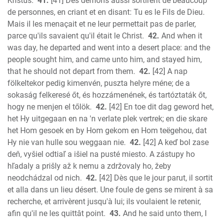
Kristus.
41.
[41] Des démons aussi sortirent de beaucoup
de personnes, en criant et en disant: Tu es le Fils de Dieu.
Mais il les menaçait et ne leur permettait pas de parler,
parce qu'ils savaient qu'il était le Christ.
42.
And when it
was day, he departed and went into a desert place: and the
people sought him, and came unto him, and stayed him,
that he should not depart from them.
42.
[42] A nap
fölkeltekor pedig kimenvén, puszta helyre méne; de a
sokaság felkeresé őt, és hozzámenének, és tartóztaták őt,
hogy ne menjen el tőlök.
42.
[42] En toe dit dag geword het,
het Hy uitgegaan en na 'n verlate plek vertrek; en die skare
het Hom gesoek en by Hom gekom en Hom teëgehou, dat
Hy nie van hulle sou weggaan nie.
42.
[42] A keď bol zase
deň, vyšiel odtiaľ a išiel na pusté miesto. A zástupy ho
hľadaly a prišly až k nemu a zdržovaly ho, žeby
neodchádzal od nich.
42.
[42] Dès que le jour parut, il sortit
et alla dans un lieu désert. Une foule de gens se mirent à sa
recherche, et arrivèrent jusqu'à lui; ils voulaient le retenir,
afin qu'il ne les quittât point.
43.
And he said unto them, I