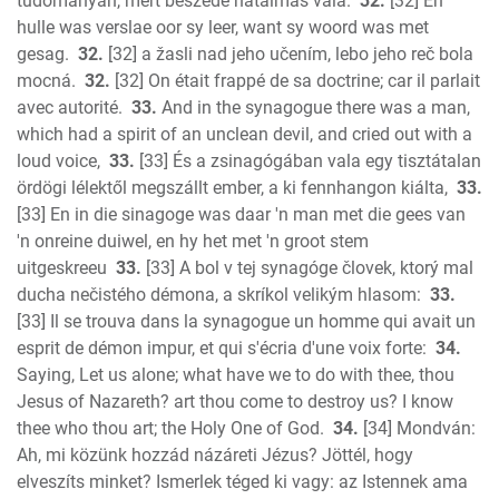
tudományán, mert beszéde hatalmas vala.
32.
[32] En
hulle was verslae oor sy leer, want sy woord was met
gesag.
32.
[32] a žasli nad jeho učením, lebo jeho reč bola
mocná.
32.
[32] On était frappé de sa doctrine; car il parlait
avec autorité.
33.
And in the synagogue there was a man,
which had a spirit of an unclean devil, and cried out with a
loud voice,
33.
[33] És a zsinagógában vala egy tisztátalan
ördögi lélektől megszállt ember, a ki fennhangon kiálta,
33.
[33] En in die sinagoge was daar 'n man met die gees van
'n onreine duiwel, en hy het met 'n groot stem
uitgeskreeu
33.
[33] A bol v tej synagóge človek, ktorý mal
ducha nečistého démona, a skríkol velikým hlasom:
33.
[33] Il se trouva dans la synagogue un homme qui avait un
esprit de démon impur, et qui s'écria d'une voix forte:
34.
Saying, Let us alone; what have we to do with thee, thou
Jesus of Nazareth? art thou come to destroy us? I know
thee who thou art; the Holy One of God.
34.
[34] Mondván:
Ah, mi közünk hozzád názáreti Jézus? Jöttél, hogy
elveszíts minket? Ismerlek téged ki vagy: az Istennek ama