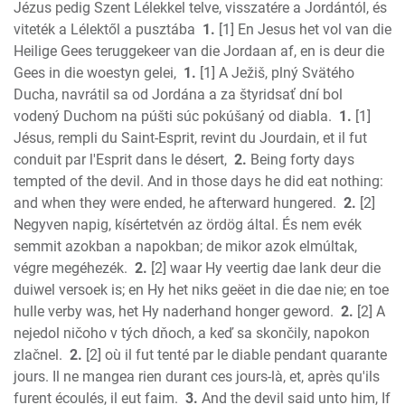
Jézus pedig Szent Lélekkel telve, visszatére a Jordántól, és
2 Chronicles
viteték a Lélektől a pusztába
1.
[1] En Jesus het vol van die
Ezra
Heilige Gees teruggekeer van die Jordaan af, en is deur die
Nehemiah
Gees in die woestyn gelei,
1.
[1] A Ježiš, plný Svätého
Esther
Ducha, navrátil sa od Jordána a za štyridsať dní bol
vodený Duchom na púšti súc pokúšaný od diabla.
1.
[1]
Job
Jésus, rempli du Saint-Esprit, revint du Jourdain, et il fut
Psalms
conduit par l'Esprit dans le désert,
2.
Being forty days
Proverbs
tempted of the devil. And in those days he did eat nothing:
Ecclesiastes
and when they were ended, he afterward hungered.
2.
[2]
S of Solomon
Negyven napig, kísértetvén az ördög által. És nem evék
Isaiah
semmit azokban a napokban; de mikor azok elmúltak,
Jeremiah
végre megéhezék.
2.
[2] waar Hy veertig dae lank deur die
Lamentations
duiwel versoek is; en Hy het niks geëet in die dae nie; en toe
hulle verby was, het Hy naderhand honger geword.
2.
[2] A
Ezekiel
nejedol ničoho v tých dňoch, a keď sa skončily, napokon
Daniel
zlačnel.
2.
[2] où il fut tenté par le diable pendant quarante
Hosea
jours. Il ne mangea rien durant ces jours-là, et, après qu'ils
Joel
furent écoulés, il eut faim.
3.
And the devil said unto him, If