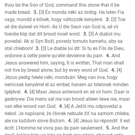
Amos
thou be the Son of God, command this stone that it be
Obadiah
made bread.
3.
[3] És monda néki az ördög. Ha Isten Fia
Jonah
vagy, mondd e kőnek, hogy változzék kenyérré.
3.
[3] Toe
Micah
sê die duiwel vir Hom: As U die Seun van God is, sê vir
hierdie klip dat dit brood moet word.
3.
[3] A diabol mu
Nahum
povedal: Ak si Syn Boží, povedz tomuto kameňu, aby sa
Habakkuk
stal chlebom!
3.
[3] Le diable lui dit: Si tu es Fils de Dieu,
Zephaniah
ordonne à cette pierre qu'elle devienne du pain.
4.
And
Haggai
Jesus answered him, saying, It is written, That man shall
Zechariah
not live by bread alone, but by every word of God.
4.
[4]
New Testament
Jézus pedig felele néki, mondván: Meg van írva, hogy
Malachi
nemcsak kenyérrel él az ember, hanem az Istennek minden
Matthew
ígéjével.
4.
[4] Maar Jesus antwoord en sê vir hom: Daar is
geskrywe: Die mens sal nie van brood alleen lewe nie, maar
Mark
van elke woord van God.
4.
[4] A Ježiš mu odpovedal a
Luke
riekol: Je napísané, že človek nebude žiť na samom chlebe,
John
ale na každom slove Božom.
4.
[4] Jésus lui répondit: Il est
Acts
écrit: L'Homme ne vivra pas de pain seulement.
5.
And the
Romans