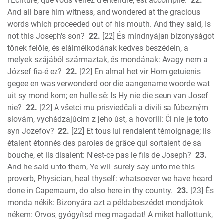
l'Ecriture, que vous venez d'entendre, est accomplie.
22.
And all bare him witness, and wondered at the gracious
words which proceeded out of his mouth. And they said, Is
not this Joseph's son?
22.
[22] És mindnyájan bizonyságot
tőnek felőle, és elálmélkodának kedves beszédein, a
melyek szájából származtak, és mondának: Avagy nem a
József fia-é ez?
22.
[22] En almal het vir Hom getuienis
gegee en was verwonderd oor die aangename woorde wat
uit sy mond kom; en hulle sê: Is Hy nie die seun van Josef
nie?
22.
[22] A všetci mu prisviedčali a divili sa ľúbezným
slovám, vychádzajúcim z jeho úst, a hovorili: Či nie je toto
syn Jozefov?
22.
[22] Et tous lui rendaient témoignage; ils
étaient étonnés des paroles de grâce qui sortaient de sa
bouche, et ils disaient: N'est-ce pas le fils de Joseph?
23.
And he said unto them, Ye will surely say unto me this
proverb, Physician, heal thyself: whatsoever we have heard
done in Capernaum, do also here in thy country.
23.
[23] És
monda nékik: Bizonyára azt a példabeszédet mondjátok
nékem: Orvos, gyógyítsd meg magadat! A miket hallottunk,