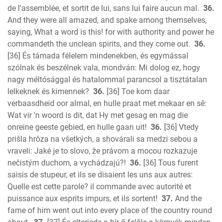
de l'assemblée, et sortit de lui, sans lui faire aucun mal.
36.
And they were all amazed, and spake among themselves,
saying, What a word is this! for with authority and power he
commandeth the unclean spirits, and they come out.
36.
[36] És támada félelem mindenekben, és egymással
szólnak és beszélnek vala, mondván: Mi dolog ez, hogy
nagy méltósággal és hatalommal parancsol a tisztátalan
lelkeknek és kimennek?
36.
[36] Toe kom daar
verbaasdheid oor almal, en hulle praat met mekaar en sê:
Wat vir 'n woord is dit, dat Hy met gesag en mag die
onreine geeste gebied, en hulle gaan uit!
36.
[36] Vtedy
prišla hrôza na všetkých, a shovárali sa medzi sebou a
vraveli: Jaké je to slovo, že právom a mocou rozkazuje
nečistým duchom, a vychádzajú?!
36.
[36] Tous furent
saisis de stupeur, et ils se disaient les uns aux autres:
Quelle est cette parole? il commande avec autorité et
puissance aux esprits impurs, et ils sortent!
37.
And the
fame of him went out into every place of the country round