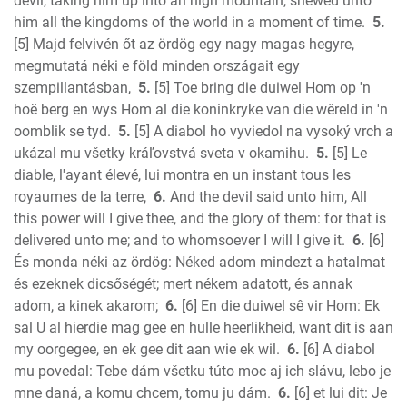
devil, taking him up into an high mountain, shewed unto
1 Corinthians
him all the kingdoms of the world in a moment of time.
5.
2 Corinthians
[5] Majd felvivén őt az ördög egy nagy magas hegyre,
Galatians
megmutatá néki e föld minden országait egy
szempillantásban,
5.
[5] Toe bring die duiwel Hom op 'n
Ephesians
hoë berg en wys Hom al die koninkryke van die wêreld in 'n
Phillipians
oomblik se tyd.
5.
[5] A diabol ho vyviedol na vysoký vrch a
Colossians
ukázal mu všetky kráľovstvá sveta v okamihu.
5.
[5] Le
1 Thess.
diable, l'ayant élevé, lui montra en un instant tous les
2 Thess.
royaumes de la terre,
6.
And the devil said unto him, All
1 Timothy
this power will I give thee, and the glory of them: for that is
2 Timothy
delivered unto me; and to whomsoever I will I give it.
6.
[6]
Titus
És monda néki az ördög: Néked adom mindezt a hatalmat
és ezeknek dicsőségét; mert nékem adatott, és annak
Philemon
adom, a kinek akarom;
6.
[6] En die duiwel sê vir Hom: Ek
Hebrews
sal U al hierdie mag gee en hulle heerlikheid, want dit is aan
James
my oorgegee, en ek gee dit aan wie ek wil.
6.
[6] A diabol
1 Peter
mu povedal: Tebe dám všetku túto moc aj ich slávu, lebo je
2 Peter
mne daná, a komu chcem, tomu ju dám.
6.
[6] et lui dit: Je