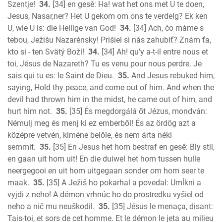
Szentje!
34.
[34] en gesê: Ha! wat het ons met U te doen,
Jesus, Nasar,ner? Het U gekom om ons te verdelg? Ek ken
U, wie U is: die Heilige van God!
34.
[34] Ach, čo máme s
tebou, Ježišu Nazarénsky! Prišiel si nás zahubiť? Znám ťa,
kto si - ten Svätý Boží!
34.
[34] Ah! qu'y a-t-il entre nous et
toi, Jésus de Nazareth? Tu es venu pour nous perdre. Je
sais qui tu es: le Saint de Dieu.
35.
And Jesus rebuked him,
saying, Hold thy peace, and come out of him. And when the
devil had thrown him in the midst, he came out of him, and
hurt him not.
35.
[35] És megdorgálá őt Jézus, mondván:
Némulj meg és menj ki ez emberből! És az ördög azt a
középre vetvén, kiméne belőle, és nem árta néki
semmit.
35.
[35] En Jesus het hom bestraf en gesê: Bly stil,
en gaan uit hom uit! En die duiwel het hom tussen hulle
neergegooi en uit hom uitgegaan sonder om hom seer te
maak.
35.
[35] A Ježiš ho pokarhal a povedal: Umĺkni a
vyjdi z neho! A démon vrhnúc ho do prostredku vyšiel od
neho a nič mu neuškodil.
35.
[35] Jésus le menaça, disant:
Tais-toi, et sors de cet homme. Et le démon le jeta au milieu