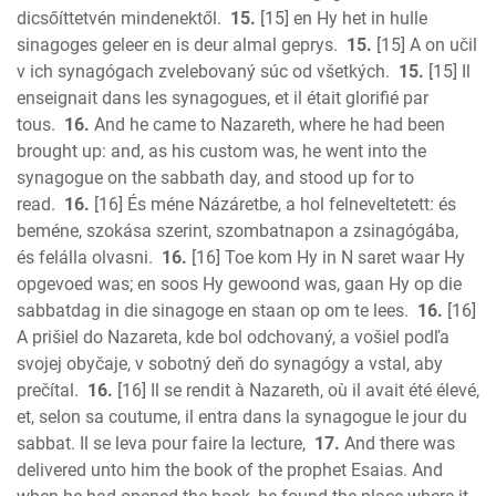
dicsőíttetvén mindenektől.
15.
[15] en Hy het in hulle
sinagoges geleer en is deur almal geprys.
15.
[15] A on učil
v ich synagógach zvelebovaný súc od všetkých.
15.
[15] Il
enseignait dans les synagogues, et il était glorifié par
tous.
16.
And he came to Nazareth, where he had been
brought up: and, as his custom was, he went into the
synagogue on the sabbath day, and stood up for to
read.
16.
[16] És méne Názáretbe, a hol felneveltetett: és
beméne, szokása szerint, szombatnapon a zsinagógába,
és felálla olvasni.
16.
[16] Toe kom Hy in N saret waar Hy
opgevoed was; en soos Hy gewoond was, gaan Hy op die
sabbatdag in die sinagoge en staan op om te lees.
16.
[16]
A prišiel do Nazareta, kde bol odchovaný, a vošiel podľa
svojej obyčaje, v sobotný deň do synagógy a vstal, aby
prečítal.
16.
[16] Il se rendit à Nazareth, où il avait été élevé,
et, selon sa coutume, il entra dans la synagogue le jour du
sabbat. Il se leva pour faire la lecture,
17.
And there was
delivered unto him the book of the prophet Esaias. And