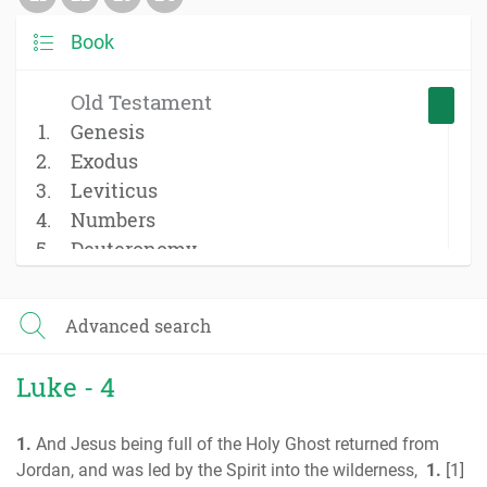
Book
Old Testament
Genesis
Exodus
Leviticus
Numbers
Deuteronomy
Joshua
Judges
Advanced search
Ruth
1 Samuel
Luke - 4
2 Samuel
1 Kings
1.
And Jesus being full of the Holy Ghost returned from
2 Kings
Jordan, and was led by the Spirit into the wilderness,
1.
[1]
1 Chronicles