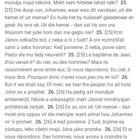
mondja majd nékünk: Miért nem hittetek tehát néki?
25.
[25] Die doop van Johannes, waar was dit vandaan, uit die
hemel of uit mense? En hulle het by hulleself geredeneer en
gesê: As ons sê: Uit die hemel -- dan sal Hy ons vra:
Waarom het julle hom dan nie geglo nie?
25.
[25] Krst
Jánov odkiaľže bol, z neba a či z ľudí? A oni rozmýšľali
sami u seba hovoriac: Keď povieme: Z neba, povie nám:
Prečo ste mu tedy neuverili?
25.
[25] Le baptême de Jean,
d'où venait-il? du ciel, ou des hommes? Mais ils
raisonnèrent ainsi entre eux; Si nous répondons: Du ciel, il
nous dira: Pourquoi donc n'avez-vous pas cru en lui?
26.
But if we shall say, Of men; we fear the people; for all hold
John as a prophet.
26.
[26] Ha pedig azt mondjuk:
emberektől; félünk a sokaságtól; mert Jánost mindnyájan
prófétának tartják.
26.
[26] En as ons sê: Uit mense -- dan
moet ons oppas vir die menigte, want almal hou Johannes
vir 'n profeet.
26.
[26] A keď povieme: Z ľudí, bojíme sa
zástupu, lebo všetci majú Jána jako proroka.
26.
[26] Et si
nous répondons: Des hommes, nous avons à craindre la