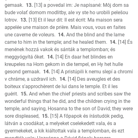
gemaak.
13.
[13] a povedal im: Je napísané: Môj dom sa
bude volať domom modlitby, ale vy ste ho urobili pelešou
lotrov.
13.
[13] Et il leur dit: Il est écrit: Ma maison sera
appelée une maison de prière. Mais vous, vous en faites
une caverne de voleurs.
14.
And the blind and the lame
came to him in the temple; and he healed them.
14.
[14] És
menének hozzá vakok és sánták a templomban; és
meggyógyítá őket.
14.
[14] En daar het blindes en
kreupeles na Hom gekom in die tempel, en Hy het hulle
gesond gemaak.
14.
[14] A pristúpili k nemu slepí a chromí
v chráme, a uzdravil ich.
14.
[14] Des aveugles et des
boiteux s'approchèrent de lui dans le temple. Et il les
guérit.
15.
And when the chief priests and scribes saw the
wonderful things that he did, and the children crying in the
temple, and saying, Hosanna to the son of David; they were
sore displeased,
15.
[15] A főpapok és írástudók pedig,
látván a csodákat, a melyeket cselekedett vala, és a
gyermekeket, a kik kiáltottak vala a templomban, és ezt