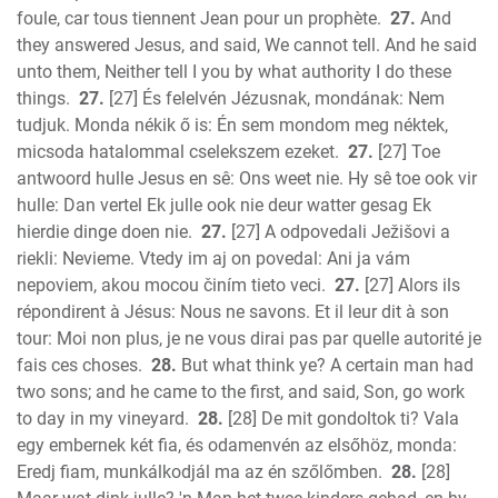
foule, car tous tiennent Jean pour un prophète.
27.
And
they answered Jesus, and said, We cannot tell. And he said
unto them, Neither tell I you by what authority I do these
things.
27.
[27] És felelvén Jézusnak, mondának: Nem
tudjuk. Monda nékik ő is: Én sem mondom meg néktek,
micsoda hatalommal cselekszem ezeket.
27.
[27] Toe
antwoord hulle Jesus en sê: Ons weet nie. Hy sê toe ook vir
hulle: Dan vertel Ek julle ook nie deur watter gesag Ek
hierdie dinge doen nie.
27.
[27] A odpovedali Ježišovi a
riekli: Nevieme. Vtedy im aj on povedal: Ani ja vám
nepoviem, akou mocou činím tieto veci.
27.
[27] Alors ils
répondirent à Jésus: Nous ne savons. Et il leur dit à son
tour: Moi non plus, je ne vous dirai pas par quelle autorité je
fais ces choses.
28.
But what think ye? A certain man had
two sons; and he came to the first, and said, Son, go work
to day in my vineyard.
28.
[28] De mit gondoltok ti? Vala
egy embernek két fia, és odamenvén az elsőhöz, monda:
Eredj fiam, munkálkodjál ma az én szőlőmben.
28.
[28]