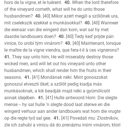
hors de la vigne, et le tuèrent.
40.
When the lord therefore
of the vineyard cometh, what will he do unto those
husbandmen?
40.
[40] Mikor azért megjő a szőlőnek ura,
mit cselekszik ezekkel a munkásokkal?
40.
[40] Wanneer
die eienaar van die wingerd dan kom, wat sal hy met
daardie landbouers doen?
40.
[40] Tedy keď prijde pán
vinice, čo urobí tým vinárom?
40.
[40] Maintenant, lorsque
le maître de la vigne viendra, que fera-t-il à ces vignerons?
41.
They say unto him, He will miserably destroy those
wicked men, and will let out his vineyard unto other
husbandmen, which shall render him the fruits in their
seasons.
41.
[41] Mondának néki: Mint gonoszokat
gonoszul elveszti őket; a szőlőt pedig kiadja más
munkásoknak, a kik beadják majd néki a gyümölcsöt
annak idejében.
41.
[41] Hulle antwoord Hom: Die slegte
mense -- hy sal hulle 'n slegte dood laat sterwe en die
wingerd verhuur aan ander landbouers wat hom die vrugte
op die regte tyd sal gee.
41.
[41] Povedali mu: Zlostníkov,
zle ich zahubí a vinicu dá do prenájmu iným vinárom, ktorí