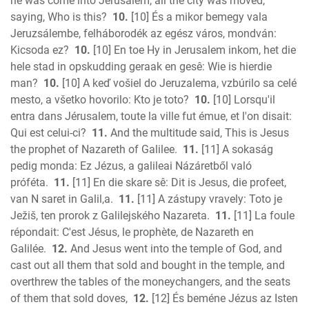
he was come into Jerusalem, all the city was moved,
saying, Who is this?
10.
[10] És a mikor bemegy vala
Jeruzsálembe, felháborodék az egész város, mondván:
Kicsoda ez?
10.
[10] En toe Hy in Jerusalem inkom, het die
hele stad in opskudding geraak en gesê: Wie is hierdie
man?
10.
[10] A keď vošiel do Jeruzalema, vzbúrilo sa celé
mesto, a všetko hovorilo: Kto je toto?
10.
[10] Lorsqu'il
entra dans Jérusalem, toute la ville fut émue, et l'on disait:
Qui est celui-ci?
11.
And the multitude said, This is Jesus
the prophet of Nazareth of Galilee.
11.
[11] A sokaság
pedig monda: Ez Jézus, a galileai Názáretből való
próféta.
11.
[11] En die skare sê: Dit is Jesus, die profeet,
van N saret in Galil,a.
11.
[11] A zástupy vravely: Toto je
Ježiš, ten prorok z Galilejského Nazareta.
11.
[11] La foule
répondait: C'est Jésus, le prophète, de Nazareth en
Galilée.
12.
And Jesus went into the temple of God, and
cast out all them that sold and bought in the temple, and
overthrew the tables of the moneychangers, and the seats
of them that sold doves,
12.
[12] És beméne Jézus az Isten