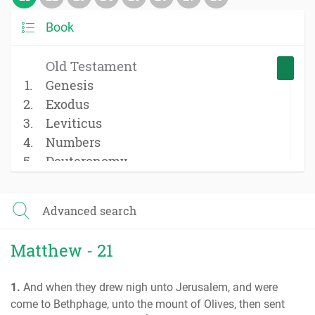
Book
Old Testament
Genesis
Exodus
Leviticus
Numbers
Deuteronomy
Joshua
Judges
Advanced search
Ruth
1 Samuel
Matthew - 21
2 Samuel
1 Kings
1.
And when they drew nigh unto Jerusalem, and were
2 Kings
come to Bethphage, unto the mount of Olives, then sent
1 Chronicles