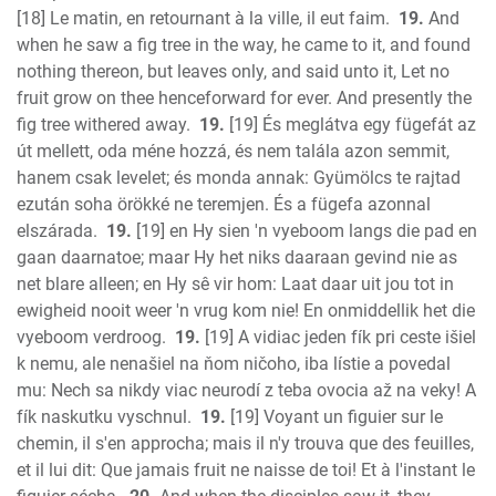
[18] Le matin, en retournant à la ville, il eut faim.
19.
And
when he saw a fig tree in the way, he came to it, and found
nothing thereon, but leaves only, and said unto it, Let no
fruit grow on thee henceforward for ever. And presently the
fig tree withered away.
19.
[19] És meglátva egy fügefát az
út mellett, oda méne hozzá, és nem talála azon semmit,
hanem csak levelet; és monda annak: Gyümölcs te rajtad
ezután soha örökké ne teremjen. És a fügefa azonnal
elszárada.
19.
[19] en Hy sien 'n vyeboom langs die pad en
gaan daarnatoe; maar Hy het niks daaraan gevind nie as
net blare alleen; en Hy sê vir hom: Laat daar uit jou tot in
ewigheid nooit weer 'n vrug kom nie! En onmiddellik het die
vyeboom verdroog.
19.
[19] A vidiac jeden fík pri ceste išiel
k nemu, ale nenašiel na ňom ničoho, iba lístie a povedal
mu: Nech sa nikdy viac neurodí z teba ovocia až na veky! A
fík naskutku vyschnul.
19.
[19] Voyant un figuier sur le
chemin, il s'en approcha; mais il n'y trouva que des feuilles,
et il lui dit: Que jamais fruit ne naisse de toi! Et à l'instant le