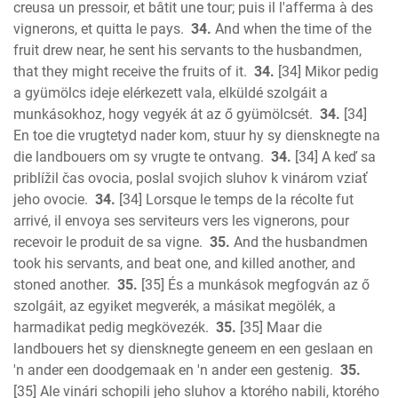
creusa un pressoir, et bâtit une tour; puis il l'afferma à des
vignerons, et quitta le pays.
34.
And when the time of the
fruit drew near, he sent his servants to the husbandmen,
that they might receive the fruits of it.
34.
[34] Mikor pedig
a gyümölcs ideje elérkezett vala, elküldé szolgáit a
munkásokhoz, hogy vegyék át az ő gyümölcsét.
34.
[34]
En toe die vrugtetyd nader kom, stuur hy sy diensknegte na
die landbouers om sy vrugte te ontvang.
34.
[34] A keď sa
priblížil čas ovocia, poslal svojich sluhov k vinárom vziať
jeho ovocie.
34.
[34] Lorsque le temps de la récolte fut
arrivé, il envoya ses serviteurs vers les vignerons, pour
recevoir le produit de sa vigne.
35.
And the husbandmen
took his servants, and beat one, and killed another, and
stoned another.
35.
[35] És a munkások megfogván az ő
szolgáit, az egyiket megverék, a másikat megölék, a
harmadikat pedig megkövezék.
35.
[35] Maar die
landbouers het sy diensknegte geneem en een geslaan en
'n ander een doodgemaak en 'n ander een gestenig.
35.
[35] Ale vinári schopili jeho sluhov a ktorého nabili, ktorého