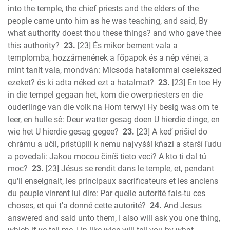
into the temple, the chief priests and the elders of the
people came unto him as he was teaching, and said, By
what authority doest thou these things? and who gave thee
this authority?
23.
[23] És mikor bement vala a
templomba, hozzámenének a főpapok és a nép vénei, a
mint tanít vala, mondván: Micsoda hatalommal cselekszed
ezeket? és ki adta néked ezt a hatalmat?
23.
[23] En toe Hy
in die tempel gegaan het, kom die owerpriesters en die
ouderlinge van die volk na Hom terwyl Hy besig was om te
leer, en hulle sê: Deur watter gesag doen U hierdie dinge, en
wie het U hierdie gesag gegee?
23.
[23] A keď prišiel do
chrámu a učil, pristúpili k nemu najvyšší kňazi a starší ľudu
a povedali: Jakou mocou činíš tieto veci? A kto ti dal tú
moc?
23.
[23] Jésus se rendit dans le temple, et, pendant
qu'il enseignait, les principaux sacrificateurs et les anciens
du peuple vinrent lui dire: Par quelle autorité fais-tu ces
choses, et qui t'a donné cette autorité?
24.
And Jesus
answered and said unto them, I also will ask you one thing,