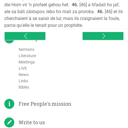
die Hom vir 'n profeet gehou het.
46.
[46] a hľadali ho jať,
ale sa báli zástupov, lebo ho mali za proroka.
46.
[46] et ils
cherchaient à se saisir de lui; mais ils craignaient la foule,
parce qu'elle le tenait pour un prophète.
sitemap
Sermons
Literature
Meetings
LIVE
News
Links
Bibles
Free People's mission
Write to us