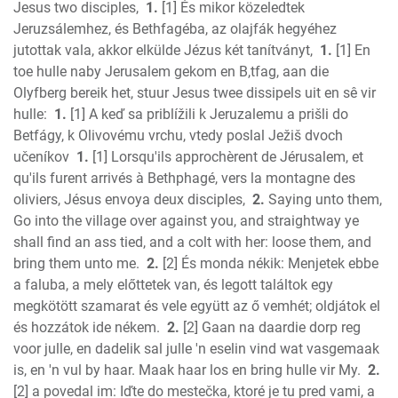
Jesus two disciples,
1.
[1] És mikor közeledtek
2 Chronicles
Jeruzsálemhez, és Bethfagéba, az olajfák hegyéhez
Ezra
jutottak vala, akkor elkülde Jézus két tanítványt,
1.
[1] En
Nehemiah
toe hulle naby Jerusalem gekom en B,tfag, aan die
Esther
Olyfberg bereik het, stuur Jesus twee dissipels uit en sê vir
hulle:
1.
[1] A keď sa priblížili k Jeruzalemu a prišli do
Job
Betfágy, k Olivovému vrchu, vtedy poslal Ježiš dvoch
Psalms
učeníkov
1.
[1] Lorsqu'ils approchèrent de Jérusalem, et
Proverbs
qu'ils furent arrivés à Bethphagé, vers la montagne des
Ecclesiastes
oliviers, Jésus envoya deux disciples,
2.
Saying unto them,
S of Solomon
Go into the village over against you, and straightway ye
Isaiah
shall find an ass tied, and a colt with her: loose them, and
Jeremiah
bring them unto me.
2.
[2] És monda nékik: Menjetek ebbe
Lamentations
a faluba, a mely előttetek van, és legott találtok egy
megkötött szamarat és vele együtt az ő vemhét; oldjátok el
Ezekiel
és hozzátok ide nékem.
2.
[2] Gaan na daardie dorp reg
Daniel
voor julle, en dadelik sal julle 'n eselin vind wat vasgemaak
Hosea
is, en 'n vul by haar. Maak haar los en bring hulle vir My.
2.
Joel
[2] a povedal im: Iďte do mestečka, ktoré je tu pred vami, a