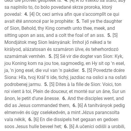
deur die profeet gespreek is:
4.
[4] A to všetko sa stalo, aby
1 Corinthians
sa naplnilo to, čo bolo povedané skrze proroka, ktorý
2 Corinthians
povedal:
4.
[4] Or, ceci arriva afin que s'accomplît ce qui
Galatians
avait été annoncé par le prophète:
5.
Tell ye the daughter
of Sion, Behold, thy King cometh unto thee, meek, and
Ephesians
sitting upon an ass, and a colt the foal of an ass.
5.
[5]
Phillipians
Mondjátok meg Sion leányának: Ímhol jő néked a te
Colossians
királyod, alázatosan és szamáron ülve, és teherhordozó
1 Thess.
szamárnak vemhén.
5.
[5] Sê vir die dogter van Sion: Kyk,
2 Thess.
jou Koning kom na jou toe, sagmoedig, en Hy sit op 'n esel,
1 Timothy
ja, 'n jong esel, die vul van 'n pakdier.
5.
[5] Povedzte dcére
2 Timothy
Siona: Hľa, tvoj Kráľ ti ide, tichý, jazdiac na oslici a na osľati
Titus
podrobenej jarmu.
5.
[5] Dites à la fille de Sion: Voici, ton
roi vient à toi, Plein de douceur, et monté sur un âne, Sur un
Philemon
ânon, le petit d'une ânesse.
6.
And the disciples went, and
Hebrews
did as Jesus commanded them,
6.
[6] A tanítványok pedig
James
elmenvén és úgy cselekedvén, a mint Jézus parancsolta
1 Peter
vala nékik,
6.
[6] En die dissipels het gegaan en gedoen
2 Peter
soos Jesus hulle beveel het;
6.
[6] A učeníci odišli a urobili,