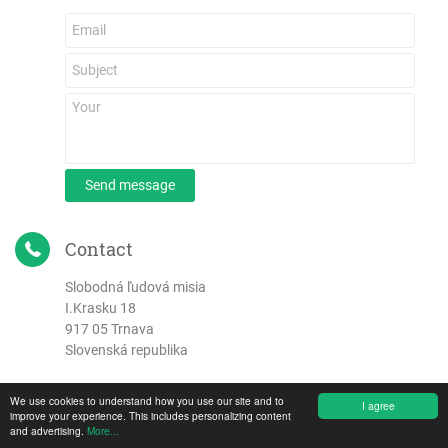
Send message
Contact
Slobodná ľudová misia
I.Krasku 18
917 05 Trnava
Slovenská republika
Phone:
+421 905 414 701
We use cookies to understand how you use our site and to
I agree
email: info (at) misia.sk
improve your experience. This includes personalizing content
and advertising.
More...