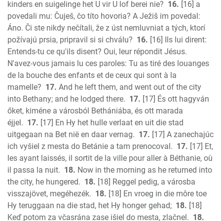
kinders en suigelinge het U vir U lof berei nie?
16.
[16] a
povedali mu: Čuješ, čo títo hovoria? A Ježiš im povedal:
Áno. Či ste nikdy nečítali, že z úst nemluvniat a tých, ktorí
požívajú prsia, pripravil si si chválu?
16.
[16] Ils lui dirent:
Entends-tu ce qu'ils disent? Oui, leur répondit Jésus.
N'avez-vous jamais lu ces paroles: Tu as tiré des louanges
de la bouche des enfants et de ceux qui sont à la
mamelle?
17.
And he left them, and went out of the city
into Bethany; and he lodged there.
17.
[17] És ott hagyván
őket, kiméne a városból Bethániába, és ott marada
éjjel.
17.
[17] En Hy het hulle verlaat en uit die stad
uitgegaan na Bet nië en daar vernag.
17.
[17] A zanechajúc
ich vyšiel z mesta do Betánie a tam prenocoval.
17.
[17] Et,
les ayant laissés, il sortit de la ville pour aller à Béthanie, où
il passa la nuit.
18.
Now in the morning as he returned into
the city, he hungered.
18.
[18] Reggel pedig, a városba
visszajövet, megéhezék.
18.
[18] En vroeg in die môre toe
Hy teruggaan na die stad, het Hy honger gehad;
18.
[18]
Keď potom za včasrána zase išiel do mesta, zlačnel.
18.