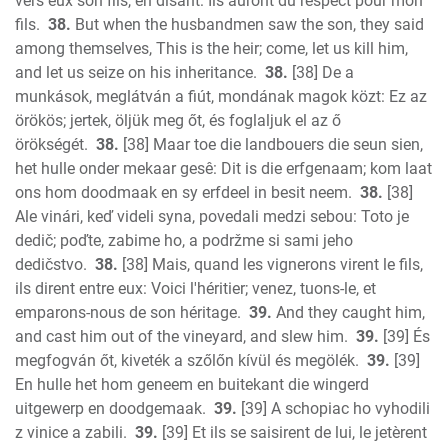
vers eux son fils, en disant: Ils auront du respect pour mon
fils.
38.
But when the husbandmen saw the son, they said
among themselves, This is the heir; come, let us kill him,
and let us seize on his inheritance.
38.
[38] De a
munkások, meglátván a fiút, mondának magok közt: Ez az
örökös; jertek, öljük meg őt, és foglaljuk el az ő
örökségét.
38.
[38] Maar toe die landbouers die seun sien,
het hulle onder mekaar gesê: Dit is die erfgenaam; kom laat
ons hom doodmaak en sy erfdeel in besit neem.
38.
[38]
Ale vinári, keď videli syna, povedali medzi sebou: Toto je
dedič; poďte, zabime ho, a podržme si sami jeho
dedičstvo.
38.
[38] Mais, quand les vignerons virent le fils,
ils dirent entre eux: Voici l'héritier; venez, tuons-le, et
emparons-nous de son héritage.
39.
And they caught him,
and cast him out of the vineyard, and slew him.
39.
[39] És
megfogván őt, kiveték a szőlőn kívül és megölék.
39.
[39]
En hulle het hom geneem en buitekant die wingerd
uitgewerp en doodgemaak.
39.
[39] A schopiac ho vyhodili
z vinice a zabili.
39.
[39] Et ils se saisirent de lui, le jetèrent