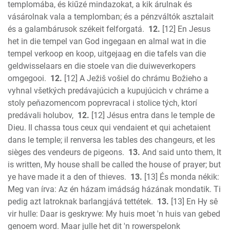
templomába, és kiűzé mindazokat, a kik árulnak és
vásárolnak vala a templomban; és a pénzváltók asztalait
és a galambárusok székeit felforgatá.
12.
[12] En Jesus
het in die tempel van God ingegaan en almal wat in die
tempel verkoop en koop, uitgejaag en die tafels van die
geldwisselaars en die stoele van die duiweverkopers
omgegooi.
12.
[12] A Ježiš vošiel do chrámu Božieho a
vyhnal všetkých predávajúcich a kupujúcich v chráme a
stoly peňazomencom poprevracal i stolice tých, ktorí
predávali holubov,
12.
[12] Jésus entra dans le temple de
Dieu. Il chassa tous ceux qui vendaient et qui achetaient
dans le temple; il renversa les tables des changeurs, et les
sièges des vendeurs de pigeons.
13.
And said unto them, It
is written, My house shall be called the house of prayer; but
ye have made it a den of thieves.
13.
[13] És monda nékik:
Meg van írva: Az én házam imádság házának mondatik. Ti
pedig azt latroknak barlangjává tettétek.
13.
[13] En Hy sê
vir hulle: Daar is geskrywe: My huis moet 'n huis van gebed
genoem word. Maar julle het dit 'n rowerspelonk