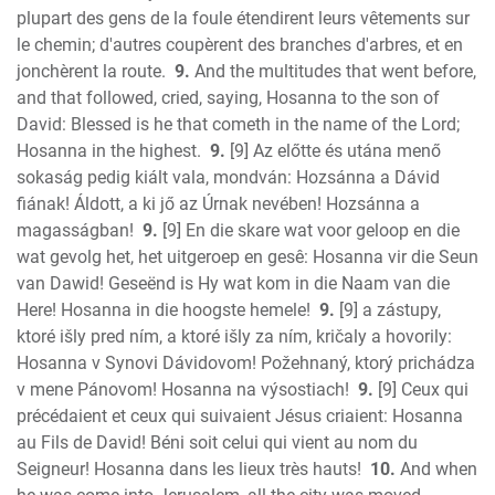
plupart des gens de la foule étendirent leurs vêtements sur
le chemin; d'autres coupèrent des branches d'arbres, et en
jonchèrent la route.
9.
And the multitudes that went before,
and that followed, cried, saying, Hosanna to the son of
David: Blessed is he that cometh in the name of the Lord;
Hosanna in the highest.
9.
[9] Az előtte és utána menő
sokaság pedig kiált vala, mondván: Hozsánna a Dávid
fiának! Áldott, a ki jő az Úrnak nevében! Hozsánna a
magasságban!
9.
[9] En die skare wat voor geloop en die
wat gevolg het, het uitgeroep en gesê: Hosanna vir die Seun
van Dawid! Geseënd is Hy wat kom in die Naam van die
Here! Hosanna in die hoogste hemele!
9.
[9] a zástupy,
ktoré išly pred ním, a ktoré išly za ním, kričaly a hovorily:
Hosanna v Synovi Dávidovom! Požehnaný, ktorý prichádza
v mene Pánovom! Hosanna na výsostiach!
9.
[9] Ceux qui
précédaient et ceux qui suivaient Jésus criaient: Hosanna
au Fils de David! Béni soit celui qui vient au nom du
Seigneur! Hosanna dans les lieux très hauts!
10.
And when