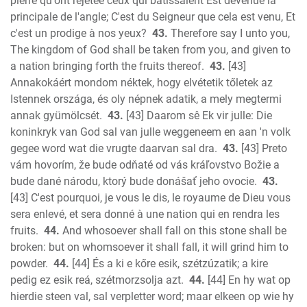
pierre qu'ont rejetée ceux qui bâtissaient Est devenue la
principale de l'angle; C'est du Seigneur que cela est venu, Et
c'est un prodige à nos yeux?
43.
Therefore say I unto you,
The kingdom of God shall be taken from you, and given to
a nation bringing forth the fruits thereof.
43.
[43]
Annakokáért mondom néktek, hogy elvétetik tőletek az
Istennek országa, és oly népnek adatik, a mely megtermi
annak gyümölcsét.
43.
[43] Daarom sê Ek vir julle: Die
koninkryk van God sal van julle weggeneem en aan 'n volk
gegee word wat die vrugte daarvan sal dra.
43.
[43] Preto
vám hovorím, že bude odňaté od vás kráľovstvo Božie a
bude dané národu, ktorý bude donášať jeho ovocie.
43.
[43] C'est pourquoi, je vous le dis, le royaume de Dieu vous
sera enlevé, et sera donné à une nation qui en rendra les
fruits.
44.
And whosoever shall fall on this stone shall be
broken: but on whomsoever it shall fall, it will grind him to
powder.
44.
[44] És a ki e kőre esik, szétzúzatik; a kire
pedig ez esik reá, szétmorzsolja azt.
44.
[44] En hy wat op
hierdie steen val, sal verpletter word; maar elkeen op wie hy