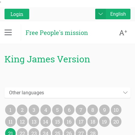
'
Login
English
A
+
Free People's mission
King James Version
Other languages
1
2
3
4
5
6
7
8
9
10
11
12
13
14
15
16
17
18
19
20
21
22
23
24
25
26
27
28