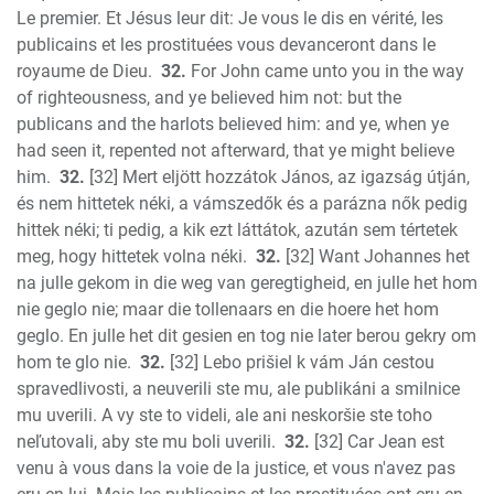
Le premier. Et Jésus leur dit: Je vous le dis en vérité, les
publicains et les prostituées vous devanceront dans le
royaume de Dieu.
32.
For John came unto you in the way
of righteousness, and ye believed him not: but the
publicans and the harlots believed him: and ye, when ye
had seen it, repented not afterward, that ye might believe
him.
32.
[32] Mert eljött hozzátok János, az igazság útján,
és nem hittetek néki, a vámszedők és a parázna nők pedig
hittek néki; ti pedig, a kik ezt láttátok, azután sem tértetek
meg, hogy hittetek volna néki.
32.
[32] Want Johannes het
na julle gekom in die weg van geregtigheid, en julle het hom
nie geglo nie; maar die tollenaars en die hoere het hom
geglo. En julle het dit gesien en tog nie later berou gekry om
hom te glo nie.
32.
[32] Lebo prišiel k vám Ján cestou
spravedlivosti, a neuverili ste mu, ale publikáni a smilnice
mu uverili. A vy ste to videli, ale ani neskoršie ste toho
neľutovali, aby ste mu boli uverili.
32.
[32] Car Jean est
venu à vous dans la voie de la justice, et vous n'avez pas