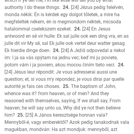
which if ye tell me, I in like wise will tell you by what
authority I do these things.
24.
[24] Jézus pedig felelvén,
monda nékik: Én is kérdek egy dolgot tőletek, a mire ha
megfeleltek nékem, én is megmondom néktek, micsoda
hatalommal cselekszem ezeket.
24.
[24] En Jesus
antwoord en sê vir hulle: Ek sal julle ook een ding vra, en as
julle dit vir My sê, sal Ek julle ook vertel deur watter gesag
Ek hierdie dinge doen.
24.
[24] A Ježiš odpovedal a riekol
im: I ja sa vás opýtam na jednu vec; keď mi ju poviete,
potom vám i ja poviem, akou mocou činím tieto veci.
24.
[24] Jésus leur répondit: Je vous adresserai aussi une
question; et, si vous m'y répondez, je vous dirai par quelle
autorité je fais ces choses.
25.
The baptism of John,
whence was it? from heaven, or of men? And they
reasoned with themselves, saying, If we shall say, From
heaven; he will say unto us, Why did ye not then believe
him?
25.
[25] A János keresztsége honnan vala?
Mennyből-é, vagy emberektől? Azok pedig tanakodnak vala
magukban, mondván: Ha azt mondjuk: mennyből, azt