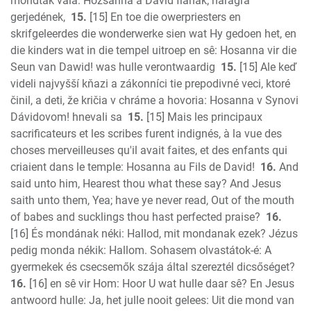
mondták vala: Hozsánna a Dávid fiának; haragra
gerjedének,
15.
[15] En toe die owerpriesters en
skrifgeleerdes die wonderwerke sien wat Hy gedoen het, en
die kinders wat in die tempel uitroep en sê: Hosanna vir die
Seun van Dawid! was hulle verontwaardig
15.
[15] Ale keď
videli najvyšší kňazi a zákonníci tie prepodivné veci, ktoré
činil, a deti, že kričia v chráme a hovoria: Hosanna v Synovi
Dávidovom! hnevali sa
15.
[15] Mais les principaux
sacrificateurs et les scribes furent indignés, à la vue des
choses merveilleuses qu'il avait faites, et des enfants qui
criaient dans le temple: Hosanna au Fils de David!
16.
And
said unto him, Hearest thou what these say? And Jesus
saith unto them, Yea; have ye never read, Out of the mouth
of babes and sucklings thou hast perfected praise?
16.
[16] És mondának néki: Hallod, mit mondanak ezek? Jézus
pedig monda nékik: Hallom. Sohasem olvastátok-é: A
gyermekek és csecsemők szája által szereztél dicsőséget?
16.
[16] en sê vir Hom: Hoor U wat hulle daar sê? En Jesus
antwoord hulle: Ja, het julle nooit gelees: Uit die mond van