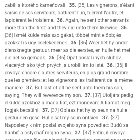
zabili a ktorého kameňovali.
35.
[35] Les vignerons, s'étant
saisis de ses serviteurs, battirent l'un, tuèrent l'autre, et
lapidèrent le troisième.
36.
Again, he sent other servants
more than the first: and they did unto them likewise.
36.
[36] Ismét külde más szolgákat, többet mint előbb; és
azokkal is úgy cselekedének.
36.
[36] Weer het hy ander
diensknegte gestuur, meer as die eerstes, en hulle het met
die net so gemaak.
36.
[36] Opät poslal iných sluhov,
viacerých ako tých prvých, a urobili im to isté.
36.
[36] Il
envoya encore d'autres serviteurs, en plus grand nombre
que les premiers; et les vignerons les traitèrent de la même
manière.
37.
But last of all he sent unto them his son,
saying, They will reverence my son.
37.
[37] Utoljára pedig
elküldé azokhoz a maga fiát, ezt mondván: A fiamat meg
fogják becsülni.
37.
[37] Oplaas het hy sy seun na hulle
gestuur en gesê: Hulle sal my seun ontsien.
37.
[37]
Naposledy k nim poslal svojeho syna povediac: Budú sa
hanbiť a ostýchať môjho syna.
37.
[37] Enfin, il envoya