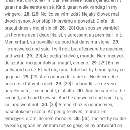
Maar wat dink julle? 'n Man het twee kinders gehad, en hy
gaan na die eerste en sê: Kind, gaan werk vandag in my
wingerd.
28.
[28] No, čo sa vám zdá? Nejaký človek mal
dvoch synov. A pristúpil k prvému a povedal: Dieťa, idi,
pracuj dnes v mojej vinici!
28.
[28] Que vous en semble?
Un homme avait deux fils; et, s'adressant au premier, il dit:
Mon enfant, va travailler aujourd'hui dans ma vigne.
29.
He answered and said, I will not: but afterward he repented,
and went.
29.
[29] Az pedig felelvén, monda: Nem megyek;
de azután meggondolván magát, elméne.
29.
[29] En hy
antwoord en sê: Ek wil nie; maar later het hy berou gekry en
gegaan.
29.
[29] A on odpovedal a riekol: Nechcem. Ale
neskoršie ľutoval a išiel.
29.
[29] Il répondit: Je ne veux
pas. Ensuite, il se repentit, et il alla.
30.
And he came to the
second, and said likewise. And he answered and said, I go,
sir: and went not.
30.
[30] A másikhoz is odamenvén,
hasonlóképen szóla. Az pedig felelvén, monda: Én
elmegyek, uram; de nem méne el.
30.
[30] Toe het hy na die
tweede gegaan en vir hom net so gesê; en hy antwoord en