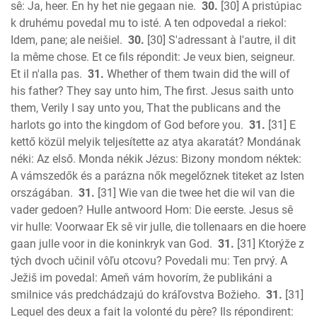
sê: Ja, heer. En hy het nie gegaan nie.
30.
[30] A pristúpiac
k druhému povedal mu to isté. A ten odpovedal a riekol:
Idem, pane; ale neišiel.
30.
[30] S'adressant à l'autre, il dit
la même chose. Et ce fils répondit: Je veux bien, seigneur.
Et il n'alla pas.
31.
Whether of them twain did the will of
his father? They say unto him, The first. Jesus saith unto
them, Verily I say unto you, That the publicans and the
harlots go into the kingdom of God before you.
31.
[31] E
kettő közül melyik teljesítette az atya akaratát? Mondának
néki: Az első. Monda nékik Jézus: Bizony mondom néktek:
A vámszedők és a parázna nők megelőznek titeket az Isten
országában.
31.
[31] Wie van die twee het die wil van die
vader gedoen? Hulle antwoord Hom: Die eerste. Jesus sê
vir hulle: Voorwaar Ek sê vir julle, die tollenaars en die hoere
gaan julle voor in die koninkryk van God.
31.
[31] Ktorýže z
tých dvoch učinil vôľu otcovu? Povedali mu: Ten prvý. A
Ježiš im povedal: Ameň vám hovorím, že publikáni a
smilnice vás predchádzajú do kráľovstva Božieho.
31.
[31]
Lequel des deux a fait la volonté du père? Ils répondirent: