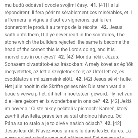
mu budú oddávať ovocie svojimi časy.
41.
[41] Ils lui
répondirent: Il fera périr misérablement ces misérables, et il
affermera la vigne à d'autres vignerons, qui lui en
donneront le produit au temps de la récolte.
42.
Jesus
saith unto them, Did ye never read in the scriptures, The
stone which the builders rejected, the same is become the
head of the corner: this is the Lord's doing, and it is
marvellous in our eyes?
42.
[42] Monda nékik Jézus:
Sohasem olvastátok-é az írásokban: A mely követ az építők
megvetettek, az lett a szegletnek feje; az Úrtól lett ez, és
csodálatos a mi szemeink előtt.
42.
[42] Jesus sê vir hulle:
Het julle nooit in die Skrifte gelees nie: Die steen wat die
bouers verwerp het, dit het 'n hoeksteen geword. Hy het van
die Here gekom en is wonderbaar in ons oë?
42.
[42] Ježiš
im povedal: Či ste nikdy nečítali v písmach: Kameň, ktorý
zavrhli stavitelia, práve ten sa stal uholnou hlavou. Od
Pána sa to stalo a je to divé v našich očiach?
42.
[42]
Jésus leur dit: N'avez-vous jamais lu dans les Ecritures: La