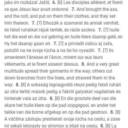
1 John
jako im rozkázal Ježiš,
6.
[6] Les disciples allèrent, et firent
2 John
ce que Jésus leur avait ordonné.
7.
And brought the ass,
3 John
and the colt, and put on them their clothes, and they set
him thereon.
7.
[7] Elhozák a szamarat és annak vemhét,
Jude
és felső ruháikat rájuk teríték, és ráüle azokra.
7.
[7] hulle
Revelation
het die esel en die vul gebring en hulle klere daarop gelê, en
Hy het daarop gaan sit.
7.
[7] a priviedli oslicu aj osľa,
položili na ne svoje rúcha a na tie ho vysadili.
7.
[7] Ils
amenèrent l'ânesse et l'ânon, mirent sur eux leurs
vêtements, et le firent asseoir dessus.
8.
And a very great
multitude spread their garments in the way; others cut
down branches from the trees, and strawed them in the
way.
8.
[8] A sokaság legnagyobb része pedig felső ruháit
az útra teríté; mások pedig a fákról galyakat vagdalnak és
hintenek vala az útra.
8.
[8] En die grootste deel van die
skare het hulle klere op die pad oopgegooi, en ander het
takke van die bome afgekap en op die pad gestrooi.
8.
[8]
A väčšina zástupu prestierali svoje rúcha na cestu, a zase
iní sekali letorasty so stromov a stlali na cestu,
8.
[8] La