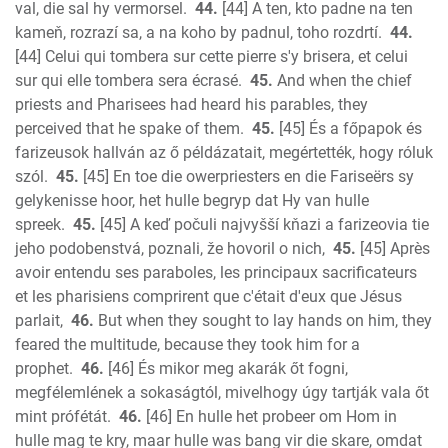
val, die sal hy vermorsel.
44.
[44] A ten, kto padne na ten
kameň, rozrazí sa, a na koho by padnul, toho rozdrtí.
44.
[44] Celui qui tombera sur cette pierre s'y brisera, et celui
sur qui elle tombera sera écrasé.
45.
And when the chief
priests and Pharisees had heard his parables, they
perceived that he spake of them.
45.
[45] És a főpapok és
farizeusok hallván az ő példázatait, megértették, hogy róluk
szól.
45.
[45] En toe die owerpriesters en die Fariseërs sy
gelykenisse hoor, het hulle begryp dat Hy van hulle
spreek.
45.
[45] A keď počuli najvyšší kňazi a farizeovia tie
jeho podobenstvá, poznali, že hovoril o nich,
45.
[45] Après
avoir entendu ses paraboles, les principaux sacrificateurs
et les pharisiens comprirent que c'était d'eux que Jésus
parlait,
46.
But when they sought to lay hands on him, they
feared the multitude, because they took him for a
prophet.
46.
[46] És mikor meg akarák őt fogni,
megfélemlének a sokaságtól, mivelhogy úgy tartják vala őt
mint prófétát.
46.
[46] En hulle het probeer om Hom in
hulle mag te kry, maar hulle was bang vir die skare, omdat