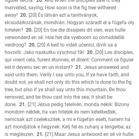
figuier sécha.
20.
And when the disciples saw it, they
marvelled, saying, How soon is the fig tree withered
away!
20.
[20] És látván ezt a tanítványok,
elcsodálkozának, mondván: Hogyan száradt el a fügefa oly
hirtelen?
20.
[20] En toe die dissipels dit sien, was hulle
verwonderd en sê: Hoe het die vyeboom so onmiddellik
verdroog?
20.
[20] A keď to videli učeníci, divili sa a
hovorili: Jako naskutku vyschnul fík!
20.
[20] Les disciples,
qui virent cela, furent étonnés, et dirent: Comment ce figuier
est-il devenu sec en un instant?
21.
Jesus answered and
said unto them, Verily I say unto you, If ye have faith, and
doubt not, ye shall not only do this which is done to the fig
tree, but also if ye shall say unto this mountain, Be thou
removed, and be thou cast into the sea; it shall be
done.
21.
[21] Jézus pedig felelvén, monda nékik: Bizony
mondom néktek, ha van hitetek és nem kételkedtek,
nemcsak azt cselekszitek, a mi e fügefán esett, hanem ha
azt mondjátok e hegynek: Kelj fel és zuhanj a tengerbe, az
is meglészen;
21.
[21] Maar Jesus antwoord en sê vir hulle: