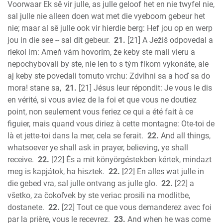
Voorwaar Ek sê vir julle, as julle geloof het en nie twyfel nie,
sal julle nie alleen doen wat met die vyeboom gebeur het
nie; maar al sê julle ook vir hierdie berg: Hef jou op en werp
jou in die see -- sal dit gebeur.
21.
[21] A Ježiš odpovedal a
riekol im: Ameň vám hovorím, že keby ste mali vieru a
nepochybovali by ste, nie len to s tým fíkom vykonáte, ale
aj keby ste povedali tomuto vrchu: Zdvihni sa a hoď sa do
mora! stane sa,
21.
[21] Jésus leur répondit: Je vous le dis
en vérité, si vous aviez de la foi et que vous ne doutiez
point, non seulement vous feriez ce qui a été fait à ce
figuier, mais quand vous diriez à cette montagne: Ote-toi de
là et jette-toi dans la mer, cela se ferait.
22.
And all things,
whatsoever ye shall ask in prayer, believing, ye shall
receive.
22.
[22] És a mit könyörgéstekben kértek, mindazt
meg is kapjátok, ha hisztek.
22.
[22] En alles wat julle in
die gebed vra, sal julle ontvang as julle glo.
22.
[22] a
všetko, za čokoľvek by ste veriac prosili na modlitbe,
dostanete.
22.
[22] Tout ce que vous demanderez avec foi
par la prière, vous le recevrez.
23.
And when he was come