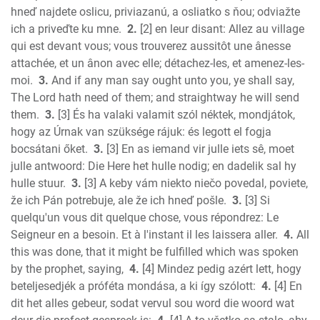
Amos
hneď najdete oslicu, priviazanú, a osliatko s ňou; odviažte
Obadiah
ich a priveďte ku mne.
2.
[2] en leur disant: Allez au village
Jonah
qui est devant vous; vous trouverez aussitôt une ânesse
Micah
attachée, et un ânon avec elle; détachez-les, et amenez-les-
moi.
3.
And if any man say ought unto you, ye shall say,
Nahum
The Lord hath need of them; and straightway he will send
Habakkuk
them.
3.
[3] És ha valaki valamit szól néktek, mondjátok,
Zephaniah
hogy az Úrnak van szüksége rájuk: és legott el fogja
Haggai
bocsátani őket.
3.
[3] En as iemand vir julle iets sê, moet
Zechariah
julle antwoord: Die Here het hulle nodig; en dadelik sal hy
New Testament
hulle stuur.
3.
[3] A keby vám niekto niečo povedal, poviete,
Malachi
že ich Pán potrebuje, ale že ich hneď pošle.
3.
[3] Si
Matthew
quelqu'un vous dit quelque chose, vous répondrez: Le
Seigneur en a besoin. Et à l'instant il les laissera aller.
4.
All
Mark
this was done, that it might be fulfilled which was spoken
Luke
by the prophet, saying,
4.
[4] Mindez pedig azért lett, hogy
John
beteljesedjék a próféta mondása, a ki így szólott:
4.
[4] En
Acts
dit het alles gebeur, sodat vervul sou word die woord wat
Romans