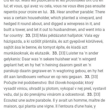
cru en lui. Mais les publicains et les prostituées ont cru en
lui; et vous, qui avez vu cela, vous ne vous êtes pas ensuite
repentis pour croire en lui.
33.
Hear another parable: There
was a certain householder, which planted a vineyard, and
hedged it round about, and digged a winepress in it, and
built a tower, and let it out to husbandmen, and went into a
far country:
33.
[33] Más példázatot halljatok: Vala egy
házigazda, a ki szőlőt plántála, és azt gyepűvel körülvevé,
sajtót ása le benne, és tornyot építe, és kiadá azt
munkásoknak, és elutazék.
33.
[33] Luister na 'n ander
gelykenis: Daar was 'n sekere huisheer wat 'n wingerd
geplant het; en hy het 'n heining daarom gesit en 'n
parskuip daarin gegrawe en 'n wagtoring gebou, en hy het
dit aan landbouers verhuur en op reis gegaan.
33.
[33]
Počujte iné podobenstvo: Bol človek-hospodár, ktorý
vysadil vinicu, ohradil ju plotom, vykopal v nej preš, vystavil
vežu, dal ju do prenájmu vinárom a odcestoval.
33.
[33]
Ecoutez une autre parabole. Il y avait un homme, maître de
maison, qui planta une vigne. Il l'entoura d'une haie, y