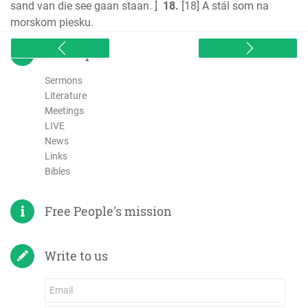
sand van die see gaan staan. ]
18.
[18] A stál som na
morskom piesku.
sitemap
Sermons
Literature
Meetings
LIVE
News
Links
Bibles
Free People's mission
Write to us