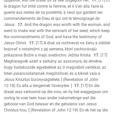
opgesluk, wat die draak uit sy bek uitgegooi het.
17.
[17] Et
le dragon fut irrité contre la femme, et il s'en alla faire la
guerre aux restes de sa postérité, à ceux qui gardent les
commandements de Dieu et qui ont le témoignage de
Jésus.
17.
And the dragon was wroth with the woman, and
went to make war with the remnant of her seed, which keep
the commandments of God, and have the testimony of
Jesus Christ.
17.
[17] A drak sa rozhneval na ženu a odišiel
bojovať s ostatnými z jej semena, ktorí zachovávajú
prikázania Božie a majú svedoctvo Ježiša Krista.
17.
[17]
Megharagvék azért a sárkány az asszonyra, és elméne,
hogy hadakozzék egyebekkel az ő magvából valókkal, az
Isten parancsolatainak megőrzőivel, és a kiknél vala a
Jézus Krisztus bizonyságtétele; [ (Revelation of John
12:18) És álla a tengernek fövenyére. ]
17.
[17] En die
draak was vertoornd op die vrou, en hy het weggegaan om
oorlog te voer teen haar ander nakomelinge wat die
gebooie van God bewaar en die getuienis van Jesus
Christus hou. [ (Revelation of John 12:18) En ek het op die