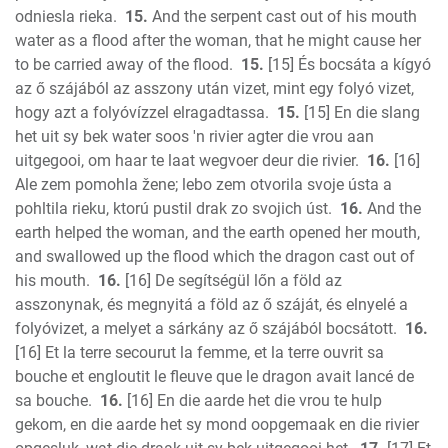
odniesla rieka.
15.
And the serpent cast out of his mouth
water as a flood after the woman, that he might cause her
to be carried away of the flood.
15.
[15] És bocsáta a kígyó
az ő szájából az asszony után vizet, mint egy folyó vizet,
hogy azt a folyóvízzel elragadtassa.
15.
[15] En die slang
het uit sy bek water soos 'n rivier agter die vrou aan
uitgegooi, om haar te laat wegvoer deur die rivier.
16.
[16]
Ale zem pomohla žene; lebo zem otvorila svoje ústa a
pohltila rieku, ktorú pustil drak zo svojich úst.
16.
And the
earth helped the woman, and the earth opened her mouth,
and swallowed up the flood which the dragon cast out of
his mouth.
16.
[16] De segítségül lőn a föld az
asszonynak, és megnyitá a föld az ő száját, és elnyelé a
folyóvizet, a melyet a sárkány az ő szájából bocsátott.
16.
[16] Et la terre secourut la femme, et la terre ouvrit sa
bouche et engloutit le fleuve que le dragon avait lancé de
sa bouche.
16.
[16] En die aarde het die vrou te hulp
gekom, en die aarde het sy mond oopgemaak en die rivier