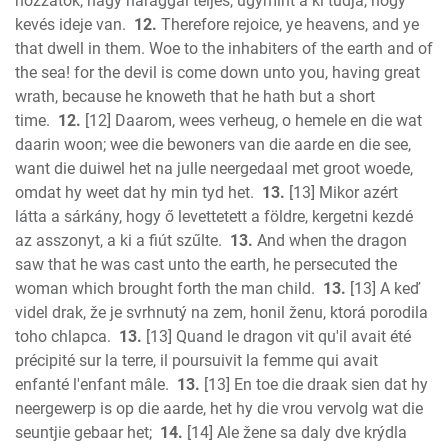
hozzátok, nagy haraggal teljes, úgymint a ki tudja, hogy
kevés ideje van.
12.
Therefore rejoice, ye heavens, and ye
that dwell in them. Woe to the inhabiters of the earth and of
the sea! for the devil is come down unto you, having great
wrath, because he knoweth that he hath but a short
time.
12.
[12] Daarom, wees verheug, o hemele en die wat
daarin woon; wee die bewoners van die aarde en die see,
want die duiwel het na julle neergedaal met groot woede,
omdat hy weet dat hy min tyd het.
13.
[13] Mikor azért
látta a sárkány, hogy ő levettetett a földre, kergetni kezdé
az asszonyt, a ki a fiút szűlte.
13.
And when the dragon
saw that he was cast unto the earth, he persecuted the
woman which brought forth the man child.
13.
[13] A keď
videl drak, že je svrhnutý na zem, honil ženu, ktorá porodila
toho chlapca.
13.
[13] Quand le dragon vit qu'il avait été
précipité sur la terre, il poursuivit la femme qui avait
enfanté l'enfant mâle.
13.
[13] En toe die draak sien dat hy
neergewerp is op die aarde, het hy die vrou vervolg wat die
seuntjie gebaar het;
14.
[14] Ale žene sa daly dve krýdla