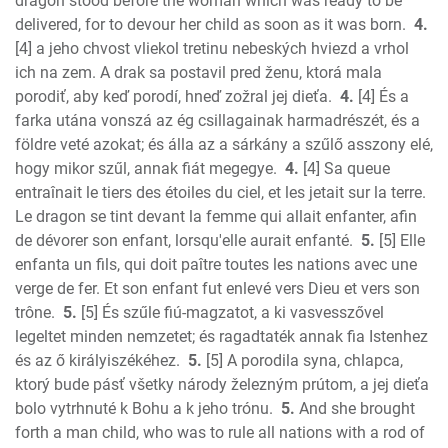
dragon stood before the woman which was ready to be
1 Corinthians
delivered, for to devour her child as soon as it was born.
4.
2 Corinthians
[4] a jeho chvost vliekol tretinu nebeských hviezd a vrhol
Galatians
ich na zem. A drak sa postavil pred ženu, ktorá mala
porodiť, aby keď porodí, hneď zožral jej dieťa.
4.
[4] És a
Ephesians
farka utána vonszá az ég csillagainak harmadrészét, és a
Phillipians
földre veté azokat; és álla az a sárkány a szűlő asszony elé,
Colossians
hogy mikor szűl, annak fiát megegye.
4.
[4] Sa queue
1 Thess.
entraînait le tiers des étoiles du ciel, et les jetait sur la terre.
2 Thess.
Le dragon se tint devant la femme qui allait enfanter, afin
1 Timothy
de dévorer son enfant, lorsqu'elle aurait enfanté.
5.
[5] Elle
2 Timothy
enfanta un fils, qui doit paître toutes les nations avec une
Titus
verge de fer. Et son enfant fut enlevé vers Dieu et vers son
trône.
5.
[5] És szűle fiú-magzatot, a ki vasvesszővel
Philemon
legeltet minden nemzetet; és ragadtaték annak fia Istenhez
Hebrews
és az ő királyiszékéhez.
5.
[5] A porodila syna, chlapca,
James
ktorý bude pásť všetky národy železným prútom, a jej dieťa
1 Peter
bolo vytrhnuté k Bohu a k jeho trónu.
5.
And she brought
2 Peter
forth a man child, who was to rule all nations with a rod of