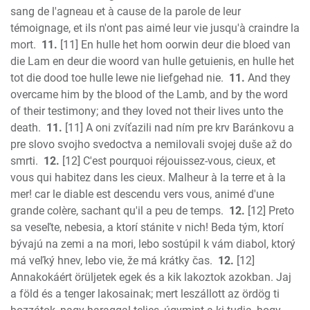
sang de l'agneau et à cause de la parole de leur
témoignage, et ils n'ont pas aimé leur vie jusqu'à craindre la
mort.
11.
[11] En hulle het hom oorwin deur die bloed van
die Lam en deur die woord van hulle getuienis, en hulle het
tot die dood toe hulle lewe nie liefgehad nie.
11.
And they
overcame him by the blood of the Lamb, and by the word
of their testimony; and they loved not their lives unto the
death.
11.
[11] A oni zvíťazili nad ním pre krv Baránkovu a
pre slovo svojho svedoctva a nemilovali svojej duše až do
smrti.
12.
[12] C'est pourquoi réjouissez-vous, cieux, et
vous qui habitez dans les cieux. Malheur à la terre et à la
mer! car le diable est descendu vers vous, animé d'une
grande colère, sachant qu'il a peu de temps.
12.
[12] Preto
sa veseľte, nebesia, a ktorí stánite v nich! Beda tým, ktorí
bývajú na zemi a na mori, lebo sostúpil k vám diabol, ktorý
má veľký hnev, lebo vie, že má krátky čas.
12.
[12]
Annakokáért örüljetek egek és a kik lakoztok azokban. Jaj
a föld és a tenger lakosainak; mert leszállott az ördög ti