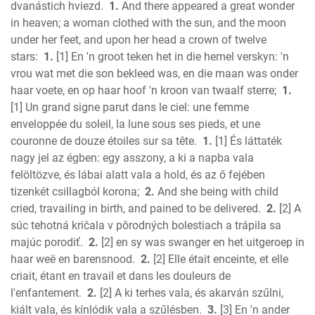
dvanástich hviezd.
1.
And there appeared a great wonder
2 Chronicles
in heaven; a woman clothed with the sun, and the moon
Ezra
under her feet, and upon her head a crown of twelve
Nehemiah
stars:
1.
[1] En 'n groot teken het in die hemel verskyn: 'n
Esther
vrou wat met die son bekleed was, en die maan was onder
haar voete, en op haar hoof 'n kroon van twaalf sterre;
1.
Job
[1] Un grand signe parut dans le ciel: une femme
Psalms
enveloppée du soleil, la lune sous ses pieds, et une
Proverbs
couronne de douze étoiles sur sa tête.
1.
[1] És láttaték
Ecclesiastes
nagy jel az égben: egy asszony, a ki a napba vala
S of Solomon
felöltözve, és lábai alatt vala a hold, és az ő fejében
Isaiah
tizenkét csillagból korona;
2.
And she being with child
Jeremiah
cried, travailing in birth, and pained to be delivered.
2.
[2] A
Lamentations
súc tehotná kričala v pôrodných bolestiach a trápila sa
majúc porodiť.
2.
[2] en sy was swanger en het uitgeroep in
Ezekiel
haar weë en barensnood.
2.
[2] Elle était enceinte, et elle
Daniel
criait, étant en travail et dans les douleurs de
Hosea
l'enfantement.
2.
[2] A ki terhes vala, és akarván szűlni,
Joel
kiált vala, és kínlódik vala a szűlésben.
3.
[3] En 'n ander