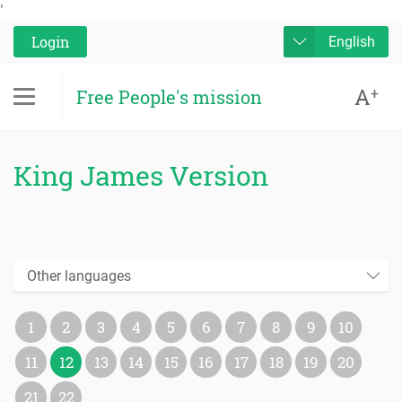
'
Login
English
A
+
Free People's mission
King James Version
Other languages
1
2
3
4
5
6
7
8
9
10
11
12
13
14
15
16
17
18
19
20
21
22