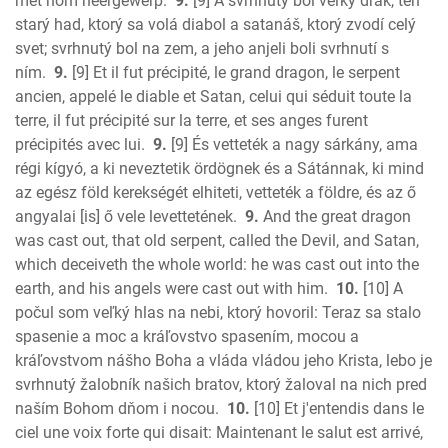
met hom neergewerp.
9.
[9] A svrhnutý bol veľký drak, ten
starý had, ktorý sa volá diabol a satanáš, ktorý zvodí celý
svet; svrhnutý bol na zem, a jeho anjeli boli svrhnutí s
ním.
9.
[9] Et il fut précipité, le grand dragon, le serpent
ancien, appelé le diable et Satan, celui qui séduit toute la
terre, il fut précipité sur la terre, et ses anges furent
précipités avec lui.
9.
[9] És vetteték a nagy sárkány, ama
régi kígyó, a ki neveztetik ördögnek és a Sátánnak, ki mind
az egész föld kerekségét elhiteti, vetteték a földre, és az ő
angyalai [is] ő vele levettetének.
9.
And the great dragon
was cast out, that old serpent, called the Devil, and Satan,
which deceiveth the whole world: he was cast out into the
earth, and his angels were cast out with him.
10.
[10] A
počul som veľký hlas na nebi, ktorý hovoril: Teraz sa stalo
spasenie a moc a kráľovstvo spasením, mocou a
kráľovstvom nášho Boha a vláda vládou jeho Krista, lebo je
svrhnutý žalobník našich bratov, ktorý žaloval na nich pred
naším Bohom dňom i nocou.
10.
[10] Et j'entendis dans le
ciel une voix forte qui disait: Maintenant le salut est arrivé,