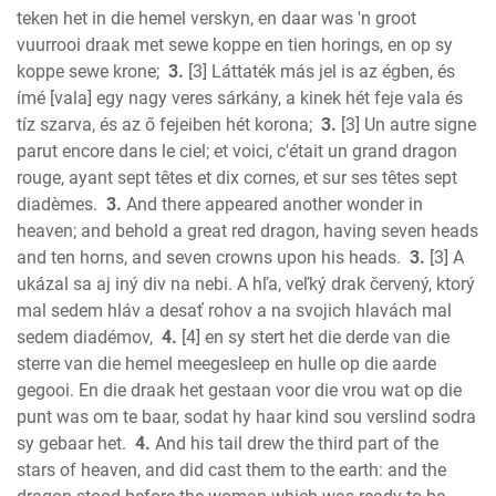
Amos
teken het in die hemel verskyn, en daar was 'n groot
Obadiah
vuurrooi draak met sewe koppe en tien horings, en op sy
Jonah
koppe sewe krone;
3.
[3] Láttaték más jel is az égben, és
Micah
ímé [vala] egy nagy veres sárkány, a kinek hét feje vala és
tíz szarva, és az ő fejeiben hét korona;
3.
[3] Un autre signe
Nahum
parut encore dans le ciel; et voici, c'était un grand dragon
Habakkuk
rouge, ayant sept têtes et dix cornes, et sur ses têtes sept
Zephaniah
diadèmes.
3.
And there appeared another wonder in
Haggai
heaven; and behold a great red dragon, having seven heads
Zechariah
and ten horns, and seven crowns upon his heads.
3.
[3] A
New Testament
ukázal sa aj iný div na nebi. A hľa, veľký drak červený, ktorý
Malachi
mal sedem hláv a desať rohov a na svojich hlavách mal
Matthew
sedem diadémov,
4.
[4] en sy stert het die derde van die
sterre van die hemel meegesleep en hulle op die aarde
Mark
gegooi. En die draak het gestaan voor die vrou wat op die
Luke
punt was om te baar, sodat hy haar kind sou verslind sodra
John
sy gebaar het.
4.
And his tail drew the third part of the
Acts
stars of heaven, and did cast them to the earth: and the
Romans