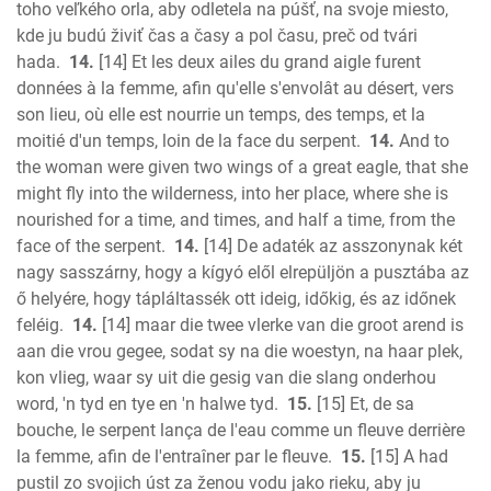
toho veľkého orla, aby odletela na púšť, na svoje miesto,
kde ju budú živiť čas a časy a pol času, preč od tvári
hada.
14.
[14] Et les deux ailes du grand aigle furent
données à la femme, afin qu'elle s'envolât au désert, vers
son lieu, où elle est nourrie un temps, des temps, et la
moitié d'un temps, loin de la face du serpent.
14.
And to
the woman were given two wings of a great eagle, that she
might fly into the wilderness, into her place, where she is
nourished for a time, and times, and half a time, from the
face of the serpent.
14.
[14] De adaték az asszonynak két
nagy sasszárny, hogy a kígyó elől elrepüljön a pusztába az
ő helyére, hogy tápláltassék ott ideig, időkig, és az időnek
feléig.
14.
[14] maar die twee vlerke van die groot arend is
aan die vrou gegee, sodat sy na die woestyn, na haar plek,
kon vlieg, waar sy uit die gesig van die slang onderhou
word, 'n tyd en tye en 'n halwe tyd.
15.
[15] Et, de sa
bouche, le serpent lança de l'eau comme un fleuve derrière
la femme, afin de l'entraîner par le fleuve.
15.
[15] A had
pustil zo svojich úst za ženou vodu jako rieku, aby ju