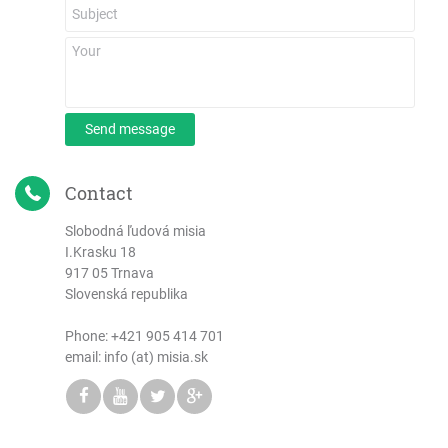
Send message
Contact
Slobodná ľudová misia
I.Krasku 18
917 05 Trnava
Slovenská republika
Phone:
+421 905 414 701
email: info (at) misia.sk