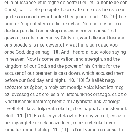
et la puissance, et le règne de notre Dieu, et l'autorité de son
Christ; car il a été précipité, l'accusateur de nos frères, celui
qui les accusait devant notre Dieu jour et nuit.
10.
[10] Toe
hoor ek 'n groot stem in die hemel sê: Nou het die heil en
die krag en die koningskap die eiendom van onse God
geword, en die mag van sy Christus; want die aanklaer van
ons broeders is neergewerp, hy wat hulle aanklaag voor
onse God, dag en nag.
10.
And I heard a loud voice saying
in heaven, Now is come salvation, and strength, and the
kingdom of our God, and the power of his Christ: for the
accuser of our brethren is cast down, which accused them
before our God day and night.
10.
[10] És hallék nagy
szózatot az égben, a mely ezt mondja vala: Most lett meg
az idvesség és az erő, és a mi Istenünknek országa, és az ő
Krisztusának hatalma; mert a mi atyánkfiainak vádolója
levettetett, ki vádolja vala őket éjjel és nappal a mi Istenünk
előtt.
11.
[11] És ők legyőzték azt a Bárány véréért, és az ő
bizonyságtételöknek beszédéért; és az ő életöket nem
kímélték mind halálig.
11.
[11] Ils l'ont vaincu à cause du