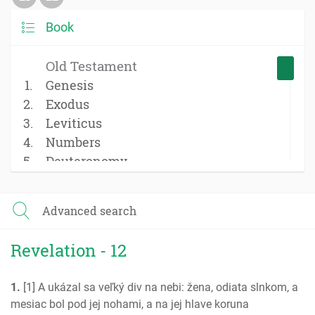
Book
Old Testament
Genesis
Exodus
Leviticus
Numbers
Deuteronomy
Joshua
Judges
Advanced search
Ruth
1 Samuel
Revelation - 12
2 Samuel
1 Kings
1.
[1] A ukázal sa veľký div na nebi: žena, odiata slnkom, a
2 Kings
mesiac bol pod jej nohami, a na jej hlave koruna
1 Chronicles