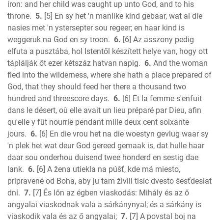
1 John
iron: and her child was caught up unto God, and to his
2 John
throne.
5.
[5] En sy het 'n manlike kind gebaar, wat al die
3 John
nasies met 'n ystersepter sou regeer; en haar kind is
weggeruk na God en sy troon.
6.
[6] Az asszony pedig
Jude
elfuta a pusztába, hol Istentől készített helye van, hogy ott
Revelation
táplálják őt ezer kétszáz hatvan napig.
6.
And the woman
fled into the wilderness, where she hath a place prepared of
God, that they should feed her there a thousand two
hundred and threescore days.
6.
[6] Et la femme s'enfuit
dans le désert, où elle avait un lieu préparé par Dieu, afin
qu'elle y fût nourrie pendant mille deux cent soixante
jours.
6.
[6] En die vrou het na die woestyn gevlug waar sy
'n plek het wat deur God gereed gemaak is, dat hulle haar
daar sou onderhou duisend twee honderd en sestig dae
lank.
6.
[6] A žena utiekla na púšť, kde má miesto,
pripravené od Boha, aby ju tam živili tisíc dvesto šesťdesiat
dní.
7.
[7] És lőn az égben viaskodás: Mihály és az ő
angyalai viaskodnak vala a sárkánynyal; és a sárkány is
viaskodik vala és az ő angyalai;
7.
[7] A povstal boj na