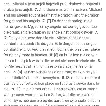
nebi: Michal a jeho anjeli bojovali proti drakovi; a bojoval i
drak a jeho anjeli.
7.
And there was war in heaven: Michael
and his angels fought against the dragon; and the dragon
fought and his angels,
7.
[7] En daar het oorlog in die
hemel gekom: M¡gael en sy engele het oorlog gevoer teen
die draak, en die draak en sy engele het oorlog gevoer;
7.
[7] Et il y eut guerre dans le ciel. Michel et ses anges
combattirent contre le dragon. Et le dragon et ses anges
combattirent,
8.
And prevailed not; neither was their place
found any more in heaven.
8.
[8] en hulle kon nie oorwin
nie, en hulle plek was in die hemel nie meer te vinde nie.
8.
[8] Ale nezvládali, ani ich miesto sa viacej nenašlo na
nebi.
8.
[8] De nem vehetének diadalmat, és az ő helyök
sem találtaték többé a mennyben.
8.
[8] mais ils ne furent
pas les plus forts, et leur place ne fut plus trouvée dans le
ciel.
9.
[9] En die groot draak is neergewerp, die ou slang
wat genoem word duiwel en Satan, wat die hele wêreld
verlei, hy is neergewerp op die aarde, en sy engele is saam