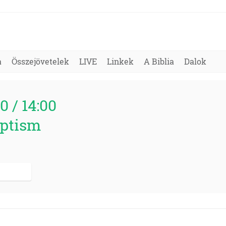
a
Összejövetelek
LIVE
Linkek
A Biblia
Dalok
0 / 14:00
ptism