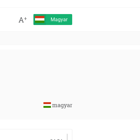
A
+
Magyar
magyar