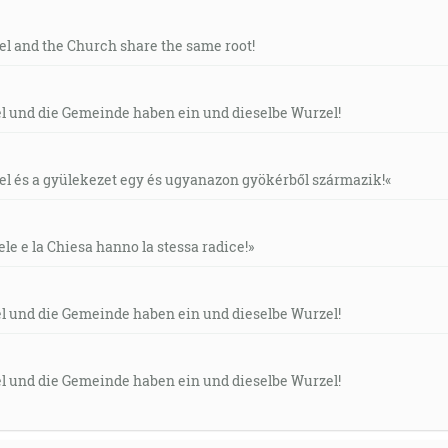
ť a hrdinská sila; jeho je rada a rozumnosť.
ael and the Church share the same root!
el und die Gemeinde haben ein und dieselbe Wurzel!
yn nám je daný, a kniežatstvo bude na jeho pleci, a nazovú 
osti, Knieža Pokoja.
áel és a gyülekezet egy és ugyanazon gyökérből származik!«
a nič obracia myšlienky ľudí."
ele e la Chiesa hanno la stessa radice!»
dobrej zemi, to sú tí, ktorí, keď počuli, v šľachetnom a dob
el und die Gemeinde haben ein und dieselbe Wurzel!
el und die Gemeinde haben ein und dieselbe Wurzel!