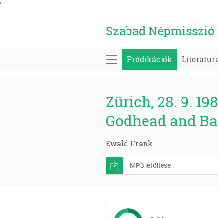
'
Szabad Népmisszió
Prédikációk
Literatur
Zürich, 28. 9. 198
Godhead and Ba
Ewald Frank
MP3 letöltése