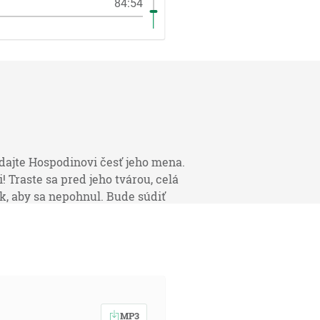
84:54
zdajte Hospodinovi česť jeho mena.
! Traste sa pred jeho tvárou, celá
k, aby sa nepohnul. Bude súdiť
lň! Nech sa veselí pole a všetko,
de súdiť zem! Bude súdiť okruh
etko, čo je v nich, počul som
v."
MP3