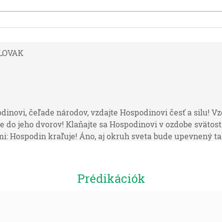
 SLOVAK
odinovi, čeľade národov, vzdajte Hospodinovi česť a silu! V
e do jeho dvorov! Klaňajte sa Hospodinovi v ozdobe svätosti
: Hospodin kraľuje! Áno, aj okruh sveta bude upevnený ta
adujú nebesia, a nech plesá zem! Nech hučí more i jeho náp
ajú i všetky stromy lesa pred Hospodinom, lebo ide, lebo i
y vo svojej pravde. "
Prédikációk
renie, ktoré je na nebi a na zemi a pod zemou a na mori, a vš
 Baránkovi dobrorečenie a česť a sláva a sila na veky veko