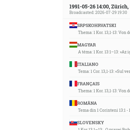
"1. Mojžišova 1:2-3", "A zem 
1991-05-26 14:00, Zürich
A Boh riekol: Nech je svetlo! A
Broadcasted: 2026-07-29 19:30
38:23
SRPSKOHRVATSKI
"Zjavenie 5:5, 8", "A jeden zo
Thema: 1 Kor. 13,1-13: Von 
knihu a zrušil jej sedem pečat
…
MAGYAR
A keď vzal knihu, štyri živé 
A téma: 1 Kor. 13:1–13: »Az i
kadiva, čo sú modlitby svätý
ITALIANO
41:51
Tema: 1 Cor. 13,1-13: «Sul v
"Galaťanom 3:13", "Kristus ná
FRANÇAIS
napísané: Zlorečený každý, kt
Thema: 1 Kor. 13,1-13: Von 
42:49
ROMÂNA
"Zjavenie 5:9", "… a spievali n
Tema din 1 Corinteni 13:1 
nás Bohu svojou krvou z každ
SLOVENSKY
43:31
1 Kor 13,1–13: „O pravej Bož