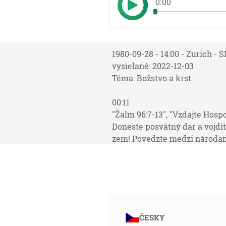
0:00
1980-09-28 - 14:00 - Zurich -
vysielané: 2022-12-03
Téma: Božstvo a krst
00:11
"Žalm 96:7-13", "Vzdajte Hosp
Doneste posvätný dar a vojdit
zem! Povedzte medzi národami
národy spravedlivo. Nech sa r
čo je na ňom! Vtedy nech ples
sveta v spravedlivosti a národ
03:03
"Zjavenie 5:13", "A každé stvo
ČESKY
hovoriť: Sediacemu na tróne a