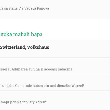
 dňa sa stane…“ a Večera Pánova
utoka mahali hapa
, Switzerland, Volkshaus
srael si Adunarea au una si aceeasi radacina.
el und die Gemeinde haben ein und dieselbe Wurzel!
v majú jeden a ten istý koreň!“