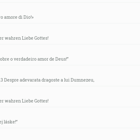
ero amore di Dio!»
der wahren Liebe Gottes!
“Sobre o verdadeiro amor de Deus!”
- 13 Despre adevarata dragoste a lui Dumnezeu,
der wahren Liebe Gottes!
ej láske!“