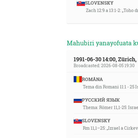
SLOVENSKY
Zach 12:9 a 13:1-2: „Toho
Mahubiri yanayofuata k
1991-06-30 14:00, Zürich
Broadcasted: 2026-08-05 19:30
ROMÂNA
Tema din Romani 11:1 - 25 I
РУССКИЙ ЯЗЫК
Thema: Römer 11,1-25: Isra
SLOVENSKY
Rm 11,1–25: „Izrael a Cirke