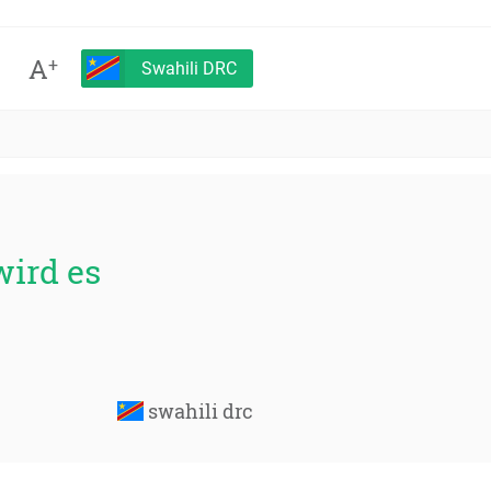
A
+
Swahili DRC
wird es
swahili drc