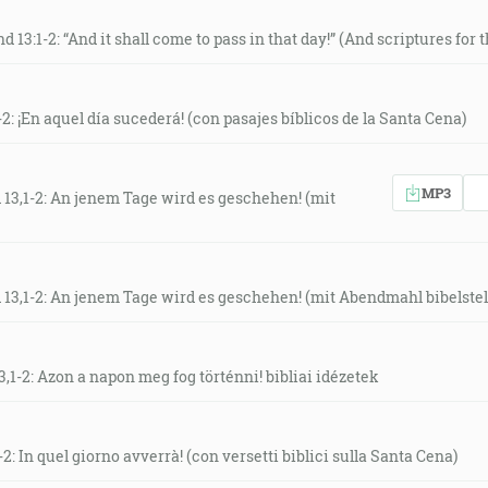
d 13:1-2: “And it shall come to pass in that day!” (And scriptures for
-2: ¡En aquel día sucederá! (con pasajes bíblicos de la Santa Cena)
MP3
 13,1-2: An jenem Tage wird es geschehen! (mit
 13,1-2: An jenem Tage wird es geschehen! (mit Abendmahl bibelstel
3,1-2: Azon a napon meg fog történni! bibliai idézetek
-2: In quel giorno avverrà! (con versetti biblici sulla Santa Cena)