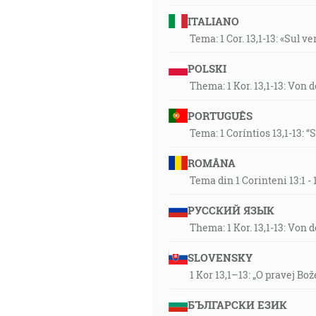
ITALIANO
Tema: 1 Cor. 13,1-13: «Sul v
POLSKI
Thema: 1 Kor. 13,1-13: Von 
PORTUGUÊS
Tema: 1 Coríntios 13,1-13: 
ROMÂNA
Tema din 1 Corinteni 13:1 
РУССКИЙ ЯЗЫК
Thema: 1 Kor. 13,1-13: Von 
SLOVENSKY
1 Kor 13,1–13: „O pravej Bož
БЪЛГАРСКИ ЕЗИК