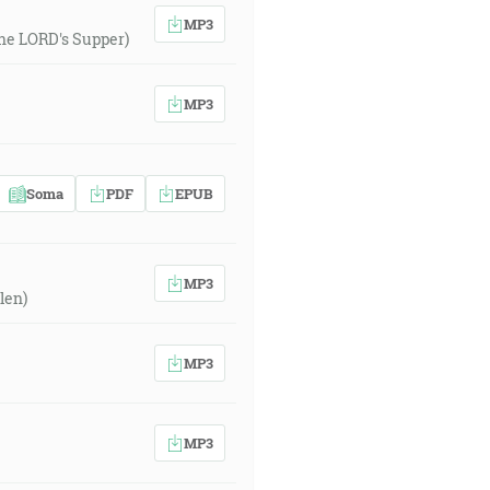
MP3
 the LORD's Supper)
MP3
Soma
PDF
EPUB
MP3
len)
MP3
MP3