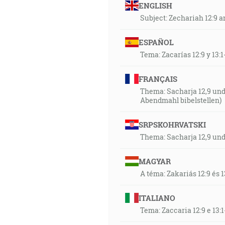
ENGLISH
Subject: Zechariah 12:9 an
ESPAÑOL
Tema: Zacarías 12:9 y 13:1
FRANÇAIS
Thema: Sacharja 12,9 und
Abendmahl bibelstellen)
SRPSKOHRVATSKI
Thema: Sacharja 12,9 und
MAGYAR
A téma: Zakariás 12:9 és 1
ITALIANO
Tema: Zaccaria 12:9 e 13:1