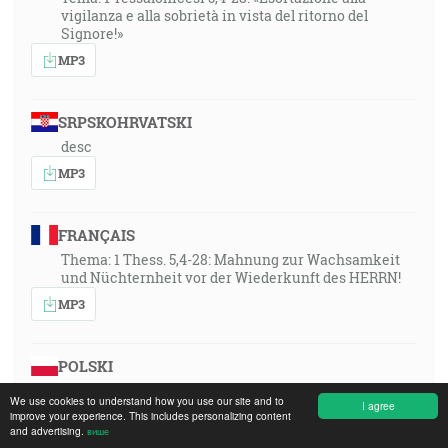
vigilanza e alla sobrietà in vista del ritorno del
Signore!»
MP3
SRPSKOHRVATSKI
desc
MP3
FRANÇAIS
Thema: 1 Thess. 5,4-28: Mahnung zur Wachsamkeit
und Nüchternheit vor der Wiederkunft des HERRN!
MP3
POLSKI
Temat: 1 Tes. 5,4-28: Napomnienie do czujności i
We use cookies to understand how you use our site and to
I agree
trzeżwości przed przyjściem Pana!
improve your experience. This includes personalizing content
and advertising.
више
MP3