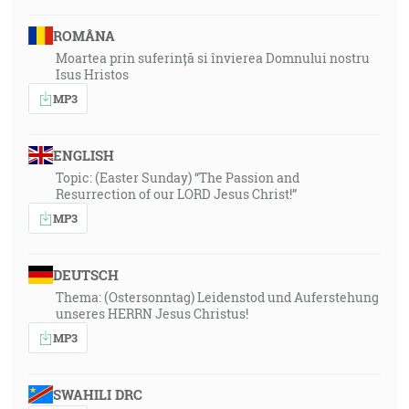
ROMÂNA
Moartea prin suferință si învierea Domnului nostru
Isus Hristos
MP3
ENGLISH
Topic: (Easter Sunday) “The Passion and
Resurrection of our LORD Jesus Christ!”
MP3
DEUTSCH
Thema: (Ostersonntag) Leidenstod und Auferstehung
unseres HERRN Jesus Christus!
MP3
SWAHILI DRC