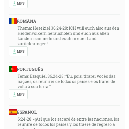
MP3
ROMÂNA
Thema: Hesekiel 36,24-28: ICH will euch also aus den
Heidenvölkern herausholen und euch aus allen
Ländern sammeln und euch in euer Land
zurückbringen!
MP3
PORTUGUÊS
Tema: Ezequiel 36,24-28: “Eu, pois, tirarei vocês das
nações, os reunirei de todos os países e os trarei de
volta à sua terra!”
MP3
ESPAÑOL
6:24-28: «¡Así que los sacaré de entre las naciones, los
reuniré de todos los países y los traeré de regreso a