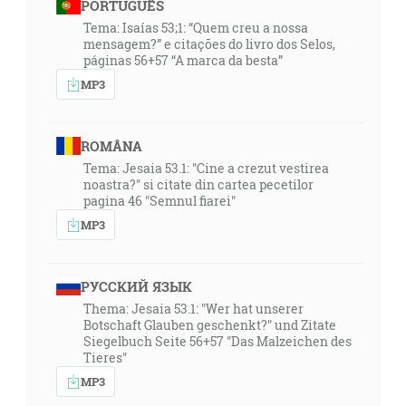
PORTUGUÊS
Tema: Isaías 53;1: “Quem creu a nossa
mensagem?” e citações do livro dos Selos,
páginas 56+57 “A marca da besta”
MP3
ROMÂNA
Tema: Jesaia 53.1: "Cine a crezut vestirea
noastra?" si citate din cartea pecetilor
pagina 46 "Semnul fiarei"
MP3
РУССКИЙ ЯЗЫК
Thema: Jesaia 53.1: "Wer hat unserer
Botschaft Glauben geschenkt?" und Zitate
Siegelbuch Seite 56+57 "Das Malzeichen des
Tieres"
MP3