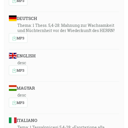
MP3
DEUTSCH
Thema: 1 Thess. 5,4-28: Mahnung zur Wachsamkeit
und Nüchternheit vor der Wiederkunft des HERRN!
MP3
ENGLISH
desc
MP3
MAGYAR
desc
MP3
ITALIANO
Tema: 1 Tessalonicesi 5,4-28: «Esortazione alla