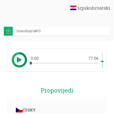
srpskohrvatski
Download MP3
0:00
77:06
Propovijedi
ČESKY