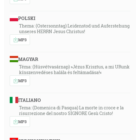
POLSKI
Thema: (Ostersonntag) Leidenstod und Auferstehung
unseres HERRN Jesus Christus!
MP3
MAGYAR
Téma: (Húsvétvasárnap) »Jézus Krisztus, a mi URunk
kínszenvedéses halála és feltámadása!«
MP3
ITALIANO
Tema: (Domenica di Pasqua) La morte in croce e la
risurrezione del nostro SIGNORE Gesù Cristo!
MP3