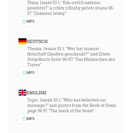
Téma: Izajáš 53.1: "Kdo uvěřil našemu
poselství?" a citáty z Knihy pečetí strana 56-
57 "Znamení šelmy".
MP3
DEUTSCH
Thema: Jesaia 53.1: "Wer hat unserer
Botschaft Glauben geschenkt?" und Zitate
Siegelbuch Seite 56+57 "Das Malzeichen des
Tieres"
MP3
ENGLISH
Topic: Isaiah 53.1: "Who has believed our
message?" and quotes from the Book of Seals
page 56 57 "The mark of the beast"
MP3