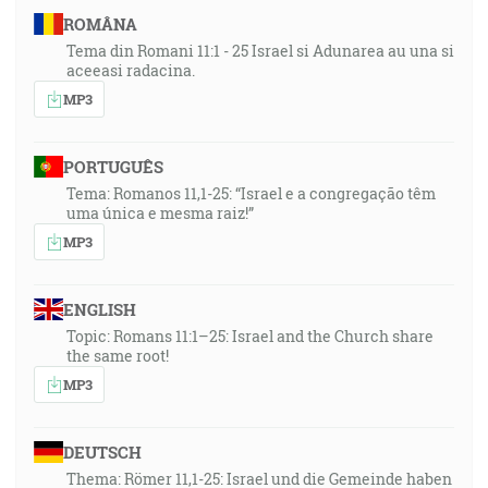
ROMÂNA
Tema din Romani 11:1 - 25 Israel si Adunarea au una si
aceeasi radacina.
MP3
PORTUGUÊS
Tema: Romanos 11,1-25: “Israel e a congregação têm
uma única e mesma raiz!”
MP3
ENGLISH
Topic: Romans 11:1–25: Israel and the Church share
the same root!
MP3
DEUTSCH
Thema: Römer 11,1-25: Israel und die Gemeinde haben