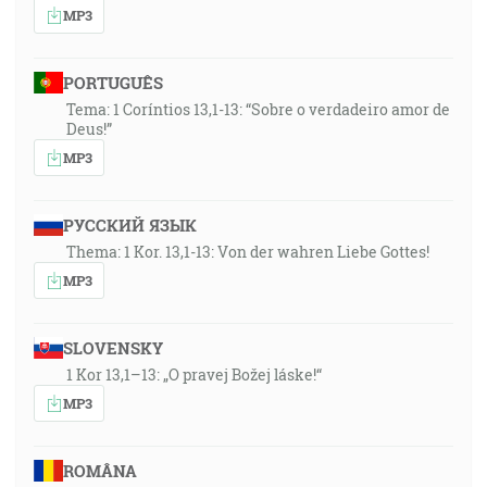
MP3
PORTUGUÊS
Tema: 1 Coríntios 13,1-13: “Sobre o verdadeiro amor de
Deus!”
MP3
РУССКИЙ ЯЗЫК
Thema: 1 Kor. 13,1-13: Von der wahren Liebe Gottes!
MP3
SLOVENSKY
1 Kor 13,1–13: „O pravej Božej láske!“
MP3
ROMÂNA