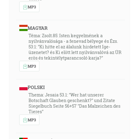
MP3
MAGYAR
Téma: Zsolt.85: Isten kegyelmének a
nyilvánvalósága - a fenevad bélyege és Ézs.
53:1: "Ki hitte el az álalunk hirdetett Ige-
üzenetet? és Ki elött lett nyilvánvalóvá az ÚR
erös és tekintélytparancsoló karja?"
MP3
POLSKI
Thema: Jesaia 53.1: "Wer hat unserer
Botschaft Glauben geschenkt?" und Zitate
Siegelbuch Seite 56+57 "Das Malzeichen des
Tieres"
MP3