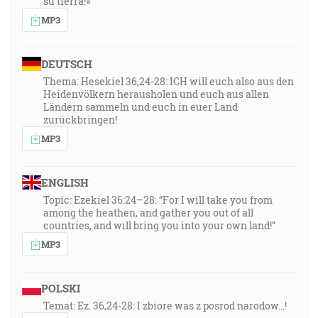
su tierra!»
MP3
DEUTSCH
Thema: Hesekiel 36,24-28: ICH will euch also aus den
Heidenvölkern herausholen und euch aus allen
Ländern sammeln und euch in euer Land
zurückbringen!
MP3
ENGLISH
Topic: Ezekiel 36:24–28: “For I will take you from
among the heathen, and gather you out of all
countries, and will bring you into your own land!”
MP3
POLSKI
Temat: Ez. 36,24-28: I zbiore was z posrod narodow...!