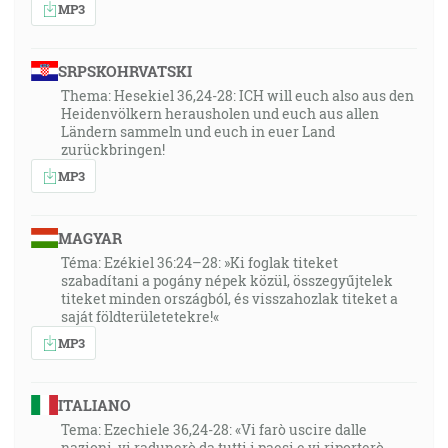
MP3
SRPSKOHRVATSKI
Thema: Hesekiel 36,24-28: ICH will euch also aus den
Heidenvölkern herausholen und euch aus allen
Ländern sammeln und euch in euer Land
zurückbringen!
MP3
MAGYAR
Téma: Ezékiel 36:24–28: »Ki foglak titeket
szabadítani a pogány népek közül, összegyűjtelek
titeket minden országból, és visszahozlak titeket a
saját földterületetekre!«
MP3
ITALIANO
Tema: Ezechiele 36,24-28: «Vi farò uscire dalle
nazioni, vi radunerò da tutti i paesi e vi riporterò