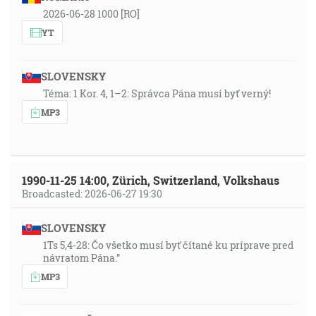
2026-06-28 1000 [RO]
YT
SLOVENSKY
Téma: 1 Kor. 4, 1–2: Správca Pána musí byť verný!
MP3
1990-11-25 14:00, Zürich, Switzerland, Volkshaus
Broadcasted: 2026-06-27 19:30
SLOVENSKY
1Ts 5,4-28: Čo všetko musí byť čítané ku príprave pred
návratom Pána.”
MP3