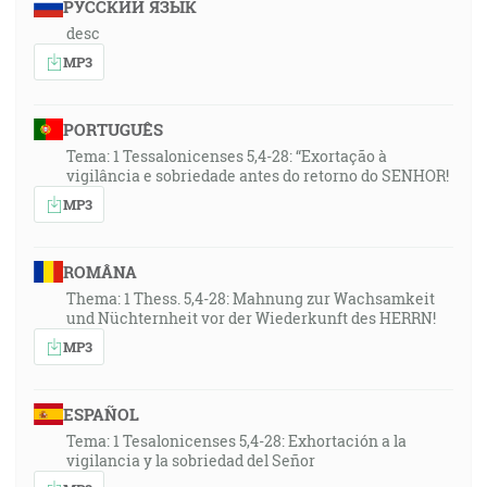
РУССКИЙ ЯЗЫК
desc
MP3
PORTUGUÊS
Tema: 1 Tessalonicenses 5,4-28: “Exortação à
vigilância e sobriedade antes do retorno do SENHOR!
MP3
ROMÂNA
Thema: 1 Thess. 5,4-28: Mahnung zur Wachsamkeit
und Nüchternheit vor der Wiederkunft des HERRN!
MP3
ESPAÑOL
Tema: 1 Tesalonicenses 5,4-28: Exhortación a la
vigilancia y la sobriedad del Señor