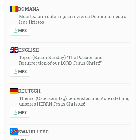
ROMÂNA
Moartea prin suferință si învierea Domnului nostru
Isus Hristos
MP3
ENGLISH
Topic: (Easter Sunday) “The Passion and
Resurrection of our LORD Jesus Christ!”
MP3
DEUTSCH
Thema: (Ostersonntag) Leidenstod und Auferstehung
unseres HERRN Jesus Christus!
MP3
SWAHILI DRC