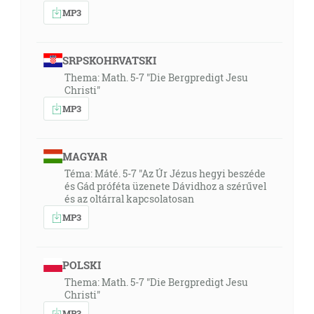
MP3
SRPSKOHRVATSKI
Thema: Math. 5-7 "Die Bergpredigt Jesu
Christi"
MP3
MAGYAR
Téma: Máté. 5-7 "Az Úr Jézus hegyi beszéde
és Gád próféta üzenete Dávidhoz a szérűvel
és az oltárral kapcsolatosan
MP3
POLSKI
Thema: Math. 5-7 "Die Bergpredigt Jesu
Christi"
MP3