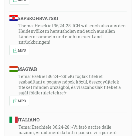
SRPSKOHRVATSKI
Thema: Hesekiel 36,24-28: ICH will euch also aus den
Heidenvölkern herausholen und euch aus allen
Ländern sammeln und euch in euer Land
zurückbringen!
MP3
MAGYAR
Téma: Ezékiel 36:24–28: »Ki foglak titeket
szabadítani a pogány népek közül, összegyűjtelek
titeket minden országból, és visszahozlak titeket a
saját földterületetekre!«
MP3
ITALIANO
Tema: Ezechiele 36,24-28: «Vi farò uscire dalle
nazioni, vi radunerò da tutti i paesi e vi riporterò