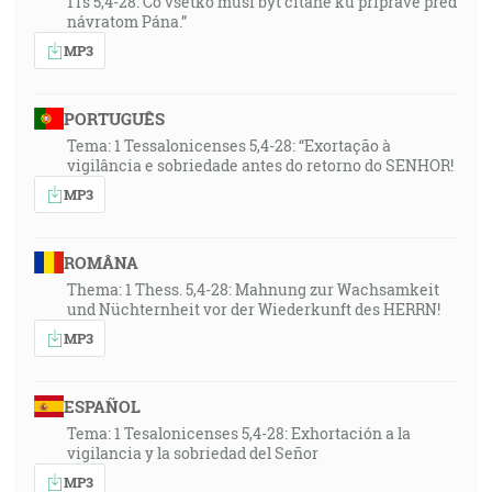
1Ts 5,4-28: Čo všetko musí byť čítané ku príprave pred
návratom Pána.”
MP3
PORTUGUÊS
Tema: 1 Tessalonicenses 5,4-28: “Exortação à
vigilância e sobriedade antes do retorno do SENHOR!
MP3
ROMÂNA
Thema: 1 Thess. 5,4-28: Mahnung zur Wachsamkeit
und Nüchternheit vor der Wiederkunft des HERRN!
MP3
ESPAÑOL
Tema: 1 Tesalonicenses 5,4-28: Exhortación a la
vigilancia y la sobriedad del Señor
MP3