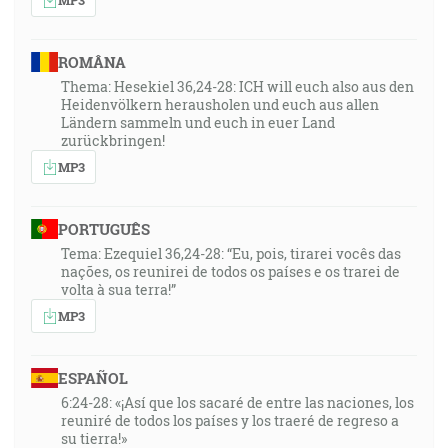
ROMÂNA
Thema: Hesekiel 36,24-28: ICH will euch also aus den
Heidenvölkern herausholen und euch aus allen
Ländern sammeln und euch in euer Land
zurückbringen!
MP3
PORTUGUÊS
Tema: Ezequiel 36,24-28: “Eu, pois, tirarei vocês das
nações, os reunirei de todos os países e os trarei de
volta à sua terra!”
MP3
ESPAÑOL
6:24-28: «¡Así que los sacaré de entre las naciones, los
reuniré de todos los países y los traeré de regreso a
su tierra!»