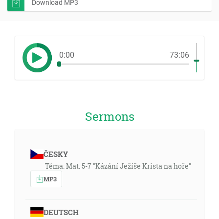
Download MP3
0:00
73:06
Sermons
ČESKY
Téma: Mat. 5-7 "Kázání Ježíše Krista na hoře"
MP3
DEUTSCH