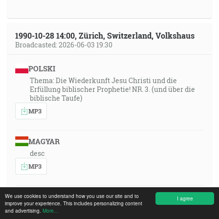
1990-10-28 14:00, Zürich, Switzerland, Volkshaus
Broadcasted: 2026-06-03 19:30
POLSKI
Thema: Die Wiederkunft Jesu Christi und die
Erfüllung biblischer Prophetie! NR. 3. (und über die
biblische Taufe)
MP3
MAGYAR
desc
MP3
ITALIANO
We use cookies to understand how you use our site and to
I agree
improve your experience. This includes personalizing content
desc
and advertising.
More...