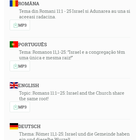
ROMÂNA
Tema din Romani 11:1 - 25 Israel si Adunarea au una si
aceeasi radacina.
MP3
PORTUGUÊS
Tema: Romanos 11,1-25: “Israel e a congregação têm
uma única e mesma raiz!”
MP3
ENGLISH
Topic: Romans 11:1–25: Israel and the Church share
the same root!
MP3
DEUTSCH
Thema: Römer 11,1-25: Israel und die Gemeinde haben
ein und dieselbe Wurzel!