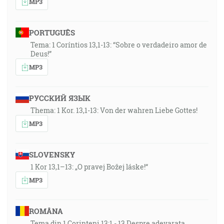
MP3
PORTUGUÊS
Tema: 1 Coríntios 13,1-13: “Sobre o verdadeiro amor de
Deus!”
MP3
РУССКИЙ ЯЗЫК
Thema: 1 Kor. 13,1-13: Von der wahren Liebe Gottes!
MP3
SLOVENSKY
1 Kor 13,1–13: „O pravej Božej láske!“
MP3
ROMÂNA
Tema din 1 Corinteni 13:1 - 13 Despre adevarata