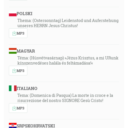
POLSKI
Thema: (Ostersonntag) Leidenstod und Auferstehung
unseres HERRN Jesus Christus!
MP3
MAGYAR
Téma: (Húsvétvasárnap) »Jézus Krisztus, a mi URunk
kínszenvedéses halála és feltámadása!«
MP3
ITALIANO
Tema: (Domenica di Pasqua) La morte in croce e la
risurrezione del nostro SIGNORE Gesù Cristo!
MP3
SRPSKOHRVATSKI