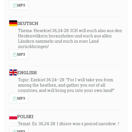
MP3
DEUTSCH
Thema: Hesekiel 36,24-28: ICH will euch also aus den
Heidenvölkern herausholen und euch aus allen
Ländern sammeln und euch in euer Land
zurückbringen!
MP3
ENGLISH
Topic: Ezekiel 36:24–28: “For I will take you from
among the heathen, and gather you out of all
countries, and will bring you into your own land!”
MP3
POLSKI
Temat: Ez. 36,24-28: I zbiore was z posrod narodow...!
MP3