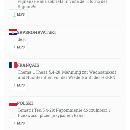
vigilanza e alla sobrietà in vista del ritorno del
Signore!»
MP3
SRPSKOHRVATSKI
desc
MP3
FRANÇAIS
Thema: 1 Thess. 5,4-28: Mahnung zur Wachsamkeit
und Nüchternheit vor der Wiederkunft des HERRN!
MP3
POLSKI
Temat: 1 Tes. 5,4-28: Napomnienie do czujności i
trzeżwości przed przyjściem Pana!
MP3