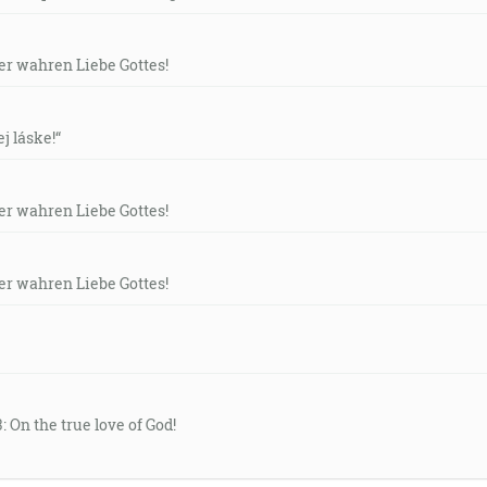
ína do starých kožíc, lebo ináče nové víno roztrhne kožice, 
ievať do nových kožíc. [Mk 2:22]
 je novým stvorením; drievne pominulo, hľa, všetko je nové. [
der wahren Liebe Gottes!
ej láske!“
rej zemi sú posiati, sú takí, ktorí počúvajú slovo a prijímajú
niektoré sto. [Mk 4:20]
ho ducha dám do vášho vnútra a odstránim to kamenné sr
der wahren Liebe Gottes!
der wahren Liebe Gottes!
kať s plačúcimi… [Rm 12:15]
trpia všetky údy; buď že sa oslavuje jeden úd, spolu sa raduj
e budeš mať hojnosť v každej práci svojich rúk, v plode svojh
ré, lebo Hospodin sa zase navráti, aby sa radoval nad tebou 
: On the true love of God!
utie skrze slovo Božie. [Rm 10:17]