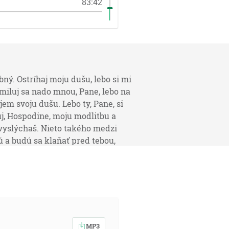
83:42
ný. Ostríhaj moju dušu, lebo si mi
 Zmiluj sa nado mnou, Pane, lebo na
em svoju dušu. Lebo ty, Pane, si
uj, Hospodine, moju modlitbu a
 vyslýchaš. Nieto takého medzi
jdú a budú sa klaňať pred tebou,
, Hospodine, svojej ceste, aby som
ane, môj Bože, celým svojím
si moju dušu z najhlbšieho pekla.
eba pred seba. Ale ty, Pane, si
 ku mne a zmiluj sa nado mnou! Daj
bré, čo keď uvidia tí, ktorí ma
MP3