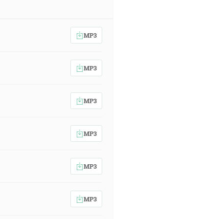
ovoril Hospodin, Bôh tvojich otcov,
MP3
y vás zachránil. [5M 20:4]
MP3
lo nad svetom - naša viera. Kto iný
MP3
MP3
ho srdce sa ľaká? Nech ide a navráti
M 20:8]
MP3
zo všetkých pokolení a ľudí a
 v ich rukách, [Zj 7:9]
MP3
ené jako nevestu, ozdobenú jej