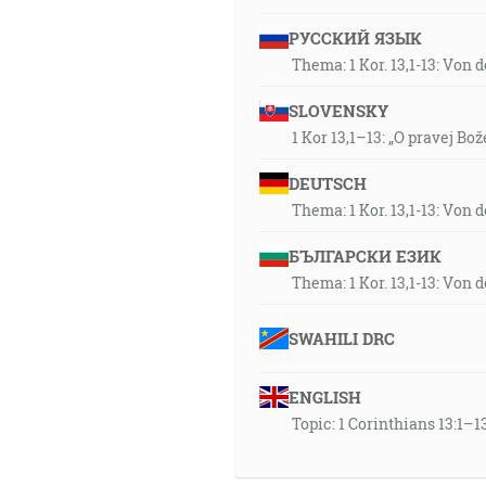
A tiež nikto nevlieva nového v
zahubia; ale nové víno sa má l
РУССКИЙ ЯЗЫК
Takže ak je niekto v Kristovi,
Thema: 1 Kor. 13,1-13: Von 
SLOVENSKY
45:34
1 Kor 13,1–13: „O pravej Bož
A zase tamtí, ktorí sťa na dob
tridsať, niektoré šesťdesiat a 
DEUTSCH
A dám vám nové srdce a nové
Thema: 1 Kor. 13,1-13: Von 
z mäsa. [Ez 36:26]
БЪЛГАРСКИ ЕЗИК
46:41
Thema: 1 Kor. 13,1-13: Von 
Radovať sa s radujúcimi a pla
A buď že trpí jeden úd, spolu 
SWAHILI DRC
A Hospodin, tvoj Bôh, to dá, ž
plode svojej pôdy tebe na dob
ENGLISH
nad tvojimi otcami… [5M 30:9]
Topic: 1 Corinthians 13:1–13
48:31
Tak teda viera z počutia a poč