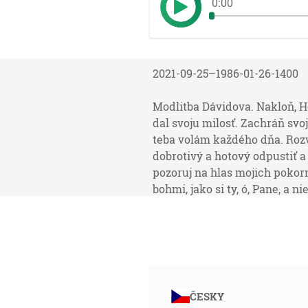
0:00
2021-09-25–1986-01-26-1400
Modlitba Dávidova. Nakloň, Ho
dal svoju milosť. Zachráň svoj
teba volám každého dňa. Rozve
dobrotivý a hotový odpustiť a
pozoruj na hlas mojich pokor
bohmi, jako si ty, ó, Pane, a n
Pane, a budú ctiť tvoje meno. 
chodil v tvojej pravde, sústr
srdcom a tvoje meno budem cti
Ó, Bože, pyšní povstali proti 
silný Bôh ľútostivý a milosrd
svojmu služobníkovi svoju sil
ČESKY
nenávidia, budú sa hanbiť, že 