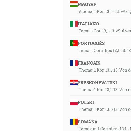
Vtedy pristúpil Eliáš ku vše
MAGYAR
nasledujme ho, a jestli je ním
A téma: 1 Kor. 13:1–13: »Az i
Vtedy padnul oheň Hospodinov a
ITALIANO
41:20
Tema: 1 Cor. 13,1-13: «Sul v
Preto vyjdite zpomedzi nich a
vy mi budete za synov a za dc
PORTUGUÊS
Tema: 1 Coríntios 13,1-13: 
42:08
FRANÇAIS
A Hospodin, tvoj Bôh, obreže 
Thema: 1 Kor. 13,1-13: Von 
srdcom a celou svojou dušou, a
ktorí ťa nenávideli, ktorí ťa 
SRPSKOHRVATSKI
prikázania, ktoré ti ja prikaz
Thema: 1 Kor. 13,1-13: Von 
plode svojho života, v plode s
nad tebou na tvoje dobré, jak
POLSKI
Thema: 1 Kor. 13,1-13: Von 
43:59
A Ježiš mu riekol: Milovať bu
ROMÂNA
22:37]
Tema din 1 Corinteni 13:1 