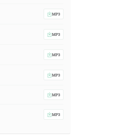
víno sa vyleje, a kožice sa
MP3
2Kor 5:17]
MP3
 ho a donášajú užitok: niektoré
dce z vášho tela a dám vám srdce
MP3
MP3
ú všetky údy. [1Kor 12:26]
MP3
o života, v plode svojich hoviad, v
na tvoje dobré, jako sa radoval
MP3