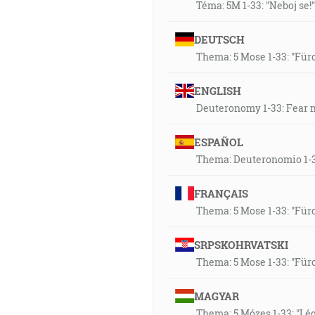
Téma: 5M 1-33: "Neboj se!"
10:20
DEUTSCH
Verný je ten, ktorý vás volá, kt
Thema: 5 Mose 1-33: "Fürc
11:01
ENGLISH
Nože vidz, Hospodin, tvoj Bôh,
Deuteronomy 1-33: Fear n
o tebe. Neboj sa ani sa nestrac
ESPAÑOL
12:25
Thema: Deuteronomio 1-3
Lebo všetky zasľúbenia Božie,
A on bol smrteľne ranený pre
FRANÇAIS
jeho sinavicou sme uzdravení. 
Thema: 5 Mose 1-33: "Fürc
13:28
SRPSKOHRVATSKI
Verný je ten, ktorý vás volá, kt
Thema: 5 Mose 1-33: "Fürc
Ak zostanete vo mne, a moje sl
MAGYAR
14:48
Thema: 5 Mózes 1-33: "Lé