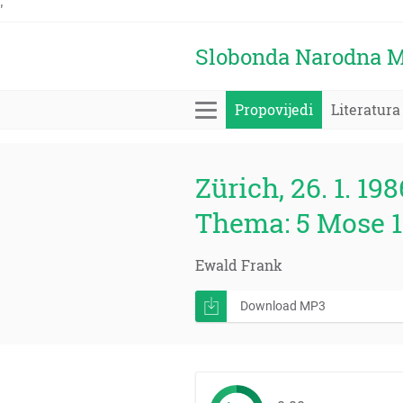
'
Slobonda Narodna M
Propovijedi
Literatura
Zürich, 26. 1. 198
Thema: 5 Mose 1-
Ewald Frank
Download MP3