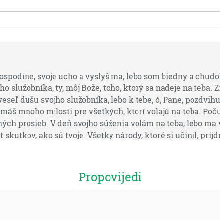
spodine, svoje ucho a vyslyš ma, lebo som biedny a chudob
ho služobníka, ty, môj Bože, toho, ktorý sa nadeje na teba.
seľ dušu svojho služobníka, lebo k tebe, ó, Pane, pozdvihuj
 máš mnoho milosti pre všetkých, ktorí volajú na teba. Poč
ných prosieb. V deň svojho súženia volám na teba, lebo ma
iet skutkov, ako sú tvoje. Všetky národy, ktoré si učinil, pri
Lebo ty si veľký a činíš divy; ty sám jediný si Bôh. Vyuč ma
eď moje srdce na bázeň svojho mena. Oslavovať ťa budem, P
ť na veky. Lebo tvoja milosť je veľká nado mnou a vytrhol 
Propovijedi
mne, a hajno násilníkov hľadá moju dušu, a nepredstavili si t
ný, zhovievajúci, mnohej milosti a pravdy. Obráť svoju tvár
u a zachráň syna svojej dievky! Učiň pri mne znamenie na do
ty, Hospodine, si mi pomohol a potešil si ma. [Ž 86:1-17]