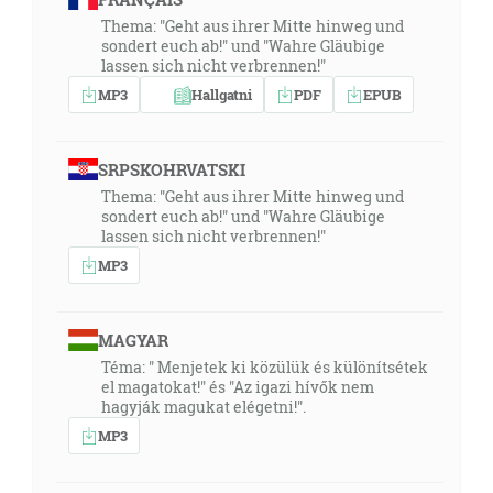
[Jn 1:29]
Thema: "Geht aus ihrer Mitte hinweg und
sondert euch ab!" und "Wahre Gläubige
lassen sich nicht verbrennen!"
11:38
MP3
Hallgatni
PDF
EPUB
A dieťatko rástlo a silnelo duchom, plnené súc
múdrosťou, a milosť Božia bola obrátená naň. [Lk 2:40]
SRPSKOHRVATSKI
11:59
Thema: "Geht aus ihrer Mitte hinweg und
A on bol v zálodí a spal na poduške. A zobudili ho a
sondert euch ab!" und "Wahre Gläubige
povedali mu: Učiteľu, či nedbáš, že hynieme? [Mk 4:38]
lassen sich nicht verbrennen!"
MP3
12:40
A jestli Duch toho, ktorý vzkriesil Ježiša z mŕtvych,
prebýva vo vás, tak tedy ten, ktorý vzkriesil Krista
MAGYAR
Ježiša z mŕtvych, oživí aj vaše smrteľné telá skrze
Téma: " Menjetek ki közülük és különítsétek
el magatokat!" és "Az igazi hívők nem
svojho Ducha, ktorý prebýva vo vás. [Rm 8:11]
hagyják magukat elégetni!".
MP3
15:01
V pote svojej tvári budeš jesť chlieb, až dokiaľ sa