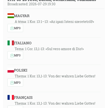
Boha nikto nikdy nevidel, ale jednorodený Syn, ktorý
Broadcasted: 2026-07-29 19:30
je v lone Otcovom, on nám vysvetlil. [Jn 1:18]
MAGYAR
36:16
A téma: 1 Kor. 13:1–13: »Az igazi Isteni szeretetről!«
Potom sa mu ukázal Hospodin v dúbrave Mamreho,
MP3
keď sedel pri dveriach stánu za horúčavy dňa. [1M
18:1]
ITALIANO
36:33
Tema: 1 Cor. 13,1-13: «Sul vero amore di Dio!»
A stalo sa, keď schádzal Mojžiš s vrchu Sinai, (a dve
MP3
dosky svedoctva v ruke Mojžišovej, keď schádzal s
vrchu), že nevedel Mojžiš o tom, že sa skveje koža jeho
tvári, pretože hovoril s ním Bôh. [2M 34:29]
POLSKI
Thema: 1 Kor. 13,1-13: Von der wahren Liebe Gottes!
36:45
MP3
A na kniežatá synov Izraelových nevystrel svojej ruky,
hoci videli Boha, a jedli a pili. [2M 24:11]
FRANÇAIS
Thema: 1 Kor. 13,1-13: Von der wahren Liebe Gottes!
37:44