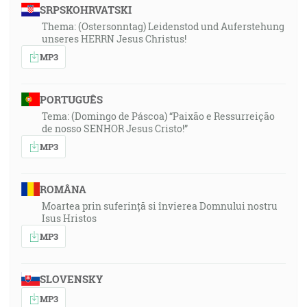
SRPSKOHRVATSKI
Thema: (Ostersonntag) Leidenstod und Auferstehung
unseres HERRN Jesus Christus!
MP3
PORTUGUÊS
Tema: (Domingo de Páscoa) “Paixão e Ressurreição
de nosso SENHOR Jesus Cristo!”
MP3
ROMÂNA
Moartea prin suferință si învierea Domnului nostru
Isus Hristos
MP3
SLOVENSKY
MP3