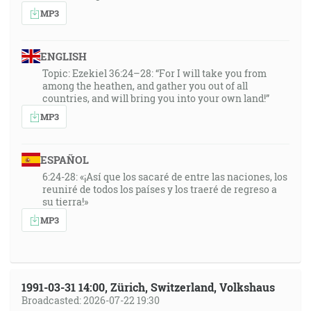
žije vo mne Kristus … [Gl 2:20]
MP3
1:17:53
ENGLISH
Vyjdime tedy za ním von za tábor nesúc jeho
Topic: Ezekiel 36:24–28: “For I will take you from
pohanenie. [Žd 13:13]
among the heathen, and gather you out of all
countries, and will bring you into your own land!”
1:18:51
MP3
Keď išiel Izrael z Egypta, dom Jakobov z národa
cudzieho jazyka, bol mu Júda svätyňou, Izrael jeho
ESPAÑOL
panoviskom. [Ž 114:1-2]
6:24-28: «¡Así que los sacaré de entre las naciones, los
reuniré de todos los países y los traeré de regreso a
1:19:39
su tierra!»
A toho množstva uverivších bolo jedno srdce a jedna
MP3
duša … [Sk 4:32]
1:20:00
Lebo i v jednom Duchu my všetci sme pokrstení v
1991-03-31 14:00, Zürich, Switzerland, Volkshaus
jedno telo … [1Kor 12:13]
Broadcasted: 2026-07-22 19:30