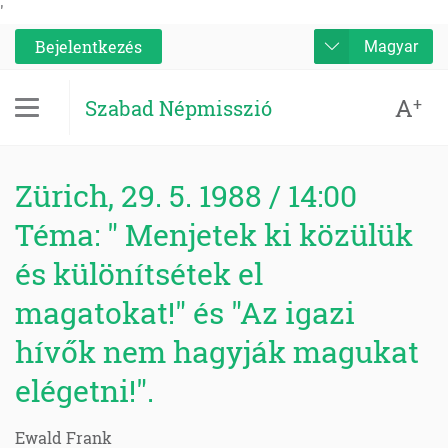
'
Bejelentkezés
Magyar
A
+
Szabad Népmisszió
Zürich, 29. 5. 1988 / 14:00
Téma: " Menjetek ki közülük
és különítsétek el
magatokat!" és "Az igazi
hívők nem hagyják magukat
elégetni!".
Ewald Frank