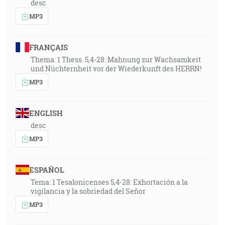
desc
MP3
FRANÇAIS
Thema: 1 Thess. 5,4-28: Mahnung zur Wachsamkeit
und Nüchternheit vor der Wiederkunft des HERRN!
MP3
ENGLISH
desc
MP3
ESPAÑOL
Tema: 1 Tesalonicenses 5,4-28: Exhortación a la
vigilancia y la sobriedad del Señor
MP3