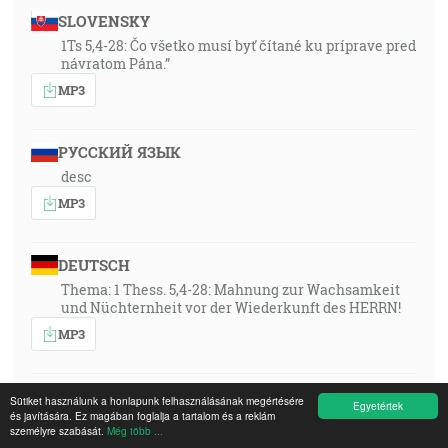
SLOVENSKY
1Ts 5,4-28: Čo všetko musí byť čítané ku príprave pred
návratom Pána.”
MP3
РУССКИЙ ЯЗЫК
desc
MP3
DEUTSCH
Thema: 1 Thess. 5,4-28: Mahnung zur Wachsamkeit
und Nüchternheit vor der Wiederkunft des HERRN!
MP3
MAGYAR
Sütiket használunk a honlapunk felhasználásának megértésére
Egyetértek
és javítására. Ez magában foglalja a tartalom és a reklám
desc
személyre szabását.
Még több ...
MP3