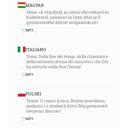
MAGYAR
Téma: «A végidőről, az isteni elhívatásról és
küldetésről, valamint az Isten által az Ő
gyülekezetébe állított szolgálatokról!»
MP3
ITALIANO
Tema: Della fine dei tempi, della chiamata e
della missione divina dei ministeri che Dio
ha istituito nella Sua Chiesa!
MP3
POLSKI
Temat: O czasie końca, Bożym powołaniu,
posłaniu i o służbach które Bóg postanowił
swojemu zborowi!
MP3