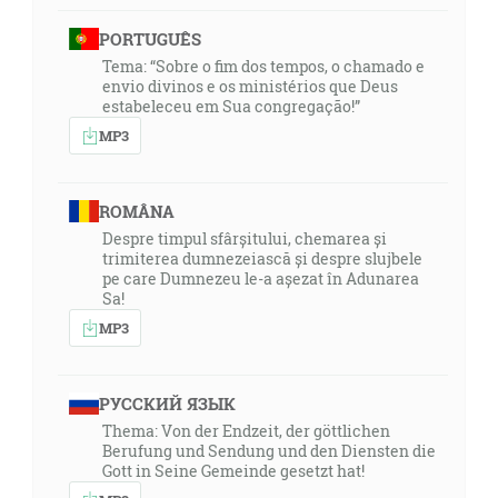
PORTUGUÊS
Tema: “Sobre o fim dos tempos, o chamado e
envio divinos e os ministérios que Deus
estabeleceu em Sua congregação!”
MP3
ROMÂNA
Despre timpul sfârșitului, chemarea și
trimiterea dumnezeiască și despre slujbele
pe care Dumnezeu le-a așezat în Adunarea
Sa!
MP3
РУССКИЙ ЯЗЫК
Thema: Von der Endzeit, der göttlichen
Berufung und Sendung und den Diensten die
Gott in Seine Gemeinde gesetzt hat!