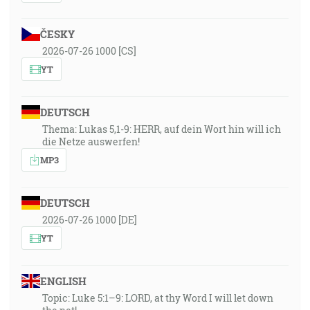
ČESKY
2026-07-26 1000 [CS]
YT
DEUTSCH
Thema: Lukas 5,1-9: HERR, auf dein Wort hin will ich
die Netze auswerfen!
MP3
DEUTSCH
2026-07-26 1000 [DE]
YT
ENGLISH
Topic: Luke 5:1–9: LORD, at thy Word I will let down