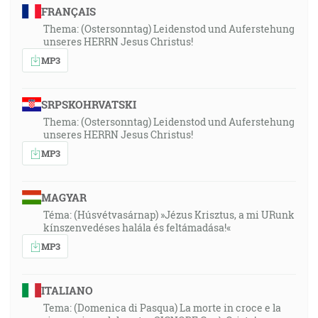
FRANÇAIS
Thema: (Ostersonntag) Leidenstod und Auferstehung
unseres HERRN Jesus Christus!
MP3
SRPSKOHRVATSKI
Thema: (Ostersonntag) Leidenstod und Auferstehung
unseres HERRN Jesus Christus!
MP3
MAGYAR
Téma: (Húsvétvasárnap) »Jézus Krisztus, a mi URunk
kínszenvedéses halála és feltámadása!«
MP3
ITALIANO
Tema: (Domenica di Pasqua) La morte in croce e la