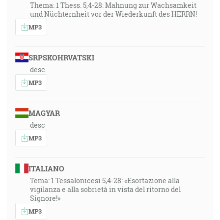
Thema: 1 Thess. 5,4-28: Mahnung zur Wachsamkeit
und Nüchternheit vor der Wiederkunft des HERRN!
MP3
SRPSKOHRVATSKI
desc
MP3
MAGYAR
desc
MP3
ITALIANO
Tema: 1 Tessalonicesi 5,4-28: «Esortazione alla
vigilanza e alla sobrietà in vista del ritorno del
Signore!»
MP3