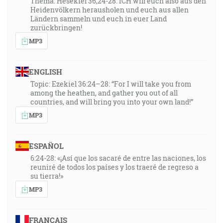
Thema: Hesekiel 36,24-28: ICH will euch also aus den
Heidenvölkern herausholen und euch aus allen
Ländern sammeln und euch in euer Land
zurückbringen!
MP3
ENGLISH
Topic: Ezekiel 36:24–28: “For I will take you from
among the heathen, and gather you out of all
countries, and will bring you into your own land!”
MP3
ESPAÑOL
6:24-28: «¡Así que los sacaré de entre las naciones, los
reuniré de todos los países y los traeré de regreso a
su tierra!»
MP3
FRANÇAIS