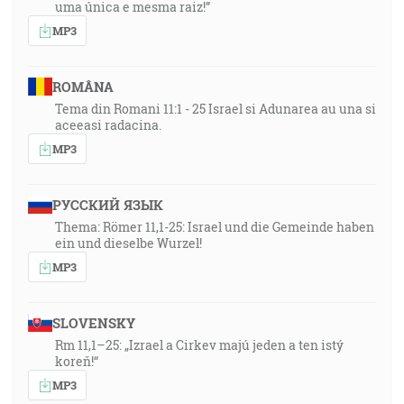
uma única e mesma raiz!”
MP3
ROMÂNA
Tema din Romani 11:1 - 25 Israel si Adunarea au una si
aceeasi radacina.
MP3
РУССКИЙ ЯЗЫК
Thema: Römer 11,1-25: Israel und die Gemeinde haben
ein und dieselbe Wurzel!
MP3
SLOVENSKY
Rm 11,1–25: „Izrael a Cirkev majú jeden a ten istý
koreň!“
MP3