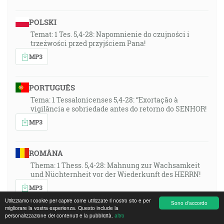
POLSKI
Temat: 1 Tes. 5,4-28: Napomnienie do czujności i
trzeżwości przed przyjściem Pana!
MP3
PORTUGUÊS
Tema: 1 Tessalonicenses 5,4-28: “Exortação à
vigilância e sobriedade antes do retorno do SENHOR!
MP3
ROMÂNA
Thema: 1 Thess. 5,4-28: Mahnung zur Wachsamkeit
und Nüchternheit vor der Wiederkunft des HERRN!
MP3
Utilizziamo i cookie per capire come utilizzate il nostro sito e per
Sono d'accordo
migliorare la vostra esperienza. Questo include la
personalizzazione dei contenuti e la pubblicità.
altro
РУССКИЙ ЯЗЫК