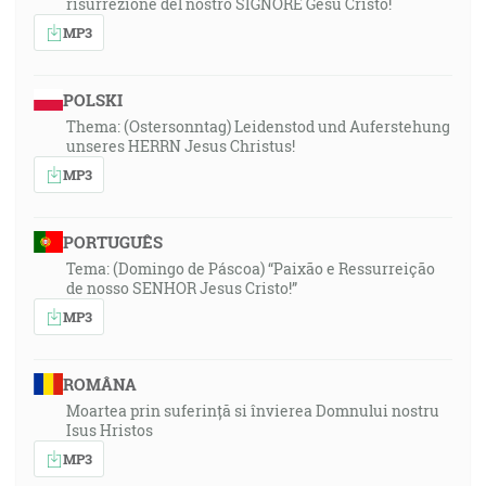
risurrezione del nostro SIGNORE Gesù Cristo!
MP3
POLSKI
Thema: (Ostersonntag) Leidenstod und Auferstehung
unseres HERRN Jesus Christus!
MP3
PORTUGUÊS
Tema: (Domingo de Páscoa) “Paixão e Ressurreição
de nosso SENHOR Jesus Cristo!”
MP3
ROMÂNA
Moartea prin suferință si învierea Domnului nostru
Isus Hristos
MP3