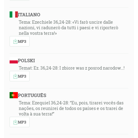
ITALIANO
Tema: Ezechiele 36,24-28: «Vi farò uscire dalle
nazioni, vi radunerò da tutti i paesi e vi riporterò
nella vostra terra!»
MP3
POLSKI
Temat: Ez. 36,24-28: I zbiore was z posrod narodow...!
MP3
PORTUGUÊS
Tema: Ezequiel 36,24-28: “Eu, pois, tirarei vocês das
nações, os reunirei de todos os países e os trarei de
volta à sua terra!”
MP3