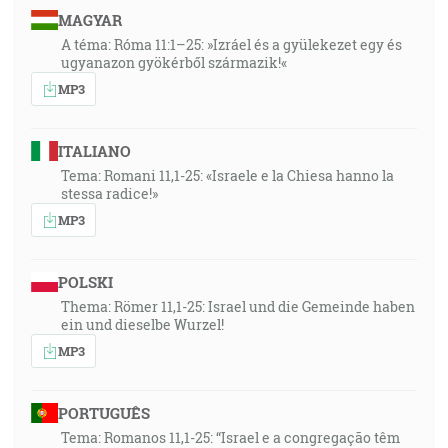
MAGYAR
A téma: Róma 11:1–25: »Izráel és a gyülekezet egy és
ugyanazon gyökérből származik!«
MP3
ITALIANO
Tema: Romani 11,1-25: «Israele e la Chiesa hanno la
stessa radice!»
MP3
POLSKI
Thema: Römer 11,1-25: Israel und die Gemeinde haben
ein und dieselbe Wurzel!
MP3
PORTUGUÊS
Tema: Romanos 11,1-25: “Israel e a congregação têm