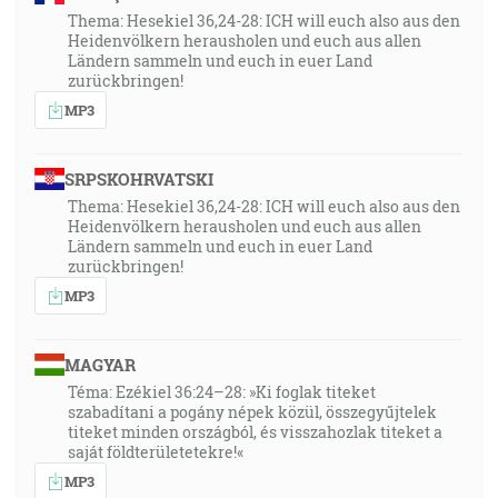
Thema: Hesekiel 36,24-28: ICH will euch also aus den
Heidenvölkern herausholen und euch aus allen
Ländern sammeln und euch in euer Land
zurückbringen!
MP3
SRPSKOHRVATSKI
Thema: Hesekiel 36,24-28: ICH will euch also aus den
Heidenvölkern herausholen und euch aus allen
Ländern sammeln und euch in euer Land
zurückbringen!
MP3
MAGYAR
Téma: Ezékiel 36:24–28: »Ki foglak titeket
szabadítani a pogány népek közül, összegyűjtelek
titeket minden országból, és visszahozlak titeket a
saját földterületetekre!«
MP3