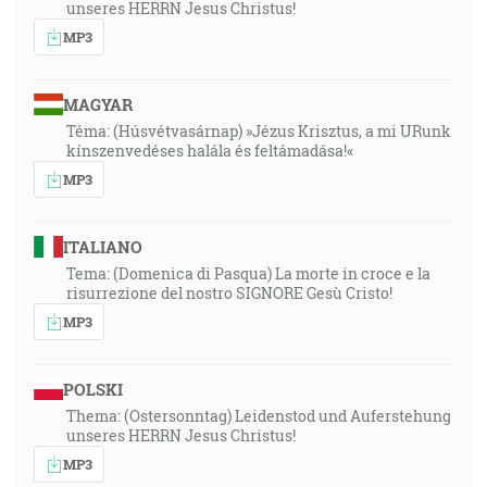
unseres HERRN Jesus Christus!
MP3
MAGYAR
Téma: (Húsvétvasárnap) »Jézus Krisztus, a mi URunk
kínszenvedéses halála és feltámadása!«
MP3
ITALIANO
Tema: (Domenica di Pasqua) La morte in croce e la
risurrezione del nostro SIGNORE Gesù Cristo!
MP3
POLSKI
Thema: (Ostersonntag) Leidenstod und Auferstehung
unseres HERRN Jesus Christus!
MP3