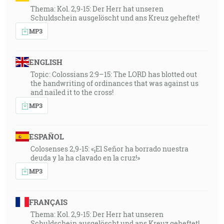
Thema: Kol. 2,9-15: Der Herr hat unseren
Schuldschein ausgelöscht und ans Kreuz geheftet!
MP3
ENGLISH
Topic: Colossians 2:9–15: The LORD has blotted out
the handwriting of ordinances that was against us
and nailed it to the cross!
MP3
ESPAÑOL
Colosenses 2,9-15: «¡El Señor ha borrado nuestra
deuda y la ha clavado en la cruz!»
MP3
FRANÇAIS
Thema: Kol. 2,9-15: Der Herr hat unseren
Schuldschein ausgelöscht und ans Kreuz geheftet!