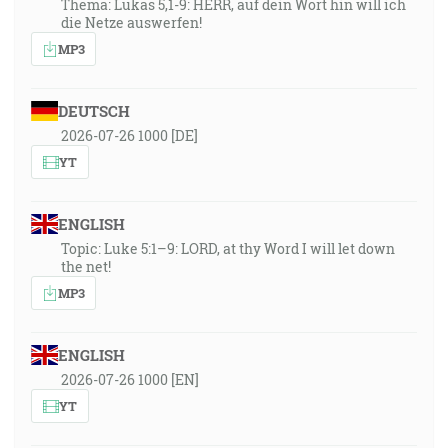
Thema: Lukas 5,1-9: HERR, auf dein Wort hin will ich
die Netze auswerfen!
MP3
DEUTSCH
2026-07-26 1000 [DE]
YT
ENGLISH
Topic: Luke 5:1–9: LORD, at thy Word I will let down
the net!
MP3
ENGLISH
2026-07-26 1000 [EN]
YT