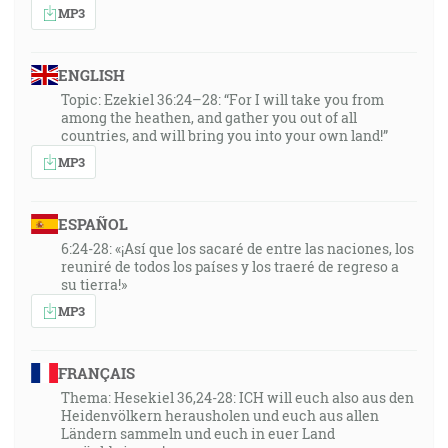
MP3
ENGLISH
Topic: Ezekiel 36:24–28: “For I will take you from
among the heathen, and gather you out of all
countries, and will bring you into your own land!”
MP3
ESPAÑOL
6:24-28: «¡Así que los sacaré de entre las naciones, los
reuniré de todos los países y los traeré de regreso a
su tierra!»
MP3
FRANÇAIS
Thema: Hesekiel 36,24-28: ICH will euch also aus den
Heidenvölkern herausholen und euch aus allen
Ländern sammeln und euch in euer Land