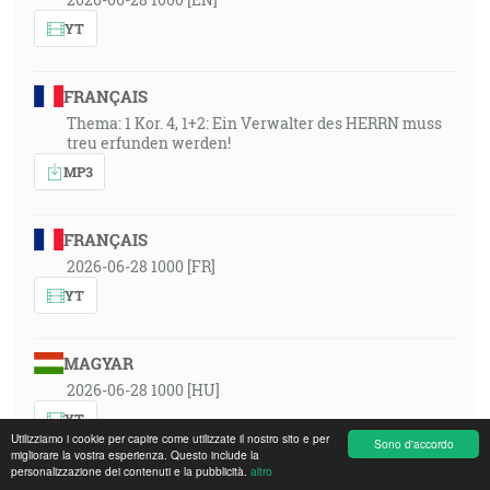
YT
FRANÇAIS
Thema: 1 Kor. 4, 1+2: Ein Verwalter des HERRN muss
treu erfunden werden!
MP3
FRANÇAIS
2026-06-28 1000 [FR]
YT
MAGYAR
2026-06-28 1000 [HU]
YT
Utilizziamo i cookie per capire come utilizzate il nostro sito e per
Sono d'accordo
migliorare la vostra esperienza. Questo include la
personalizzazione dei contenuti e la pubblicità.
altro
ITALIANO