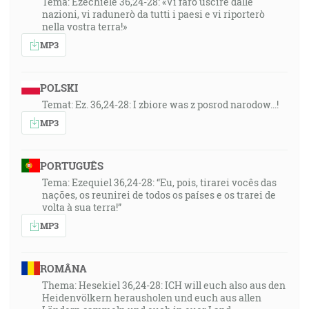
Tema: Ezechiele 36,24-28: «Vi farò uscire dalle
nazioni, vi radunerò da tutti i paesi e vi riporterò
nella vostra terra!»
MP3
POLSKI
Temat: Ez. 36,24-28: I zbiore was z posrod narodow...!
MP3
PORTUGUÊS
Tema: Ezequiel 36,24-28: “Eu, pois, tirarei vocês das
nações, os reunirei de todos os países e os trarei de
volta à sua terra!”
MP3
ROMÂNA
Thema: Hesekiel 36,24-28: ICH will euch also aus den
Heidenvölkern herausholen und euch aus allen