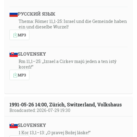
РУССКИЙ ЯЗЫК
Thema: Römer 11,1-25: Israel und die Gemeinde haben
ein und dieselbe Wurzel!
MP3
SLOVENSKY
Rm 11,1–25: „Izrael a Cirkev majú jeden a ten istý
koreň!“
MP3
1991-05-26 14:00, Zürich, Switzerland, Volkshaus
Broadcasted: 2026-07-29 19:30
SLOVENSKY
1 Kor 13,1–13: „O pravej Božej láske!“