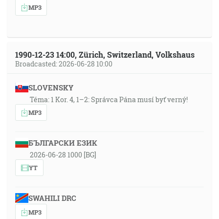
MP3
1990-12-23 14:00, Zürich, Switzerland, Volkshaus
Broadcasted: 2026-06-28 10:00
SLOVENSKY
Téma: 1 Kor. 4, 1–2: Správca Pána musí byť verný!
MP3
БЪЛГАРСКИ ЕЗИК
2026-06-28 1000 [BG]
YT
SWAHILI DRC
MP3