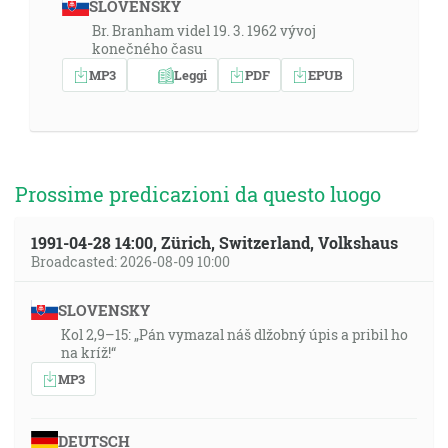
SLOVENSKY
Br. Branham videl 19. 3. 1962 vývoj
konečného času
MP3
Leggi
PDF
EPUB
Prossime predicazioni da questo luogo
1991-04-28 14:00, Zürich, Switzerland, Volkshaus
Broadcasted: 2026-08-09 10:00
SLOVENSKY
Kol 2,9–15: „Pán vymazal náš dlžobný úpis a pribil ho
na kríž!“
MP3
DEUTSCH