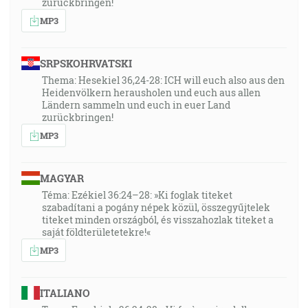
zurückbringen!
MP3
SRPSKOHRVATSKI
Thema: Hesekiel 36,24-28: ICH will euch also aus den
Heidenvölkern herausholen und euch aus allen
Ländern sammeln und euch in euer Land
zurückbringen!
MP3
MAGYAR
Téma: Ezékiel 36:24–28: »Ki foglak titeket
szabadítani a pogány népek közül, összegyűjtelek
titeket minden országból, és visszahozlak titeket a
saját földterületetekre!«
MP3
ITALIANO