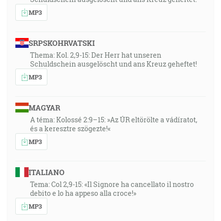
MP3
SRPSKOHRVATSKI
Thema: Kol. 2,9-15: Der Herr hat unseren
Schuldschein ausgelöscht und ans Kreuz geheftet!
MP3
MAGYAR
A téma: Kolossé 2:9–15: »Az ÚR eltörölte a vádíratot,
és a keresztre szögezte!«
MP3
ITALIANO
Tema: Col 2,9-15: «Il Signore ha cancellato il nostro
debito e lo ha appeso alla croce!»
MP3