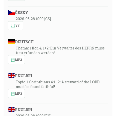
ČESKY
2026-06-28 1000 [CS]
YT
DEUTSCH
Thema: 1 Kor. 4, 1+2: Ein Verwalter des HERRN muss
treu erfunden werden!
MP3
ENGLISH
Topic: 1 Corinthians 4:1–2: A steward of the LORD
must be found faithful!
MP3
ENGLISH
2026-06-28 1000 [EN]