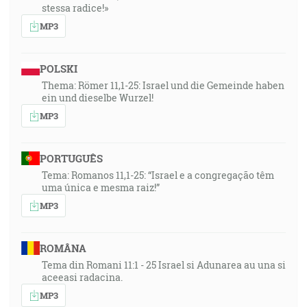
stessa radice!»
MP3
POLSKI
Thema: Römer 11,1-25: Israel und die Gemeinde haben
ein und dieselbe Wurzel!
MP3
PORTUGUÊS
Tema: Romanos 11,1-25: “Israel e a congregação têm
uma única e mesma raiz!”
MP3
ROMÂNA
Tema din Romani 11:1 - 25 Israel si Adunarea au una si
aceeasi radacina.
MP3