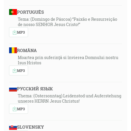
PORTUGUÊS
Tema: (Domingo de Páscoa) “Paixão e Ressurreição
de nosso SENHOR Jesus Cristo!”
MP3
ROMÂNA
Moartea prin suferință si învierea Domnului nostru
Isus Hristos
MP3
РУССКИЙ ЯЗЫК
Thema: (Ostersonntag) Leidenstod und Auferstehung
unseres HERRN Jesus Christus!
MP3
SLOVENSKY