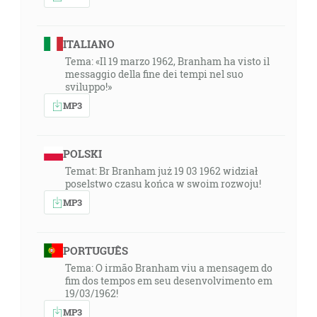
ITALIANO
Tema: «Il 19 marzo 1962, Branham ha visto il
messaggio della fine dei tempi nel suo
sviluppo!»
MP3
POLSKI
Temat: Br Branham już 19 03 1962 widział
poselstwo czasu końca w swoim rozwoju!
MP3
PORTUGUÊS
Tema: O irmão Branham viu a mensagem do
fim dos tempos em seu desenvolvimento em
19/03/1962!
MP3