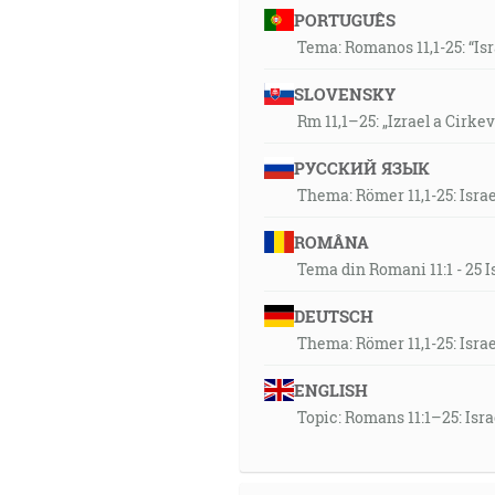
PORTUGUÊS
Tema: Romanos 11,1-25: “Is
SLOVENSKY
Rm 11,1–25: „Izrael a Cirke
РУССКИЙ ЯЗЫК
Thema: Römer 11,1-25: Isra
ROMÂNA
Tema din Romani 11:1 - 25 I
DEUTSCH
Thema: Römer 11,1-25: Isra
ENGLISH
Topic: Romans 11:1–25: Isr