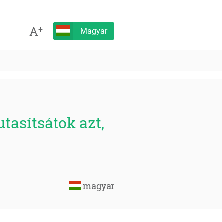
A
+
Magyar
tasítsátok azt,
magyar