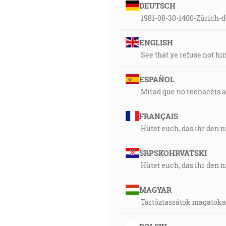
DEUTSCH
1981-08-30-1400-Zürich-
ENGLISH
See that ye refuse not hi
ESPAÑOL
Mirad que no rechacéis al
FRANÇAIS
Hütet euch, das ihr den n
SRPSKOHRVATSKI
Hütet euch, das ihr den n
MAGYAR
Tartóztassátok magatokat 