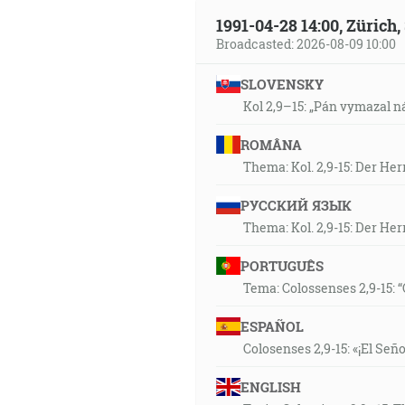
1991-04-28 14:00, Zürich
Broadcasted: 2026-08-09 10:00
SLOVENSKY
Kol 2,9–15: „Pán vymazal ná
ROMÂNA
Thema: Kol. 2,9-15: Der He
РУССКИЙ ЯЗЫК
Thema: Kol. 2,9-15: Der He
PORTUGUÊS
Tema: Colossenses 2,9-15: 
ESPAÑOL
Colosenses 2,9-15: «¡El Señ
ENGLISH