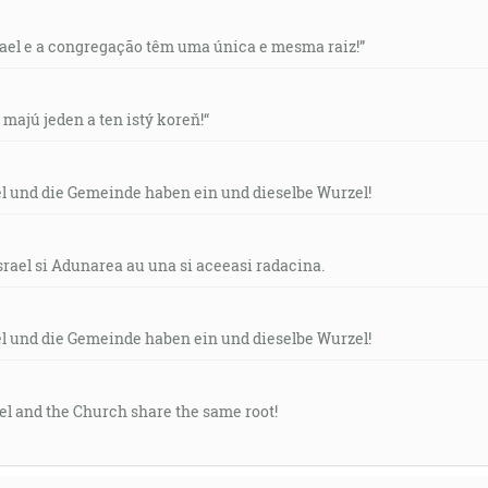
rael e a congregação têm uma única e mesma raiz!”
v majú jeden a ten istý koreň!“
el und die Gemeinde haben ein und dieselbe Wurzel!
srael si Adunarea au una si aceeasi radacina.
el und die Gemeinde haben ein und dieselbe Wurzel!
ael and the Church share the same root!