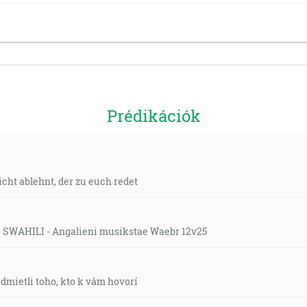
Prédikációk
icht ablehnt, der zu euch redet
h - SWAHILI - Angalieni musikstae Waebr 12v25
odmietli toho, kto k vám hovorí