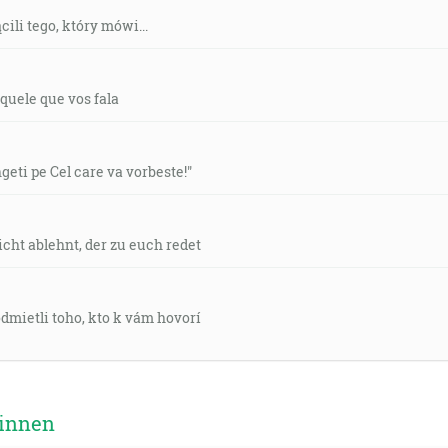
ili tego, który mówi...
aquele que vos fala
ngeti pe Cel care va vorbeste!"
icht ablehnt, der zu euch redet
odmietli toho, kto k vám hovorí
 innen