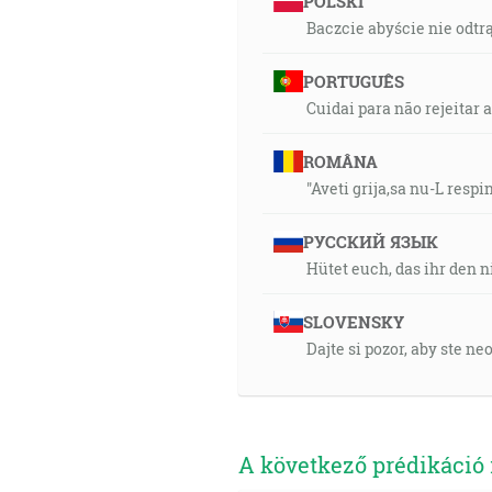
POLSKI
Baczcie abyście nie odtrąc
PORTUGUÊS
Cuidai para não rejeitar 
ROMÂNA
"Aveti grija,sa nu-L respi
РУССКИЙ ЯЗЫК
Hütet euch, das ihr den n
SLOVENSKY
Dajte si pozor, aby ste ne
A következő prédikáció