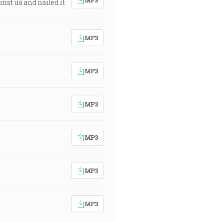
nst us and nailed it
MP3
MP3
MP3
MP3
MP3
MP3