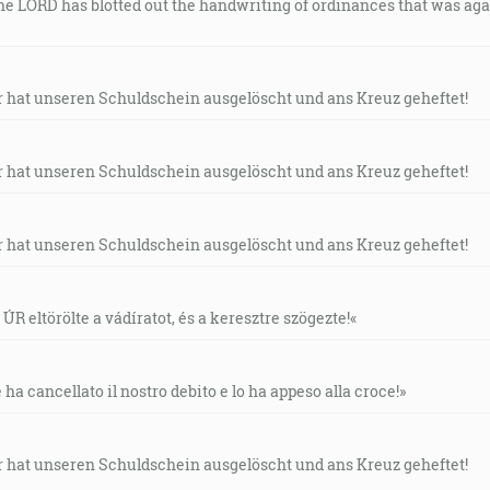
The LORD has blotted out the handwriting of ordinances that was agai
rr hat unseren Schuldschein ausgelöscht und ans Kreuz geheftet!
rr hat unseren Schuldschein ausgelöscht und ans Kreuz geheftet!
rr hat unseren Schuldschein ausgelöscht und ans Kreuz geheftet!
ÚR eltörölte a vádíratot, és a keresztre szögezte!«
e ha cancellato il nostro debito e lo ha appeso alla croce!»
rr hat unseren Schuldschein ausgelöscht und ans Kreuz geheftet!