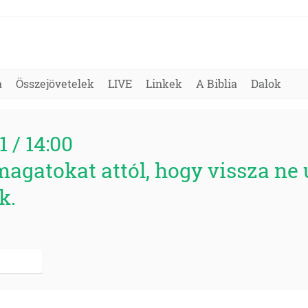
a
Összejövetelek
LIVE
Linkek
A Biblia
Dalok
1 / 14:00
agatokat attól, hogy vissza ne u
k.