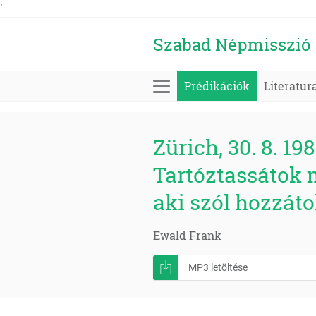
'
Szabad Népmisszió
Prédikációk
Literatur
Zürich, 30. 8. 198
Tartóztassátok m
aki szól hozzáto
Ewald Frank
MP3 letöltése