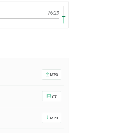
76:29
MP3
YT
MP3