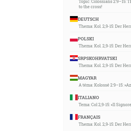
Topic: Colossians 2:9–15: 
to the cross!
DEUTSCH
Thema: Kol. 2,9-15: Der He
POLSKI
Thema: Kol. 2,9-15: Der He
SRPSKOHRVATSKI
Thema: Kol. 2,9-15: Der He
MAGYAR
A téma: Kolossé 2:9–15: »Az 
ITALIANO
Tema: Col 2,9-15: «Il Signor
FRANÇAIS
Thema: Kol. 2,9-15: Der He