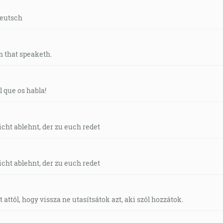
deutsch
m that speaketh.
 que os habla!
icht ablehnt, der zu euch redet
icht ablehnt, der zu euch redet
attól, hogy vissza ne utasítsátok azt, aki szól hozzátok.