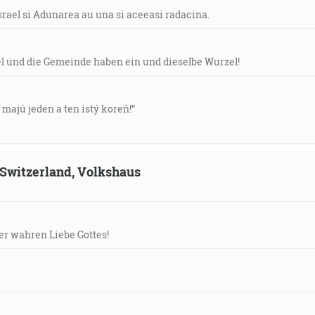
srael si Adunarea au una si aceeasi radacina.
el und die Gemeinde haben ein und dieselbe Wurzel!
v majú jeden a ten istý koreň!“
, Switzerland, Volkshaus
der wahren Liebe Gottes!