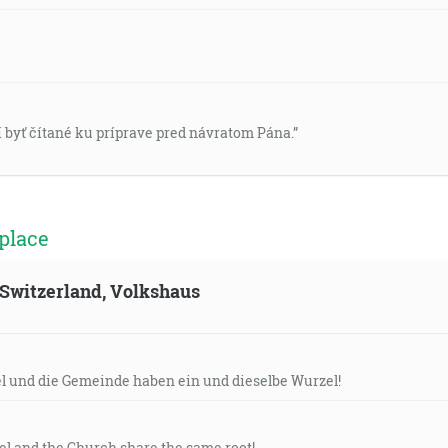
í byť čítané ku príprave pred návratom Pána.”
place
, Switzerland, Volkshaus
el und die Gemeinde haben ein und dieselbe Wurzel!
ael and the Church share the same root!