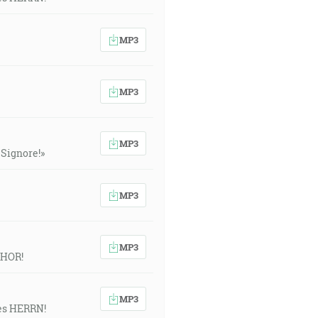
MP3
MP3
MP3
l Signore!»
MP3
MP3
NHOR!
MP3
des HERRN!