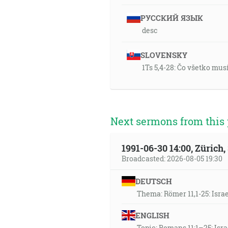
РУССКИЙ ЯЗЫК
desc
SLOVENSKY
1Ts 5,4-28: Čo všetko mus
Next sermons from this 
1991-06-30 14:00, Zürich
Broadcasted: 2026-08-05 19:30
DEUTSCH
Thema: Römer 11,1-25: Isra
ENGLISH
Topic: Romans 11:1–25: Isr