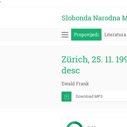
'
Slobonda Narodna M
Propovijedi
Literatura
Zürich, 25. 11. 19
desc
Ewald Frank
Download MP3