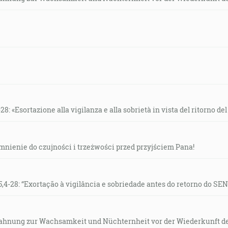
28: «Esortazione alla vigilanza e alla sobrietà in vista del ritorno de
omnienie do czujności i trzeżwości przed przyjściem Pana!
5,4-28: “Exortação à vigilância e sobriedade antes do retorno do SE
 Mahnung zur Wachsamkeit und Nüchternheit vor der Wiederkunft 