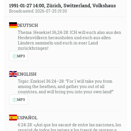
1991-01-27 14:00, Zürich, Switzerland, Volkshaus
Broadcasted: 2026-07-25 19:30
DEUTSCH
Thema: Hesekiel 36,24-28: ICH will euch also aus den
Heidenvölkern herausholen und euch aus allen
Ländern sammeln und euch in euer Land
zurückbringen!
MP3
ENGLISH
Topic: Ezekiel 36:24–28: “For I will take you from
among the heathen, and gather you out of all
countries, and will bring you into your own land!”
MP3
ESPAÑOL
6:24-28: «¡Así que los sacaré de entre las naciones, los
reuniré de todos los países y los traeré de regreso a