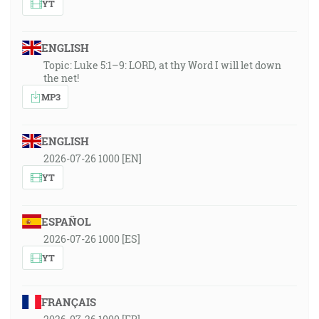
YT
ENGLISH
Topic: Luke 5:1–9: LORD, at thy Word I will let down
the net!
MP3
ENGLISH
2026-07-26 1000 [EN]
YT
ESPAÑOL
2026-07-26 1000 [ES]
YT
FRANÇAIS