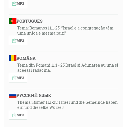
MP3
PORTUGUÊS
Tema: Romanos 11,1-25: “Israel e a congregação têm
uma única e mesma raiz!”
MP3
ROMÂNA
Tema din Romani 11:1 - 25 Israel si Adunarea au una si
aceeasi radacina.
MP3
РУССКИЙ ЯЗЫК
Thema: Römer 11,1-25: Israel und die Gemeinde haben
ein und dieselbe Wurzel!
MP3