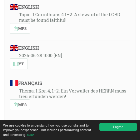
ENGLISH
Topic: 1 Corinthians 4:1–2: A steward of the LORD
must be found faithful!
MP3
ENGLISH
2026-06-28 1000 [EN]
YT
FRANÇAIS
Thema: 1 Kor. 4, 1+2: Ein Verwalter des HERRN muss
treu erfunden werden!
MP3
FRANÇAIS
We use cookies to understand how you use our site and to
I agree
improve your experience. This includes personalizing content
2026-06-28 1000 [FR]
and advertising.
више
YT