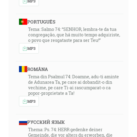
MP3
PORTUGUÊS
Tema: Salmo 74: “SENHOR, lembra-te da tua
congregação, que há muito tempo adquiriste,
o povo que resgataste para ser Teu!”
MP3
ROMÂNA
Tema din Psalmul 74: Doamne, adu-ti aminte
de Adunarea Ta, pe care ai dobandit-o din
vechime, pe care Ti-ai rascumparat-o ca
popor-proprietate a Ta!
MP3
РУССКИЙ ЯЗЫК
Thema: Ps. 74: HERR gedenke deiner
Gemeinde, die vor alters du erworben, die