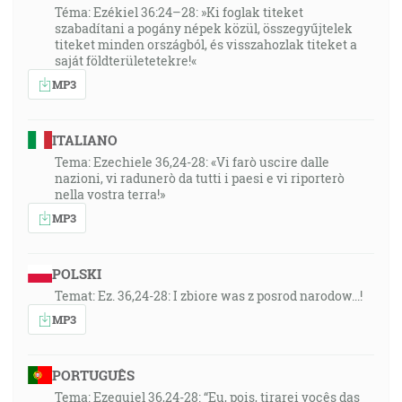
Téma: Ezékiel 36:24–28: »Ki foglak titeket
szabadítani a pogány népek közül, összegyűjtelek
titeket minden országból, és visszahozlak titeket a
saját földterületetekre!«
MP3
ITALIANO
Tema: Ezechiele 36,24-28: «Vi farò uscire dalle
nazioni, vi radunerò da tutti i paesi e vi riporterò
nella vostra terra!»
MP3
POLSKI
Temat: Ez. 36,24-28: I zbiore was z posrod narodow...!
MP3
PORTUGUÊS
Tema: Ezequiel 36,24-28: “Eu, pois, tirarei vocês das