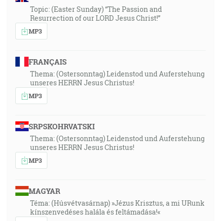
Topic: (Easter Sunday) “The Passion and
Resurrection of our LORD Jesus Christ!”
MP3
FRANÇAIS
Thema: (Ostersonntag) Leidenstod und Auferstehung
unseres HERRN Jesus Christus!
MP3
SRPSKOHRVATSKI
Thema: (Ostersonntag) Leidenstod und Auferstehung
unseres HERRN Jesus Christus!
MP3
MAGYAR
Téma: (Húsvétvasárnap) »Jézus Krisztus, a mi URunk
kínszenvedéses halála és feltámadása!«