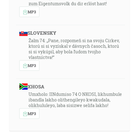
zum Eigentumsvolk du dir erlöst hast!
MP3
SLOVENSKY
Žalm 74: „Pane, rozpomeň si na svoju Cirkev,
ktorú si si vyzískal v dávnych časoch, ktorú
si si vykúpil, aby bola ľudom tvojho
vlastníctva!“
MP3
XHOSA
Umxholo: IINdumiso 74 O NKOSI, likhumbule
ibandla lakho olithengileyo kwakudala,
olikhululeyo, laba sisizwe selifa lakho!
MP3