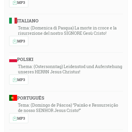
MP3
ITALIANO
Tema: (Domenica di Pasqua) La morte in croce e la
risurrezione del nostro SIGNORE Gesù Cristo!
MP3
POLSKI
Thema: (Ostersonntag) Leidenstod und Auferstehung
unseres HERRN Jesus Christus!
MP3
PORTUGUÊS
Tema: (Domingo de Páscoa) “Paixão e Ressurreição
de nosso SENHOR Jesus Cristo!”
MP3