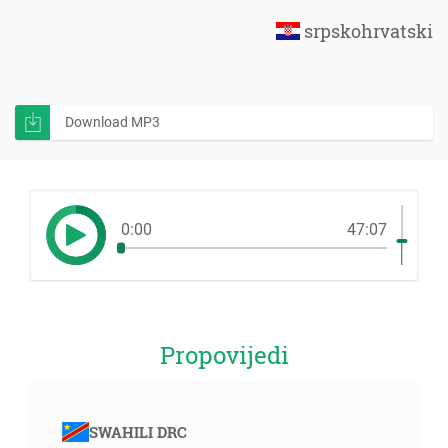
srpskohrvatski
Download MP3
0:00
47:07
Propovijedi
SWAHILI DRC