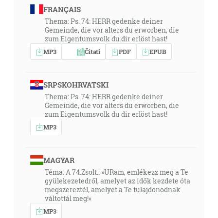
FRANÇAIS
Thema: Ps. 74: HERR gedenke deiner
Gemeinde, die vor alters du erworben, die
zum Eigentumsvolk du dir erlöst hast!
MP3
Čitati
PDF
EPUB
SRPSKOHRVATSKI
Thema: Ps. 74: HERR gedenke deiner
Gemeinde, die vor alters du erworben, die
zum Eigentumsvolk du dir erlöst hast!
MP3
MAGYAR
Téma: A 74.Zsolt.: »URam, emlékezz meg a Te
gyülekezetedről, amelyet az idők kezdete óta
megszereztél, amelyet a Te tulajdonodnak
váltottál meg!«
MP3