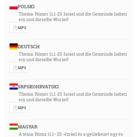
POLSKI
26:31
Thema: Römer 11,1-25: Israel und die Gemeinde haben
ein und dieselbe Wurzel!
Bol človek, poslaný od Boha, ktorému bolo meno Ján.
MP3
[Jn 1:6]
26:53
DEUTSCH
Hľa, ja vám pošlem proroka Eliáša, prv ako prijde deň
Thema: Römer 11,1-25: Israel und die Gemeinde haben
Hospodinov, veľký a strašný. [Mal 4:5]
ein und dieselbe Wurzel!
MP3
27:05
Lebo hľa, prichádza deň, ktorý horí jako pec, v ktorom
SRPSKOHRVATSKI
budú všetci spurní a všetci, ktorí páchajú bezbožnosť,
Thema: Römer 11,1-25: Israel und die Gemeinde haben
slamou a spáli ich deň, ktorý prijde, hovorí Hospodin
ein und dieselbe Wurzel!
Zástupov, takže im neponechá ani koreňa ani haluzi.
MP3
[Mal 4:1]
28:30
MAGYAR
Tedy keď vás Syn vyslobodí, budete skutočne
A téma: Róma 11:1–25: »Izráel és a gyülekezet egy és