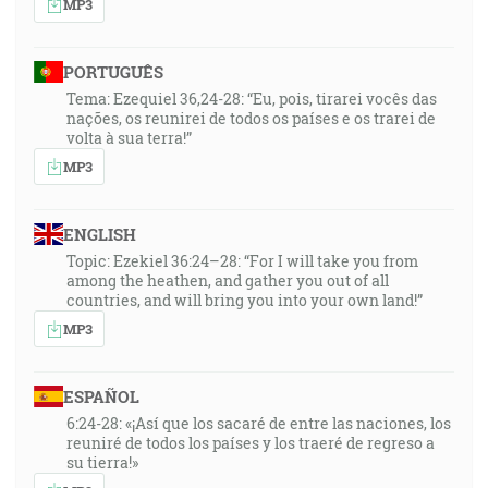
MP3
PORTUGUÊS
Tema: Ezequiel 36,24-28: “Eu, pois, tirarei vocês das
nações, os reunirei de todos os países e os trarei de
volta à sua terra!”
MP3
ENGLISH
Topic: Ezekiel 36:24–28: “For I will take you from
among the heathen, and gather you out of all
countries, and will bring you into your own land!”
MP3
ESPAÑOL
6:24-28: «¡Así que los sacaré de entre las naciones, los
reuniré de todos los países y los traeré de regreso a
su tierra!»