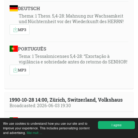
DEUTSCH
Thema: 1 Thess. 5,4-28: Mahnung zur Wachsamkeit
und Nüchternheit vor der Wiederkunft des HERRN!
MP3
PORTUGUÊS
Tema: 1 Tessalonicenses 5,4-28: “Exortação à
vigilância e sobriedade antes do retorno do SENHOR!
MP3
1990-10-28 14:00, Zürich, Switzerland, Volkshaus
Broadcasted: 2026-06-03 19:30
PORTUGUÊS
We use cookies to understand how you use our site and to
I agree
Tema: “O retorno de Jesus Cristo e o cumprimento
improve your experience. This includes personalizing content
and advertising.
Mai mult ...
das profecias bíblicas!” N.º 3. (e sobre o batismo