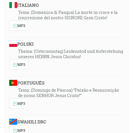
ITALIANO
Tema: (Domenica di Pasqua) La morte in croce e la
risurrezione del nostro SIGNORE Gesù Cristo!
MP3
POLSKI
Thema: (Ostersonntag) Leidenstod und Auferstehung
unseres HERRN Jesus Christus!
MP3
PORTUGUÊS
Tema: (Domingo de Páscoa) “Paixão e Ressurreição
de nosso SENHOR Jesus Cristo!”
MP3
SWAHILI DRC
MP3