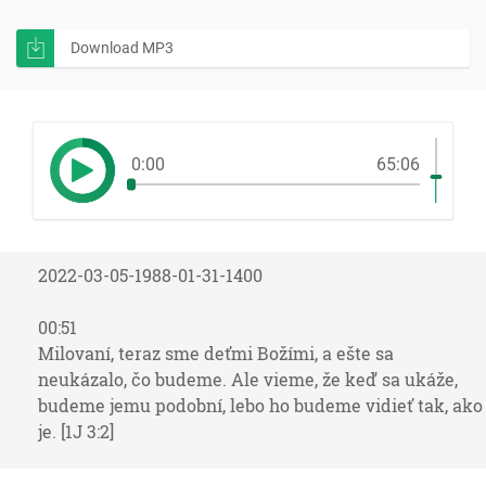
Download MP3
0:00
65:06
2022-03-05-1988-01-31-1400
00:51
Milovaní, teraz sme deťmi Božími, a ešte sa
neukázalo, čo budeme. Ale vieme, že keď sa ukáže,
budeme jemu podobní, lebo ho budeme vidieť tak, ako
je. [1J 3:2]
01:14