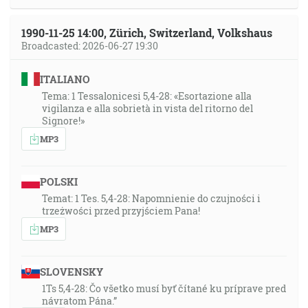
1990-11-25 14:00, Zürich, Switzerland, Volkshaus
Broadcasted: 2026-06-27 19:30
ITALIANO
Tema: 1 Tessalonicesi 5,4-28: «Esortazione alla
vigilanza e alla sobrietà in vista del ritorno del
Signore!»
MP3
POLSKI
Temat: 1 Tes. 5,4-28: Napomnienie do czujności i
trzeżwości przed przyjściem Pana!
MP3
SLOVENSKY
1Ts 5,4-28: Čo všetko musí byť čítané ku príprave pred
návratom Pána.”