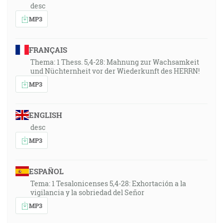
desc
MP3
FRANÇAIS
Thema: 1 Thess. 5,4-28: Mahnung zur Wachsamkeit
und Nüchternheit vor der Wiederkunft des HERRN!
MP3
ENGLISH
desc
MP3
ESPAÑOL
Tema: 1 Tesalonicenses 5,4-28: Exhortación a la
vigilancia y la sobriedad del Señor
MP3