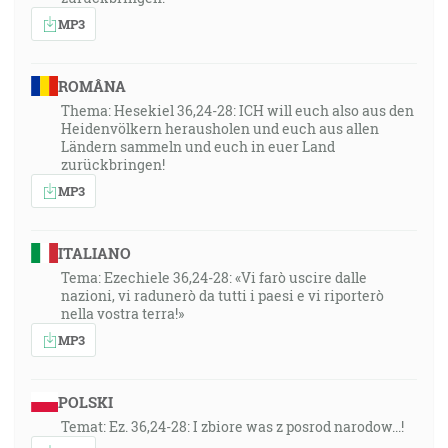
povedal: Naplňte nádoby vodou! A naplnili ich až po
MP3
vrch. A potom im povedal: Teraz naberajte a zaneste
starejšiemu. A zaniesli. [Jn 2:3-4, 7-8]
ROMÂNA
Thema: Hesekiel 36,24-28: ICH will euch also aus den
Heidenvölkern herausholen und euch aus allen
Ländern sammeln und euch in euer Land
zurückbringen!
MP3
ITALIANO
Tema: Ezechiele 36,24-28: «Vi farò uscire dalle
nazioni, vi radunerò da tutti i paesi e vi riporterò
nella vostra terra!»
MP3
POLSKI
Temat: Ez. 36,24-28: I zbiore was z posrod narodow...!