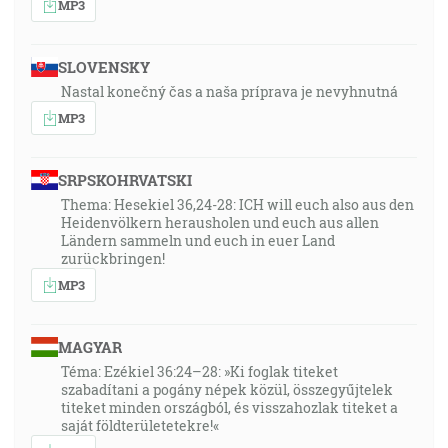
MP3
SLOVENSKY
Nastal konečný čas a naša príprava je nevyhnutná
MP3
SRPSKOHRVATSKI
Thema: Hesekiel 36,24-28: ICH will euch also aus den
Heidenvölkern herausholen und euch aus allen
Ländern sammeln und euch in euer Land
zurückbringen!
MP3
MAGYAR
Téma: Ezékiel 36:24–28: »Ki foglak titeket
szabadítani a pogány népek közül, összegyűjtelek
titeket minden országból, és visszahozlak titeket a
saját földterületetekre!«