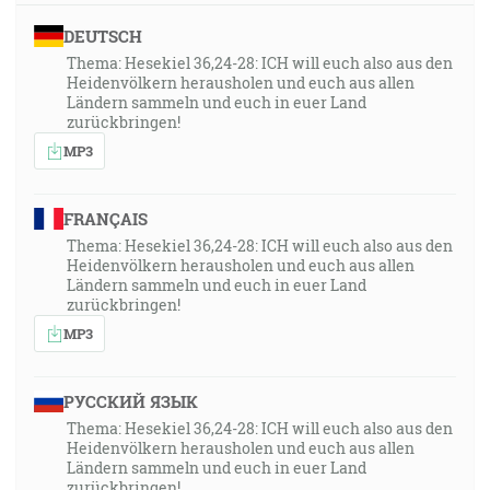
55:18
DEUTSCH
A Hospodin riekol Abramovi: Vedz istotne, že tvoje
Thema: Hesekiel 36,24-28: ICH will euch also aus den
semeno bude pohostínom v zemi, ktorá nebude patriť
Heidenvölkern herausholen und euch aus allen
im, a budú im, ľuďom tej zeme, slúžiť, a budú ich trápiť
Ländern sammeln und euch in euer Land
zurückbringen!
štyristo rokov. Ale aj národ, ktorému budú slúžiť, ja
MP3
budem súdiť, a potom vyjdú s veľkým majetkom. [1M
15:13-14]
FRANÇAIS
55:43
Thema: Hesekiel 36,24-28: ICH will euch also aus den
Ale to hovorím: Smluvy, predtým uprávoplatnenej
Heidenvölkern herausholen und euch aus allen
Bohom, vzťahujúcej sa na Krista, nezneplatňuje zákon,
Ländern sammeln und euch in euer Land
zurückbringen!
vzniknuvší po štyristo aj tridsiatich rokoch, tak aby
MP3
zrušil zasľúbenie. [Gl 3:17]
56:40
РУССКИЙ ЯЗЫК
A keď nedostačovalo víno, povedala matka Ježišova
Thema: Hesekiel 36,24-28: ICH will euch also aus den
jemu: Nemajú vína. A Ježiš jej povedal: Čo mám s
Heidenvölkern herausholen und euch aus allen
Ländern sammeln und euch in euer Land
tebou, ženo? Ešte neprišla moja hodina. … A Ježiš im
zurückbringen!