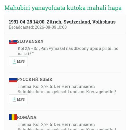
Mahubiri yanayofuata kutoka mahali hapa
1991-04-28 14:00, Zürich, Switzerland, Volkshaus
Broadcasted: 2026-08-09 10:00
SLOVENSKY
Kol 2,9–15: „Pán vymazal náš dlžobný úpis a pribil ho
na kríž!“
MP3
РУССКИЙ ЯЗЫК
Thema: Kol. 2,9-15: Der Herr hat unseren
Schuldschein ausgelöscht und ans Kreuz geheftet!
MP3
ROMÂNA
Thema: Kol. 2,9-15: Der Herr hat unseren
Schuldschein ausgelöscht und ans Kreuz geheftet!