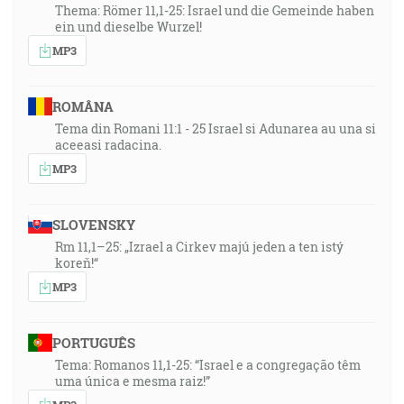
Thema: Römer 11,1-25: Israel und die Gemeinde haben
ein und dieselbe Wurzel!
MP3
ROMÂNA
Tema din Romani 11:1 - 25 Israel si Adunarea au una si
aceeasi radacina.
MP3
SLOVENSKY
Rm 11,1–25: „Izrael a Cirkev majú jeden a ten istý
koreň!“
MP3
PORTUGUÊS
Tema: Romanos 11,1-25: “Israel e a congregação têm
uma única e mesma raiz!”