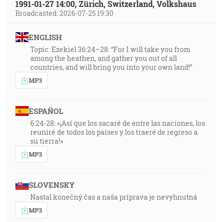
1991-01-27 14:00, Zürich, Switzerland, Volkshaus
Broadcasted: 2026-07-25 19:30
ENGLISH
Topic: Ezekiel 36:24–28: “For I will take you from
among the heathen, and gather you out of all
countries, and will bring you into your own land!”
MP3
ESPAÑOL
6:24-28: «¡Así que los sacaré de entre las naciones, los
reuniré de todos los países y los traeré de regreso a
su tierra!»
MP3
SLOVENSKY
Nastal konečný čas a naša príprava je nevyhnutná
MP3