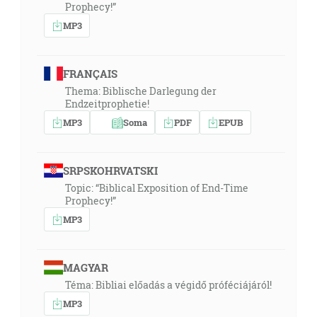
Prophecy!”
MP3
FRANÇAIS
Thema: Biblische Darlegung der
Endzeitprophetie!
MP3
Soma
PDF
EPUB
SRPSKOHRVATSKI
Topic: “Biblical Exposition of End-Time
Prophecy!”
MP3
MAGYAR
Téma: Bibliai előadás a végidő próféciájáról!
MP3