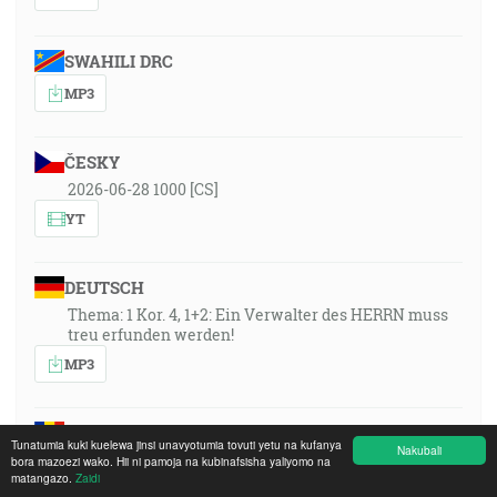
SWAHILI DRC
MP3
ČESKY
2026-06-28 1000 [CS]
YT
DEUTSCH
Thema: 1 Kor. 4, 1+2: Ein Verwalter des HERRN muss
treu erfunden werden!
MP3
ROMÂNA
Tunatumia kuki kuelewa jinsi unavyotumia tovuti yetu na kufanya
Nakubali
2026-06-28 1000 [RO]
bora mazoezi wako. Hii ni pamoja na kubinafsisha yaliyomo na
matangazo.
Zaidi
YT