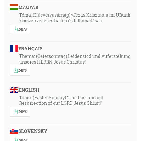
MAGYAR
Téma: (Húsvétvasárnap) »Jézus Krisztus, a mi URunk
kínszenvedéses halála és feltámadása!«
MP3
FRANÇAIS
Thema: (Ostersonntag) Leidenstod und Auferstehung
unseres HERRN Jesus Christus!
MP3
ENGLISH
Topic: (Easter Sunday) “The Passion and
Resurrection of our LORD Jesus Christ!”
MP3
SLOVENSKY
MP3