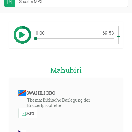
Shusha MP3
0:00
69:53
Mahubiri
SWAHILI DRC
Thema: Biblische Darlegung der
Endzeitprophetie!
MP3