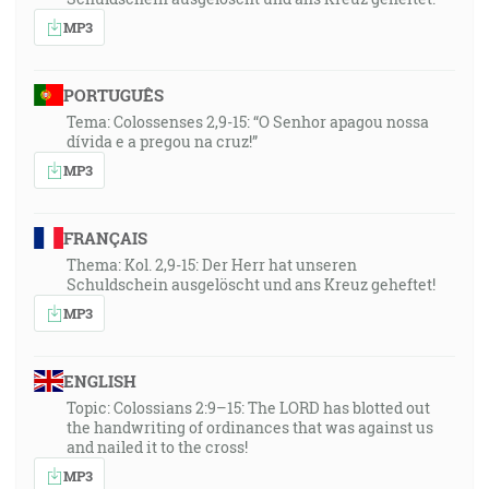
MP3
PORTUGUÊS
Tema: Colossenses 2,9-15: “O Senhor apagou nossa
dívida e a pregou na cruz!”
MP3
FRANÇAIS
Thema: Kol. 2,9-15: Der Herr hat unseren
Schuldschein ausgelöscht und ans Kreuz geheftet!
MP3
ENGLISH
Topic: Colossians 2:9–15: The LORD has blotted out
the handwriting of ordinances that was against us
and nailed it to the cross!
MP3