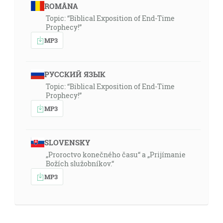
ROMÂNA
Topic: “Biblical Exposition of End-Time
Prophecy!”
MP3
РУССКИЙ ЯЗЫК
Topic: “Biblical Exposition of End-Time
Prophecy!”
MP3
SLOVENSKY
„Proroctvo konečného času“ a „Prijímanie
Božích služobníkov.“
MP3