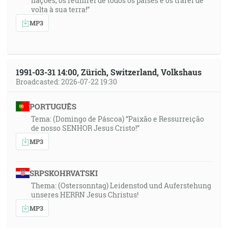
nações, os reunirei de todos os países e os trarei de
volta à sua terra!”
MP3
1991-03-31 14:00, Zürich, Switzerland, Volkshaus
Broadcasted: 2026-07-22 19:30
PORTUGUÊS
Tema: (Domingo de Páscoa) “Paixão e Ressurreição
de nosso SENHOR Jesus Cristo!”
MP3
SRPSKOHRVATSKI
Thema: (Ostersonntag) Leidenstod und Auferstehung
unseres HERRN Jesus Christus!
MP3