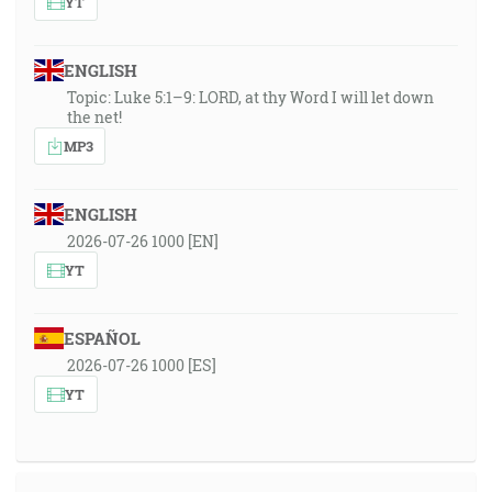
YT
ENGLISH
Topic: Luke 5:1–9: LORD, at thy Word I will let down
the net!
MP3
ENGLISH
2026-07-26 1000 [EN]
YT
ESPAÑOL
2026-07-26 1000 [ES]
YT