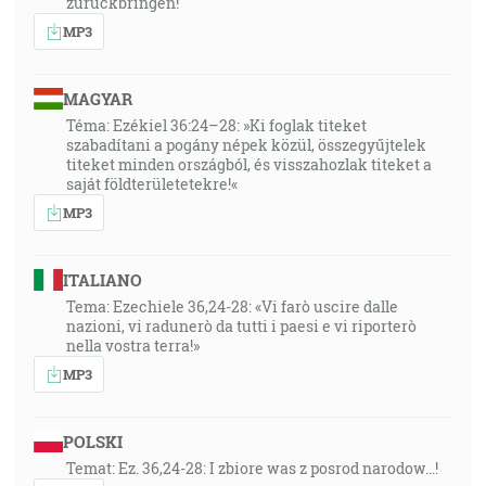
zurückbringen!
MP3
MAGYAR
Téma: Ezékiel 36:24–28: »Ki foglak titeket
szabadítani a pogány népek közül, összegyűjtelek
titeket minden országból, és visszahozlak titeket a
saját földterületetekre!«
MP3
ITALIANO
Tema: Ezechiele 36,24-28: «Vi farò uscire dalle
nazioni, vi radunerò da tutti i paesi e vi riporterò
nella vostra terra!»
MP3
POLSKI
Temat: Ez. 36,24-28: I zbiore was z posrod narodow...!