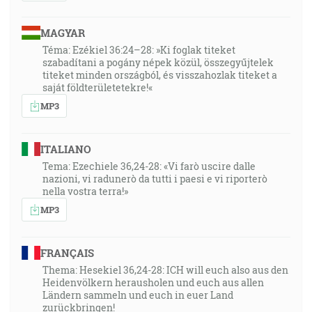
MAGYAR
Téma: Ezékiel 36:24–28: »Ki foglak titeket
szabadítani a pogány népek közül, összegyűjtelek
titeket minden országból, és visszahozlak titeket a
saját földterületetekre!«
MP3
ITALIANO
Tema: Ezechiele 36,24-28: «Vi farò uscire dalle
nazioni, vi radunerò da tutti i paesi e vi riporterò
nella vostra terra!»
MP3
FRANÇAIS
Thema: Hesekiel 36,24-28: ICH will euch also aus den
Heidenvölkern herausholen und euch aus allen
Ländern sammeln und euch in euer Land
zurückbringen!