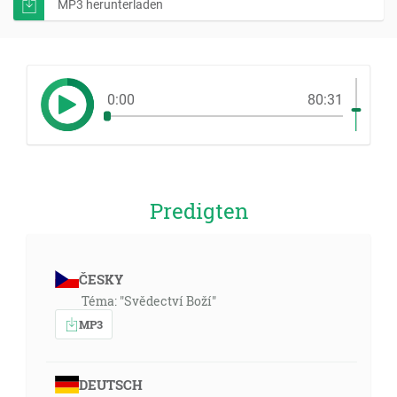
MP3 herunterladen
0:00
80:31
Predigten
ČESKY
Téma: "Svědectví Boží"
MP3
DEUTSCH