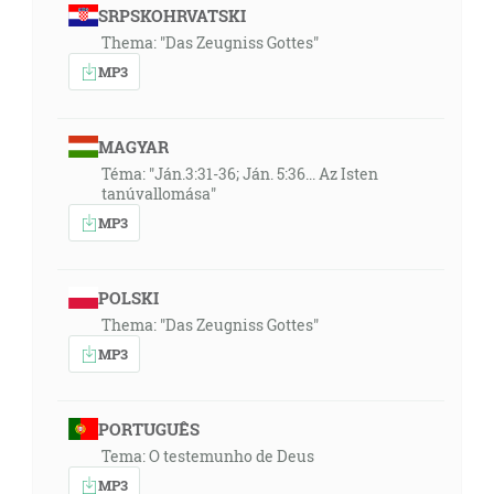
SRPSKOHRVATSKI
Thema: "Das Zeugniss Gottes"
MP3
MAGYAR
Téma: "Ján.3:31-36; Ján. 5:36... Az Isten
tanúvallomása"
MP3
POLSKI
Thema: "Das Zeugniss Gottes"
MP3
PORTUGUÊS
Tema: O testemunho de Deus
MP3