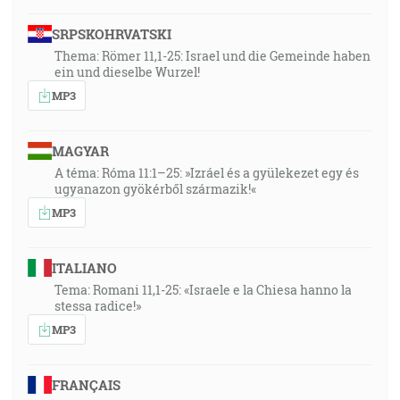
SRPSKOHRVATSKI
Thema: Römer 11,1-25: Israel und die Gemeinde haben
ein und dieselbe Wurzel!
MP3
MAGYAR
A téma: Róma 11:1–25: »Izráel és a gyülekezet egy és
ugyanazon gyökérből származik!«
MP3
ITALIANO
Tema: Romani 11,1-25: «Israele e la Chiesa hanno la
stessa radice!»
MP3
FRANÇAIS