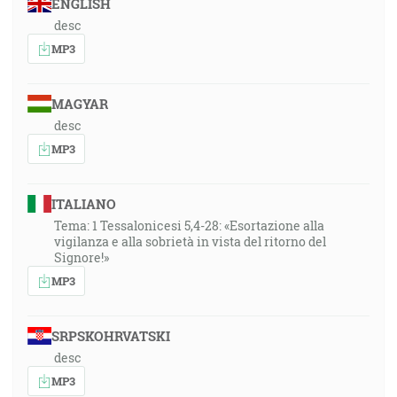
ENGLISH
desc
MP3
MAGYAR
desc
MP3
ITALIANO
Tema: 1 Tessalonicesi 5,4-28: «Esortazione alla
vigilanza e alla sobrietà in vista del ritorno del
Signore!»
MP3
SRPSKOHRVATSKI
desc
MP3