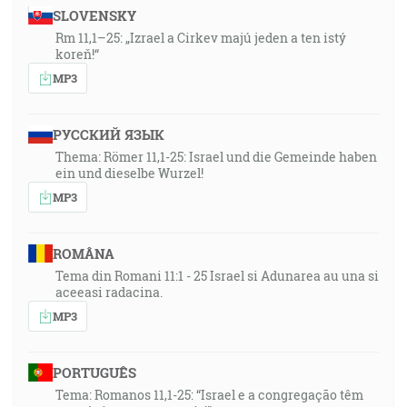
SLOVENSKY
Rm 11,1–25: „Izrael a Cirkev majú jeden a ten istý
koreň!“
MP3
РУССКИЙ ЯЗЫК
Thema: Römer 11,1-25: Israel und die Gemeinde haben
ein und dieselbe Wurzel!
MP3
ROMÂNA
Tema din Romani 11:1 - 25 Israel si Adunarea au una si
aceeasi radacina.
MP3
PORTUGUÊS
Tema: Romanos 11,1-25: “Israel e a congregação têm