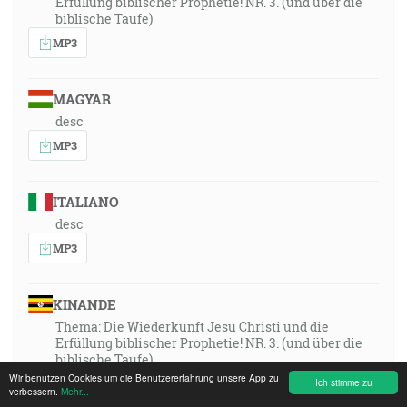
Erfüllung biblischer Prophetie! NR. 3. (und über die
biblische Taufe)
MP3
MAGYAR
desc
MP3
ITALIANO
desc
MP3
KINANDE
Thema: Die Wiederkunft Jesu Christi und die
Erfüllung biblischer Prophetie! NR. 3. (und über die
biblische Taufe)
Wir benutzen Cookies um die Benutzererfahrung unsere App zu
MP3
Ich stimme zu
verbessern.
Mehr...