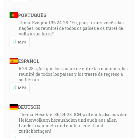
PORTUGUÊS
Tema: Ezequiel 36,24-28: “Eu, pois, tirarei vocês das
nações, os reunirei de todos os países e os trarei de
volta à sua terra!”
MP3
ESPAÑOL
6:24-28: «¡Así que los sacaré de entre las naciones, los
reuniré de todos los países y los traeré de regreso a
su tierra!»
MP3
DEUTSCH
Thema: Hesekiel 36,24-28: ICH will euch also aus den
Heidenvölkern herausholen und euch aus allen
Ländern sammeln und euch in euer Land
zurückbringen!