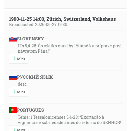
1990-11-25 14:00, Zürich, Switzerland, Volkshaus
Broadcasted: 2026-06-27 19:30
SLOVENSKY
1Ts 5,4-28: Čo všetko musí byť čítané ku príprave pred
návratom Pána.”
MP3
РУССКИЙ ЯЗЫК
desc
MP3
PORTUGUÊS
Tema: 1 Tessalonicenses 5,4-28: “Exortação à
vigilância e sobriedade antes do retorno do SENHOR!
MP3