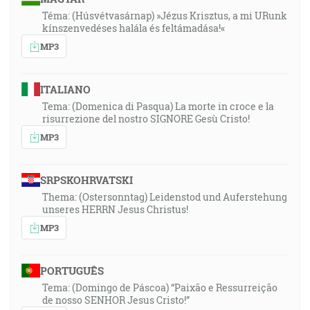
Téma: (Húsvétvasárnap) »Jézus Krisztus, a mi URunk
kínszenvedéses halála és feltámadása!«
MP3
ITALIANO
Tema: (Domenica di Pasqua) La morte in croce e la
risurrezione del nostro SIGNORE Gesù Cristo!
MP3
SRPSKOHRVATSKI
Thema: (Ostersonntag) Leidenstod und Auferstehung
unseres HERRN Jesus Christus!
MP3
PORTUGUÊS
Tema: (Domingo de Páscoa) “Paixão e Ressurreição
de nosso SENHOR Jesus Cristo!”