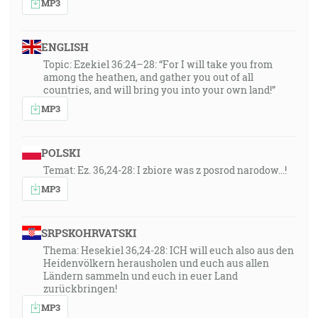
MP3
ENGLISH
Topic: Ezekiel 36:24–28: “For I will take you from
among the heathen, and gather you out of all
countries, and will bring you into your own land!”
MP3
POLSKI
Temat: Ez. 36,24-28: I zbiore was z posrod narodow...!
MP3
SRPSKOHRVATSKI
Thema: Hesekiel 36,24-28: ICH will euch also aus den
Heidenvölkern herausholen und euch aus allen
Ländern sammeln und euch in euer Land
zurückbringen!
MP3