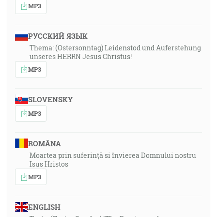
MP3
РУССКИЙ ЯЗЫК
Thema: (Ostersonntag) Leidenstod und Auferstehung
unseres HERRN Jesus Christus!
MP3
SLOVENSKY
MP3
ROMÂNA
Moartea prin suferință si învierea Domnului nostru
Isus Hristos
MP3
ENGLISH