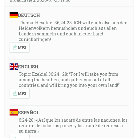
Broadcasted: 2026-07-25 19:30
DEUTSCH
Thema: Hesekiel 36,24-28: ICH will euch also aus den
Heidenvölkern herausholen und euch aus allen
Ländern sammeln und euch in euer Land
zurückbringen!
MP3
ENGLISH
Topic: Ezekiel 36:24–28: “For I will take you from
among the heathen, and gather you out of all
countries, and will bring you into your own land!”
MP3
ESPAÑOL
6:24-28: «¡Así que los sacaré de entre las naciones, los
reuniré de todos los países y los traeré de regreso a
su tierra!»