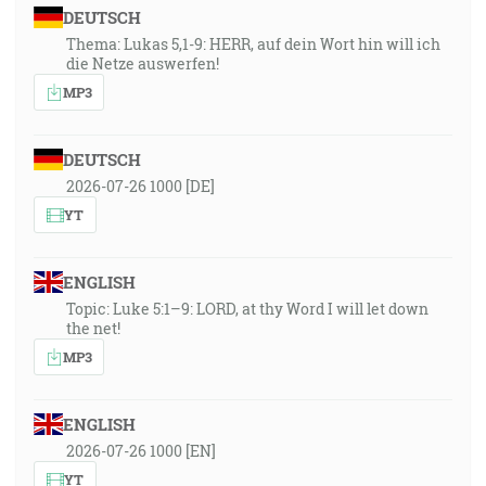
DEUTSCH
Thema: Lukas 5,1-9: HERR, auf dein Wort hin will ich
die Netze auswerfen!
MP3
DEUTSCH
2026-07-26 1000 [DE]
YT
ENGLISH
Topic: Luke 5:1–9: LORD, at thy Word I will let down
the net!
MP3
ENGLISH
2026-07-26 1000 [EN]
YT