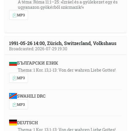
A téma: Róma 11:1–25: »Izráel és a gyülekezet egy és
ugyanazon gyökérből származik!«
MP3
1991-05-26 14:00, Zürich, Switzerland, Volkshaus
Broadcasted: 2026-07-29 19:30
БЪЛГАРСКИ ЕЗИК
Thema: 1 Kor. 13,1-13: Von der wahren Liebe Gottes!
MP3
SWAHILI DRC
MP3
DEUTSCH
Thema: 1 Kor. 13,1-13: Von der wahren Liebe Gottes!