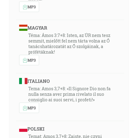
MP3
MAGYAR
Téma: Ámos 3:7+8: Isten, az ÚR nem tesz
semmit, mielőtt fel nem tárta volna az Ő
tanácshatározatát az Ő szolgáinak, a
prófétáknak!
MP3
ITALIANO
Tema: Amos 3,7+8: «Il Signore Dio non fa
nulla senza aver prima rivelato il suo
consiglio ai suoi servi, i profeti!»
MP3
POLSKI
Temat: Amos 3,7+8: Zaiste, nie czyni