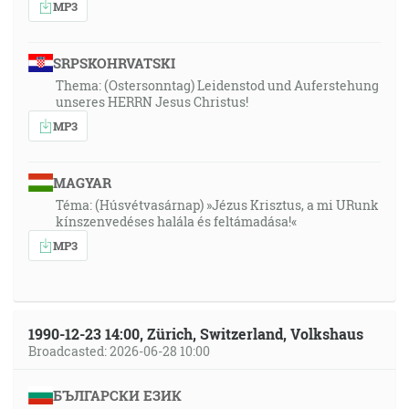
MP3
SRPSKOHRVATSKI
Thema: (Ostersonntag) Leidenstod und Auferstehung
unseres HERRN Jesus Christus!
MP3
MAGYAR
Téma: (Húsvétvasárnap) »Jézus Krisztus, a mi URunk
kínszenvedéses halála és feltámadása!«
MP3
1990-12-23 14:00, Zürich, Switzerland, Volkshaus
Broadcasted: 2026-06-28 10:00
БЪЛГАРСКИ ЕЗИК