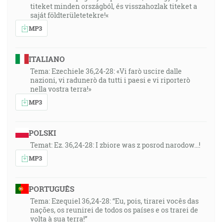
titeket minden országból, és visszahozlak titeket a
saját földterületetekre!«
MP3
ITALIANO
Tema: Ezechiele 36,24-28: «Vi farò uscire dalle
nazioni, vi radunerò da tutti i paesi e vi riporterò
nella vostra terra!»
MP3
POLSKI
Temat: Ez. 36,24-28: I zbiore was z posrod narodow...!
MP3
PORTUGUÊS
Tema: Ezequiel 36,24-28: “Eu, pois, tirarei vocês das
nações, os reunirei de todos os países e os trarei de
volta à sua terra!”