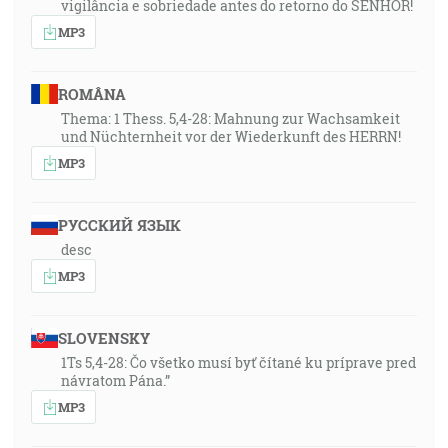
vigilância e sobriedade antes do retorno do SENHOR!
MP3
ROMÂNA
Thema: 1 Thess. 5,4-28: Mahnung zur Wachsamkeit
und Nüchternheit vor der Wiederkunft des HERRN!
MP3
РУССКИЙ ЯЗЫК
desc
MP3
SLOVENSKY
1Ts 5,4-28: Čo všetko musí byť čítané ku príprave pred
návratom Pána.”
MP3