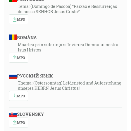
Tema: (Domingo de Páscoa) “Paixão e Ressurreição
de nosso SENHOR Jesus Cristo!”
MP3
ROMÂNA
Moartea prin suferință si învierea Domnului nostru
Isus Hristos
MP3
РУССКИЙ ЯЗЫК
Thema: (Ostersonntag) Leidenstod und Auferstehung
unseres HERRN Jesus Christus!
MP3
SLOVENSKY
MP3