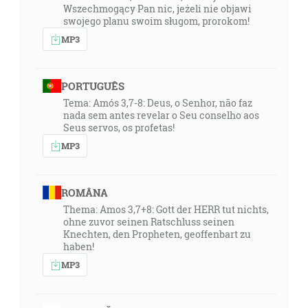
Wszechmogący Pan nic, jeżeli nie objawi
swojego planu swoim sługom, prorokom!
MP3
PORTUGUÊS
Tema: Amós 3,7-8: Deus, o Senhor, não faz
nada sem antes revelar o Seu conselho aos
Seus servos, os profetas!
MP3
ROMÂNA
Thema: Amos 3,7+8: Gott der HERR tut nichts,
ohne zuvor seinen Ratschluss seinen
Knechten, den Propheten, geoffenbart zu
haben!
MP3