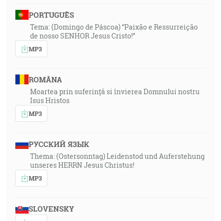
PORTUGUÊS
Tema: (Domingo de Páscoa) “Paixão e Ressurreição
de nosso SENHOR Jesus Cristo!”
MP3
ROMÂNA
Moartea prin suferință si învierea Domnului nostru
Isus Hristos
MP3
РУССКИЙ ЯЗЫК
Thema: (Ostersonntag) Leidenstod und Auferstehung
unseres HERRN Jesus Christus!
MP3
SLOVENSKY