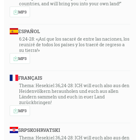
countries, and will bring you into your own land!”
MP3
ESPAÑOL
6:24-28: «¡Así que los sacaré de entre las naciones, los
reuniré de todos los países y los traeré de regreso a
su tierra!»
MP3
FRANÇAIS
Thema: Hesekiel 36,24-28: ICH will euch also aus den
Heidenvölkern herausholen und euch aus allen
Ländern sammeln und euch in euer Land
zurückbringen!
MP3
SRPSKOHRVATSKI
Thema: Hesekiel 36,24-28: ICH will euch also aus den