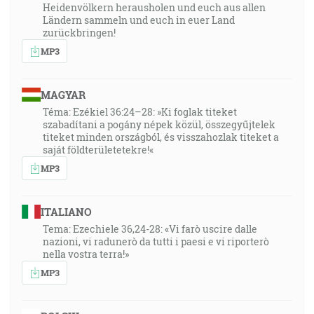
Heidenvölkern herausholen und euch aus allen
Ländern sammeln und euch in euer Land
zurückbringen!
MP3
MAGYAR
Téma: Ezékiel 36:24–28: »Ki foglak titeket
szabadítani a pogány népek közül, összegyűjtelek
titeket minden országból, és visszahozlak titeket a
saját földterületetekre!«
MP3
ITALIANO
Tema: Ezechiele 36,24-28: «Vi farò uscire dalle
nazioni, vi radunerò da tutti i paesi e vi riporterò
nella vostra terra!»
MP3