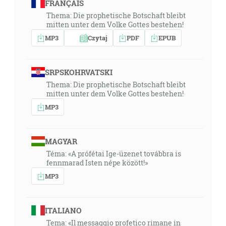
FRANÇAIS
Thema: Die prophetische Botschaft bleibt
mitten unter dem Volke Gottes bestehen!
MP3
Czytaj
PDF
EPUB
SRPSKOHRVATSKI
Thema: Die prophetische Botschaft bleibt
mitten unter dem Volke Gottes bestehen!
MP3
MAGYAR
Téma: «A prófétai Ige-üzenet továbbra is
fennmarad Isten népe között!»
MP3
ITALIANO
Tema: «Il messaggio profetico rimane in