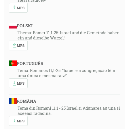
stessa radice!»
MP3
POLSKI
Thema: Römer 11,1-25: Israel und die Gemeinde haben
ein und dieselbe Wurzel!
MP3
PORTUGUÊS
Tema: Romanos 11,1-25: “Israel e a congregação têm
uma única e mesma raiz!”
MP3
ROMÂNA
Tema din Romani 11:1 - 25 Israel si Adunarea au una si
aceeasi radacina.
MP3