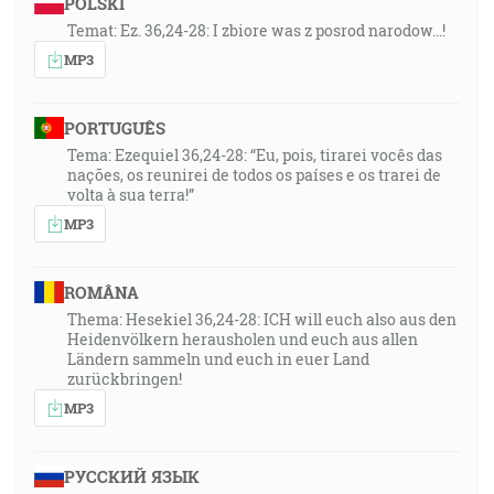
POLSKI
Temat: Ez. 36,24-28: I zbiore was z posrod narodow...!
MP3
PORTUGUÊS
Tema: Ezequiel 36,24-28: “Eu, pois, tirarei vocês das
nações, os reunirei de todos os países e os trarei de
volta à sua terra!”
MP3
ROMÂNA
Thema: Hesekiel 36,24-28: ICH will euch also aus den
Heidenvölkern herausholen und euch aus allen
Ländern sammeln und euch in euer Land
zurückbringen!
MP3
РУССКИЙ ЯЗЫК