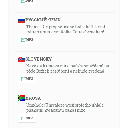
MP3
РУССКИЙ ЯЗЫК
Thema: Die prophetische Botschaft bleibt
mitten unter dem Volke Gottes bestehen!
MP3
SLOVENSKY
Nevesta Kristova musí byť zhromaždená na
pôde Božích zasľúbení a nebude zvedená
MP3
XHOSA
Umxholo: Umyalezo wesiprofetho uhlala
phakathi kwabantu bakaThixo!
MP3