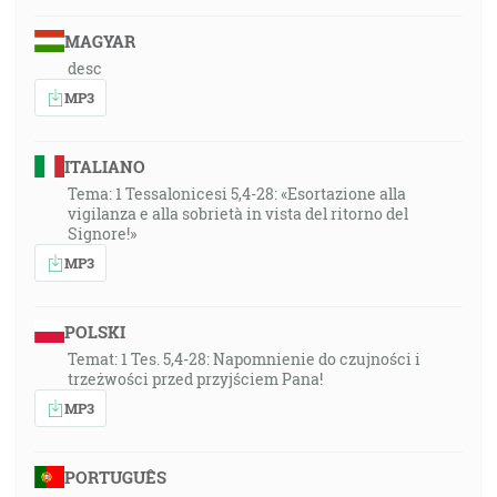
MAGYAR
desc
MP3
ITALIANO
Tema: 1 Tessalonicesi 5,4-28: «Esortazione alla
vigilanza e alla sobrietà in vista del ritorno del
Signore!»
MP3
POLSKI
Temat: 1 Tes. 5,4-28: Napomnienie do czujności i
trzeżwości przed przyjściem Pana!
MP3
PORTUGUÊS