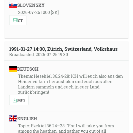
SLOVENSKY
2026-07-26 1000 [SK]
YT
1991-01-27 14:00, Zürich, Switzerland, Volkshaus
Broadcasted: 2026-07-25 19:30
DEUTSCH
Thema: Hesekiel 36,24-28: ICH will euch also aus den
Heidenvölkern herausholen und euch aus allen
Ländern sammeln und euch in euer Land
zurückbringen!
MP3
ENGLISH
Topic: Ezekiel 36:24–28: “For I will take you from
among the heathen, and gather you out of all