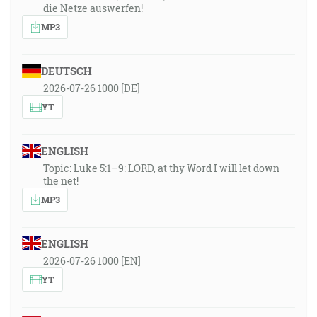
die Netze auswerfen!
MP3
DEUTSCH
2026-07-26 1000 [DE]
YT
ENGLISH
Topic: Luke 5:1–9: LORD, at thy Word I will let down
the net!
MP3
ENGLISH
2026-07-26 1000 [EN]
YT