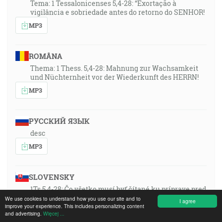
Tema: 1 Tessalonicenses 5,4-28: “Exortação à
vigilância e sobriedade antes do retorno do SENHOR!
MP3
ROMÂNA
Thema: 1 Thess. 5,4-28: Mahnung zur Wachsamkeit
und Nüchternheit vor der Wiederkunft des HERRN!
MP3
РУССКИЙ ЯЗЫК
desc
MP3
SLOVENSKY
1Ts 5,4-28: Čo všetko musí byť čítané ku príprave pred
návratom Pána.”
We use cookies to understand how you use our site and to
I agree
improve your experience. This includes personalizing content
MP3
and advertising.
Więcej ...