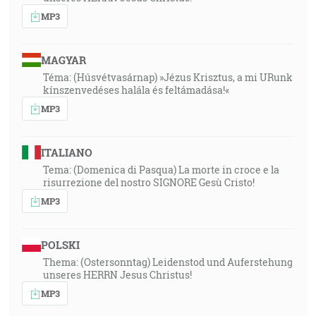
MP3
MAGYAR
Téma: (Húsvétvasárnap) »Jézus Krisztus, a mi URunk
kínszenvedéses halála és feltámadása!«
MP3
ITALIANO
Tema: (Domenica di Pasqua) La morte in croce e la
risurrezione del nostro SIGNORE Gesù Cristo!
MP3
POLSKI
Thema: (Ostersonntag) Leidenstod und Auferstehung
unseres HERRN Jesus Christus!
MP3