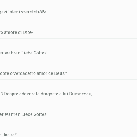
gazi Isteni szeretetről!«
ero amore di Dio!»
der wahren Liebe Gottes!
“Sobre o verdadeiro amor de Deus!”
- 13 Despre adevarata dragoste a lui Dumnezeu,
der wahren Liebe Gottes!
ej láske!“