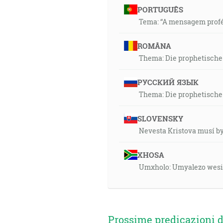
PORTUGUÊS
Tema: “A mensagem profé
ROMÂNA
Thema: Die prophetische 
РУССКИЙ ЯЗЫК
Thema: Die prophetische 
SLOVENSKY
Nevesta Kristova musí b
XHOSA
Umxholo: Umyalezo wesip
Prossime predicazioni d