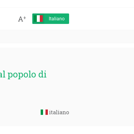
A
+
Italiano
l popolo di
italiano