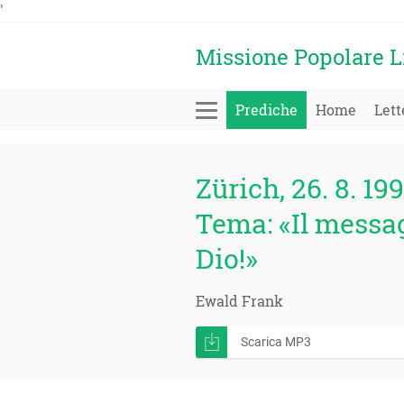
'
Missione Popolare L
Prediche
Home
Lett
Zürich, 26. 8. 199
Tema: «Il messag
Dio!»
Ewald Frank
Scarica MP3