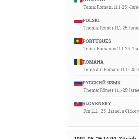
Tema: Romani 11,1-25: «Isra
POLSKI
Thema: Römer 11,1-25: Isra
PORTUGUÊS
Tema: Romanos 11,1-25: “Is
ROMÂNA
Tema din Romani 11:1 - 25 I
РУССКИЙ ЯЗЫК
Thema: Römer 11,1-25: Isra
SLOVENSKY
Rm 11,1–25: „Izrael a Cirke
1991-05-26 14:00, Zürich