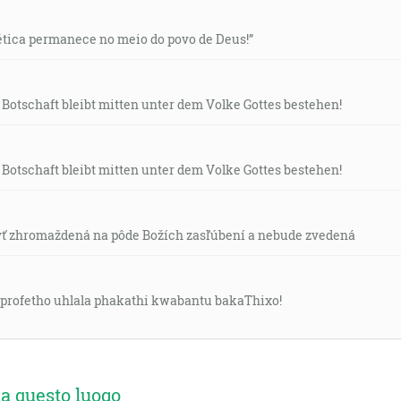
tica permanece no meio do povo de Deus!”
Botschaft bleibt mitten unter dem Volke Gottes bestehen!
Botschaft bleibt mitten unter dem Volke Gottes bestehen!
yť zhromaždená na pôde Božích zasľúbení a nebude zvedená
rofetho uhlala phakathi kwabantu bakaThixo!
a questo luogo