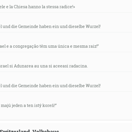
ele e la Chiesa hanno la stessa radice!»
el und die Gemeinde haben ein und dieselbe Wurzel!
rael e a congregação têm uma única e mesma raiz!”
srael si Adunarea au una si aceeasi radacina.
el und die Gemeinde haben ein und dieselbe Wurzel!
v majú jeden a ten istý koreň!“
, Switzerland, Volkshaus