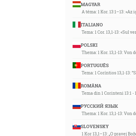
MAGYAR
A téma: 1 Kor. 13:1–13: »Az i
ITALIANO
Tema: 1 Cor. 13,1-13: «Sul v
POLSKI
Thema: 1 Kor. 13,1-13: Von 
PORTUGUÊS
Tema: 1 Coríntios 13,1-13: 
ROMÂNA
Tema din 1 Corinteni 13:1 
РУССКИЙ ЯЗЫК
Thema: 1 Kor. 13,1-13: Von 
SLOVENSKY
1 Kor 13,1–13: „O pravej Bož