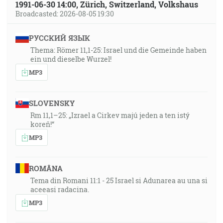
1991-06-30 14:00, Zürich, Switzerland, Volkshaus
Broadcasted: 2026-08-05 19:30
РУССКИЙ ЯЗЫК
Thema: Römer 11,1-25: Israel und die Gemeinde haben
ein und dieselbe Wurzel!
MP3
SLOVENSKY
Rm 11,1–25: „Izrael a Cirkev majú jeden a ten istý
koreň!“
MP3
ROMÂNA
Tema din Romani 11:1 - 25 Israel si Adunarea au una si
aceeasi radacina.
MP3