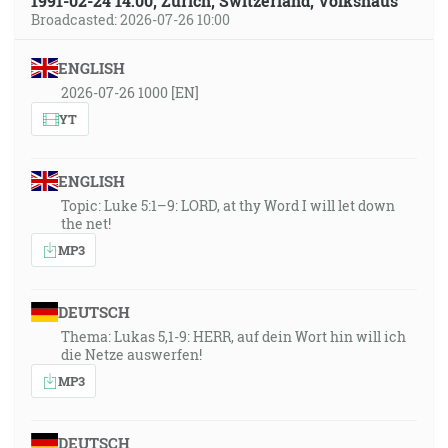
1991-02-24 14:00, Zürich, Switzerland, Volkshaus
Broadcasted: 2026-07-26 10:00
ENGLISH
2026-07-26 1000 [EN]
YT
ENGLISH
Topic: Luke 5:1–9: LORD, at thy Word I will let down
the net!
MP3
DEUTSCH
Thema: Lukas 5,1-9: HERR, auf dein Wort hin will ich
die Netze auswerfen!
MP3
DEUTSCH