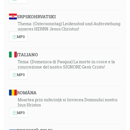
SRPSKOHRVATSKI
Thema: (Ostersonntag) Leidenstod und Auferstehung
unseres HERRN Jesus Christus!
MP3
ITALIANO
Tema: (Domenica di Pasqua) La morte in croce e la
risurrezione del nostro SIGNORE Gesù Cristo!
MP3
ROMÂNA
Moartea prin suferință si învierea Domnului nostru
Isus Hristos
MP3