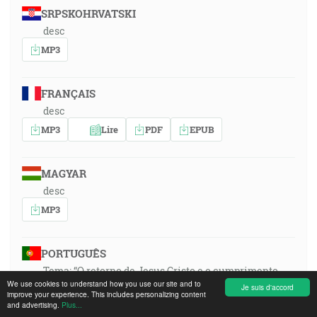
SRPSKOHRVATSKI
desc
MP3
FRANÇAIS
desc
MP3
Lire
PDF
EPUB
MAGYAR
desc
MP3
PORTUGUÊS
Tema: “O retorno de Jesus Cristo e o cumprimento
das profecias bíblicas!” N.º 3. (e sobre o batismo
We use cookies to understand how you use our site and to
Je suis d'accord
improve your experience. This includes personalizing content
bíblico)
and advertising.
Plus...
MP3