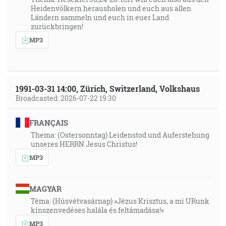
Heidenvölkern herausholen und euch aus allen
Ländern sammeln und euch in euer Land
zurückbringen!
MP3
1991-03-31 14:00, Zürich, Switzerland, Volkshaus
Broadcasted: 2026-07-22 19:30
FRANÇAIS
Thema: (Ostersonntag) Leidenstod und Auferstehung
unseres HERRN Jesus Christus!
MP3
MAGYAR
Téma: (Húsvétvasárnap) »Jézus Krisztus, a mi URunk
kínszenvedéses halála és feltámadása!«
MP3