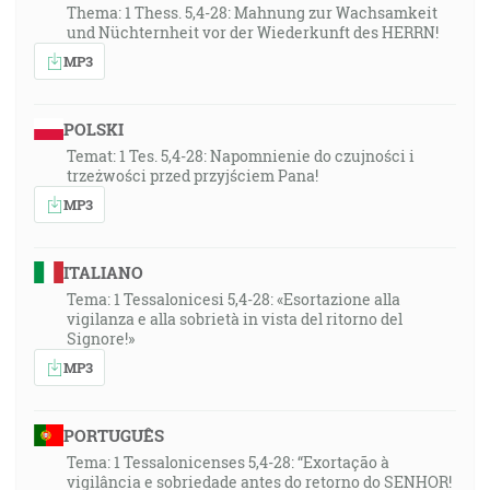
Thema: 1 Thess. 5,4-28: Mahnung zur Wachsamkeit
und Nüchternheit vor der Wiederkunft des HERRN!
MP3
POLSKI
Temat: 1 Tes. 5,4-28: Napomnienie do czujności i
trzeżwości przed przyjściem Pana!
MP3
ITALIANO
Tema: 1 Tessalonicesi 5,4-28: «Esortazione alla
vigilanza e alla sobrietà in vista del ritorno del
Signore!»
MP3
PORTUGUÊS
Tema: 1 Tessalonicenses 5,4-28: “Exortação à
vigilância e sobriedade antes do retorno do SENHOR!