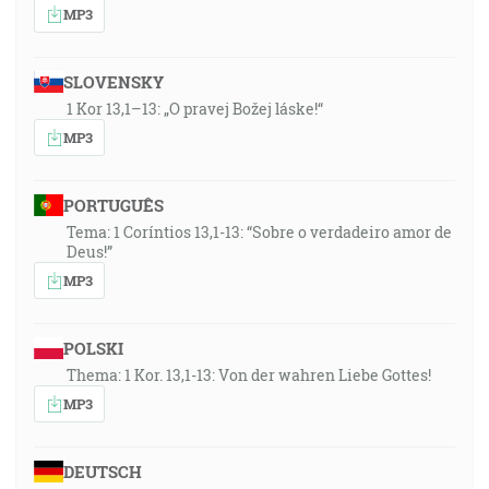
MP3
SLOVENSKY
1 Kor 13,1–13: „O pravej Božej láske!“
MP3
PORTUGUÊS
Tema: 1 Coríntios 13,1-13: “Sobre o verdadeiro amor de
Deus!”
MP3
POLSKI
Thema: 1 Kor. 13,1-13: Von der wahren Liebe Gottes!
MP3
DEUTSCH