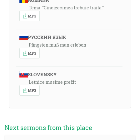
ROMÂNA
Tema: "Cincizecimea trebuie traita."
MP3
РУССКИЙ ЯЗЫК
Pfingsten muß man erleben
MP3
SLOVENSKY
Letnice musíme prežiť
MP3
Next sermons from this place