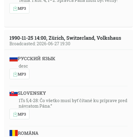
Téma: 1 Kor. 4, 1–2: Správca Pána musí byť verný!
MP3
1990-11-25 14:00, Zürich, Switzerland, Volkshaus
Broadcasted: 2026-06-27 19:30
РУССКИЙ ЯЗЫК
desc
MP3
SLOVENSKY
1Ts 5,4-28: Čo všetko musí byť čítané ku príprave pred
návratom Pána.”
MP3
ROMÂNA