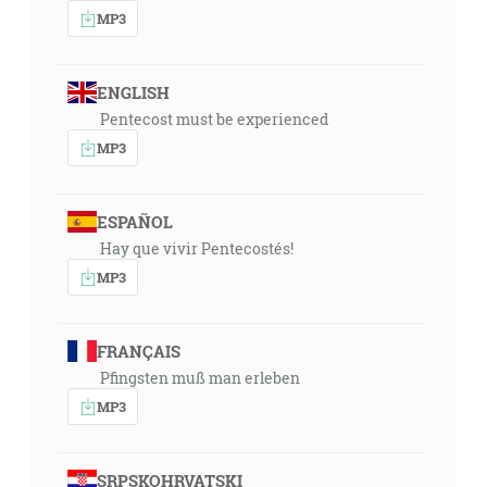
MP3
ENGLISH
Pentecost must be experienced
MP3
ESPAÑOL
Hay que vivir Pentecostés!
MP3
FRANÇAIS
Pfingsten muß man erleben
MP3
SRPSKOHRVATSKI