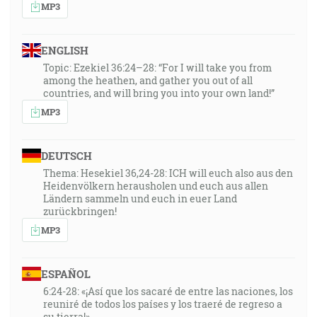
MP3
ENGLISH
Topic: Ezekiel 36:24–28: “For I will take you from
among the heathen, and gather you out of all
countries, and will bring you into your own land!”
MP3
DEUTSCH
Thema: Hesekiel 36,24-28: ICH will euch also aus den
Heidenvölkern herausholen und euch aus allen
Ländern sammeln und euch in euer Land
zurückbringen!
MP3
ESPAÑOL
6:24-28: «¡Así que los sacaré de entre las naciones, los
reuniré de todos los países y los traeré de regreso a
su tierra!»