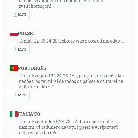
Ländern sammeln und euch in euer Land
zurückbringen!
MP3
POLSKI
Temat: Ez. 36,24-28: I zbiore was z posrod narodow...!
MP3
PORTUGUÊS
Tema: Ezequiel 36,24-28: “Eu, pois, tirarei vocês das
nações, os reunirei de todos os países e os trarei de
volta à sua terra!”
MP3
ITALIANO
Tema: Ezechiele 36,24-28: «Vi farò uscire dalle
nazioni, vi radunerò da tutti i paesi e vi riporterò
nella vostra terra!»