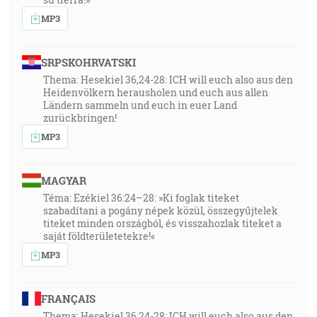
MP3
SRPSKOHRVATSKI
Thema: Hesekiel 36,24-28: ICH will euch also aus den
Heidenvölkern herausholen und euch aus allen
Ländern sammeln und euch in euer Land
zurückbringen!
MP3
MAGYAR
Téma: Ezékiel 36:24–28: »Ki foglak titeket
szabadítani a pogány népek közül, összegyűjtelek
titeket minden országból, és visszahozlak titeket a
saját földterületetekre!«
MP3
FRANÇAIS
Thema: Hesekiel 36,24-28: ICH will euch also aus den