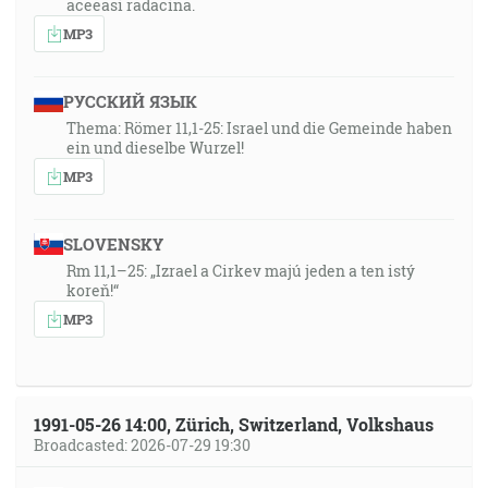
aceeasi radacina.
MP3
РУССКИЙ ЯЗЫК
Thema: Römer 11,1-25: Israel und die Gemeinde haben
ein und dieselbe Wurzel!
MP3
SLOVENSKY
Rm 11,1–25: „Izrael a Cirkev majú jeden a ten istý
koreň!“
MP3
1991-05-26 14:00, Zürich, Switzerland, Volkshaus
Broadcasted: 2026-07-29 19:30