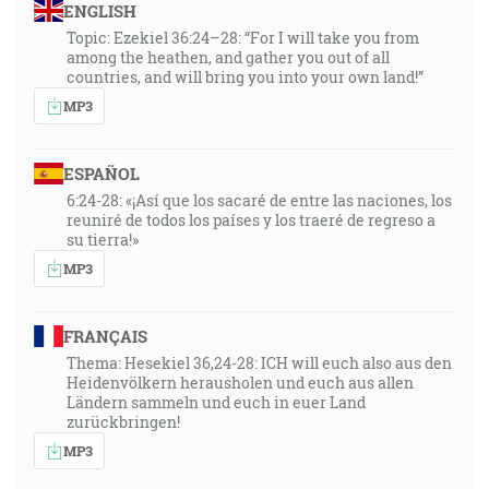
ENGLISH
Topic: Ezekiel 36:24–28: “For I will take you from
among the heathen, and gather you out of all
countries, and will bring you into your own land!”
MP3
ESPAÑOL
6:24-28: «¡Así que los sacaré de entre las naciones, los
reuniré de todos los países y los traeré de regreso a
su tierra!»
MP3
FRANÇAIS
Thema: Hesekiel 36,24-28: ICH will euch also aus den
Heidenvölkern herausholen und euch aus allen
Ländern sammeln und euch in euer Land
zurückbringen!
MP3