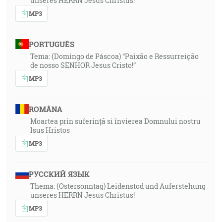
unseres HERRN Jesus Christus!
MP3
PORTUGUÊS
Tema: (Domingo de Páscoa) “Paixão e Ressurreição
de nosso SENHOR Jesus Cristo!”
MP3
ROMÂNA
Moartea prin suferință si învierea Domnului nostru
Isus Hristos
MP3
РУССКИЙ ЯЗЫК
Thema: (Ostersonntag) Leidenstod und Auferstehung
unseres HERRN Jesus Christus!
MP3