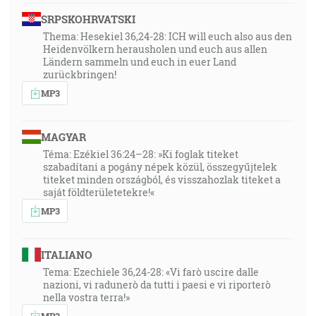
SRPSKOHRVATSKI
Thema: Hesekiel 36,24-28: ICH will euch also aus den
Heidenvölkern herausholen und euch aus allen
Ländern sammeln und euch in euer Land
zurückbringen!
MP3
MAGYAR
Téma: Ezékiel 36:24–28: »Ki foglak titeket
szabadítani a pogány népek közül, összegyűjtelek
titeket minden országból, és visszahozlak titeket a
saját földterületetekre!«
MP3
ITALIANO
Tema: Ezechiele 36,24-28: «Vi farò uscire dalle
nazioni, vi radunerò da tutti i paesi e vi riporterò
nella vostra terra!»
MP3