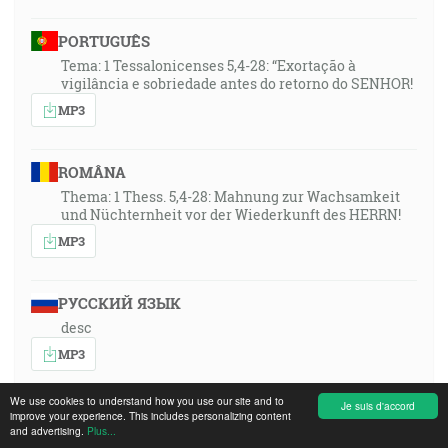
PORTUGUÊS
Tema: 1 Tessalonicenses 5,4-28: “Exortação à
vigilância e sobriedade antes do retorno do SENHOR!
MP3
ROMÂNA
Thema: 1 Thess. 5,4-28: Mahnung zur Wachsamkeit
und Nüchternheit vor der Wiederkunft des HERRN!
MP3
РУССКИЙ ЯЗЫК
desc
MP3
We use cookies to understand how you use our site and to
Je suis d'accord
SLOVENSKY
improve your experience. This includes personalizing content
and advertising.
Plus...
1Ts 5,4-28: Čo všetko musí byť čítané ku príprave pred