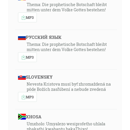
Thema: Die prophetische Botschaft bleibt
mitten unter dem Volke Gottes bestehen!
MP3
РУССКИЙ ЯЗЫК
Thema: Die prophetische Botschaft bleibt
mitten unter dem Volke Gottes bestehen!
MP3
SLOVENSKY
Nevesta Kristova musí byť zhromaždená na
pôde Božích zasľúbení a nebude zvedená
MP3
XHOSA
Umxholo: Umyalezo wesiprofetho uhlala
phakathi kwabantu bakaThixo!