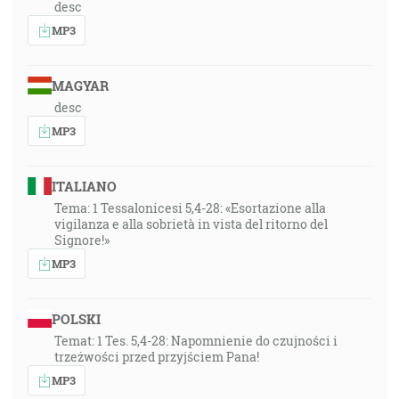
desc
MP3
MAGYAR
desc
MP3
ITALIANO
Tema: 1 Tessalonicesi 5,4-28: «Esortazione alla
vigilanza e alla sobrietà in vista del ritorno del
Signore!»
MP3
POLSKI
Temat: 1 Tes. 5,4-28: Napomnienie do czujności i
trzeżwości przed przyjściem Pana!
MP3