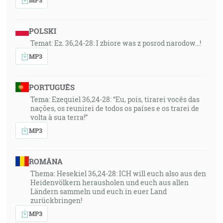
POLSKI
Temat: Ez. 36,24-28: I zbiore was z posrod narodow...!
MP3
PORTUGUÊS
Tema: Ezequiel 36,24-28: “Eu, pois, tirarei vocês das
nações, os reunirei de todos os países e os trarei de
volta à sua terra!”
MP3
ROMÂNA
Thema: Hesekiel 36,24-28: ICH will euch also aus den
Heidenvölkern herausholen und euch aus allen
Ländern sammeln und euch in euer Land
zurückbringen!
MP3