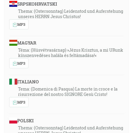
SRPSKOHRVATSKI
Thema: (Ostersonntag) Leidenstod und Auferstehung
unseres HERRN Jesus Christus!
MP3
MAGYAR
Téma: (Húsvétvasárnap) »Jézus Krisztus, a mi URunk
kínszenvedéses halála és feltámadása!«
MP3
ITALIANO
Tema: (Domenica di Pasqua) La morte in croce e la
risurrezione del nostro SIGNORE Gesù Cristo!
MP3
POLSKI
Thema: (Ostersonntag) Leidenstod und Auferstehung