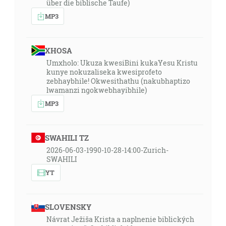
über die biblische Taufe)
MP3
XHOSA
Umxholo: Ukuza kwesiBini kukaYesu Kristu
kunye nokuzaliseka kwesiprofeto
zebhaybhile! Okwesithathu (nakubhaptizo
lwamanzi ngokwebhayibhile)
MP3
SWAHILI TZ
2026-06-03-1990-10-28-14:00-Zurich-
SWAHILI
YT
SLOVENSKY
Návrat Ježiša Krista a naplnenie biblických