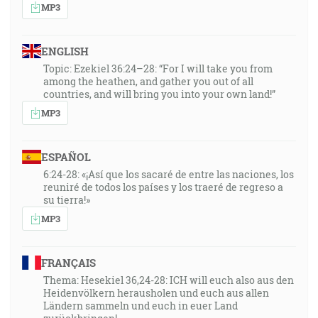
MP3
ENGLISH
Topic: Ezekiel 36:24–28: “For I will take you from
among the heathen, and gather you out of all
countries, and will bring you into your own land!”
MP3
ESPAÑOL
6:24-28: «¡Así que los sacaré de entre las naciones, los
reuniré de todos los países y los traeré de regreso a
su tierra!»
MP3
FRANÇAIS
Thema: Hesekiel 36,24-28: ICH will euch also aus den
Heidenvölkern herausholen und euch aus allen
Ländern sammeln und euch in euer Land