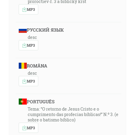
proroctiev č. 3 a biblický krst
MP3
РУССКИЙ ЯЗЫК
desc
MP3
ROMÂNA
desc
MP3
PORTUGUÊS
Tema: “O retorno de Jesus Cristo e o
cumprimento das profecias bíblicas!” N.º 3. (e
sobre o batismo bíblico)
MP3