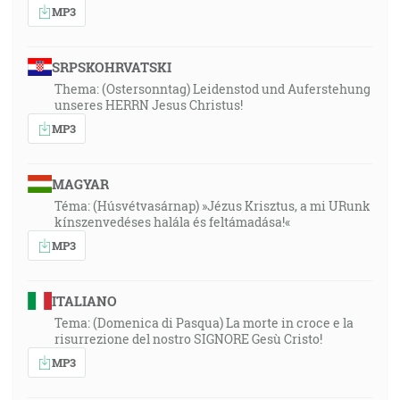
MP3
SRPSKOHRVATSKI
Thema: (Ostersonntag) Leidenstod und Auferstehung
unseres HERRN Jesus Christus!
MP3
MAGYAR
Téma: (Húsvétvasárnap) »Jézus Krisztus, a mi URunk
kínszenvedéses halála és feltámadása!«
MP3
ITALIANO
Tema: (Domenica di Pasqua) La morte in croce e la
risurrezione del nostro SIGNORE Gesù Cristo!
MP3