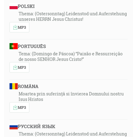
POLSKI
Thema: (Ostersonntag) Leidenstod und Auferstehung
unseres HERRN Jesus Christus!
MP3
PORTUGUÊS
Tema: (Domingo de Páscoa) “Paixão e Ressurreição
de nosso SENHOR Jesus Cristo!”
MP3
ROMÂNA
Moartea prin suferință si învierea Domnului nostru
Isus Hristos
MP3
РУССКИЙ ЯЗЫК
Thema: (Ostersonntag) Leidenstod und Auferstehung