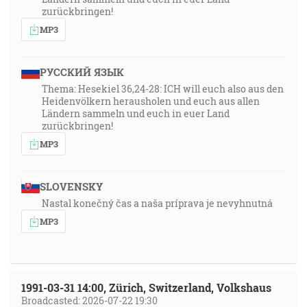
zurückbringen!
MP3
РУССКИЙ ЯЗЫК
Thema: Hesekiel 36,24-28: ICH will euch also aus den
Heidenvölkern herausholen und euch aus allen
Ländern sammeln und euch in euer Land
zurückbringen!
MP3
SLOVENSKY
Nastal konečný čas a naša príprava je nevyhnutná
MP3
1991-03-31 14:00, Zürich, Switzerland, Volkshaus
Broadcasted: 2026-07-22 19:30