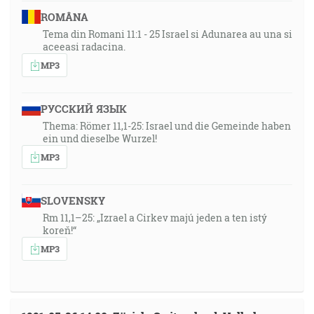
ROMÂNA
Tema din Romani 11:1 - 25 Israel si Adunarea au una si
aceeasi radacina.
MP3
РУССКИЙ ЯЗЫК
Thema: Römer 11,1-25: Israel und die Gemeinde haben
ein und dieselbe Wurzel!
MP3
SLOVENSKY
Rm 11,1–25: „Izrael a Cirkev majú jeden a ten istý
koreň!“
MP3