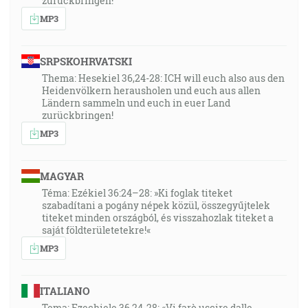
zurückbringen!
MP3
SRPSKOHRVATSKI
Thema: Hesekiel 36,24-28: ICH will euch also aus den
Heidenvölkern herausholen und euch aus allen
Ländern sammeln und euch in euer Land
zurückbringen!
MP3
MAGYAR
Téma: Ezékiel 36:24–28: »Ki foglak titeket
szabadítani a pogány népek közül, összegyűjtelek
titeket minden országból, és visszahozlak titeket a
saját földterületetekre!«
MP3
ITALIANO
Tema: Ezechiele 36,24-28: «Vi farò uscire dalle