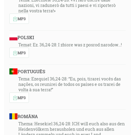
nazioni, vi radunerò da tutti i paesi e vi riporterò
nella vostra terra!»
MP3
POLSKI
Temat: Ez. 36,24-28: I zbiore was z posrod narodow...!
MP3
PORTUGUÊS
Tema: Ezequiel 36,24-28: “Eu, pois, tirarei vocês das
nações, os reunirei de todos os países e os trarei de
volta à sua terra!”
MP3
ROMÂNA
Thema: Hesekiel 36,24-28: ICH will euch also aus den
Heidenvölkern herausholen und euch aus allen
Ländern sammeln und euch in euer Land