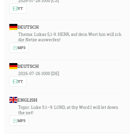
2026-07-26 1000 [CS]
YT
DEUTSCH
Thema: Lukas 5,1-9: HERR, auf dein Wort hin will ich
die Netze auswerfen!
MP3
DEUTSCH
2026-07-26 1000 [DE]
YT
ENGLISH
Topic: Luke 5:1–9: LORD, at thy Word I will let down
the net!
MP3