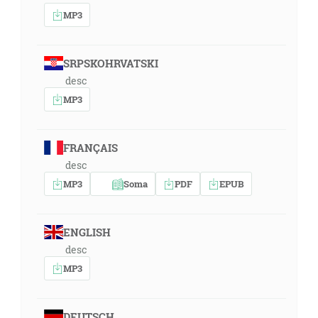
MP3
SRPSKOHRVATSKI
desc
MP3
FRANÇAIS
desc
MP3
Soma
PDF
EPUB
ENGLISH
desc
MP3
DEUTSCH