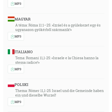
MP3
MAGYAR
A téma: Róma 11:1–25: »Izráel és a gyülekezet egy és
ugyanazon gyökérből származik!«
MP3
ITALIANO
Tema: Romani 11,1-25: «Israele e la Chiesa hanno la
stessa radice!»
MP3
POLSKI
Thema: Römer 11,1-25: Israel und die Gemeinde haben
ein und dieselbe Wurzel!
MP3