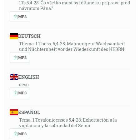
1Ts 5,4-28: Čo všetko musí byť čítané ku príprave pred
návratom Pána.”
MP3
DEUTSCH
Thema: 1 Thess. 5,4-28: Mahnung zur Wachsamkeit
und Nüchternheit vor der Wiederkunft des HERRN!
MP3
ENGLISH
desc
MP3
ESPAÑOL
Tema: 1 Tesalonicenses 5,4-28: Exhortación a la
vigilancia y la sobriedad del Señor
MP3