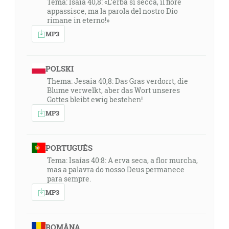
Tema: Isaia 40,8: «L'erba si secca, il fiore
appassisce, ma la parola del nostro Dio
rimane in eterno!»
MP3
POLSKI
Thema: Jesaia 40,8: Das Gras verdorrt, die
Blume verwelkt, aber das Wort unseres
Gottes bleibt ewig bestehen!
MP3
PORTUGUÊS
Tema: Isaías 40:8: A erva seca, a flor murcha,
mas a palavra do nosso Deus permanece
para sempre.
MP3
ROMÂNA