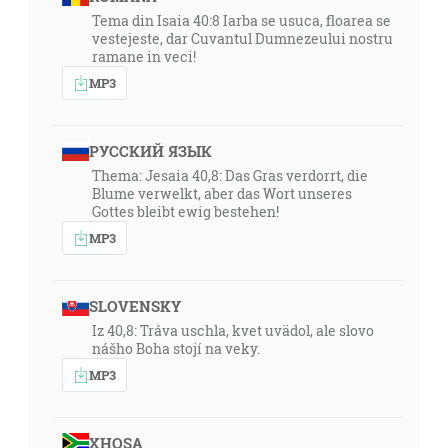
Tema din Isaia 40:8 Iarba se usuca, floarea se
vestejeste, dar Cuvantul Dumnezeului nostru
ramane in veci!
MP3
РУССКИЙ ЯЗЫК
Thema: Jesaia 40,8: Das Gras verdorrt, die
Blume verwelkt, aber das Wort unseres
Gottes bleibt ewig bestehen!
MP3
SLOVENSKY
Iz 40,8: Tráva uschla, kvet uvädol, ale slovo
nášho Boha stojí na veky.
MP3
XHOSA