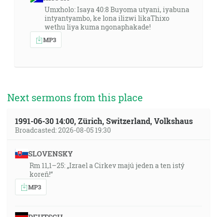
Umxholo: Isaya 40:8 Buyoma utyani, iyabuna
intyantyambo, ke lona ilizwi likaThixo
wethu liya kuma ngonaphakade!
MP3
Next sermons from this place
1991-06-30 14:00, Zürich, Switzerland, Volkshaus
Broadcasted: 2026-08-05 19:30
SLOVENSKY
Rm 11,1–25: „Izrael a Cirkev majú jeden a ten istý
koreň!“
MP3