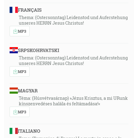
FRANÇAIS
Thema: (Ostersonntag) Leidenstod und Auferstehung
unseres HERRN Jesus Christus!
MP3
SRPSKOHRVATSKI
Thema: (Ostersonntag) Leidenstod und Auferstehung
unseres HERRN Jesus Christus!
MP3
MAGYAR
Téma: (Húsvétvasárnap) »Jézus Krisztus, a mi URunk
kínszenvedéses halála és feltámadása!«
MP3
ITALIANO