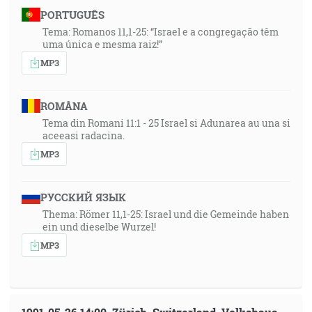
PORTUGUÊS
Tema: Romanos 11,1-25: “Israel e a congregação têm
uma única e mesma raiz!”
MP3
ROMÂNA
Tema din Romani 11:1 - 25 Israel si Adunarea au una si
aceeasi radacina.
MP3
РУССКИЙ ЯЗЫК
Thema: Römer 11,1-25: Israel und die Gemeinde haben
ein und dieselbe Wurzel!
MP3