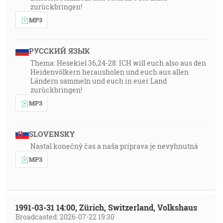
zurückbringen!
MP3
РУССКИЙ ЯЗЫК
Thema: Hesekiel 36,24-28: ICH will euch also aus den
Heidenvölkern herausholen und euch aus allen
Ländern sammeln und euch in euer Land
zurückbringen!
MP3
SLOVENSKY
Nastal konečný čas a naša príprava je nevyhnutná
MP3
1991-03-31 14:00, Zürich, Switzerland, Volkshaus
Broadcasted: 2026-07-22 19:30