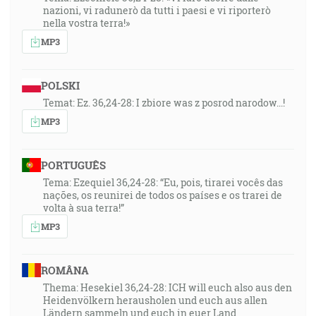
nazioni, vi radunerò da tutti i paesi e vi riporterò
nella vostra terra!»
MP3
POLSKI
Temat: Ez. 36,24-28: I zbiore was z posrod narodow...!
MP3
PORTUGUÊS
Tema: Ezequiel 36,24-28: “Eu, pois, tirarei vocês das
nações, os reunirei de todos os países e os trarei de
volta à sua terra!”
MP3
ROMÂNA
Thema: Hesekiel 36,24-28: ICH will euch also aus den
Heidenvölkern herausholen und euch aus allen
Ländern sammeln und euch in euer Land