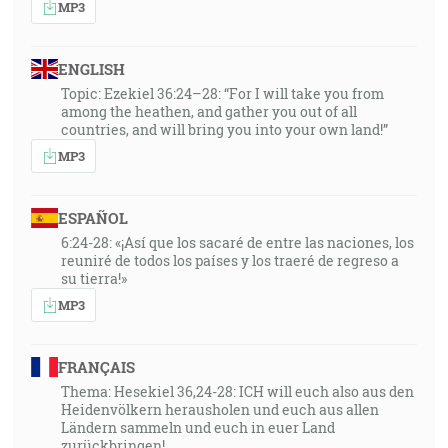
MP3
ENGLISH
Topic: Ezekiel 36:24–28: “For I will take you from
among the heathen, and gather you out of all
countries, and will bring you into your own land!”
MP3
ESPAÑOL
6:24-28: «¡Así que los sacaré de entre las naciones, los
reuniré de todos los países y los traeré de regreso a
su tierra!»
MP3
FRANÇAIS
Thema: Hesekiel 36,24-28: ICH will euch also aus den
Heidenvölkern herausholen und euch aus allen
Ländern sammeln und euch in euer Land
zurückbringen!