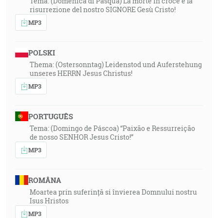
Tema: (Domenica di Pasqua) La morte in croce e la
risurrezione del nostro SIGNORE Gesù Cristo!
MP3
POLSKI
Thema: (Ostersonntag) Leidenstod und Auferstehung
unseres HERRN Jesus Christus!
MP3
PORTUGUÊS
Tema: (Domingo de Páscoa) “Paixão e Ressurreição
de nosso SENHOR Jesus Cristo!”
MP3
ROMÂNA
Moartea prin suferință si învierea Domnului nostru
Isus Hristos
MP3