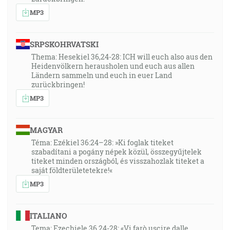
MP3
SRPSKOHRVATSKI
Thema: Hesekiel 36,24-28: ICH will euch also aus den
Heidenvölkern herausholen und euch aus allen
Ländern sammeln und euch in euer Land
zurückbringen!
MP3
MAGYAR
Téma: Ezékiel 36:24–28: »Ki foglak titeket
szabadítani a pogány népek közül, összegyűjtelek
titeket minden országból, és visszahozlak titeket a
saját földterületetekre!«
MP3
ITALIANO
Tema: Ezechiele 36,24-28: «Vi farò uscire dalle