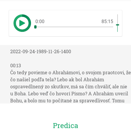
0:00
85:15
2022-09-24-1989-11-26-1400
00:13
Čo tedy povieme o Abrahámovi, o svojom praotcovi, že
čo našiel podľa tela? Lebo ak bol Abrahám
ospravedlnený zo skutkov, má sa čím chváliť, ale nie
u Boha. Lebo veď čo hovorí Písmo? A Abrahám uveril
Bohu, a bolo mu to počítané za spravedlivosť. Tomu
však, kto robí skutky, nepočíta sa mzda podľa milosti,
ale podľa podlžnosti. Ale tomu, kto nerobí skutkov, ale
verí na toho, ktorý ospravedlňuje bezbožného, počíta
Predica
sa jeho viera za spravedlivosť. Ako aj Dávid hovorí o