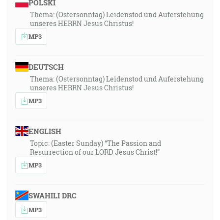
POLSKI
Thema: (Ostersonntag) Leidenstod und Auferstehung
1:15:30
unseres HERRN Jesus Christus!
Lebo vám je trpezlivosti treba, aby ste si, keď
MP3
vykonáte vôľu Božiu, odniesli zasľúbenie. [Žd 10:36]
DEUTSCH
1:15:50
Thema: (Ostersonntag) Leidenstod und Auferstehung
A Hospodin mi riekol: Dobre vidíš, lebo ja som šokéd,
unseres HERRN Jesus Christus!
bdejem nad svojím slovom, aby som ho vykonal. [Jr
MP3
1:12]
1:17:04
ENGLISH
A takto budeme vždycky s Pánom. [1Te 4:17]
Topic: (Easter Sunday) “The Passion and
Resurrection of our LORD Jesus Christ!”
MP3
SWAHILI DRC
MP3