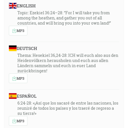
nebude môcť odlúčiť nás od lásky Božej, ktorá je v
ENGLISH
Kristu Ježišovi, našom Pánovi. [Rm 8:39]
Topic: Ezekiel 36:24–28: “For I will take you from
among the heathen, and gather you out of all
54:02
countries, and will bring you into your own land!”
S Kristom spolu ukrižovaný som a žijem už nie ja, ale
MP3
žije vo mne Kristus, a to, čo teraz žijem v tele, vo viere
Syna Božieho žijem, ktorý si ma zamiloval a vydal
DEUTSCH
sám seba za mňa. [Gl 2:20]
Thema: Hesekiel 36,24-28: ICH will euch also aus den
Heidenvölkern herausholen und euch aus allen
55:00
Ländern sammeln und euch in euer Land
Opät odišiel po druhé a modlil sa a hovoril: Môj Otče,
zurückbringen!
ak ma nemôže minúť tento kalich, len keď ho vypijem,
MP3
nech sa stane tvoja vôľa! [Mt 26:42]
ESPAÑOL
55:46
6:24-28: «¡Así que los sacaré de entre las naciones, los
A pravda niktoré káznenie, keď je prítomné, nevidí sa
reuniré de todos los países y los traeré de regreso a
byť radostným, lež smutným; ale pozdejšie pokojným
su tierra!»
ovocím spravedlivosti odpláca tým, ktorí ním boli
MP3
vycvičení. [Žd 12:11]