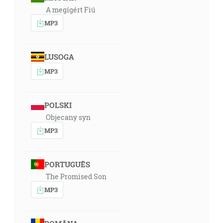
všetkým a ruka všetkých proti nemu, a bude bývať
A megígért Fiú
pred tvárou všetkých svojich bratov. [1M 16:12]
MP3
14:52
Vtedy vzala Sáraj, žena Abramova, Hagar, Egypťanku,
LUSOGA
svoju dievku, po desiatich rokoch, ktoré býval Abram
MP3
v zemi Kanaáne, a dala ju Abramovi, svojmu mužovi,
za ženu. [1M 16:3]
POLSKI
14:46
Objecany syn
A Abramovi bolo osemdesiatšesť rokov, keď mu
MP3
porodila Hagar Izmaela. [1M 16:16]
15:40
PORTUGUÊS
Ale Sáraj, žena Abramova, mu nerodila, a mala dievku
The Promised Son
Egypťanku, ktorej bolo meno Hagar. A Sáraj riekla
MP3
Abramovi: Nože hľa, Hospodin ma zavrel, aby som
nerodila; vojdi tedy k mojej dievke, ak by som azda od
nej mala syna. A Abram poslúchol na hlas Sáraje.