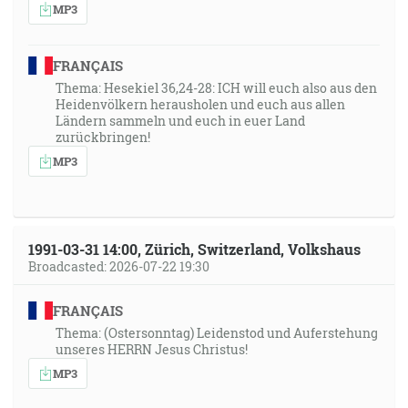
MP3
1:00:29
Lebo túžobné vyzeranie stvorenstva očakáva zjavenie
synov Božích. [Rm 8:19]
FRANÇAIS
Thema: Hesekiel 36,24-28: ICH will euch also aus den
Heidenvölkern herausholen und euch aus allen
1:01:36
Ländern sammeln und euch in euer Land
Lebo koho Pán miluje, toho kázni, a švihá každého,
zurückbringen!
koho prijíma za syna. [Žd 12:6]
MP3
1:06:06
Ak znášate kázeň, Bôh sa vám podáva jako synom.
Lebo kdeže je nejaký syn, ktorého by nekáznil otec?
1991-03-31 14:00, Zürich, Switzerland, Volkshaus
[Žd 12:7]
Broadcasted: 2026-07-22 19:30
1:06:42
FRANÇAIS
Lebo to budú ľudia, ktorí budú milovať seba, milovať
Thema: (Ostersonntag) Leidenstod und Auferstehung
peniaze, chlúbiví, pyšní, rúhaví, rodičom neposlušní,
unseres HERRN Jesus Christus!
nevďační, bohaprázdni … [2Tm 3:2]
MP3