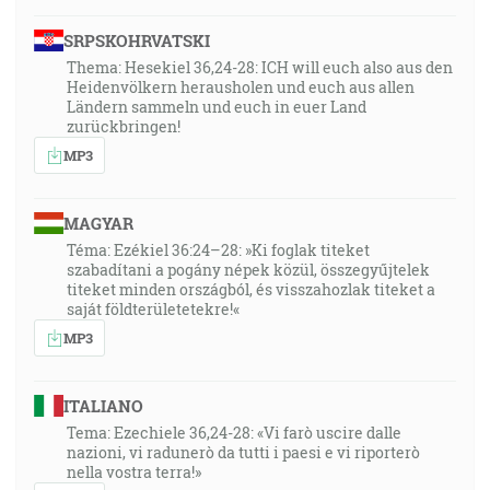
SRPSKOHRVATSKI
56:33
Thema: Hesekiel 36,24-28: ICH will euch also aus den
Ktorý vo dňoch svojho ľudského tela so silným
Heidenvölkern herausholen und euch aus allen
krikom a so slzami obeťou doniesol prosby a úpenlivé
Ländern sammeln und euch in euer Land
modlitby k tomu, ktorý ho mohol zachrániť od smrti, a
zurückbringen!
bol vyslyšaný pre svoju bohabojnosť, on, hoci bol Syn,
MP3
naučil sa poslušnosti z toho, čo trpel, a súc
zdokonalený stal sa všetkým, ktorí ho poslúchajú,
MAGYAR
pôvodcom večného spasenia nazvaný súc od Boha
Téma: Ezékiel 36:24–28: »Ki foglak titeket
veľkňazom podľa poriadku Melchisedechovho … [Žd
szabadítani a pogány népek közül, összegyűjtelek
5:7-10]
titeket minden országból, és visszahozlak titeket a
saját földterületetekre!«
59:31
MP3
Ešte ste sa nesprotivili až do krvi v borbe proti
hriechu a zabudli ste na napomenutie, ktoré vám
ITALIANO
hovorí jako synom: Môj synu, nepohŕdaj kázňou
Tema: Ezechiele 36,24-28: «Vi farò uscire dalle
Pánovou ani neumdlievaj, keď si ním káraný!? [Žd
nazioni, vi radunerò da tutti i paesi e vi riporterò
12:4-5]
nella vostra terra!»