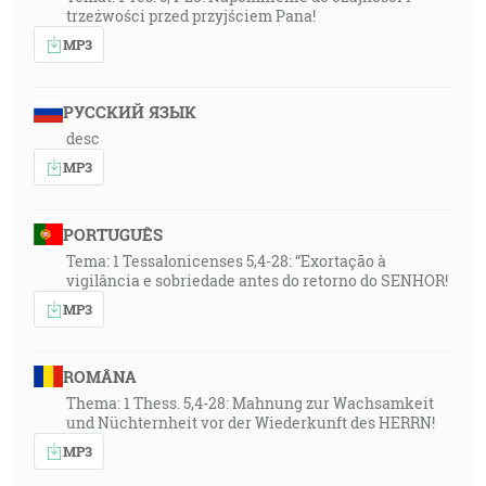
trzeżwości przed przyjściem Pana!
MP3
РУССКИЙ ЯЗЫК
desc
MP3
PORTUGUÊS
Tema: 1 Tessalonicenses 5,4-28: “Exortação à
vigilância e sobriedade antes do retorno do SENHOR!
MP3
ROMÂNA
Thema: 1 Thess. 5,4-28: Mahnung zur Wachsamkeit
und Nüchternheit vor der Wiederkunft des HERRN!
MP3