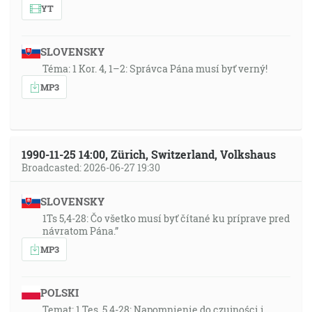
YT
SLOVENSKY
Téma: 1 Kor. 4, 1–2: Správca Pána musí byť verný!
MP3
1990-11-25 14:00, Zürich, Switzerland, Volkshaus
Broadcasted: 2026-06-27 19:30
SLOVENSKY
1Ts 5,4-28: Čo všetko musí byť čítané ku príprave pred
návratom Pána.”
MP3
POLSKI
Temat: 1 Tes. 5,4-28: Napomnienie do czujności i