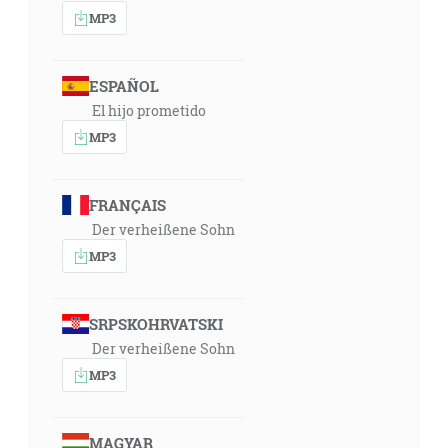
MP3
10:59
A synovia Ketury, ženiny Abrahámovej; tá porodila
Zimrána, Jokšana, Medana, Madiana, Jišbáka a
ESPAÑOL
Šuacha. A synovia Jokšanovi: Šeba a Dedán. [1Pa 1:32]
El hijo prometido
MP3
13:00
A Sáraj riekla Abramovi: Nože hľa, Hospodin ma
zavrel, aby som nerodila; vojdi tedy k mojej dievke, ak
FRANÇAIS
by som azda od nej mala syna. A Abram poslúchol na
Der verheißene Sohn
hlas Sáraje. [1M 16:2]
MP3
13:21
Či je azda nejaká vec nemožnou Hospodinovi? Na
SRPSKOHRVATSKI
určený čas zase sa navrátim k tebe podľa času života,
Der verheißene Sohn
a Sára bude mať syna. [1M 18:14]
MP3
13:56
A bude to divoký človek; jeho ruka bude proti
MAGYAR