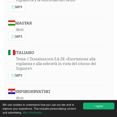
MP3
MAGYAR
desc
MP3
ITALIANO
Tema: 1 Tessalonicesi 5,4-28: «Esortazione alla
vigilanza e alla sobrietà in vista del ritorno del
Signore!»
MP3
SRPSKOHRVATSKI
desc
MP3
We use cookies to understand how you use our site and to
I agree
improve your experience. This includes personalizing content
and advertising.
Más información ...