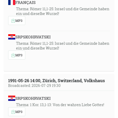
FRANÇAIS
robia také veci, nebudú dediť Božieho kráľovstva. [Gl
Thema: Römer 11,1-25: Israel und die Gemeinde haben
5:16-21]
ein und dieselbe Wurzel!
MP3
29:12
Lebo ak je niekto poslucháčom slova a nie činiteľom,
SRPSKOHRVATSKI
ten sa podobá mužovi, ktorý pozerá svoju prirodzenú
Thema: Römer 11,1-25: Israel und die Gemeinde haben
tvár v zrkadle. Lebo sa videl a odišiel a hneď zabudol,
ein und dieselbe Wurzel!
aký bol. [Jk 1:23-24]
MP3
31:30
A prečo vidíš ivierko v oku svojho brata a brvna vo
vlastnom oku nepozoruješ? Alebo jako povieš svojmu
1991-05-26 14:00, Zürich, Switzerland, Volkshaus
bratovi: Daj, nech vyjmem ivierko z tvojho oka, keď
Broadcasted: 2026-07-29 19:30
hľa, brvno je v tvojom vlastnom oku? Pokrytče, najprv
vyjmi brvno zo svojho oka a potom prezrieš, aby si
SRPSKOHRVATSKI
vyňal ivierko z oka svojho brata. [Mt 7:3-5]
Thema: 1 Kor. 13,1-13: Von der wahren Liebe Gottes!
MP3
32:45