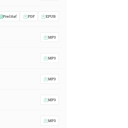
Prečítať
PDF
EPUB
MP3
MP3
MP3
MP3
MP3