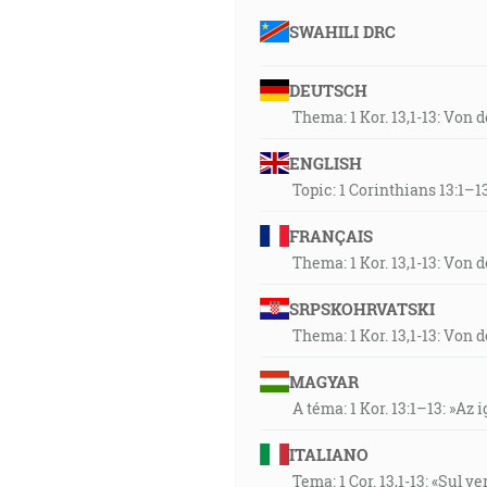
SWAHILI DRC
DEUTSCH
Thema: 1 Kor. 13,1-13: Von 
ENGLISH
Topic: 1 Corinthians 13:1–13
FRANÇAIS
Thema: 1 Kor. 13,1-13: Von 
SRPSKOHRVATSKI
Thema: 1 Kor. 13,1-13: Von 
MAGYAR
A téma: 1 Kor. 13:1–13: »Az i
ITALIANO
Tema: 1 Cor. 13,1-13: «Sul v