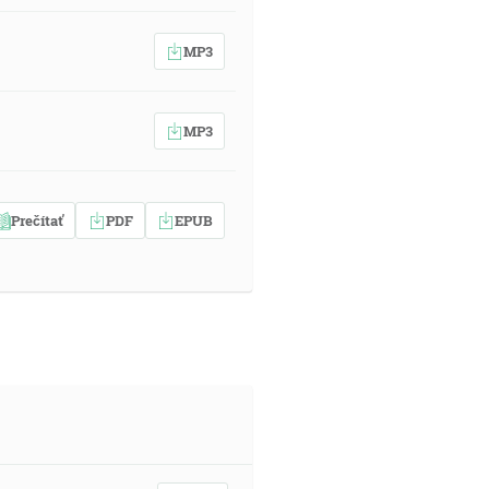
MP3
MP3
Prečítať
PDF
EPUB