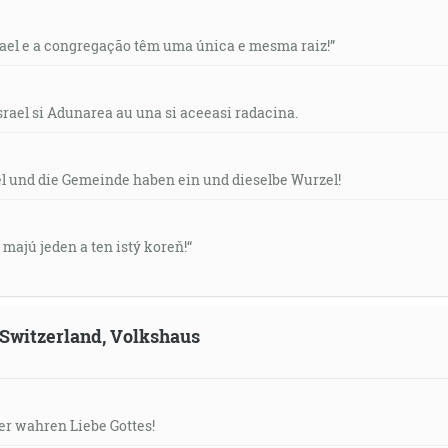
rael e a congregação têm uma única e mesma raiz!”
srael si Adunarea au una si aceeasi radacina.
el und die Gemeinde haben ein und dieselbe Wurzel!
v majú jeden a ten istý koreň!“
, Switzerland, Volkshaus
der wahren Liebe Gottes!