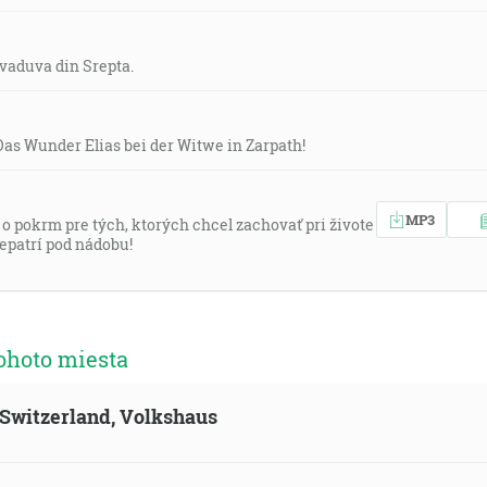
 vaduva din Srepta.
Das Wunder Elias bei der Witwe in Zarpath!
MP3
al o pokrm pre tých, ktorých chcel zachovať pri živote
nepatrí pod nádobu!
ohoto miesta
, Switzerland, Volkshaus