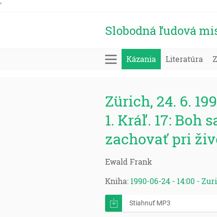
'
Slobodná ľudová mi
Kázania
Literatúra
Zürich, 24. 6. 199
1. Kráľ. 17: Boh 
zachovať pri živ
Ewald Frank
Kniha:
1990-06-24 - 14:00 - Zu
Stiahnuť MP3