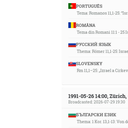
PORTUGUÊS
Tema: Romanos 11,1-25: “Is
ROMÂNA
Tema din Romani 11:1 - 25 I
РУССКИЙ ЯЗЫК
Thema: Römer 11,1-25: Isra
SLOVENSKY
Rm 11,1–25: „Izrael a Cirke
1991-05-26 14:00, Zürich
Broadcasted: 2026-07-29 19:30
БЪЛГАРСКИ ЕЗИК
Thema: 1 Kor. 13,1-13: Von 