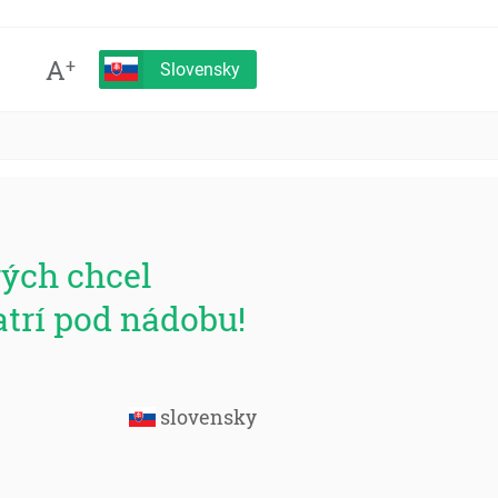
A
+
Slovensky
orých chcel
atrí pod nádobu!
slovensky