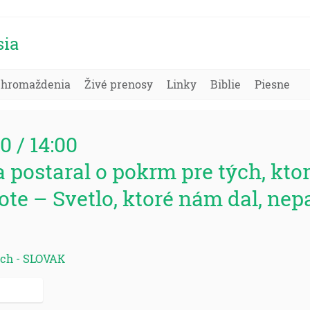
sia
Zhromaždenia
Živé prenosy
Linky
Biblie
Piesne
0 / 14:00
sa postaral o pokrm pre tých, kt
ote – Svetlo, ktoré nám dal, nep
rich - SLOVAK