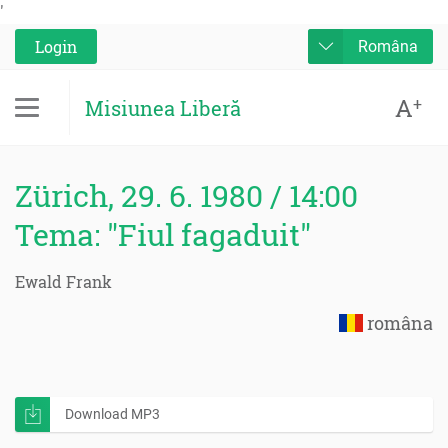
'
Login
Româna
A
+
Misiunea Liberă
Zürich, 29. 6. 1980 / 14:00
Tema: "Fiul fagaduit"
Ewald Frank
româna
Download MP3