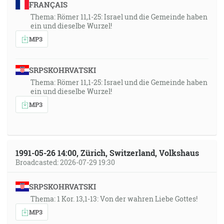
FRANÇAIS
robia také veci, nebudú dediť Božieho kráľovstva. [Gl
Thema: Römer 11,1-25: Israel und die Gemeinde haben
5:16-21]
ein und dieselbe Wurzel!
MP3
29:12
Lebo ak je niekto poslucháčom slova a nie činiteľom,
SRPSKOHRVATSKI
ten sa podobá mužovi, ktorý pozerá svoju prirodzenú
Thema: Römer 11,1-25: Israel und die Gemeinde haben
tvár v zrkadle. Lebo sa videl a odišiel a hneď zabudol,
ein und dieselbe Wurzel!
aký bol. [Jk 1:23-24]
MP3
31:30
A prečo vidíš ivierko v oku svojho brata a brvna vo
vlastnom oku nepozoruješ? Alebo jako povieš svojmu
1991-05-26 14:00, Zürich, Switzerland, Volkshaus
bratovi: Daj, nech vyjmem ivierko z tvojho oka, keď
Broadcasted: 2026-07-29 19:30
hľa, brvno je v tvojom vlastnom oku? Pokrytče, najprv
vyjmi brvno zo svojho oka a potom prezrieš, aby si
SRPSKOHRVATSKI
vyňal ivierko z oka svojho brata. [Mt 7:3-5]
Thema: 1 Kor. 13,1-13: Von der wahren Liebe Gottes!
MP3
32:45