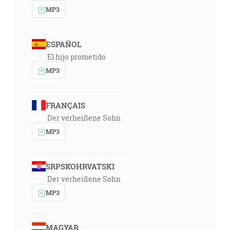
MP3
10:59
A synovia Ketury, ženiny Abrahámovej; tá porodila
Zimrána, Jokšana, Medana, Madiana, Jišbáka a
ESPAÑOL
Šuacha. A synovia Jokšanovi: Šeba a Dedán. [1Pa 1:32]
El hijo prometido
MP3
13:00
A Sáraj riekla Abramovi: Nože hľa, Hospodin ma
zavrel, aby som nerodila; vojdi tedy k mojej dievke, ak
FRANÇAIS
by som azda od nej mala syna. A Abram poslúchol na
Der verheißene Sohn
hlas Sáraje. [1M 16:2]
MP3
13:21
Či je azda nejaká vec nemožnou Hospodinovi? Na
SRPSKOHRVATSKI
určený čas zase sa navrátim k tebe podľa času života,
Der verheißene Sohn
a Sára bude mať syna. [1M 18:14]
MP3
13:56
A bude to divoký človek; jeho ruka bude proti
MAGYAR