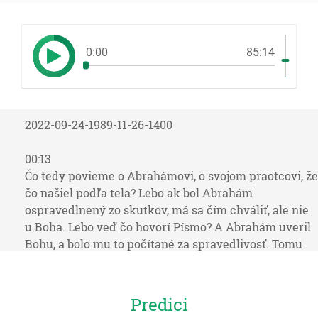
0:00
85:14
2022-09-24-1989-11-26-1400
00:13
Čo tedy povieme o Abrahámovi, o svojom praotcovi, že
čo našiel podľa tela? Lebo ak bol Abrahám
ospravedlnený zo skutkov, má sa čím chváliť, ale nie
u Boha. Lebo veď čo hovorí Písmo? A Abrahám uveril
Bohu, a bolo mu to počítané za spravedlivosť. Tomu
však, kto robí skutky, nepočíta sa mzda podľa milosti,
ale podľa podlžnosti. Ale tomu, kto nerobí skutkov, ale
verí na toho, ktorý ospravedlňuje bezbožného, počíta
Predici
sa jeho viera za spravedlivosť. Ako aj Dávid hovorí o