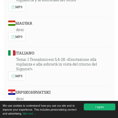
MP3
MAGYAR
desc
MP3
ITALIANO
Tema: 1 Tessalonicesi 5,4-28: «Esortazione alla
vigilanza e alla sobrietà in vista del ritorno del
Signore!»
MP3
SRPSKOHRVATSKI
desc
MP3
We use cookies to understand how you use our site and to
I agree
improve your experience. This includes personalizing content
and advertising.
Mai mult ...