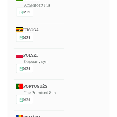
všetkým a ruka všetkých proti nemu, a bude bývať
A megígért Fiú
pred tvárou všetkých svojich bratov. [1M 16:12]
MP3
14:52
Vtedy vzala Sáraj, žena Abramova, Hagar, Egypťanku,
LUSOGA
svoju dievku, po desiatich rokoch, ktoré býval Abram
MP3
v zemi Kanaáne, a dala ju Abramovi, svojmu mužovi,
za ženu. [1M 16:3]
POLSKI
14:46
Objecany syn
A Abramovi bolo osemdesiatšesť rokov, keď mu
MP3
porodila Hagar Izmaela. [1M 16:16]
15:40
PORTUGUÊS
Ale Sáraj, žena Abramova, mu nerodila, a mala dievku
The Promised Son
Egypťanku, ktorej bolo meno Hagar. A Sáraj riekla
MP3
Abramovi: Nože hľa, Hospodin ma zavrel, aby som
nerodila; vojdi tedy k mojej dievke, ak by som azda od
nej mala syna. A Abram poslúchol na hlas Sáraje.