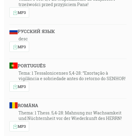
trzeżwości przed przyjściem Pana!
MP3
РУССКИЙ ЯЗЫК
desc
MP3
PORTUGUÊS
Tema: 1 Tessalonicenses 5,4-28: “Exortação à
vigilância e sobriedade antes do retorno do SENHOR!
MP3
ROMÂNA
Thema: 1 Thess. 5,4-28: Mahnung zur Wachsamkeit
und Nüchternheit vor der Wiederkunft des HERRN!
MP3