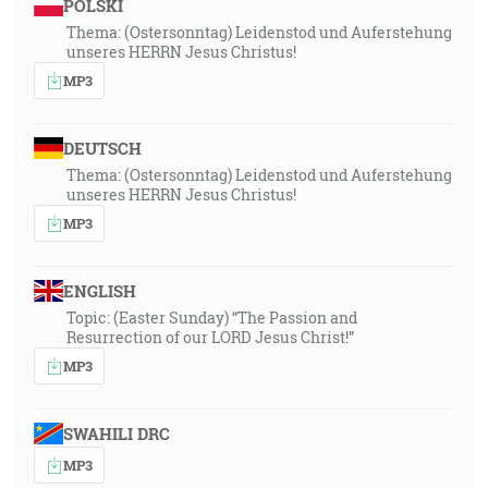
POLSKI
Thema: (Ostersonntag) Leidenstod und Auferstehung
1:15:30
unseres HERRN Jesus Christus!
Lebo vám je trpezlivosti treba, aby ste si, keď
MP3
vykonáte vôľu Božiu, odniesli zasľúbenie. [Žd 10:36]
DEUTSCH
1:15:50
Thema: (Ostersonntag) Leidenstod und Auferstehung
A Hospodin mi riekol: Dobre vidíš, lebo ja som šokéd,
unseres HERRN Jesus Christus!
bdejem nad svojím slovom, aby som ho vykonal. [Jr
MP3
1:12]
1:17:04
ENGLISH
A takto budeme vždycky s Pánom. [1Te 4:17]
Topic: (Easter Sunday) “The Passion and
Resurrection of our LORD Jesus Christ!”
MP3
SWAHILI DRC
MP3