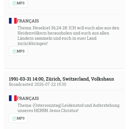
MP3
1:00:29
Lebo túžobné vyzeranie stvorenstva očakáva zjavenie
synov Božích. [Rm 8:19]
FRANÇAIS
Thema: Hesekiel 36,24-28: ICH will euch also aus den
Heidenvölkern herausholen und euch aus allen
1:01:36
Ländern sammeln und euch in euer Land
Lebo koho Pán miluje, toho kázni, a švihá každého,
zurückbringen!
koho prijíma za syna. [Žd 12:6]
MP3
1:06:06
Ak znášate kázeň, Bôh sa vám podáva jako synom.
Lebo kdeže je nejaký syn, ktorého by nekáznil otec?
1991-03-31 14:00, Zürich, Switzerland, Volkshaus
[Žd 12:7]
Broadcasted: 2026-07-22 19:30
1:06:42
FRANÇAIS
Lebo to budú ľudia, ktorí budú milovať seba, milovať
Thema: (Ostersonntag) Leidenstod und Auferstehung
peniaze, chlúbiví, pyšní, rúhaví, rodičom neposlušní,
unseres HERRN Jesus Christus!
nevďační, bohaprázdni … [2Tm 3:2]
MP3