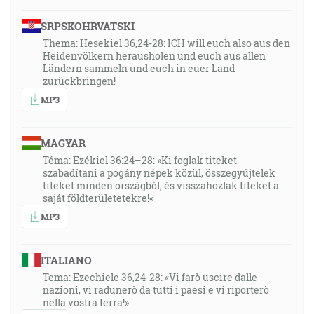
SRPSKOHRVATSKI
56:33
Thema: Hesekiel 36,24-28: ICH will euch also aus den
Ktorý vo dňoch svojho ľudského tela so silným
Heidenvölkern herausholen und euch aus allen
krikom a so slzami obeťou doniesol prosby a úpenlivé
Ländern sammeln und euch in euer Land
modlitby k tomu, ktorý ho mohol zachrániť od smrti, a
zurückbringen!
bol vyslyšaný pre svoju bohabojnosť, on, hoci bol Syn,
MP3
naučil sa poslušnosti z toho, čo trpel, a súc
zdokonalený stal sa všetkým, ktorí ho poslúchajú,
MAGYAR
pôvodcom večného spasenia nazvaný súc od Boha
Téma: Ezékiel 36:24–28: »Ki foglak titeket
veľkňazom podľa poriadku Melchisedechovho … [Žd
szabadítani a pogány népek közül, összegyűjtelek
5:7-10]
titeket minden országból, és visszahozlak titeket a
saját földterületetekre!«
59:31
MP3
Ešte ste sa nesprotivili až do krvi v borbe proti
hriechu a zabudli ste na napomenutie, ktoré vám
ITALIANO
hovorí jako synom: Môj synu, nepohŕdaj kázňou
Tema: Ezechiele 36,24-28: «Vi farò uscire dalle
Pánovou ani neumdlievaj, keď si ním káraný!? [Žd
nazioni, vi radunerò da tutti i paesi e vi riporterò
12:4-5]
nella vostra terra!»