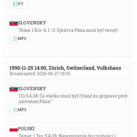
YT
SLOVENSKY
Téma: 1 Kor. 4, 1–2: Správca Pána musí byť verný!
MP3
1990-11-25 14:00, Zürich, Switzerland, Volkshaus
Broadcasted: 2026-06-27 19:30
SLOVENSKY
1Ts 5,4-28: Čo všetko musí byť čítané ku príprave pred
návratom Pána.”
MP3
POLSKI
Temat: 1 Tes. 5,4-28: Napomnienie do czujności i