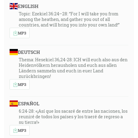
nebude môcť odlúčiť nás od lásky Božej, ktorá je v
ENGLISH
Kristu Ježišovi, našom Pánovi. [Rm 8:39]
Topic: Ezekiel 36:24–28: “For I will take you from
among the heathen, and gather you out of all
54:02
countries, and will bring you into your own land!”
S Kristom spolu ukrižovaný som a žijem už nie ja, ale
MP3
žije vo mne Kristus, a to, čo teraz žijem v tele, vo viere
Syna Božieho žijem, ktorý si ma zamiloval a vydal
DEUTSCH
sám seba za mňa. [Gl 2:20]
Thema: Hesekiel 36,24-28: ICH will euch also aus den
Heidenvölkern herausholen und euch aus allen
55:00
Ländern sammeln und euch in euer Land
Opät odišiel po druhé a modlil sa a hovoril: Môj Otče,
zurückbringen!
ak ma nemôže minúť tento kalich, len keď ho vypijem,
MP3
nech sa stane tvoja vôľa! [Mt 26:42]
ESPAÑOL
55:46
6:24-28: «¡Así que los sacaré de entre las naciones, los
A pravda niktoré káznenie, keď je prítomné, nevidí sa
reuniré de todos los países y los traeré de regreso a
byť radostným, lež smutným; ale pozdejšie pokojným
su tierra!»
ovocím spravedlivosti odpláca tým, ktorí ním boli
MP3
vycvičení. [Žd 12:11]