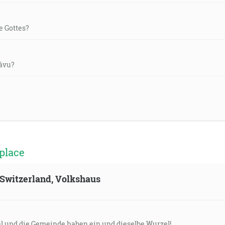
e Gottes?
ávu?
place
, Switzerland, Volkshaus
el und die Gemeinde haben ein und dieselbe Wurzel!