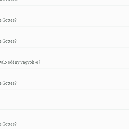
e Gottes?
e Gottes?
való edény vagyok-e?
e Gottes?
e Gottes?