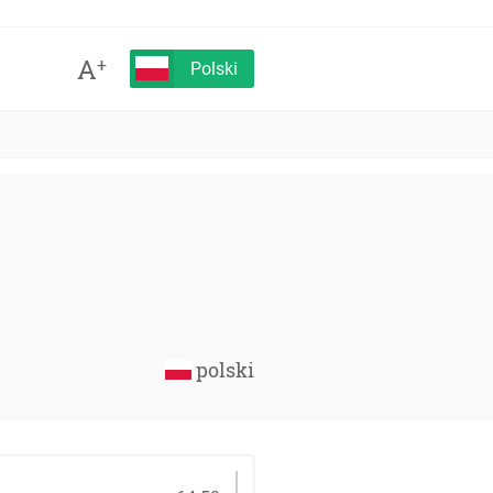
A
+
Polski
polski