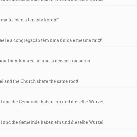
v majú jeden a ten istý koreň!“
rael e a congregação têm uma única e mesma raiz!”
srael si Adunarea au una si aceeasi radacina.
ael and the Church share the same root!
el und die Gemeinde haben ein und dieselbe Wurzel!
el und die Gemeinde haben ein und dieselbe Wurzel!