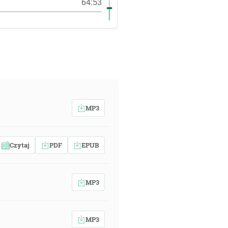
64:53
MP3
Czytaj
PDF
EPUB
MP3
MP3