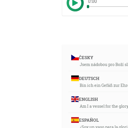
0:00
ČESKY
Jsem nádobou pro Boží s
DEUTSCH
Bin ich ein Gefäß zur Ehr
ENGLISH
Am I a vessel for the glor
ESPAÑOL
¿Soy un vaso para la glor