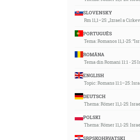
SLOVENSKY
Rm 11,1–25: „Izrael a Cirke
PORTUGUÊS
Tema: Romanos 11,1-25: “Is
ROMÂNA
Tema din Romani 11:1 - 25 I
ENGLISH
Topic: Romans 11:1–25: Isr
DEUTSCH
Thema: Römer 11,1-25: Isra
POLSKI
Thema: Römer 11,1-25: Isra
SRPSKOHRVATSKI