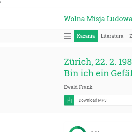
'
Wolna Misja Ludow
Kazania
Literatura
Zürich, 22. 2. 198
Bin ich ein Gefä
Ewald Frank
Download MP3