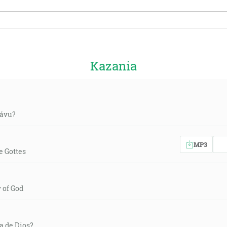
Kazania
lávu?
MP3
e Gottes
y of God
ia de Dios?