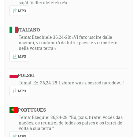
saját földterületetekre!«
MP3
ITALIANO
Tema: Ezechiele 36,24-28: «Vi farò uscire dalle
nazioni, vi radunerò da tutti i paesi e vi riporterò
nella vostra terra!»
MP3
POLSKI
Temat: Ez. 36,24-28: I zbiore was z posrod narodow...!
MP3
PORTUGUÊS
Tema: Ezequiel 36,24-28: “Eu, pois, tirarei vocês das
nações, os reunirei de todos os países e os trarei de
volta à sua terra!”
MP3