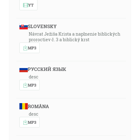
YT
SLOVENSKY
Návrat Ježiša Krista a naplnenie biblických
proroctiev č. 3 a biblický krst
MP3
РУССКИЙ ЯЗЫК
desc
MP3
ROMÂNA
desc
MP3