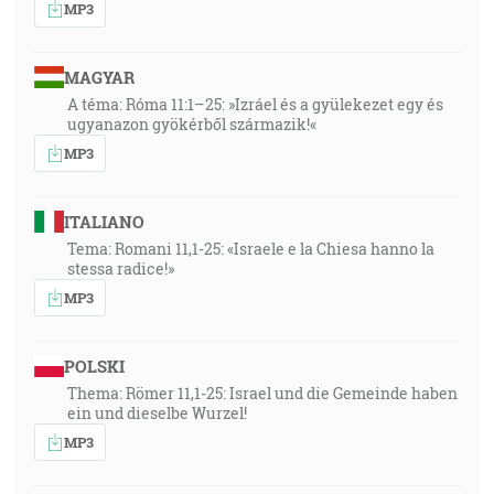
MP3
MAGYAR
A téma: Róma 11:1–25: »Izráel és a gyülekezet egy és
ugyanazon gyökérből származik!«
MP3
ITALIANO
Tema: Romani 11,1-25: «Israele e la Chiesa hanno la
stessa radice!»
MP3
POLSKI
Thema: Römer 11,1-25: Israel und die Gemeinde haben
ein und dieselbe Wurzel!
MP3