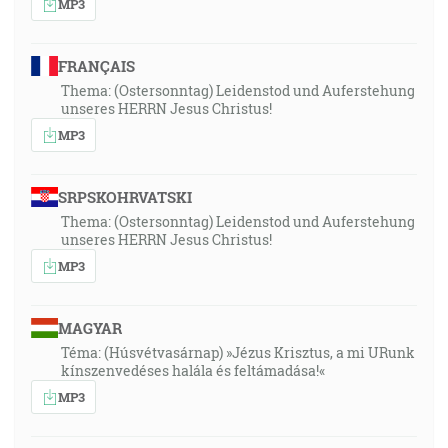
MP3
FRANÇAIS
Thema: (Ostersonntag) Leidenstod und Auferstehung
unseres HERRN Jesus Christus!
MP3
SRPSKOHRVATSKI
Thema: (Ostersonntag) Leidenstod und Auferstehung
unseres HERRN Jesus Christus!
MP3
MAGYAR
Téma: (Húsvétvasárnap) »Jézus Krisztus, a mi URunk
kínszenvedéses halála és feltámadása!«
MP3