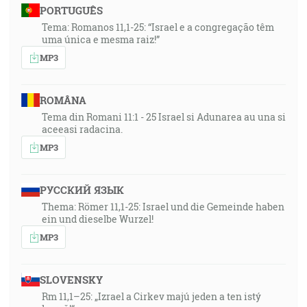
PORTUGUÊS
Tema: Romanos 11,1-25: “Israel e a congregação têm
uma única e mesma raiz!”
MP3
ROMÂNA
Tema din Romani 11:1 - 25 Israel si Adunarea au una si
aceeasi radacina.
MP3
РУССКИЙ ЯЗЫК
Thema: Römer 11,1-25: Israel und die Gemeinde haben
ein und dieselbe Wurzel!
MP3
SLOVENSKY
Rm 11,1–25: „Izrael a Cirkev majú jeden a ten istý