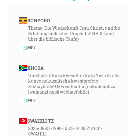
RUNYORO
Thema: Die Wiederkunft Jesu Christi und die
Erfüllung biblischer Prophetie! NR. 3. (und
über die biblische Taufe)
MP3
XHOSA
Umxholo: Ukuza kwesiBini kukaYesu Kristu
kunye nokuzaliseka kwesiprofeto
zebhaybhile! Okwesithathu (nakubhaptizo
lwamanzi ngokwebhayibhile)
MP3
SWAHILI TZ
2026-06-03-1990-10-28-14:00-Zurich-
SWAHILI