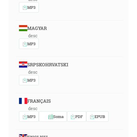
MP3
MAGYAR
desc
MP3
SRPSKOHRVATSKI
desc
MP3
FRANÇAIS
desc
MP3
Soma
PDF
EPUB