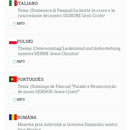
ITALIANO
Tema: (Domenica di Pasqua) La morte in croce e la
risurrezione del nostro SIGNORE Gesù Cristo!
MP3
POLSKI
Thema: (Ostersonntag) Leidenstod und Auferstehung
unseres HERRN Jesus Christus!
MP3
PORTUGUÊS
Tema: (Domingo de Páscoa) “Paixão e Ressurreição
de nosso SENHOR Jesus Cristo!”
MP3
ROMÂNA
Moartea prin suferință si învierea Domnului nostru
Isus Hristos