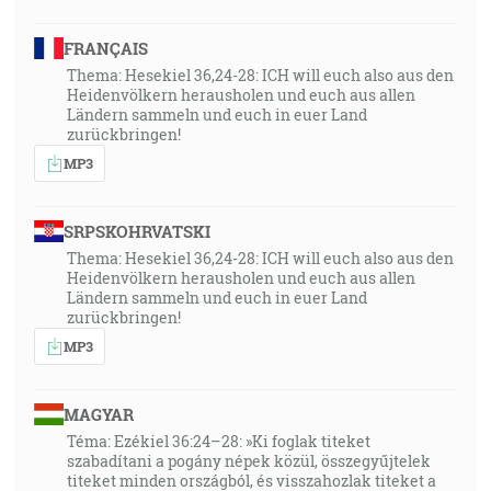
FRANÇAIS
Thema: Hesekiel 36,24-28: ICH will euch also aus den
Heidenvölkern herausholen und euch aus allen
Ländern sammeln und euch in euer Land
zurückbringen!
MP3
SRPSKOHRVATSKI
Thema: Hesekiel 36,24-28: ICH will euch also aus den
Heidenvölkern herausholen und euch aus allen
Ländern sammeln und euch in euer Land
zurückbringen!
MP3
MAGYAR
Téma: Ezékiel 36:24–28: »Ki foglak titeket
szabadítani a pogány népek közül, összegyűjtelek
titeket minden országból, és visszahozlak titeket a