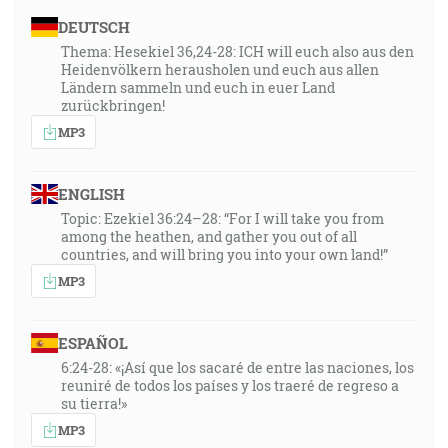
DEUTSCH
Thema: Hesekiel 36,24-28: ICH will euch also aus den
Heidenvölkern herausholen und euch aus allen
Ländern sammeln und euch in euer Land
zurückbringen!
MP3
ENGLISH
Topic: Ezekiel 36:24–28: “For I will take you from
among the heathen, and gather you out of all
countries, and will bring you into your own land!”
MP3
ESPAÑOL
6:24-28: «¡Así que los sacaré de entre las naciones, los
reuniré de todos los países y los traeré de regreso a
su tierra!»
MP3