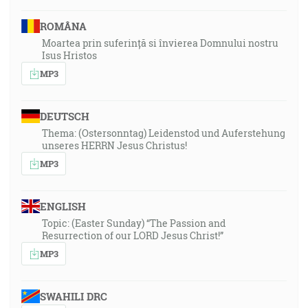
ROMÂNA
Moartea prin suferință si învierea Domnului nostru
Isus Hristos
MP3
DEUTSCH
Thema: (Ostersonntag) Leidenstod und Auferstehung
unseres HERRN Jesus Christus!
MP3
ENGLISH
Topic: (Easter Sunday) “The Passion and
Resurrection of our LORD Jesus Christ!”
MP3
SWAHILI DRC