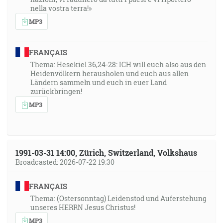
nella vostra terra!»
1:06:51
MP3
A Hospodin Bôh vysadil zahradu čiže raj v Édene, od
východu, a tam postavil človeka, ktorého utvoril. [1M
2:8]
FRANÇAIS
Thema: Hesekiel 36,24-28: ICH will euch also aus den
Heidenvölkern herausholen und euch aus allen
1:07:36
Ländern sammeln und euch in euer Land
A Ježiš mu povedal: Ameň ti hovorím, dnes budeš so
zurückbringen!
mnou v raji. [Lk 23:43]
MP3
1991-03-31 14:00, Zürich, Switzerland, Volkshaus
Broadcasted: 2026-07-22 19:30
FRANÇAIS
Thema: (Ostersonntag) Leidenstod und Auferstehung
unseres HERRN Jesus Christus!
MP3