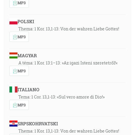
MP3
Božom v nevere, ale bol posilnený vo viere dajúc
slávu Bohu [Rm 4:18-20]
POLSKI
33:55
Thema: 1 Kor. 13,1-13: Von der wahren Liebe Gottes!
Požehnaný Bôh a Otec nášho Pána Ježiša Krista, ktorý
MP3
nás podľa svojho mnohého milosrdenstva znova
splodil cieľom živej nádeje vzkriesením Ježiša Krista
z mŕtvych … [1Pt 1:3]
MAGYAR
A téma: 1 Kor. 13:1–13: »Az igazi Isteni szeretetről!«
34:04
MP3
Kristus vo vás, nádeja slávy … [Kol 1:27]
ITALIANO
35:21
Tema: 1 Cor. 13,1-13: «Sul vero amore di Dio!»
Bôh nám je útočišťom a silou, pomocou v súženiach,
MP3
najdenou veľmi dokázanou. [Ž 46:2]
35:32
SRPSKOHRVATSKI
Sostúpil som k najspodnejším základom vrchov, zem
Thema: 1 Kor. 13,1-13: Von der wahren Liebe Gottes!
bola svojimi závorami zavrela za mnou na veky. Ale si