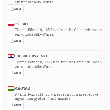
ein und dieselbe Wurzel!
A Ježiš pozrel na nich a povedal: U ľudí je to nemožné,
MP3
ale nie u Boha, lebo u Boha je všetko možné. [Mk 10:27]
26:02
POLSKI
A nahradím vám roky, ktoré požrala kobylka, pažravá
Thema: Römer 11,1-25: Israel und die Gemeinde haben
ein und dieselbe Wurzel!
chrobač, chrúst a húsenica, moje veľké vojsko, ktoré
som posielal na vás. [Jl 2:25]
MP3
27:48
SRPSKOHRVATSKI
Slová, ktoré vám ja hovorím, sú duch a sú život. [Jn
Thema: Römer 11,1-25: Israel und die Gemeinde haben
6:63]
ein und dieselbe Wurzel!
MP3
27:50
Tak teda viera z počutia a počutie skrze slovo Božie.
[Rm 10:17]
MAGYAR
A téma: Róma 11:1–25: »Izráel és a gyülekezet egy és
ugyanazon gyökérből származik!«
27:59
MP3
… ktorú máme sťa kotvu duše, bezpečnú a pevnú, a