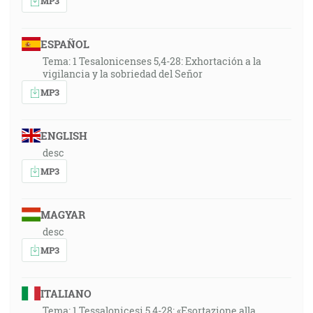
MP3
ESPAÑOL
Tema: 1 Tesalonicenses 5,4-28: Exhortación a la
vigilancia y la sobriedad del Señor
MP3
ENGLISH
desc
MP3
MAGYAR
desc
MP3
ITALIANO
Tema: 1 Tessalonicesi 5,4-28: «Esortazione alla