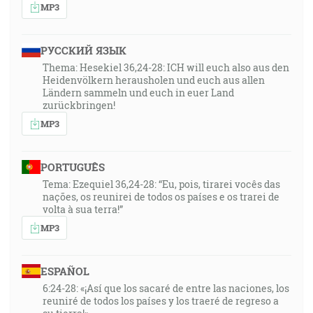
MP3
56:51
Keby sa tedy niekto vyčistil od toho, bude nádobou na
РУССКИЙ ЯЗЫК
česť, posvätenou, užitočnou hospodárovi,
Thema: Hesekiel 36,24-28: ICH will euch also aus den
prihotovenou ku každému dobrému skutku. [2Tm
Heidenvölkern herausholen und euch aus allen
2:21]
Ländern sammeln und euch in euer Land
zurückbringen!
57:15
MP3
… a práve preto dôverujem, že ten, ktorý započal vo
vás dobré dielo, ho aj dokoná a zachová až do dňa
PORTUGUÊS
Ježiša Krista … [Fp 1:6]
Tema: Ezequiel 36,24-28: “Eu, pois, tirarei vocês das
nações, os reunirei de todos os países e os trarei de
58:06
volta à sua terra!”
A ty, dieťatko, budeš sa volať prorokom Najvyššieho,
MP3
lebo pojdeš pred tvárou Pánovou prihotoviť jeho cesty
… [Lk 1:76]
ESPAÑOL
6:24-28: «¡Así que los sacaré de entre las naciones, los
1:01:05
reuniré de todos los países y los traeré de regreso a
A ty, Danielu, zavri tie slová a zapečať knihu až do