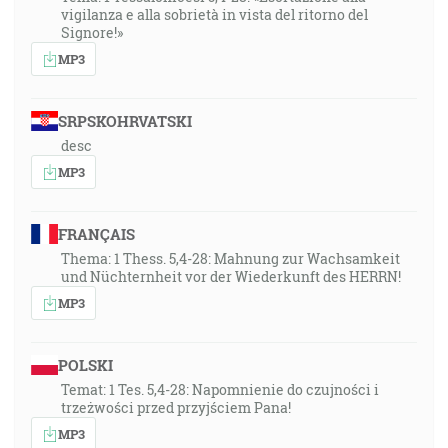
vigilanza e alla sobrietà in vista del ritorno del
Signore!»
MP3
SRPSKOHRVATSKI
desc
MP3
FRANÇAIS
Thema: 1 Thess. 5,4-28: Mahnung zur Wachsamkeit
und Nüchternheit vor der Wiederkunft des HERRN!
MP3
POLSKI
Temat: 1 Tes. 5,4-28: Napomnienie do czujności i
trzeżwości przed przyjściem Pana!
MP3