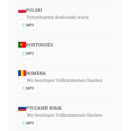
12:28
POLSKI
Lebo všetky zasľúbenia Božie, koľko ich je, sú v ňom
Potrzebujemy doskonałej wiary.
áno a preto aj skrze neho ameň, Bohu na slávu skrze
MP3
nás. [2Kor 1:20]
12:48
PORTUGUÊS
Ale nám Bôh zjavil skrze svojho Ducha. Lebo Duch
MP3
zpytuje všetko, aj hlbiny Božie. [1Kor 2:10]
17:27
ROMÂNA
Kto verí vo mňa, jako hovorí Písmo, rieky živej vody
Wir benötigen Vollkommenen Glauben
potečú z jeho vnútra. [Jn 7:38]
MP3
17:51
A bez viery nie je možné ľúbiť sa Bohu. Lebo ten, kto
РУССКИЙ ЯЗЫК
prichádza k Bohu, musí veriť, že je, a že tým, ktorí ho
Wir benötigen Vollkommenen Glauben
snažne hľadajú, je odplatiteľom. [Žd 11:6]
MP3