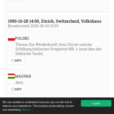
1990-10-28 14:00, Zürich, Switzerland, Volkshaus
Broadcasted: 2026-06-03 19:30
POLSKI
Thema: Die Wiederkunft Jesu Christi und die
Erfüllung biblischer Prophetie! NR. 3. (und über die
biblische Taufe)
MP3
MAGYAR
desc
MP3
We use cookies to understand how you use our site and to
I agree
ITALIANO
improve your experience. This includes personalizing content
and advertising.
Więcej ...
desc