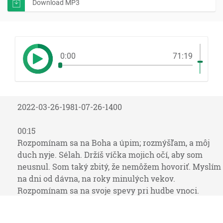
Download MP3
0:00
71:19
2022-03-26-1981-07-26-1400
00:15
Rozpomínam sa na Boha a úpim; rozmýšľam, a môj
duch nyje. Sélah. Držíš víčka mojich očí, aby som
neusnul. Som taký zbitý, že nemôžem hovoriť. Myslím
na dni od dávna, na roky minulých vekov.
Rozpomínam sa na svoje spevy pri hudbe vnoci.
Rozmýšľam vo svojom srdci, a môj duch zkúma, či
ozaj Pán zavrhne na veky a či už viacej nikdy