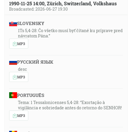
1990-11-25 14:00, Zürich, Switzerland, Volkshaus
Broadcasted: 2026-06-27 19:30
SLOVENSKY
1Ts 5,4-28: Čo všetko musí byť čítané ku príprave pred
návratom Pána.”
MP3
РУССКИЙ ЯЗЫК
desc
MP3
PORTUGUÊS
Tema: 1 Tessalonicenses 5,4-28: “Exortação à
vigilância e sobriedade antes do retorno do SENHOR!
MP3