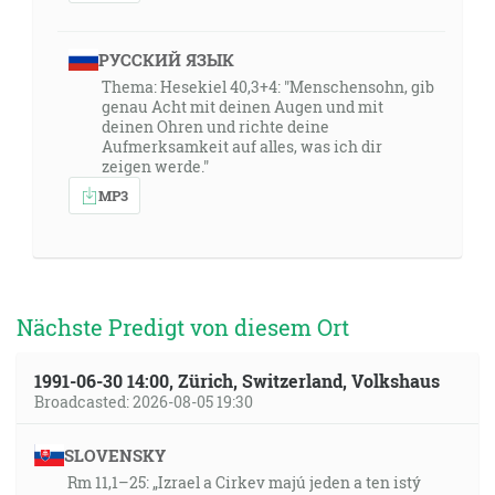
РУССКИЙ ЯЗЫК
Thema: Hesekiel 40,3+4: "Menschensohn, gib
genau Acht mit deinen Augen und mit
deinen Ohren und richte deine
Aufmerksamkeit auf alles, was ich dir
zeigen werde."
MP3
Nächste Predigt von diesem Ort
1991-06-30 14:00, Zürich, Switzerland, Volkshaus
Broadcasted: 2026-08-05 19:30
SLOVENSKY
Rm 11,1–25: „Izrael a Cirkev majú jeden a ten istý