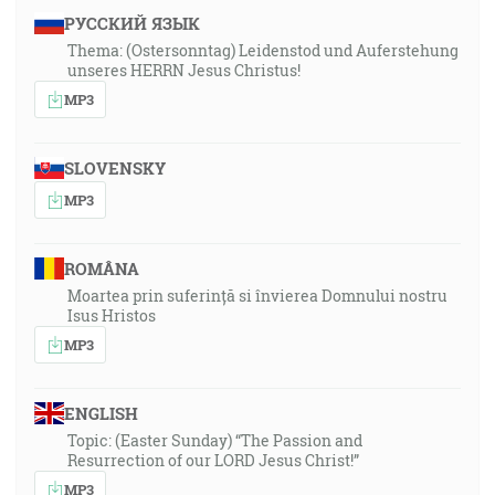
РУССКИЙ ЯЗЫК
Thema: (Ostersonntag) Leidenstod und Auferstehung
unseres HERRN Jesus Christus!
MP3
SLOVENSKY
MP3
ROMÂNA
Moartea prin suferință si învierea Domnului nostru
Isus Hristos
MP3
ENGLISH
Topic: (Easter Sunday) “The Passion and
Resurrection of our LORD Jesus Christ!”
MP3