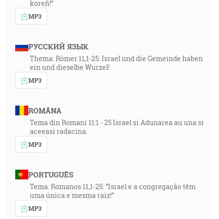
koreň!“
MP3
РУССКИЙ ЯЗЫК
Thema: Römer 11,1-25: Israel und die Gemeinde haben
ein und dieselbe Wurzel!
MP3
ROMÂNA
Tema din Romani 11:1 - 25 Israel si Adunarea au una si
aceeasi radacina.
MP3
PORTUGUÊS
Tema: Romanos 11,1-25: “Israel e a congregação têm
uma única e mesma raiz!”
MP3