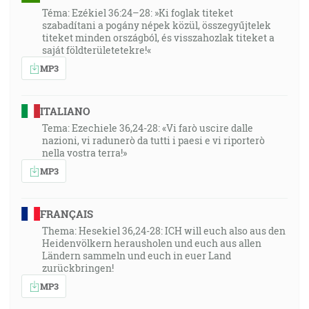
Téma: Ezékiel 36:24–28: »Ki foglak titeket
szabadítani a pogány népek közül, összegyűjtelek
titeket minden országból, és visszahozlak titeket a
saját földterületetekre!«
MP3
ITALIANO
Tema: Ezechiele 36,24-28: «Vi farò uscire dalle
nazioni, vi radunerò da tutti i paesi e vi riporterò
nella vostra terra!»
MP3
FRANÇAIS
Thema: Hesekiel 36,24-28: ICH will euch also aus den
Heidenvölkern herausholen und euch aus allen
Ländern sammeln und euch in euer Land
zurückbringen!
MP3