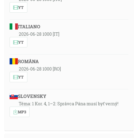
YT
ITALIANO
2026-06-28 1000 [IT]
YT
ROMÂNA
2026-06-28 1000 [RO]
YT
SLOVENSKY
Téma: 1 Kor. 4, 1–2: Správca Pána musí byť verný!
MP3