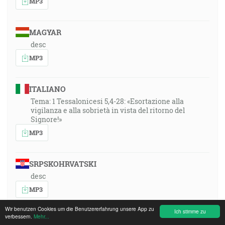
MP3
MAGYAR
desc
MP3
ITALIANO
Tema: 1 Tessalonicesi 5,4-28: «Esortazione alla
vigilanza e alla sobrietà in vista del ritorno del
Signore!»
MP3
SRPSKOHRVATSKI
desc
MP3
Wir benutzen Cookies um die Benutzererfahrung unsere App zu
Ich stimme zu
verbessern.
Mehr...
FRANÇAIS