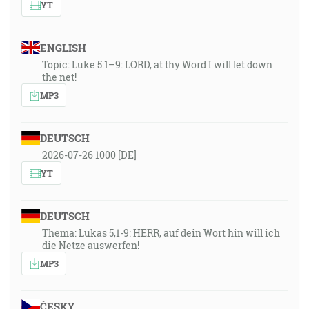
YT
ENGLISH
Topic: Luke 5:1–9: LORD, at thy Word I will let down
the net!
MP3
DEUTSCH
2026-07-26 1000 [DE]
YT
DEUTSCH
Thema: Lukas 5,1-9: HERR, auf dein Wort hin will ich
die Netze auswerfen!
MP3
ČESKY