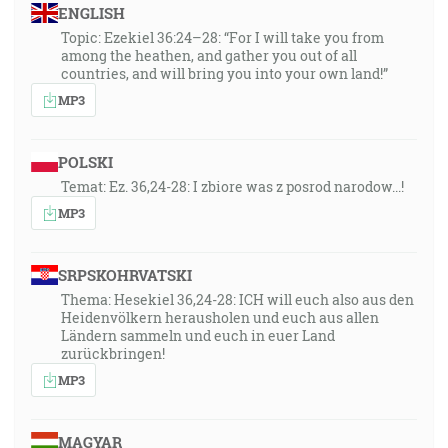
ENGLISH
Topic: Ezekiel 36:24–28: “For I will take you from
among the heathen, and gather you out of all
countries, and will bring you into your own land!”
MP3
POLSKI
Temat: Ez. 36,24-28: I zbiore was z posrod narodow...!
MP3
SRPSKOHRVATSKI
Thema: Hesekiel 36,24-28: ICH will euch also aus den
Heidenvölkern herausholen und euch aus allen
Ländern sammeln und euch in euer Land
zurückbringen!
MP3
MAGYAR