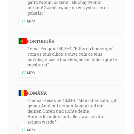
patrz twoimi oczami i słuchaj twoimi
uszami! Zwróć uwagę na wszystko, co ci
pokażę; "
MP3
PORTUGUÊS
Tema: Ezequiel 40;3+4: “Filho do homem, vê
com os teus olhos, e ouve com os teus
ouvidos, e põe a tua atenção em tudo o que te
mostrarei”
MP3
ROMÂNA
Thema: Hesekiel 40,3+4: "Menschensohn, gib
genau Acht mit deinen Augen und mit
deinen Ohren und richte deine
Aufmerksamkeit auf alles, was ich dir
zeigen werde."
MP3