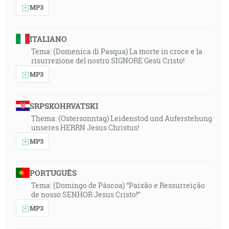
MP3
ITALIANO
Tema: (Domenica di Pasqua) La morte in croce e la
risurrezione del nostro SIGNORE Gesù Cristo!
MP3
SRPSKOHRVATSKI
Thema: (Ostersonntag) Leidenstod und Auferstehung
unseres HERRN Jesus Christus!
MP3
PORTUGUÊS
Tema: (Domingo de Páscoa) “Paixão e Ressurreição
de nosso SENHOR Jesus Cristo!”
MP3