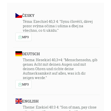
ČESKY
Téma: Ezechiel 40,3 4: "Synu člověčí, dávej
pozor svýma očima i ušima a dbej na
všechno, co ti ukážu."
MP3
DEUTSCH
Thema: Hesekiel 40,3+4: "Menschensohn, gib
genau Acht mit deinen Augen und mit
deinen Ohren und richte deine
Aufmerksamkeit auf alles, was ich dir
zeigen werde."
MP3
ENGLISH
Theme: Ezekiel 40:3 4: "Son of man, pay close