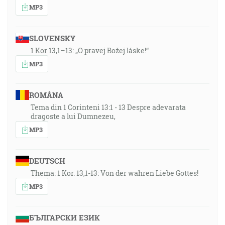
MP3
SLOVENSKY
1 Kor 13,1–13: „O pravej Božej láske!“
MP3
ROMÂNA
Tema din 1 Corinteni 13:1 - 13 Despre adevarata
dragoste a lui Dumnezeu,
MP3
DEUTSCH
Thema: 1 Kor. 13,1-13: Von der wahren Liebe Gottes!
MP3
БЪЛГАРСКИ ЕЗИК