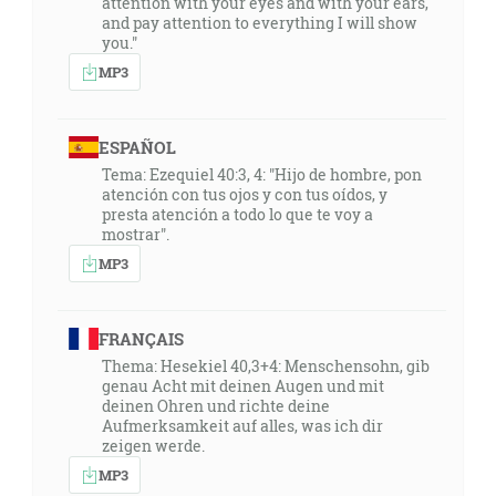
attention with your eyes and with your ears,
and pay attention to everything I will show
you."
MP3
ESPAÑOL
Tema: Ezequiel 40:3, 4: "Hijo de hombre, pon
atención con tus ojos y con tus oídos, y
presta atención a todo lo que te voy a
mostrar".
MP3
FRANÇAIS
Thema: Hesekiel 40,3+4: Menschensohn, gib
genau Acht mit deinen Augen und mit
deinen Ohren und richte deine
Aufmerksamkeit auf alles, was ich dir
zeigen werde.
MP3