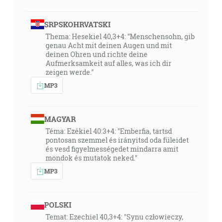
SRPSKOHRVATSKI
Thema: Hesekiel 40,3+4: "Menschensohn, gib
genau Acht mit deinen Augen und mit
deinen Ohren und richte deine
Aufmerksamkeit auf alles, was ich dir
zeigen werde."
MP3
MAGYAR
Téma: Ezékiel 40:3+4: "Emberfia, tartsd
pontosan szemmel és irányitsd oda füleidet
és vesd figyelmességedet mindarra amit
mondok és mutatok neked."
MP3
POLSKI
Temat: Ezechiel 40,3+4: "Synu człowieczy,