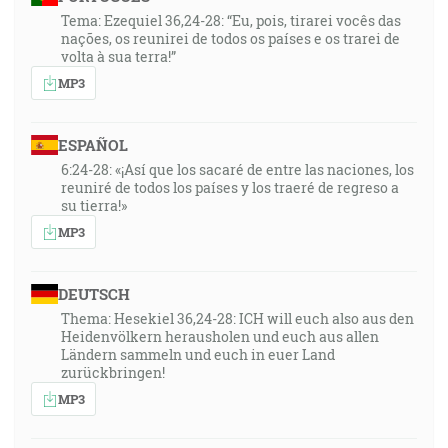
Tema: Ezequiel 36,24-28: “Eu, pois, tirarei vocês das
nações, os reunirei de todos os países e os trarei de
volta à sua terra!”
MP3
ESPAÑOL
6:24-28: «¡Así que los sacaré de entre las naciones, los
reuniré de todos los países y los traeré de regreso a
su tierra!»
MP3
DEUTSCH
Thema: Hesekiel 36,24-28: ICH will euch also aus den
Heidenvölkern herausholen und euch aus allen
Ländern sammeln und euch in euer Land
zurückbringen!
MP3