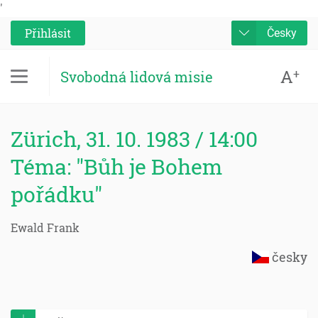
'
Přihlásit
Česky
A
+
Svobodná lidová misie
Zürich, 31. 10. 1983 / 14:00
Téma: "Bůh je Bohem
pořádku"
Ewald Frank
česky