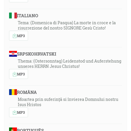
ITALIANO
Tema: (Domenica di Pasqua) La morte in croce e la
risurrezione del nostro SIGNORE Gesù Cristo!
MP3
SRPSKOHRVATSKI
Thema: (Ostersonntag) Leidenstod und Auferstehung
unseres HERRN Jesus Christus!
MP3
ROMÂNA
Moartea prin suferință si învierea Domnului nostru
Isus Hristos
MP3
PORTUGUÊS