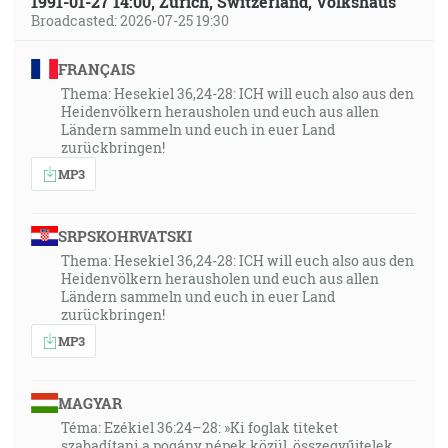
1991-01-27 14:00, Zürich, Switzerland, Volkshaus
Broadcasted: 2026-07-25 19:30
FRANÇAIS
Thema: Hesekiel 36,24-28: ICH will euch also aus den
Heidenvölkern herausholen und euch aus allen
Ländern sammeln und euch in euer Land
zurückbringen!
MP3
SRPSKOHRVATSKI
Thema: Hesekiel 36,24-28: ICH will euch also aus den
Heidenvölkern herausholen und euch aus allen
Ländern sammeln und euch in euer Land
zurückbringen!
MP3
MAGYAR
Téma: Ezékiel 36:24–28: »Ki foglak titeket
szabadítani a pogány népek közül, összegyűjtelek