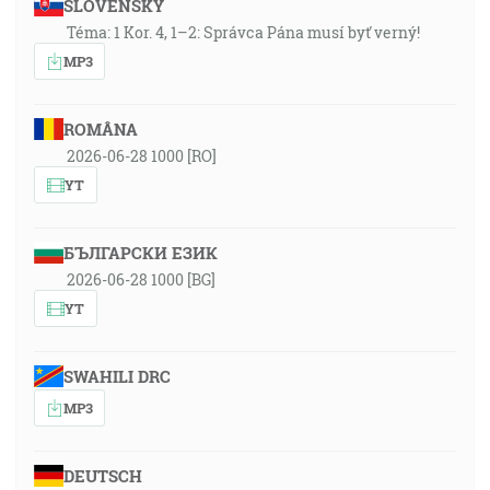
SLOVENSKY
Téma: 1 Kor. 4, 1–2: Správca Pána musí byť verný!
MP3
ROMÂNA
2026-06-28 1000 [RO]
YT
БЪЛГАРСКИ ЕЗИК
2026-06-28 1000 [BG]
YT
SWAHILI DRC
MP3
DEUTSCH