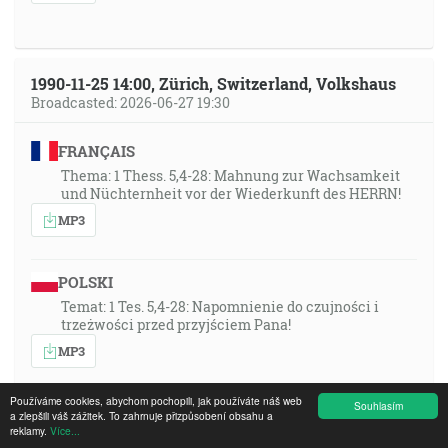
1990-11-25 14:00, Zürich, Switzerland, Volkshaus
Broadcasted: 2026-06-27 19:30
FRANÇAIS
Thema: 1 Thess. 5,4-28: Mahnung zur Wachsamkeit
und Nüchternheit vor der Wiederkunft des HERRN!
MP3
POLSKI
Temat: 1 Tes. 5,4-28: Napomnienie do czujności i
trzeżwości przed przyjściem Pana!
MP3
Používáme cookies, abychom pochopili, jak používáte náš web
Souhlasím
MAGYAR
a zlepšili váš zážitek. To zahrnuje přizpůsobení obsahu a
reklamy.
Více...
desc