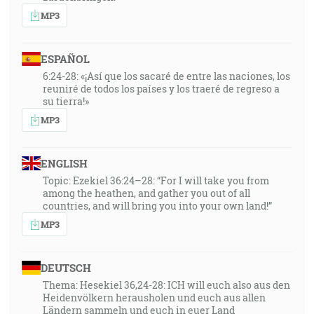
MP3
ESPAÑOL
6:24-28: «¡Así que los sacaré de entre las naciones, los
reuniré de todos los países y los traeré de regreso a
su tierra!»
MP3
ENGLISH
Topic: Ezekiel 36:24–28: “For I will take you from
among the heathen, and gather you out of all
countries, and will bring you into your own land!”
MP3
DEUTSCH
Thema: Hesekiel 36,24-28: ICH will euch also aus den
Heidenvölkern herausholen und euch aus allen
Ländern sammeln und euch in euer Land