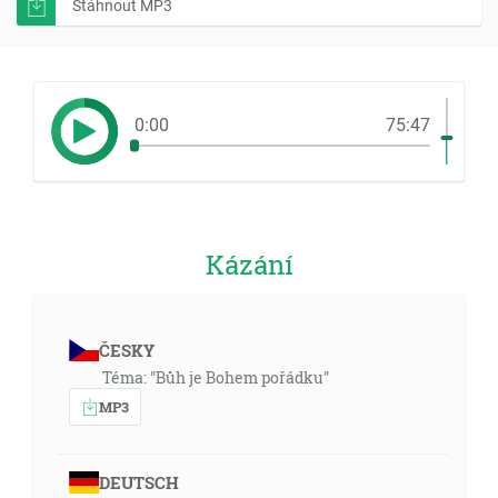
Stáhnout MP3
0:00
75:47
Kázání
ČESKY
Téma: "Bůh je Bohem pořádku"
MP3
DEUTSCH