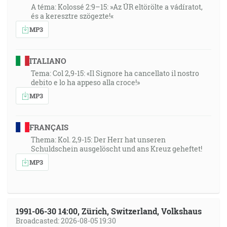
A téma: Kolossé 2:9–15: »Az ÚR eltörölte a vádíratot,
és a keresztre szögezte!«
MP3
ITALIANO
Tema: Col 2,9-15: «Il Signore ha cancellato il nostro
debito e lo ha appeso alla croce!»
MP3
FRANÇAIS
Thema: Kol. 2,9-15: Der Herr hat unseren
Schuldschein ausgelöscht und ans Kreuz geheftet!
MP3
1991-06-30 14:00, Zürich, Switzerland, Volkshaus
Broadcasted: 2026-08-05 19:30