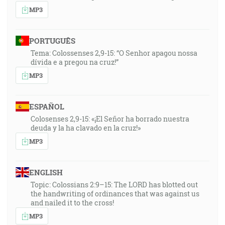
MP3
PORTUGUÊS
Tema: Colossenses 2,9-15: “O Senhor apagou nossa
dívida e a pregou na cruz!”
MP3
ESPAÑOL
Colosenses 2,9-15: «¡El Señor ha borrado nuestra
deuda y la ha clavado en la cruz!»
MP3
ENGLISH
Topic: Colossians 2:9–15: The LORD has blotted out
the handwriting of ordinances that was against us
and nailed it to the cross!
MP3