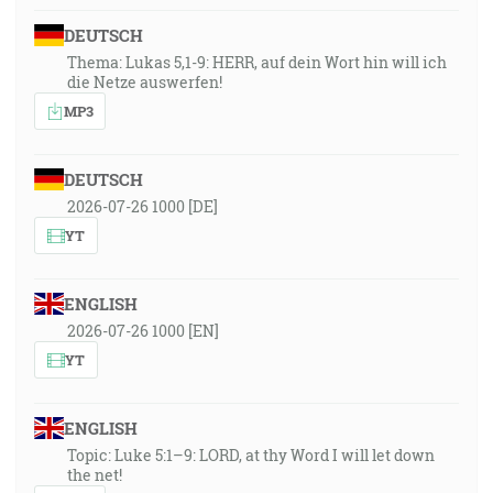
DEUTSCH
Thema: Lukas 5,1-9: HERR, auf dein Wort hin will ich
die Netze auswerfen!
MP3
DEUTSCH
2026-07-26 1000 [DE]
YT
ENGLISH
2026-07-26 1000 [EN]
YT
ENGLISH
Topic: Luke 5:1–9: LORD, at thy Word I will let down
the net!