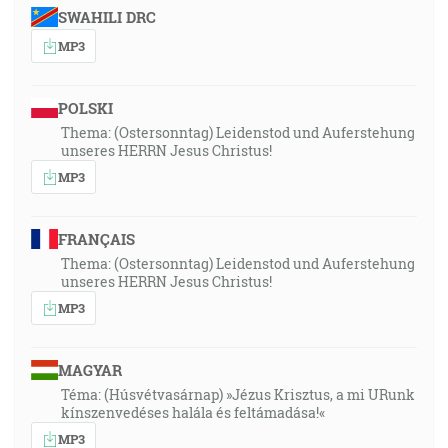
SWAHILI DRC
MP3
POLSKI
Thema: (Ostersonntag) Leidenstod und Auferstehung
unseres HERRN Jesus Christus!
MP3
FRANÇAIS
Thema: (Ostersonntag) Leidenstod und Auferstehung
unseres HERRN Jesus Christus!
MP3
MAGYAR
Téma: (Húsvétvasárnap) »Jézus Krisztus, a mi URunk
kínszenvedéses halála és feltámadása!«
MP3