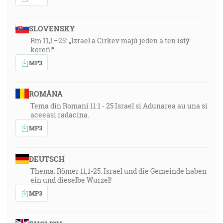
SLOVENSKY
Rm 11,1–25: „Izrael a Cirkev majú jeden a ten istý
koreň!“
MP3
ROMÂNA
Tema din Romani 11:1 - 25 Israel si Adunarea au una si
aceeasi radacina.
MP3
DEUTSCH
Thema: Römer 11,1-25: Israel und die Gemeinde haben
ein und dieselbe Wurzel!
MP3