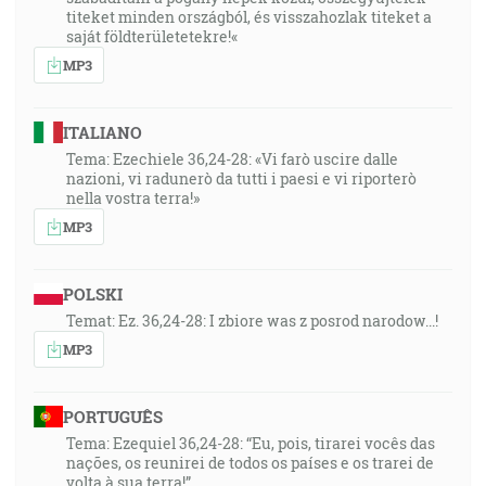
titeket minden országból, és visszahozlak titeket a
saját földterületetekre!«
MP3
ITALIANO
Tema: Ezechiele 36,24-28: «Vi farò uscire dalle
nazioni, vi radunerò da tutti i paesi e vi riporterò
nella vostra terra!»
MP3
POLSKI
Temat: Ez. 36,24-28: I zbiore was z posrod narodow...!
MP3
PORTUGUÊS
Tema: Ezequiel 36,24-28: “Eu, pois, tirarei vocês das
nações, os reunirei de todos os países e os trarei de
volta à sua terra!”