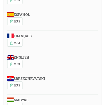
ESPAÑOL
MP3
FRANÇAIS
MP3
ENGLISH
MP3
SRPSKOHRVATSKI
MP3
MAGYAR