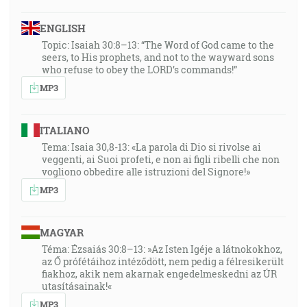
ENGLISH
Topic: Isaiah 30:8–13: “The Word of God came to the
seers, to His prophets, and not to the wayward sons
who refuse to obey the LORD’s commands!”
MP3
ITALIANO
Tema: Isaia 30,8-13: «La parola di Dio si rivolse ai
veggenti, ai Suoi profeti, e non ai figli ribelli che non
vogliono obbedire alle istruzioni del Signore!»
MP3
MAGYAR
Téma: Ézsaiás 30:8–13: »Az Isten Igéje a látnokokhoz,
az Ő prófétáihoz intéződött, nem pedig a félresikerült
fiakhoz, akik nem akarnak engedelmeskedni az ÚR
utasításainak!«
MP3