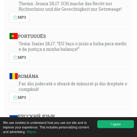
Thema: Jesaia 28,17: ICH mache das Recht zur
Richtschnur und die Gerechtigkeit zur Setzwaage!
MP3
PORTUGUÊS
Tema: Isaías 28,17: “EU faço o juizo a linha para medir
e da justiça a minha balança!”
MP3
ROMÂNA
Fac din judecată o sfoară de măsurat și din dreptate o
cumpănă!
MP3
РУССКИЙ ЯЗЫК
We use cookies to understand how you use our site and to
Thema: Jesaia 28,17: ICH mache das Recht zur
I agree
improve your experience. This includes personalizing content
Richtschnur und die Gerechtigkeit zur Setzwaage!
and advertising.
Więcej ...