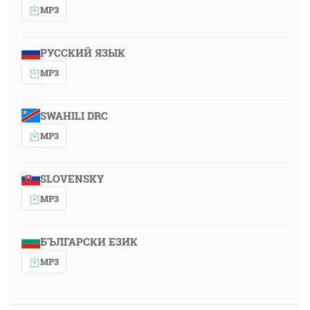
MP3
РУССКИЙ ЯЗЫК
MP3
SWAHILI DRC
MP3
SLOVENSKY
MP3
БЪЛГАРСКИ ЕЗИК
MP3