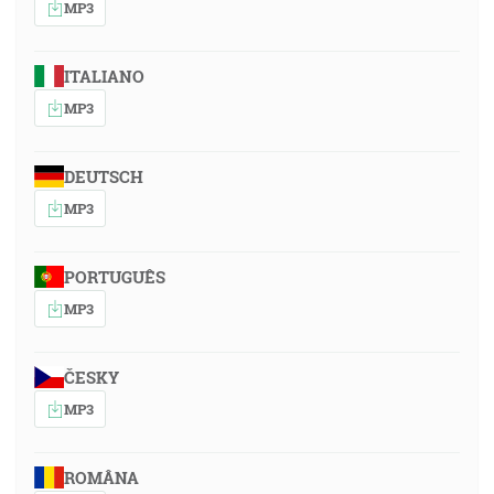
MP3
ITALIANO
MP3
DEUTSCH
MP3
PORTUGUÊS
MP3
ČESKY
MP3
ROMÂNA