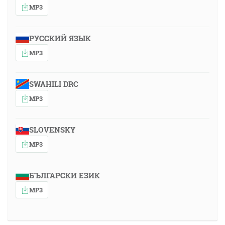
MP3
РУССКИЙ ЯЗЫК
MP3
SWAHILI DRC
MP3
SLOVENSKY
MP3
БЪЛГАРСКИ ЕЗИК
MP3