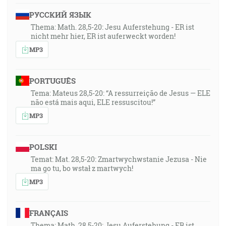
РУССКИЙ ЯЗЫК
Thema: Math. 28,5-20: Jesu Auferstehung - ER ist
nicht mehr hier, ER ist auferweckt worden!
MP3
PORTUGUÊS
Tema: Mateus 28,5-20: “A ressurreição de Jesus — ELE
não está mais aqui, ELE ressuscitou!”
MP3
POLSKI
Temat: Mat. 28,5-20: Zmartwychwstanie Jezusa - Nie
ma go tu, bo wstał z martwych!
MP3
FRANÇAIS
Thema: Math. 28,5-20: Jesu Auferstehung - ER ist