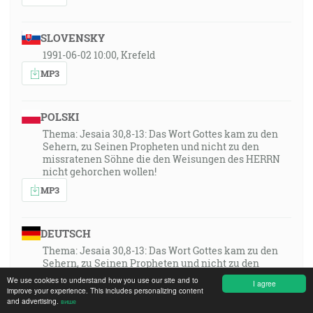
SLOVENSKY
1991-06-02 10:00, Krefeld
MP3
POLSKI
Thema: Jesaia 30,8-13: Das Wort Gottes kam zu den
Sehern, zu Seinen Propheten und nicht zu den
missratenen Söhne die den Weisungen des HERRN
nicht gehorchen wollen!
MP3
DEUTSCH
Thema: Jesaia 30,8-13: Das Wort Gottes kam zu den
Sehern, zu Seinen Propheten und nicht zu den
missratenen Söhne die den Weisungen des HERRN
We use cookies to understand how you use our site and to
I agree
nicht gehorchen wollen!
improve your experience. This includes personalizing content
and advertising.
више
MP3