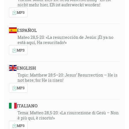
nicht mehr hier, ER ist auferweckt worden!
MP3
ESPAÑOL
Mateo 28,5-20: «La resurrección de Jesús: ¡Él ya no
está aquí, Ha resucitado!»
MP3
ENGLISH
Topic: Matthew 28:5–20: Jesus’ Resurrection – He is
not here; for He is risen!
MP3
ITALIANO
Tema: Matteo 28,5-20: «La risurrezione di Gesù – Non
è più qui, è risorto!»
MP3