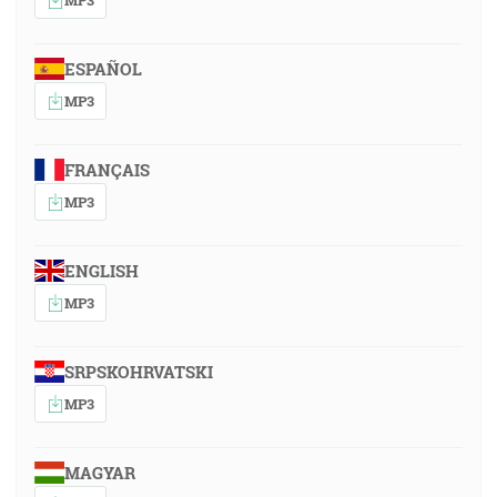
ESPAÑOL
MP3
FRANÇAIS
MP3
ENGLISH
MP3
SRPSKOHRVATSKI
MP3
MAGYAR