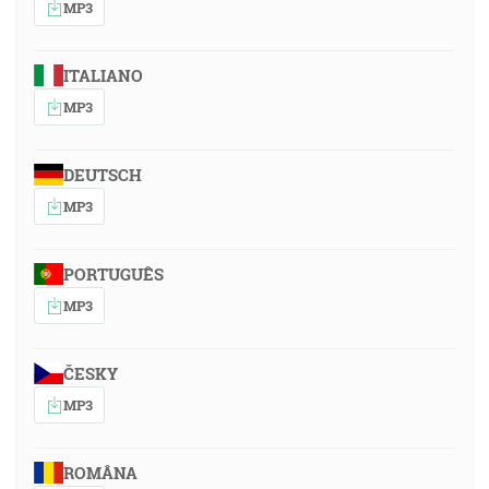
MP3
ITALIANO
MP3
DEUTSCH
MP3
PORTUGUÊS
MP3
ČESKY
MP3
ROMÂNA