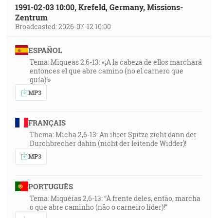
1991-02-03 10:00, Krefeld, Germany, Missions-
Zentrum
Broadcasted: 2026-07-12 10:00
ESPAÑOL
Tema: Miqueas 2:6-13: «¡A la cabeza de ellos marchará
entonces el que abre camino (no el carnero que
guía)!»
MP3
FRANÇAIS
Thema: Micha 2,6-13: An ihrer Spitze zieht dann der
Durchbrecher dahin (nicht der leitende Widder)!
MP3
PORTUGUÊS
Tema: Miquéias 2,6-13: “À frente deles, então, marcha
o que abre caminho (não o carneiro líder)!”