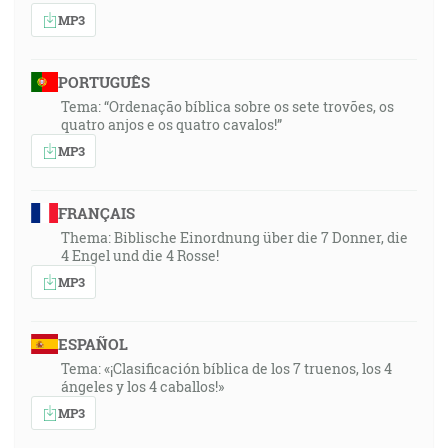
MP3
PORTUGUÊS
Tema: “Ordenação bíblica sobre os sete trovões, os
quatro anjos e os quatro cavalos!”
MP3
FRANÇAIS
Thema: Biblische Einordnung über die 7 Donner, die
4 Engel und die 4 Rosse!
MP3
ESPAÑOL
Tema: «¡Clasificación bíblica de los 7 truenos, los 4
ángeles y los 4 caballos!»
MP3