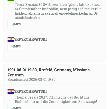
Téma: Ézsaiás 30:8–13: »Az Isten Igéje a látnokokhoz,
az Ő prófétáihoz intéződött, nem pedig a félresikerült
fiakhoz, akik nem akarnak engedelmeskedni az ÚR
utasításainak!«
MP3
SRPSKOHRVATSKI
MP3
1991-06-01 19:30, Krefeld, Germany, Missions-
Zentrum
Broadcasted: 2026-08-01 19:30
SRPSKOHRVATSKI
Thema: Jesaia 28,17: ICH mache das Recht zur
Richtschnur und die Gerechtigkeit zur Setzwaage!
MP3