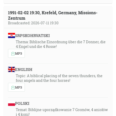
1991-02-02 19:30, Krefeld, Germany, Missions-
Zentrum
Broadcasted: 2026-07-11 19:30
SRPSKOHRVATSKI
Thema: Biblische Einordnung über die 7 Donner, die
4 Engel und die 4 Rosse!
MP3
ENGLISH
Topic: A biblical placing of the seven thunders, the
four angels and the four horses!
MP3
POLSKI
Temat: Biblijne uporządkowanie 7 Gromów, 4 aniołów
i 4 koni!