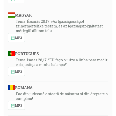
MAGYAR
Téma: Ézsaiás 28:17: »Az Igazságosságot
zsinormértékké teszem, és az igazságszolgáltatást
mérlegül állítom fel!«
MP3
PORTUGUÊS
Tema: Isaías 28,17: “EU faço o juizo a linha para medir
e da justiça a minha balança!”
MP3
ROMÂNA
Fac din judecată o sfoară de măsurat și din dreptate o
cumpănă!
MP3