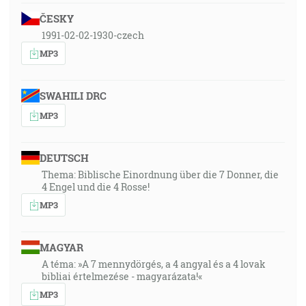
ČESKY
1991-02-02-1930-czech
MP3
SWAHILI DRC
MP3
DEUTSCH
Thema: Biblische Einordnung über die 7 Donner, die
4 Engel und die 4 Rosse!
MP3
MAGYAR
A téma: »A 7 mennydörgés, a 4 angyal és a 4 lovak
bibliai értelmezése - magyarázata!«
MP3