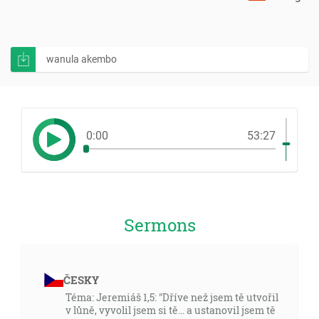
wanula akembo
0:00
53:27
Sermons
ČESKY
Téma: Jeremiáš 1,5: "Dříve než jsem tě utvořil
v lůně, vyvolil jsem si tě... a ustanovil jsem tě