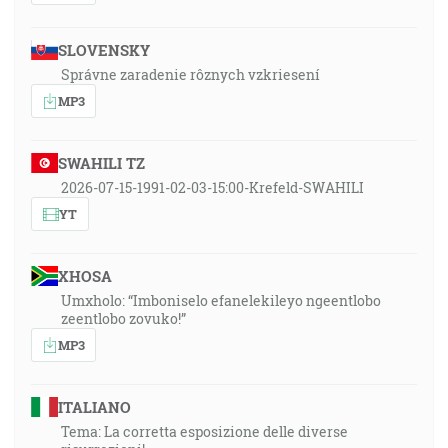
SLOVENSKY
Správne zaradenie rôznych vzkriesení
MP3
SWAHILI TZ
2026-07-15-1991-02-03-15:00-Krefeld-SWAHILI
YT
XHOSA
Umxholo: “Imboniselo efanelekileyo ngeentlobo
zeentlobo zovuko!”
MP3
ITALIANO
Tema: La corretta esposizione delle diverse