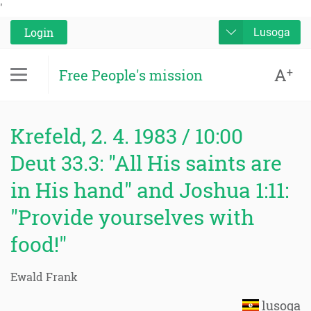
'
Login
Lusoga
A
+
Free People's mission
Krefeld, 2. 4. 1983 / 10:00
Deut 33.3: "All His saints are
in His hand" and Joshua 1:11:
"Provide yourselves with
food!"
Ewald Frank
lusoga