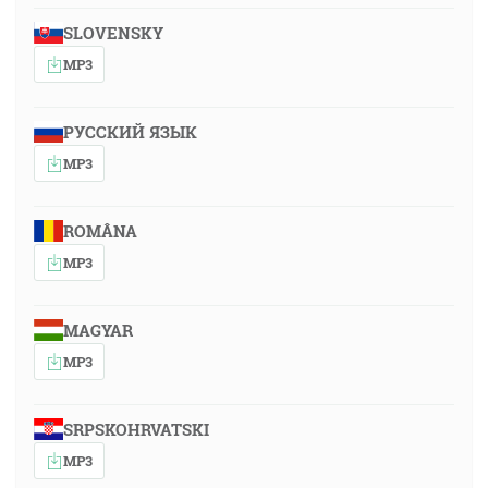
SLOVENSKY
MP3
РУССКИЙ ЯЗЫК
MP3
ROMÂNA
MP3
MAGYAR
MP3
SRPSKOHRVATSKI
MP3