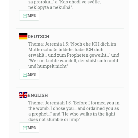
za proroka..." a "Kdo chodí ve světle,
neklopýtá a nekulhá".
MP3
DEUTSCH
Thema: Jeremia 1,5: "Noch ehe ICH dich im
Mutterschoße bildete, habe ICH dich
erwählt... und zum Propheten geweiht..." und
"Wer im Lichte wandelt, der stößt sich nicht
und humpelt nicht"
MP3
ENGLISH
Theme: Jeremiah 1:5: "Before I formed you in
the womb, I chose you... and ordained you as
a prophet..." and "He who walks in the light
does not stumble or limp"
MP3