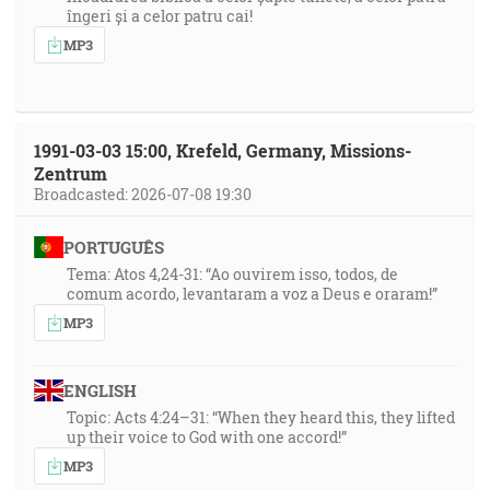
îngeri și a celor patru cai!
MP3
1991-03-03 15:00, Krefeld, Germany, Missions-
Zentrum
Broadcasted: 2026-07-08 19:30
PORTUGUÊS
Tema: Atos 4,24-31: “Ao ouvirem isso, todos, de
comum acordo, levantaram a voz a Deus e oraram!”
MP3
ENGLISH
Topic: Acts 4:24–31: “When they heard this, they lifted
up their voice to God with one accord!”
MP3