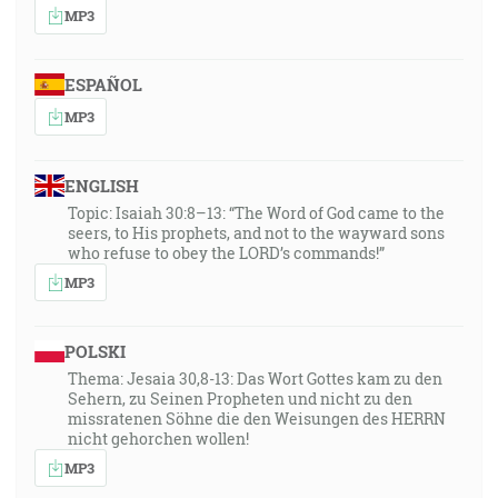
MP3
ESPAÑOL
MP3
ENGLISH
Topic: Isaiah 30:8–13: “The Word of God came to the
seers, to His prophets, and not to the wayward sons
who refuse to obey the LORD’s commands!”
MP3
POLSKI
Thema: Jesaia 30,8-13: Das Wort Gottes kam zu den
Sehern, zu Seinen Propheten und nicht zu den
missratenen Söhne die den Weisungen des HERRN
nicht gehorchen wollen!
MP3