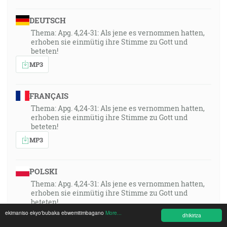
DEUTSCH
Thema: Apg. 4,24-31: Als jene es vernommen hatten,
erhoben sie einmütig ihre Stimme zu Gott und
beteten!
MP3
FRANÇAIS
Thema: Apg. 4,24-31: Als jene es vernommen hatten,
erhoben sie einmütig ihre Stimme zu Gott und
beteten!
MP3
POLSKI
Thema: Apg. 4,24-31: Als jene es vernommen hatten,
erhoben sie einmütig ihre Stimme zu Gott und
beteten!
ekimaniso ekyo'bubaka ebwemitimbagano
More...
MP3
dhikiriza