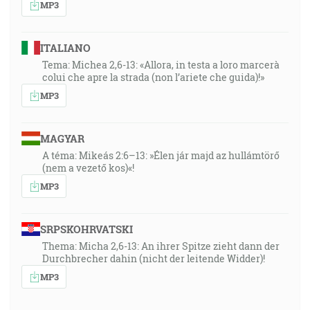
MP3
ITALIANO
Tema: Michea 2,6-13: «Allora, in testa a loro marcerà
colui che apre la strada (non l’ariete che guida)!»
MP3
MAGYAR
A téma: Mikeás 2:6–13: »Élen jár majd az hullámtörő
(nem a vezető kos)«!
MP3
SRPSKOHRVATSKI
Thema: Micha 2,6-13: An ihrer Spitze zieht dann der
Durchbrecher dahin (nicht der leitende Widder)!
MP3