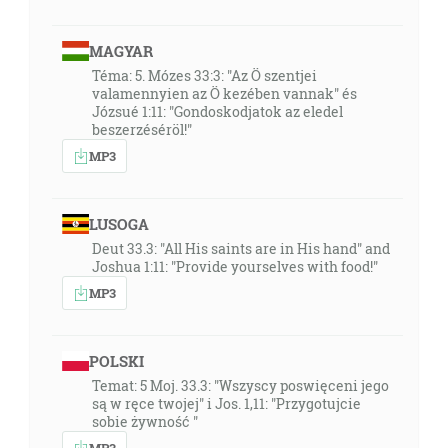
MAGYAR
Téma: 5. Mózes 33:3: "Az Ö szentjei
valamennyien az Ö kezében vannak" és
Józsué 1:11: "Gondoskodjatok az eledel
beszerzéséröl!"
MP3
LUSOGA
Deut 33.3: "All His saints are in His hand" and
Joshua 1:11: "Provide yourselves with food!"
MP3
POLSKI
Temat: 5 Moj. 33.3: "Wszyscy poswięceni jego
są w ręce twojej" i Jos. 1,11: "Przygotujcie
sobie żywność "
MP3