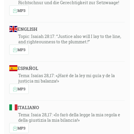
Richtschnur und die Gerechtigkeit zur Setzwaage!
MP3
ENGLISH
Topic: Isaiah 28:17: “Justice also will I lay to the line,
and righteousness to the plummet.!”
MP3
ESPAÑOL
Tema: Isaías 28,17: «¡Haré de la ley mi guía y de la
justicia mi balanza!»
MP3
ITALIANO
Tema: Isaia 28,17: «Io farò della legge la mia regola e
della giustizia la mia bilancia!»
MP3