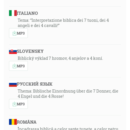
ITALIANO
Tema: “Interpretazione biblica dei 7 tuoni, dei 4
angeli e dei 4 cavalli!”
MP3
SLOVENSKY
Biblický výklad 7 hromov, 4 anjelov a 4 koní.
MP3
РУССКИЙ ЯЗЫК
Thema: Biblische Einordnung über die 7 Donner, die
4 Engel und die 4 Rosse!
MP3
ROMÂNA
Încadrarea biblică a celor șapte tunete, a celor patru