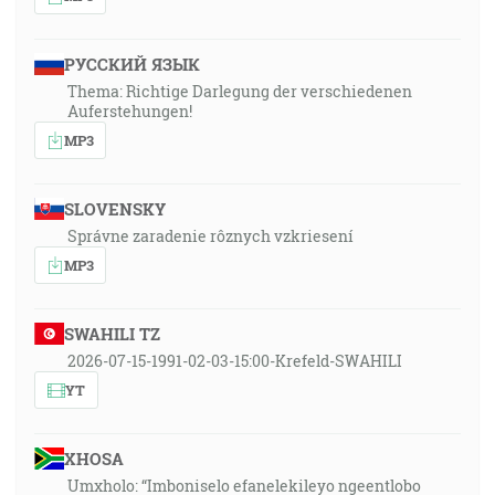
РУССКИЙ ЯЗЫК
Thema: Richtige Darlegung der verschiedenen
Auferstehungen!
MP3
SLOVENSKY
Správne zaradenie rôznych vzkriesení
MP3
SWAHILI TZ
2026-07-15-1991-02-03-15:00-Krefeld-SWAHILI
YT
XHOSA
Umxholo: “Imboniselo efanelekileyo ngeentlobo