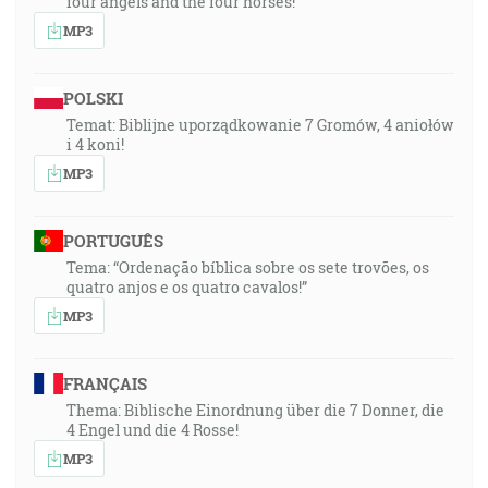
four angels and the four horses!
MP3
POLSKI
Temat: Biblijne uporządkowanie 7 Gromów, 4 aniołów
i 4 koni!
MP3
PORTUGUÊS
Tema: “Ordenação bíblica sobre os sete trovões, os
quatro anjos e os quatro cavalos!”
MP3
FRANÇAIS
Thema: Biblische Einordnung über die 7 Donner, die
4 Engel und die 4 Rosse!
MP3