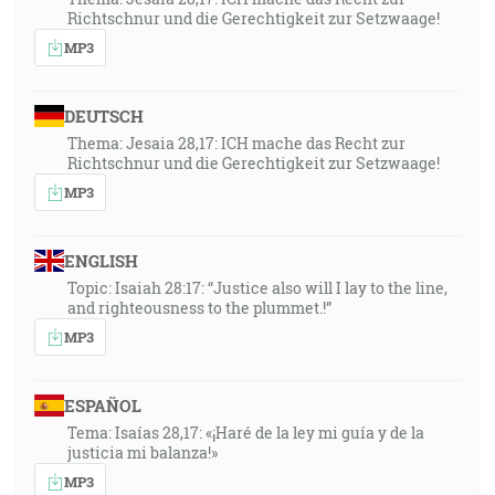
Richtschnur und die Gerechtigkeit zur Setzwaage!
MP3
DEUTSCH
Thema: Jesaia 28,17: ICH mache das Recht zur
Richtschnur und die Gerechtigkeit zur Setzwaage!
MP3
ENGLISH
Topic: Isaiah 28:17: “Justice also will I lay to the line,
and righteousness to the plummet.!”
MP3
ESPAÑOL
Tema: Isaías 28,17: «¡Haré de la ley mi guía y de la
justicia mi balanza!»
MP3