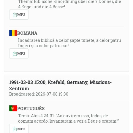
Thema: Biblische Einordnung über die 7 Donner, die
4 Engel und die 4 Rosse!
MP3
ROMÂNA
Încadrarea biblică a celor șapte tunete, a celor patru
îngeri și a celor patru cai!
MP3
1991-03-03 15:00, Krefeld, Germany, Missions-
Zentrum
Broadcasted: 2026-07-08 19:30
PORTUGUÊS
Tema: Atos 4,24-31: “Ao ouvirem isso, todos, de
comum acordo, levantaram a voz a Deus e oraram!”
MP3