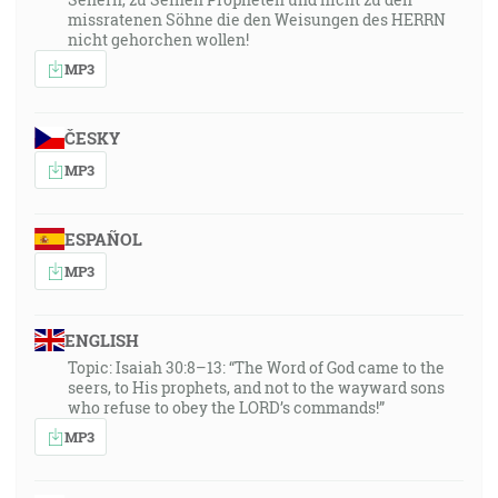
missratenen Söhne die den Weisungen des HERRN
nicht gehorchen wollen!
MP3
ČESKY
MP3
ESPAÑOL
MP3
ENGLISH
Topic: Isaiah 30:8–13: “The Word of God came to the
seers, to His prophets, and not to the wayward sons
who refuse to obey the LORD’s commands!”
MP3