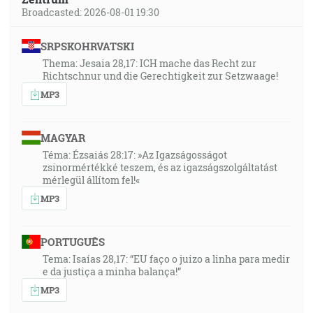
Broadcasted: 2026-08-01 19:30
SRPSKOHRVATSKI
Thema: Jesaia 28,17: ICH mache das Recht zur
Richtschnur und die Gerechtigkeit zur Setzwaage!
MP3
MAGYAR
Téma: Ézsaiás 28:17: »Az Igazságosságot
zsinormértékké teszem, és az igazságszolgáltatást
mérlegül állítom fel!«
MP3
PORTUGUÊS
Tema: Isaías 28,17: “EU faço o juizo a linha para medir
e da justiça a minha balança!”
MP3