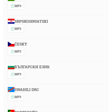
MP3
SRPSKOHRVATSKI
MP3
ČESKY
MP3
БЪЛГАРСКИ ЕЗИК
MP3
SWAHILI DRC
MP3