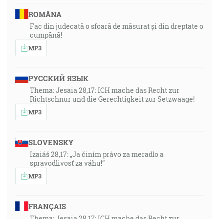
ROMÂNA
Fac din judecată o sfoară de măsurat și din dreptate o
cumpănă!
MP3
РУССКИЙ ЯЗЫК
Thema: Jesaia 28,17: ICH mache das Recht zur
Richtschnur und die Gerechtigkeit zur Setzwaage!
MP3
SLOVENSKY
Izaiáš 28,17: „Ja činím právo za meradlo a
spravodlivosť za váhu!“
MP3
FRANÇAIS
Thema: Jesaia 28,17: ICH mache das Recht zur