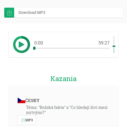
Download MP3
0:00
59:27
Kazania
ČESKY
Téma: "Božská fakta" a "Co hledají živí mezi
mrtvými?"
MP3