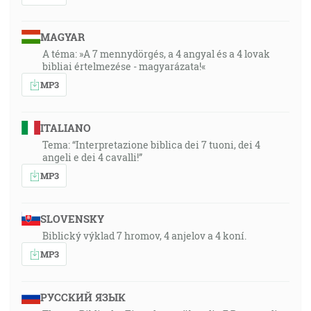
MAGYAR
A téma: »A 7 mennydörgés, a 4 angyal és a 4 lovak
bibliai értelmezése - magyarázata!«
MP3
ITALIANO
Tema: “Interpretazione biblica dei 7 tuoni, dei 4
angeli e dei 4 cavalli!”
MP3
SLOVENSKY
Biblický výklad 7 hromov, 4 anjelov a 4 koní.
MP3
РУССКИЙ ЯЗЫК