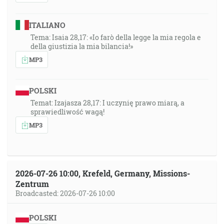
ITALIANO
Tema: Isaia 28,17: «Io farò della legge la mia regola e
della giustizia la mia bilancia!»
MP3
POLSKI
Temat: Izajasza 28,17: I uczynię prawo miarą, a
sprawiedliwość wagą!
MP3
2026-07-26 10:00, Krefeld, Germany, Missions-
Zentrum
Broadcasted: 2026-07-26 10:00
POLSKI