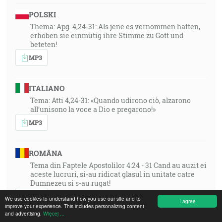
POLSKI
Thema: Apg. 4,24-31: Als jene es vernommen hatten,
erhoben sie einmütig ihre Stimme zu Gott und
beteten!
MP3
ITALIANO
Tema: Atti 4,24-31: «Quando udirono ciò, alzarono
all’unisono la voce a Dio e pregarono!»
MP3
ROMÂNA
Tema din Faptele Apostolilor 4:24 - 31 Cand au auzit ei
aceste lucruri, si-au ridicat glasul in unitate catre
Dumnezeu si s-au rugat!
MP3
We use cookies to understand how you use our site and to
I agree
improve your experience. This includes personalizing content
and advertising.
Więcej ...