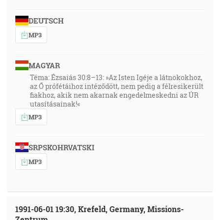
DEUTSCH
MP3
MAGYAR
Téma: Ézsaiás 30:8–13: »Az Isten Igéje a látnokokhoz,
az Ő prófétáihoz intéződött, nem pedig a félresikerült
fiakhoz, akik nem akarnak engedelmeskedni az ÚR
utasításainak!«
MP3
SRPSKOHRVATSKI
MP3
1991-06-01 19:30, Krefeld, Germany, Missions-
Zentrum