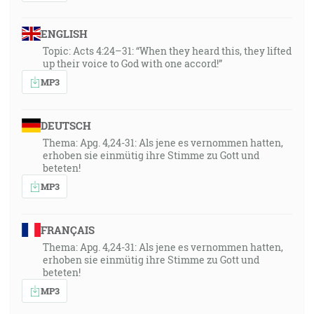
ENGLISH
Topic: Acts 4:24–31: “When they heard this, they lifted
up their voice to God with one accord!”
MP3
DEUTSCH
Thema: Apg. 4,24-31: Als jene es vernommen hatten,
erhoben sie einmütig ihre Stimme zu Gott und
beteten!
MP3
FRANÇAIS
Thema: Apg. 4,24-31: Als jene es vernommen hatten,
erhoben sie einmütig ihre Stimme zu Gott und
beteten!
MP3