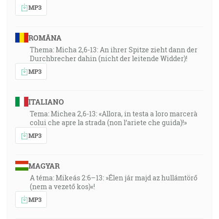
MP3
ROMÂNA
Thema: Micha 2,6-13: An ihrer Spitze zieht dann der
Durchbrecher dahin (nicht der leitende Widder)!
MP3
ITALIANO
Tema: Michea 2,6-13: «Allora, in testa a loro marcerà
colui che apre la strada (non l’ariete che guida)!»
MP3
MAGYAR
A téma: Mikeás 2:6–13: »Élen jár majd az hullámtörő
(nem a vezető kos)«!
MP3