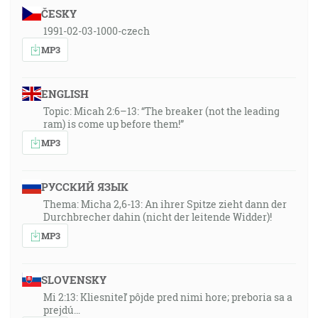
ČESKY
1991-02-03-1000-czech
MP3
ENGLISH
Topic: Micah 2:6–13: “The breaker (not the leading
ram) is come up before them!”
MP3
РУССКИЙ ЯЗЫК
Thema: Micha 2,6-13: An ihrer Spitze zieht dann der
Durchbrecher dahin (nicht der leitende Widder)!
MP3
SLOVENSKY
Mi 2:13: Kliesniteľ pôjde pred nimi hore; preboria sa a
prejdú…