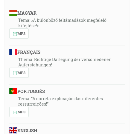
MAGYAR
Téma: »A különböző feltámadások megfelelő
kifejtése!«
MP3
FRANÇAIS
Thema: Richtige Darlegung der verschiedenen
Auferstehungen!
MP3
PORTUGUÊS
Tema: “A correta explicação das diferentes
ressurreições!”
MP3
ENGLISH