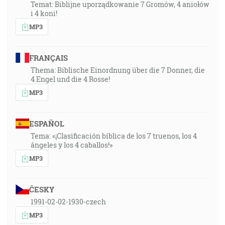
Temat: Biblijne uporządkowanie 7 Gromów, 4 aniołów
i 4 koni!
MP3
FRANÇAIS
Thema: Biblische Einordnung über die 7 Donner, die
4 Engel und die 4 Rosse!
MP3
ESPAÑOL
Tema: «¡Clasificación bíblica de los 7 truenos, los 4
ángeles y los 4 caballos!»
MP3
ČESKY
1991-02-02-1930-czech
MP3