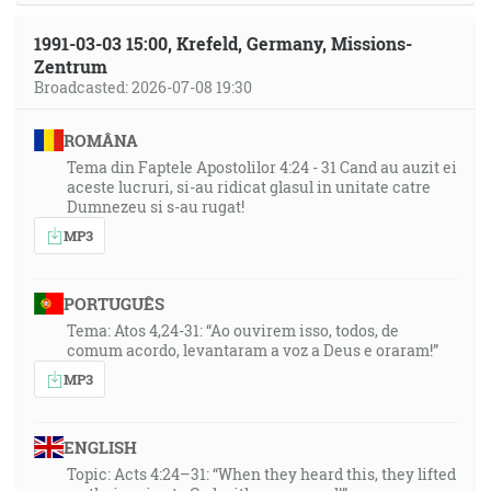
1991-03-03 15:00, Krefeld, Germany, Missions-
Zentrum
Broadcasted: 2026-07-08 19:30
ROMÂNA
Tema din Faptele Apostolilor 4:24 - 31 Cand au auzit ei
aceste lucruri, si-au ridicat glasul in unitate catre
Dumnezeu si s-au rugat!
MP3
PORTUGUÊS
Tema: Atos 4,24-31: “Ao ouvirem isso, todos, de
comum acordo, levantaram a voz a Deus e oraram!”
MP3
ENGLISH
Topic: Acts 4:24–31: “When they heard this, they lifted