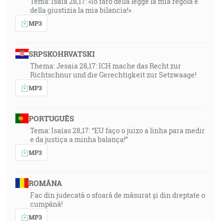
Tema: Isaia 28,17: «Io farò della legge la mia regola e
della giustizia la mia bilancia!»
MP3
SRPSKOHRVATSKI
Thema: Jesaia 28,17: ICH mache das Recht zur
Richtschnur und die Gerechtigkeit zur Setzwaage!
MP3
PORTUGUÊS
Tema: Isaías 28,17: “EU faço o juizo a linha para medir
e da justiça a minha balança!”
MP3
ROMÂNA
Fac din judecată o sfoară de măsurat și din dreptate o
cumpănă!
MP3