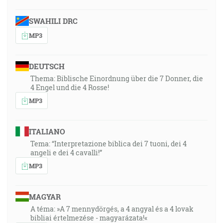
SWAHILI DRC
MP3
DEUTSCH
Thema: Biblische Einordnung über die 7 Donner, die
4 Engel und die 4 Rosse!
MP3
ITALIANO
Tema: “Interpretazione biblica dei 7 tuoni, dei 4
angeli e dei 4 cavalli!”
MP3
MAGYAR
A téma: »A 7 mennydörgés, a 4 angyal és a 4 lovak
bibliai értelmezése - magyarázata!«