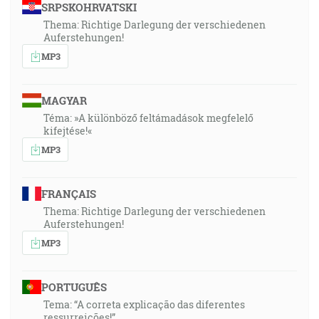
SRPSKOHRVATSKI
Thema: Richtige Darlegung der verschiedenen
Auferstehungen!
MP3
MAGYAR
Téma: »A különböző feltámadások megfelelő
kifejtése!«
MP3
FRANÇAIS
Thema: Richtige Darlegung der verschiedenen
Auferstehungen!
MP3
PORTUGUÊS
Tema: “A correta explicação das diferentes
ressurreições!”