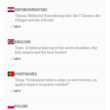
SRPSKOHRVATSKI
Thema: Biblische Einordnung über die 7 Donner, die
4 Engel und die 4 Rosse!
MP3
ENGLISH
Topic: A biblical placing of the seven thunders, the
four angels and the four horses!
MP3
PORTUGUÊS
Tema: “Ordenação bíblica sobre os sete trovões, os
quatro anjos e os quatro cavalos!”
MP3
POLSKI