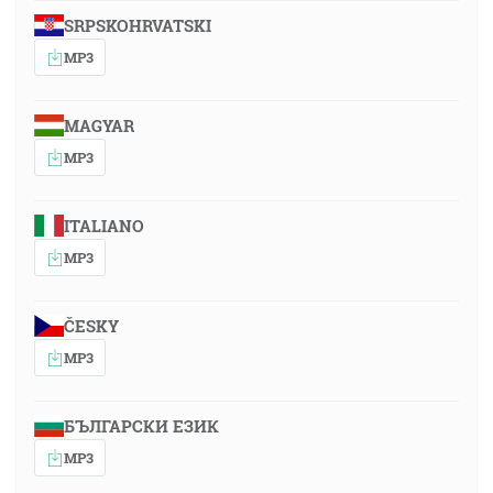
SRPSKOHRVATSKI
MP3
MAGYAR
MP3
ITALIANO
MP3
ČESKY
MP3
БЪЛГАРСКИ ЕЗИК
MP3