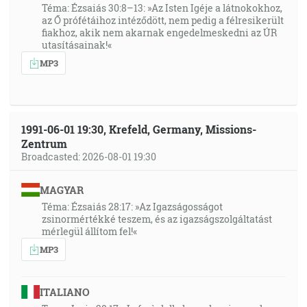
Téma: Ézsaiás 30:8–13: »Az Isten Igéje a látnokokhoz,
az Ő prófétáihoz intéződött, nem pedig a félresikerült
fiakhoz, akik nem akarnak engedelmeskedni az ÚR
utasításainak!«
MP3
1991-06-01 19:30, Krefeld, Germany, Missions-
Zentrum
Broadcasted: 2026-08-01 19:30
MAGYAR
Téma: Ézsaiás 28:17: »Az Igazságosságot
zsinormértékké teszem, és az igazságszolgáltatást
mérlegül állítom fel!«
MP3
ITALIANO