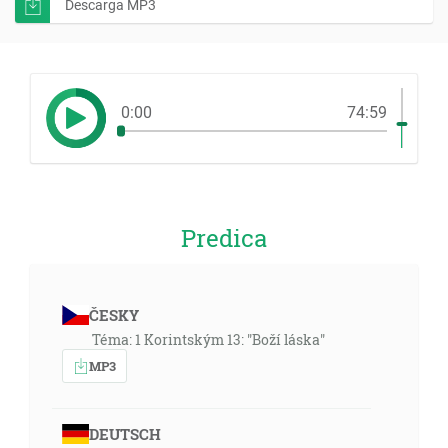
Descarga MP3
0:00
74:59
Predica
ČESKY
Téma: 1 Korintským 13: "Boží láska"
MP3
DEUTSCH