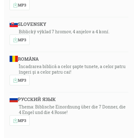
MP3
SLOVENSKY
Biblický výklad 7 hromov, 4 anjelov a 4 koní.
MP3
ROMÂNA
Încadrarea biblică a celor șapte tunete, a celor patru
îngeri și a celor patru cai!
MP3
РУССКИЙ ЯЗЫК
Thema: Biblische Einordnung über die 7 Donner, die
4 Engel und die 4 Rosse!
MP3