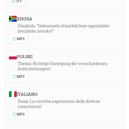
YT
XHOSA
Umxholo: “Imboniselo efanelekileyo ngeentlobo
zeentlobo zovuko!”
MP3
POLSKI
Thema: Richtige Darlegung der verschiedenen
Auferstehungen!
MP3
ITALIANO
Tema: La corretta esposizione delle diverse
risurrezioni!
MP3