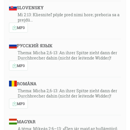
SLOVENSKY
Mi 2:13: Kliesniteľ pôjde pred nimi hore; preboria sa a
prejdú…
MP3
РУССКИЙ ЯЗЫК
Thema: Micha 2,6-13: An ihrer Spitze zieht dann der
Durchbrecher dahin (nicht der leitende Widder)!
MP3
ROMÂNA
Thema: Micha 2,6-13: An ihrer Spitze zieht dann der
Durchbrecher dahin (nicht der leitende Widder)!
MP3
MAGYAR
A téma: Mikeás 2:6–13: »Élen jár majd az hullámtörő