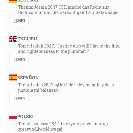
Thema: Jesaia 28,17: ICH mache das Recht zur
Richtschnur und die Gerechtigkeit zur Setzwaage!
MP3
ENGLISH
Topic: Isaiah 28:17: “Justice also will I lay to the line,
and righteousness to the plummet.!”
MP3
ESPAÑOL
Tema: Isaías 28,17: «¡Haré de la ley mi guía y de la
justicia mi balanza!»
MP3
POLSKI
Temat: Izajasza 28,17: I uczynię prawo miarą, a
sprawiedliwość wagą!