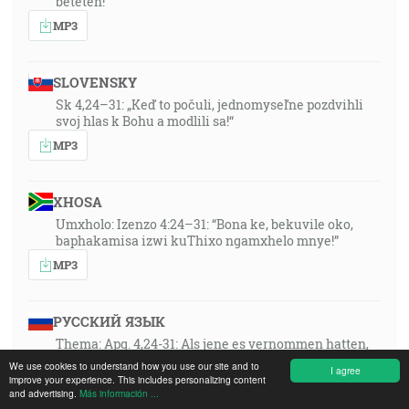
beteten!
MP3
SLOVENSKY
Sk 4,24–31: „Keď to počuli, jednomyseľne pozdvihli
svoj hlas k Bohu a modlili sa!“
MP3
XHOSA
Umxholo: Izenzo 4:24–31: “Bona ke, bekuvile oko,
baphakamisa izwi kuThixo ngamxhelo mnye!”
MP3
РУССКИЙ ЯЗЫК
Thema: Apg. 4,24-31: Als jene es vernommen hatten,
erhoben sie einmütig ihre Stimme zu Gott und
We use cookies to understand how you use our site and to
I agree
beteten!
improve your experience. This includes personalizing content
and advertising.
Más información ...
MP3