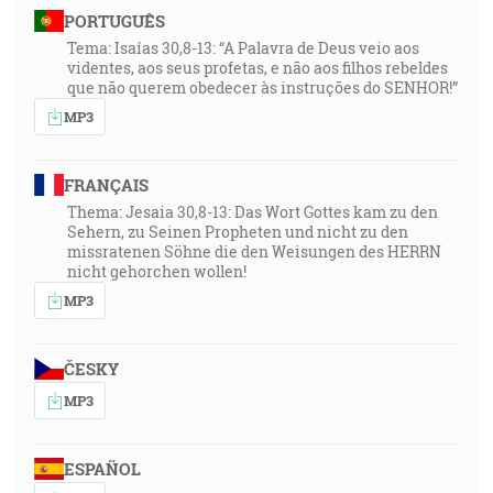
PORTUGUÊS
Tema: Isaías 30,8-13: “A Palavra de Deus veio aos
videntes, aos seus profetas, e não aos filhos rebeldes
que não querem obedecer às instruções do SENHOR!”
MP3
FRANÇAIS
Thema: Jesaia 30,8-13: Das Wort Gottes kam zu den
Sehern, zu Seinen Propheten und nicht zu den
missratenen Söhne die den Weisungen des HERRN
nicht gehorchen wollen!
MP3
ČESKY
MP3
ESPAÑOL