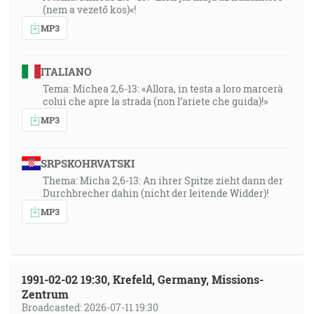
(nem a vezető kos)«!
MP3
ITALIANO
Tema: Michea 2,6-13: «Allora, in testa a loro marcerà
colui che apre la strada (non l’ariete che guida)!»
MP3
SRPSKOHRVATSKI
Thema: Micha 2,6-13: An ihrer Spitze zieht dann der
Durchbrecher dahin (nicht der leitende Widder)!
MP3
1991-02-02 19:30, Krefeld, Germany, Missions-
Zentrum
Broadcasted: 2026-07-11 19:30