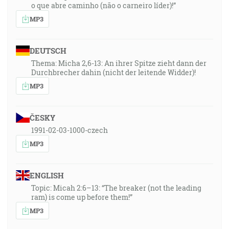
o que abre caminho (não o carneiro líder)!”
MP3
DEUTSCH
Thema: Micha 2,6-13: An ihrer Spitze zieht dann der
Durchbrecher dahin (nicht der leitende Widder)!
MP3
ČESKY
1991-02-03-1000-czech
MP3
ENGLISH
Topic: Micah 2:6–13: “The breaker (not the leading
ram) is come up before them!”
MP3