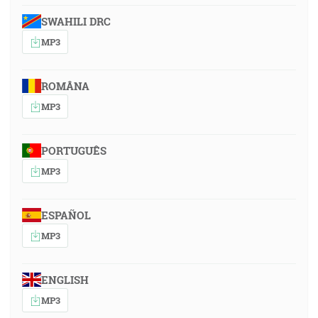
SWAHILI DRC
MP3
ROMÂNA
MP3
PORTUGUÊS
MP3
ESPAÑOL
MP3
ENGLISH
MP3