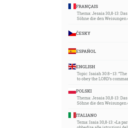
FRANÇAIS
Thema: Jesaia 30,8-13: Da
Söhne die den Weisungen 
ČESKY
ESPAÑOL
ENGLISH
Topic: Isaiah 30:8–13: “Th
to obey the LORD’s comman
POLSKI
Thema: Jesaia 30,8-13: Da
Söhne die den Weisungen 
ITALIANO
Tema: Isaia 30,8-13: «La paro
obbedire alle istruzioni de