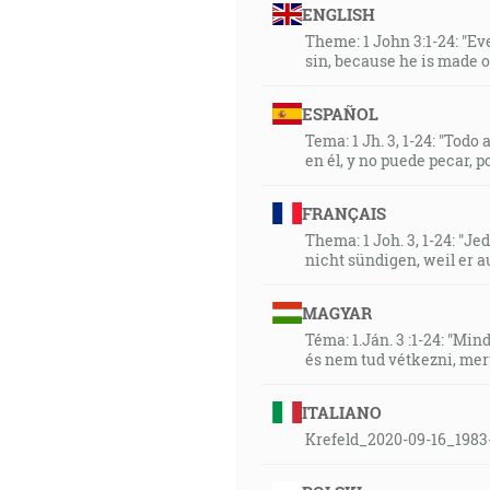
ENGLISH
Theme: 1 John 3:1-24: "Ev
sin, because he is made o
ESPAÑOL
Tema: 1 Jh. 3, 1-24: "Tod
en él, y no puede pecar, p
FRANÇAIS
Thema: 1 Joh. 3, 1-24: "Je
nicht sündigen, weil er au
MAGYAR
Téma: 1.Ján. 3 :1-24: "M
és nem tud vétkezni, mert 
ITALIANO
Krefeld_2020-09-16_1983