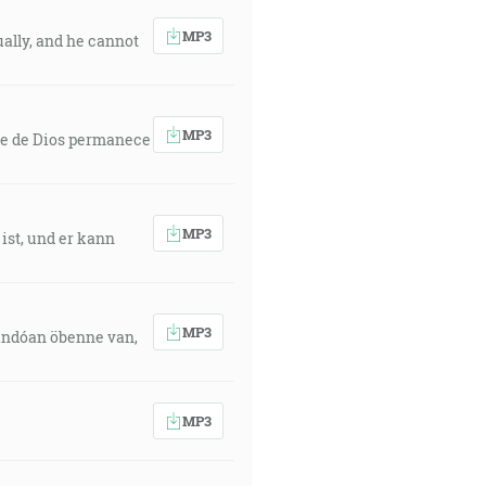
MP3
ually, and he cannot
MP3
ente de Dios permanece
MP3
 ist, und er kann
MP3
dandóan öbenne van,
MP3