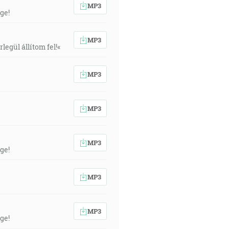
MP3
ge!
MP3
egül állítom fel!«
MP3
MP3
MP3
ge!
MP3
MP3
ge!