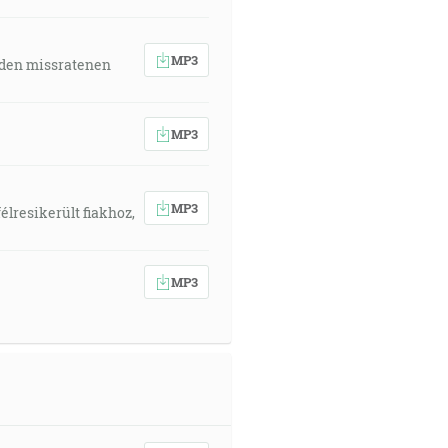
MP3
 den missratenen
MP3
MP3
élresikerült fiakhoz,
MP3