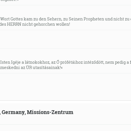
s Wort Gottes kam zu den Sehern, zu Seinen Propheten und nicht zu
des HERRN nicht gehorchen wollen!
Isten Igéje a látnokokhoz, az Ő prófétáihoz intéződött, nem pedig a f
meskedni az ÚR utasításainak!«
ld, Germany, Missions-Zentrum