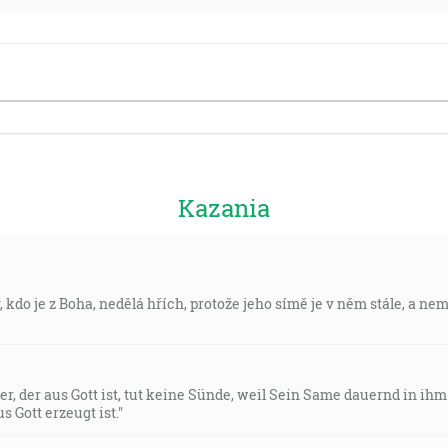
Kazania
, kdo je z Boha, nedělá hřích, protože jeho símě je v něm stále, a nem
der, der aus Gott ist, tut keine Sünde, weil Sein Same dauernd in ihm
s Gott erzeugt ist."