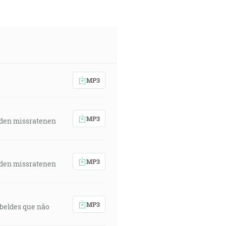
MP3
MP3
 den missratenen
MP3
 den missratenen
MP3
rebeldes que não