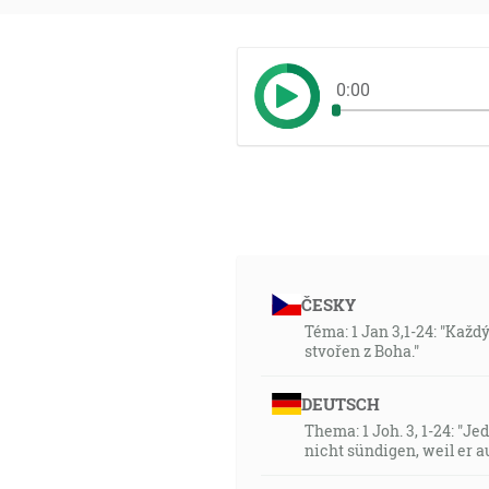
0:00
ČESKY
Téma: 1 Jan 3,1-24: "Každý
stvořen z Boha."
DEUTSCH
Thema: 1 Joh. 3, 1-24: "Je
nicht sündigen, weil er au