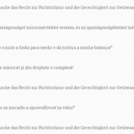
mache das Recht zur Richtschnur und die Gerechtigkeit zur Setzwaa
gazságosságot zsinormértékké teszem, és az igazságszolgáltatást mérl
o o juizo a linha para medir e da justiça a minha balança!”
de măsurat și din dreptate o cumpănă!
mache das Recht zur Richtschnur und die Gerechtigkeit zur Setzwaa
vo za meradlo a spravodlivosť za váhu!“
mache das Recht zur Richtschnur und die Gerechtigkeit zur Setzwaa