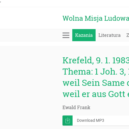
'
Wolna Misja Ludow
Kazania
Literatura
Krefeld, 9. 1. 198
Thema: 1 Joh. 3, 
weil Sein Same d
weil er aus Gott 
Ewald Frank
Download MP3