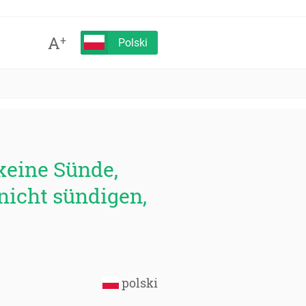
A
+
Polski
t keine Sünde,
nicht sündigen,
polski