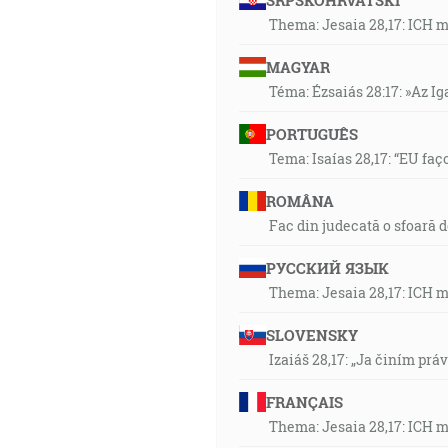
SRPSKOHRVATSKI
Thema: Jesaia 28,17: ICH 
MAGYAR
Téma: Ézsaiás 28:17: »Az I
PORTUGUÊS
Tema: Isaías 28,17: “EU faç
ROMÂNA
Fac din judecată o sfoară 
РУССКИЙ ЯЗЫК
Thema: Jesaia 28,17: ICH 
SLOVENSKY
Izaiáš 28,17: „Ja činím prá
FRANÇAIS
Thema: Jesaia 28,17: ICH 