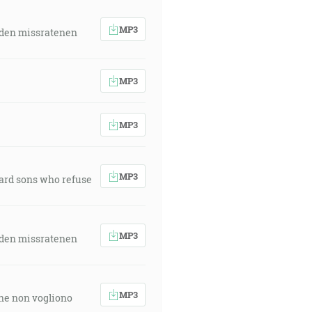
MP3
 den missratenen
MP3
MP3
MP3
ward sons who refuse
MP3
 den missratenen
MP3
 che non vogliono