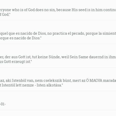
eryone who is of God does no sin, because His seed is in him contin
f God."
o aquel que es nacido de Dios, no practica el pecado, porque la simi
orque es nacido de Dios."
der, der aus Gott ist, tut keine Sünde, weil Sein Same dauernd in ihm
s Gott erzeugt ist."
indaz, aki Istenböl van, nem cselekszik bünt, mert az Ö MAGVA mara
Istentöl lett nemze - Isten alkotása."
-01-