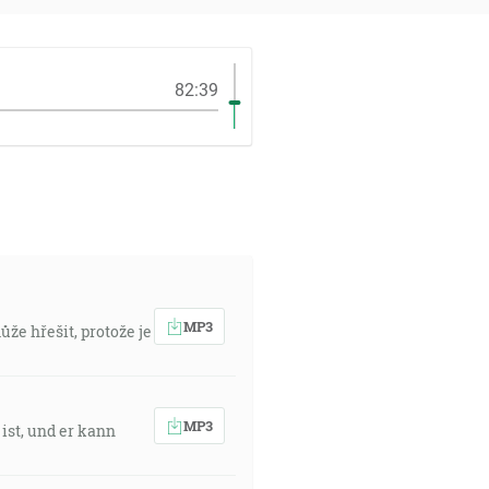
82:39
MP3
ůže hřešit, protože je
MP3
 ist, und er kann